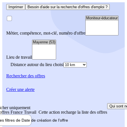
Imprimer
Besoin d'aide sur la recherche d'offres d'emploi ?
Métier, compétence, mot-clé, numéro d'offre
Lieu de travail
Distance autour du lieu choisi
Rechercher
des offres
Créer une alerte
Qui sont n
icher uniquement
 offres France Travail
Cette action recharge la liste des offres
les filtres de
Date de création
de l'offre