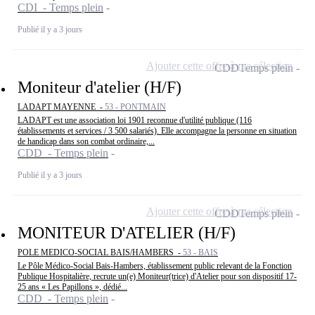
CDI - Temps plein
Publié il y a 3 jours
Ajouter cette offre à ma sélection
CDD
Temps plein
Moniteur d'atelier (H/F)
LADAPT MAYENNE -
53 - PONTMAIN
LADAPT est une association loi 1901 reconnue d'utilité publique (116
établissements et services / 3 500 salariés). Elle accompagne la personne en situation
de handicap dans son combat ordinaire,...
CDD - Temps plein
Publié il y a 3 jours
Ajouter cette offre à ma sélection
CDD
Temps plein
MONITEUR D'ATELIER (H/F)
POLE MEDICO-SOCIAL BAIS/HAMBERS -
53 - BAIS
Le Pôle Médico-Social Bais-Hambers, établissement public relevant de la Fonction
Publique Hospitalière, recrute un(e) Moniteur(trice) d'Atelier pour son dispositif 17-
25 ans « Les Papillons », dédié...
CDD - Temps plein