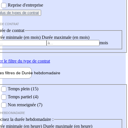
Reprise d'entreprise
plus
de types de contrat
 DE CONTRAT
ée de contrat
ée minimale (en mois)
Durée maximale (en mois)
mois
er
le filtre du type de contrat
les filtres de
Durée hebdo
madaire
 hebdomadaire
Temps plein (15)
Temps partiel (4)
Non renseignée (7)
 HEBDOMADAIRE
cisez la durée hebdomadaire :
ée minimale (en heure)
Durée maximale (en heure)