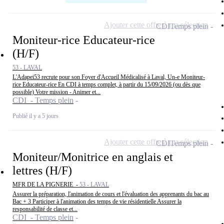
Ajouter cette offre à ma sélection
CDI
Temps plein
Moniteur-rice Educateur-rice
(H/F)
53 - LAVAL
L'Adapei53 recrute pour son Foyer d'Accueil Médicalisé à Laval, Un-e Moniteur-
rice Educateur-rice En CDI à temps complet, à partir du 15/09/2026 (ou dès que
possible) Votre mission - Animer et...
CDI - Temps plein
Publié il y a 5 jours
Ajouter cette offre à ma sélection
CDI
Temps plein
Moniteur/Monitrice en anglais et
lettres (H/F)
MFR DE LA PIGNERIE -
53 - LAVAL
Assurer la préparation, l'animation de cours et l'évaluation des apprenants du bac au
Bac + 3 Participer à l'animation des temps de vie résidentielle Assurer la
responsabilité de classe et...
CDI - Temps plein