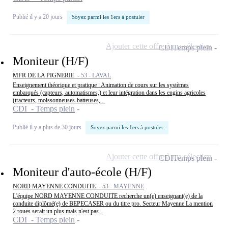
Publié il y a 20 jours
Soyez parmi les 1ers à postuler
Ajouter cette offre à ma sélection
CDI
Temps plein
Moniteur (H/F)
MFR DE LA PIGNERIE -
53 - LAVAL
Enseignement théorique et pratique : Animation de cours sur les systèmes
embarqués (capteurs, automatismes,) et leur intégration dans les engins agricoles
(tracteurs, moissonneuses-batteuses,...
CDI - Temps plein
Publié il y a plus de 30 jours
Soyez parmi les 1ers à postuler
Ajouter cette offre à ma sélection
CDI
Temps plein
Moniteur d'auto-école (H/F)
NORD MAYENNE CONDUITE -
53 - MAYENNE
L'équipe NORD MAYENNE CONDUITE recherche un(e) enseignant(e) de la
conduite diplômé(e) de BEPECASER ou du titre pro. Secteur Mayenne La mention
2 roues serait un plus mais n'est pas...
CDI - Temps plein