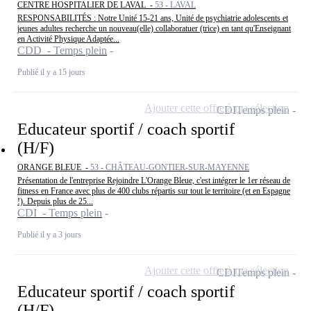
CENTRE HOSPITALIER DE LAVAL -
53 - LAVAL
RESPONSABILITÉS : Notre Unité 15-21 ans, Unité de psychiatrie adolescents et
jeunes adultes recherche un nouveau(elle) collaboratuer (trice) en tant qu'Enseignant
en Activité Physique Adaptée...
CDD - Temps plein
Publié il y a 15 jours
Ajouter cette offre à ma sélection
CDI
Temps plein
Educateur sportif / coach sportif
(H/F)
ORANGE BLEUE -
53 - CHÂTEAU-GONTIER-SUR-MAYENNE
Présentation de l'entreprise Rejoindre L'Orange Bleue, c'est intégrer le 1er réseau de
fitness en France avec plus de 400 clubs répartis sur tout le territoire (et en Espagne
!). Depuis plus de 25...
CDI - Temps plein
Publié il y a 3 jours
Ajouter cette offre à ma sélection
CDI
Temps plein
Educateur sportif / coach sportif
(H/F)