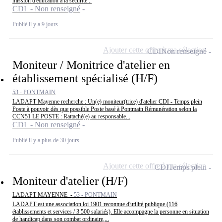
mission d'éducation à la sécurité...
CDI - Non renseigné
Publié il y a 9 jours
Ajouter cette offre à ma sélection
CDI
Non renseigné
Moniteur / Monitrice d'atelier en
établissement spécialisé (H/F)
53 - PONTMAIN
LADAPT Mayenne recherche : Un(e) moniteur(trice) d'atelier CDI - Temps plein
Poste à pouvoir dès que possible Poste basé à Pontmain Rémunération selon la
CCN51 LE POSTE : Rattaché(e) au responsable...
CDI - Non renseigné
Publié il y a plus de 30 jours
Ajouter cette offre à ma sélection
CDI
Temps plein
Moniteur d'atelier (H/F)
LADAPT MAYENNE -
53 - PONTMAIN
LADAPT est une association loi 1901 reconnue d'utilité publique (116
établissements et services / 3 500 salariés). Elle accompagne la personne en situation
de handicap dans son combat ordinaire,...