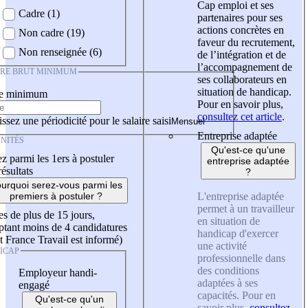
Cap emploi et ses
Cadre (1)
partenaires pour ses
actions concrètes en
Non cadre (19)
faveur du recrutement,
Non renseignée (6)
de l’intégration et de
l’accompagnement de
IRE BRUT MINIMUM
ses collaborateurs en
situation de handicap.
re minimum
Pour en savoir plus,
consultez cet article
.
ssez une périodicité pour le salaire saisi
Entreprise adaptée
NITÉS
Qu'est-ce qu'une
z parmi les 1ers à postuler
entreprise adaptée
résultats
?
urquoi serez-vous parmi les
L'entreprise adaptée
premiers à postuler ?
permet à un travailleur
es de plus de 15 jours,
en situation de
tant moins de 4 candidatures
handicap d'exercer
t France Travail est informé)
une activité
ICAP
professionnelle dans
des conditions
Employeur handi-
adaptées à ses
engagé
capacités. Pour en
Qu'est-ce qu'un
savoir plus,
consultez