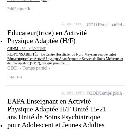
Publié aujourd'hui
Ajouter cette offre à ma sélection
CDD
Temps partiel
Educateur(trice) en Activité
Physique Adaptée (H/F)
CHNM -
53 - MAYENNE
RESPONSABILITÉS : Le Centre Hospitalier du Nord-Mayenne recrute un(e)
Educateur(trice) en Activité Physique Adaptée pour le Service de Soins Médicaux et
de Réadaptation (SMR), dès que possible,...
CDD - Temps partiel
Publié hier
Ajouter cette offre à ma sélection
CDD
Temps plein
EAPA Enseignant en Activité
Physique Adaptée H/F Unité 15-21
ans Unité de Soins Psychiatrique
pour Adolescent et Jeunes Adultes