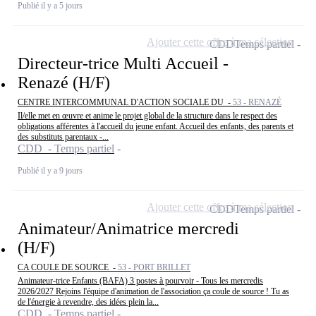
Publié il y a 5 jours
Ajouter cette offre à ma sélection
CDD
Temps partiel
Directeur-trice Multi Accueil -
Renazé (H/F)
CENTRE INTERCOMMUNAL D'ACTION SOCIALE DU -
53 - RENAZÉ
Il/elle met en œuvre et anime le projet global de la structure dans le respect des
obligations afférentes à l'accueil du jeune enfant. Accueil des enfants, des parents et
des substituts parentaux -...
CDD - Temps partiel
Publié il y a 9 jours
Ajouter cette offre à ma sélection
CDD
Temps partiel
Animateur/Animatrice mercredi
(H/F)
CA COULE DE SOURCE -
53 - PORT BRILLET
Animateur-trice Enfants (BAFA) 3 postes à pourvoir - Tous les mercredis
2026/2027 Rejoins l'équipe d'animation de l'association ça coule de source ! Tu as
de l'énergie à revendre, des idées plein la...
CDD - Temps partiel