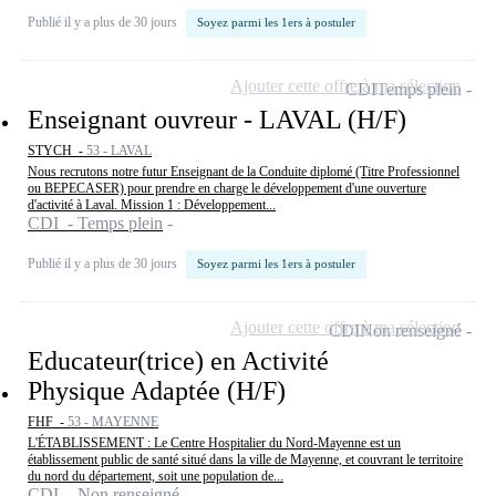
Publié il y a plus de 30 jours
Soyez parmi les 1ers à postuler
Ajouter cette offre à ma sélection
CDI
Temps plein
Enseignant ouvreur - LAVAL (H/F)
STYCH -
53 - LAVAL
Nous recrutons notre futur Enseignant de la Conduite diplomé (Titre Professionnel
ou BEPECASER) pour prendre en charge le développement d'une ouverture
d'activité à Laval. Mission 1 : Développement...
CDI - Temps plein
Publié il y a plus de 30 jours
Soyez parmi les 1ers à postuler
Ajouter cette offre à ma sélection
CDI
Non renseigné
Educateur(trice) en Activité
Physique Adaptée (H/F)
FHF -
53 - MAYENNE
L'ÉTABLISSEMENT : Le Centre Hospitalier du Nord-Mayenne est un
établissement public de santé situé dans la ville de Mayenne, et couvrant le territoire
du nord du département, soit une population de...
CDI - Non renseigné