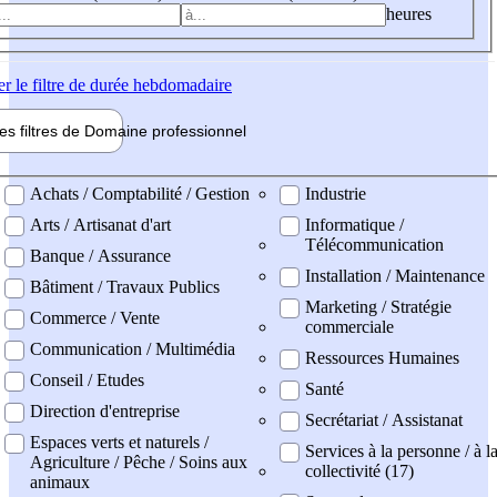
heures
er
le filtre de durée hebdomadaire
les filtres de
Domaine pro
fessionnel
ne professionel
Achats / Comptabilité / Gestion
Industrie
Arts / Artisanat d'art
Informatique /
Télécommunication
Banque / Assurance
Installation / Maintenance
Bâtiment / Travaux Publics
Marketing / Stratégie
Commerce / Vente
commerciale
Communication / Multimédia
Ressources Humaines
Conseil / Etudes
Santé
Direction d'entreprise
Secrétariat / Assistanat
Espaces verts et naturels /
Services à la personne / à l
Agriculture / Pêche / Soins aux
collectivité (17)
animaux