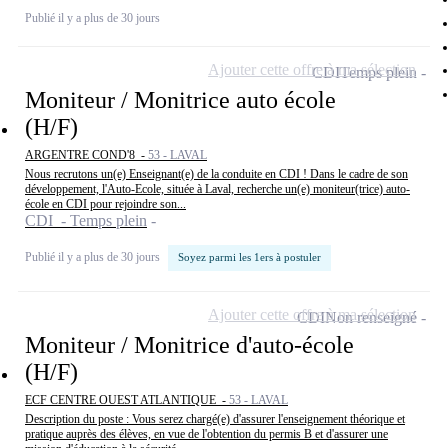
Publié il y a plus de 30 jours
Ajouter cette offre à ma sélection
CDI
Temps plein
Moniteur / Monitrice auto école
(H/F)
ARGENTRE COND'8 -
53 - LAVAL
Nous recrutons un(e) Enseignant(e) de la conduite en CDI ! Dans le cadre de son
développement, l'Auto-Ecole, située à Laval, recherche un(e) moniteur(trice) auto-
école en CDI pour rejoindre son...
CDI - Temps plein
Publié il y a plus de 30 jours
Soyez parmi les 1ers à postuler
Ajouter cette offre à ma sélection
CDI
Non renseigné
Moniteur / Monitrice d'auto-école
(H/F)
ECF CENTRE OUEST ATLANTIQUE -
53 - LAVAL
Description du poste : Vous serez chargé(e) d'assurer l'enseignement théorique et
pratique auprès des élèves, en vue de l'obtention du permis B et d'assurer une