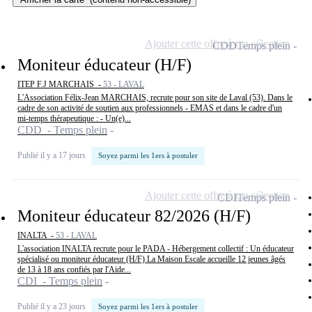
Ajouter cette offre à ma sélection
CDD
Temps plein
Moniteur éducateur (H/F)
ITEP F.J MARCHAIS -
53 - LAVAL
L'Association Félix-Jean MARCHAIS, recrute pour son site de Laval (53). Dans le
cadre de son activité de soutien aux professionnels - EMAS et dans le cadre d'un
mi-temps thérapeutique : - Un(e)...
CDD - Temps plein
Publié il y a 17 jours
Soyez parmi les 1ers à postuler
Ajouter cette offre à ma sélection
CDI
Temps plein
Moniteur éducateur 82/2026 (H/F)
INALTA -
53 - LAVAL
L'association INALTA recrute pour le PADA - Hébergement collectif : Un éducateur
spécialisé ou moniteur éducateur (H/F) La Maison Escale accueille 12 jeunes âgés
de 13 à 18 ans confiés par l'Aide...
CDI - Temps plein
Publié il y a 23 jours
Soyez parmi les 1ers à postuler