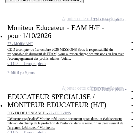
Ajouter cette offre à ma sélection
CDD
Temps plein
Moniteur Educateur - EAM H/F -
pour 1/10/2026
77 - MORMANT
CDD à compter du 1er octobre 2026 MISSIONS Sous la responsabilité du
responsable de dispositif de l'EAM, vous aurez en charge des missions en lien avec
l'accompagnement des profils adultes. Voici...
CDD - Temps plein
Publié il y a 9 jours
Ajouter cette offre à ma sélection
CDD
Temps plein
EDUCATEUR SPECIALISE /
MONITEUR EDUCATEUR (H/F)
FOYER DE L'ENFANCE -
77 - PROVINS
L'éducateur spécialisé/ Moniteur éducateur occupe un poste dans un établissement
relevant du champ de la protection de l'enfance, dans le secteur plus précisément de
l'urgence. L'éducateur/ Moniteur...
CDD - Temps plein