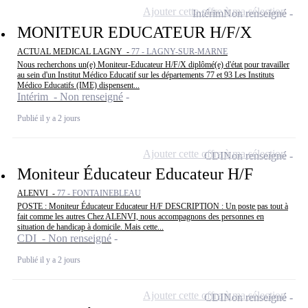
Ajouter cette offre à ma sélection
Intérim
Non renseigné
MONITEUR EDUCATEUR H/F/X
ACTUAL MEDICAL LAGNY -
77 - LAGNY-SUR-MARNE
Nous recherchons un(e) Moniteur-Educateur H/F/X diplômé(e) d'état pour travailler
au sein d'un Institut Médico Educatif sur les départements 77 et 93 Les Instituts
Médico Educatifs (IME) dispensent...
Intérim - Non renseigné
Publié il y a 2 jours
Ajouter cette offre à ma sélection
CDI
Non renseigné
Moniteur Éducateur Educateur H/F
ALENVI -
77 - FONTAINEBLEAU
POSTE : Moniteur Éducateur Educateur H/F DESCRIPTION : Un poste pas tout à
fait comme les autres Chez ALENVI, nous accompagnons des personnes en
situation de handicap à domicile. Mais cette...
CDI - Non renseigné
Publié il y a 2 jours
Ajouter cette offre à ma sélection
CDI
Non renseigné