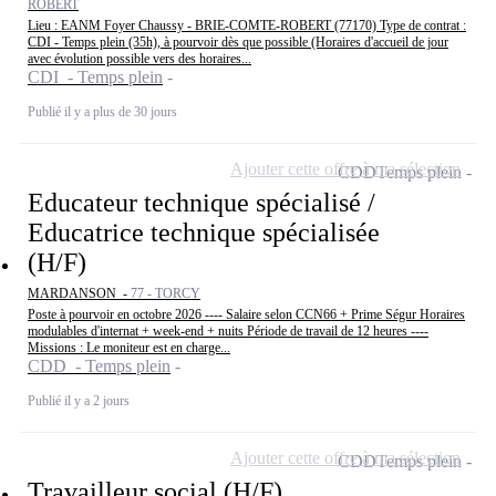
ROBERT
Lieu : EANM Foyer Chaussy - BRIE-COMTE-ROBERT (77170) Type de contrat :
CDI - Temps plein (35h), à pourvoir dès que possible (Horaires d'accueil de jour
avec évolution possible vers des horaires...
CDI - Temps plein
Publié il y a plus de 30 jours
Ajouter cette offre à ma sélection
CDD
Temps plein
Educateur technique spécialisé /
Educatrice technique spécialisée
(H/F)
MARDANSON -
77 - TORCY
Poste à pourvoir en octobre 2026 ---- Salaire selon CCN66 + Prime Ségur Horaires
modulables d'internat + week-end + nuits Période de travail de 12 heures ----
Missions : Le moniteur est en charge...
CDD - Temps plein
Publié il y a 2 jours
Ajouter cette offre à ma sélection
CDD
Temps plein
Travailleur social (H/F)