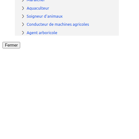
Fermer
Fermer
le détail de l'offre
/
Offre
sur
Offre précéden