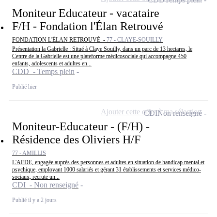
Moniteur Educateur - vacataire
F/H - Fondation l'Élan Retrouvé
FONDATION L'ÉLAN RETROUVÉ -
77 - CLAYE-SOUILLY
Présentation la Gabrielle : Situé à Claye Souilly, dans un parc de 13 hectares, le
Centre de la Gabrielle est une plateforme médicosociale qui accompagne 450
enfants, adolescents et adultes en...
CDD - Temps plein
Publié hier
Ajouter cette offre à ma sélection
CDI
Non renseigné
Moniteur-Educateur - (F/H) -
Résidence des Oliviers H/F
77 - AMILLIS
L'AEDE, engagée auprès des personnes et adultes en situation de handicap mental et
psychique, employant 1000 salariés et gérant 31 établissements et services médico-
sociaux, recrute un...
CDI - Non renseigné
Publié il y a 2 jours