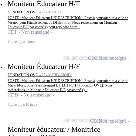
Moniteur Éducateur H/F
FONDATION OVE -
77 - MEAUX
POSTE : Moniteur Éducateur H/F DESCRIPTION : Poste à pourvoir sur la ville de
Meaux, pour l'établissement du DITEP Frot. Nous recherchons un Moniteur
Educateur H/F passionné(e) pour rejoindre notre...
CDI - Non renseigné
Publié il y a 6 jours
Ajouter cette offre à ma sélection
CDD
Non renseigné
Moniteur Éducateur H/F
FONDATION OVE -
77 - MITRY-MORY
POSTE : Moniteur Éducateur H/F DESCRIPTION : Poste à pourvoir sur la ville de
Mitry-Mory, pour l'établissement DITEP FROT (Fondation OVE). Nous
recherchons un Moniteur Educateur H/F passionné(e)...
CDD - Non renseigné
Publié il y a 10 jours
Ajouter cette offre à ma sélection
CDI
Non renseigné
Moniteur éducateur / Monitrice