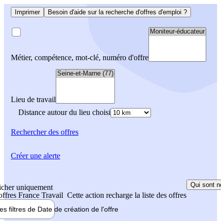
Imprimer
Besoin d'aide sur la recherche d'offres d'emploi ?
Métier, compétence, mot-clé, numéro d'offre
Lieu de travail
Distance autour du lieu choisi
Rechercher
des offres
Créer une alerte
Qui sont n
icher uniquement
 offres France Travail
Cette action recharge la liste des offres
les filtres de
Date de création
de l'offre