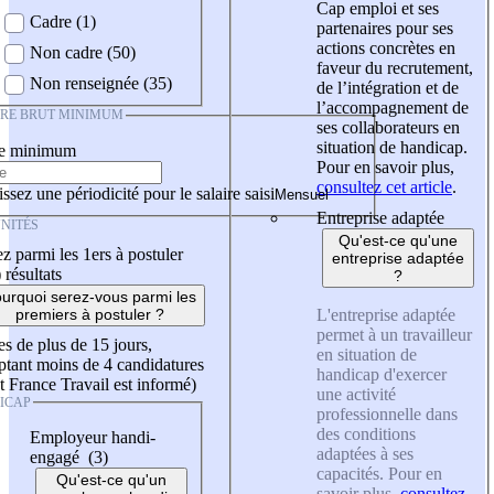
Cap emploi et ses
Cadre (1)
partenaires pour ses
actions concrètes en
Non cadre (50)
faveur du recrutement,
Non renseignée (35)
de l’intégration et de
l’accompagnement de
IRE BRUT MINIMUM
ses collaborateurs en
situation de handicap.
re minimum
Pour en savoir plus,
consultez cet article
.
ssez une périodicité pour le salaire saisi
Entreprise adaptée
NITÉS
Qu'est-ce qu'une
z parmi les 1ers à postuler
entreprise adaptée
)
résultats
?
urquoi serez-vous parmi les
L'entreprise adaptée
premiers à postuler ?
permet à un travailleur
es de plus de 15 jours,
en situation de
tant moins de 4 candidatures
handicap d'exercer
t France Travail est informé)
une activité
ICAP
professionnelle dans
des conditions
Employeur handi-
adaptées à ses
engagé (3)
capacités. Pour en
Qu'est-ce qu'un
savoir plus,
consultez