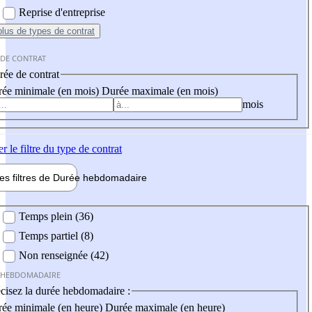
Reprise d'entreprise
plus
de types de contrat
 DE CONTRAT
ée de contrat
ée minimale (en mois)
Durée maximale (en mois)
mois
er
le filtre du type de contrat
les filtres de
Durée hebdo
madaire
 hebdomadaire
Temps plein (36)
Temps partiel (8)
Non renseignée (42)
 HEBDOMADAIRE
cisez la durée hebdomadaire :
ée minimale (en heure)
Durée maximale (en heure)