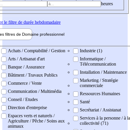
heures
er
le filtre de durée hebdomadaire
les filtres de
Domaine pro
fessionnel
ne professionel
Achats / Comptabilité / Gestion
Industrie (1)
Arts / Artisanat d'art
Informatique /
Télécommunication
Banque / Assurance
Installation / Maintenance
Bâtiment / Travaux Publics
Marketing / Stratégie
Commerce / Vente
commerciale
Communication / Multimédia
Ressources Humaines
Conseil / Etudes
Santé
Direction d'entreprise
Secrétariat / Assistanat
Espaces verts et naturels /
Services à la personne / à l
Agriculture / Pêche / Soins aux
collectivité (71)
animaux