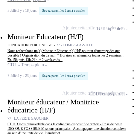
Publié il y a 18 jours
Soyez parmi les 1ers à postuler
Ajouter cette offre à ma sélection
CDI
Temps plein
Moniteur Educateur (H/F)
FONDATION PERCE NEIGE -
77 - COMBS-LA-VILLE
Nous recherchons un(e) Moniteur Educateur(e) H/F pour un démarrage dès que
possible ! Organisation du travail : * Horaires en alternance toutes les 2 semaines :
7h-15h puis 13h-21h. * 2 week-ends...
CDI - Temps plein
Publié il y a 23 jours
Soyez parmi les 1ers à postuler
Ajouter cette offre à ma sélection
CDD
Temps partiel
Moniteur éducateur / Monitrice
éducatrice (H/F)
77 - LA FERTE GAUCHER
CDD 3 mois renouvelable dans le cadre d'un dispositif de renfort - Prise de poste
DES QUE POSSIBLE Missions principales : Accompagner une situation complexe
au sein d'une unité de vie. Planifier et...