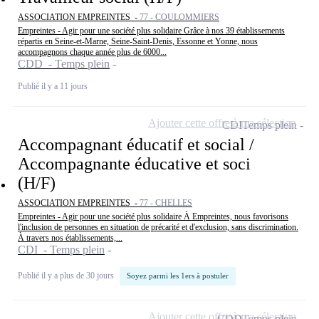
ASSOCIATION EMPREINTES -
77 - COULOMMIERS
Empreintes - Agir pour une société plus solidaire Grâce à nos 39 établissements
répartis en Seine-et-Marne, Seine-Saint-Denis, Essonne et Yonne, nous
accompagnons chaque année plus de 6000...
CDD - Temps plein
Publié il y a 11 jours
Ajouter cette offre à ma sélection
CDI
Temps plein
Accompagnant éducatif et social /
Accompagnante éducative et soci
(H/F)
ASSOCIATION EMPREINTES -
77 - CHELLES
Empreintes - Agir pour une société plus solidaire À Empreintes, nous favorisons
l'inclusion de personnes en situation de précarité et d'exclusion, sans discrimination.
À travers nos établissements,...
CDI - Temps plein
Publié il y a plus de 30 jours
Soyez parmi les 1ers à postuler
Ajouter cette offre à ma sélection
CDD
Temps plein