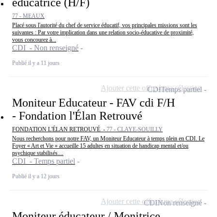
éducatrice (H/F)
77 - MEAUX
Placé sous l'autorité du chef de service éducatif, vos principales missions sont les
suivantes : Par votre implication dans une relation socio-éducative de proximité,
vous concourez à...
CDI - Non renseigné
Publié il y a 11 jours
Ajouter cette offre à ma sélection
CDI
Temps partiel
Moniteur Educateur - FAV cdi F/H
- Fondation l'Élan Retrouvé
FONDATION L'ÉLAN RETROUVÉ -
77 - CLAYE-SOUILLY
Nous recherchons pour notre FAV, un Moniteur Educateur à temps plein en CDI. Le
Foyer « Art et Vie » accueille 15 adultes en situation de handicap mental et/ou
psychique stabilisés....
CDI - Temps partiel
Publié il y a 12 jours
Ajouter cette offre à ma sélection
CDI
Non renseigné
Moniteur éducateur / Monitrice