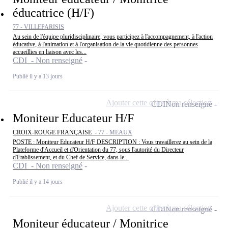
éducatrice (H/F)
77 - VILLEPARISIS
Au sein de l'équipe pluridisciplinaire, vous participez à l'accompagnement, à l'action
éducative, à l'animation et à l'organisation de la vie quotidienne des personnes
accueillies en liaison avec les...
CDI - Non renseigné
Publié il y a 13 jours
Ajouter cette offre à ma sélection
CDI
Non renseigné
Moniteur Educateur H/F
CROIX-ROUGE FRANÇAISE -
77 - MEAUX
POSTE : Moniteur Educateur H/F DESCRIPTION : Vous travaillerez au sein de la
Plateforme d'Accueil et d'Orientation du 77, sous l'autorité du Directeur
d'Etablissement, et du Chef de Service, dans le...
CDI - Non renseigné
Publié il y a 14 jours
Ajouter cette offre à ma sélection
CDI
Non renseigné
Moniteur éducateur / Monitrice