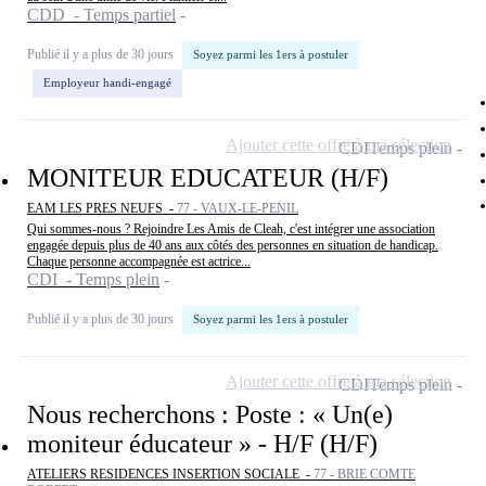
CDD - Temps partiel
Publié il y a plus de 30 jours
Soyez parmi les 1ers à postuler
Employeur handi-engagé
Ajouter cette offre à ma sélection
CDI
Temps plein
MONITEUR EDUCATEUR (H/F)
EAM LES PRES NEUFS -
77 - VAUX-LE-PENIL
Qui sommes-nous ? Rejoindre Les Amis de Cleah, c'est intégrer une association
engagée depuis plus de 40 ans aux côtés des personnes en situation de handicap.
Chaque personne accompagnée est actrice...
CDI - Temps plein
Publié il y a plus de 30 jours
Soyez parmi les 1ers à postuler
Ajouter cette offre à ma sélection
CDI
Temps plein
Nous recherchons : Poste : « Un(e)
moniteur éducateur » - H/F (H/F)
ATELIERS RESIDENCES INSERTION SOCIALE -
77 - BRIE COMTE