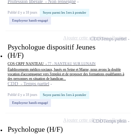
Profession libérale - Non renseigné
Publié il y a 18 jours
Soyez parmi les 1ers à postuler
Employeur handi-engagé
Ajouter cette offre à ma sélection
CDD
Temps partiel
Psychologue dispositif Jeunes
(H/F)
COS CRPF NANTEAU -
77 - NANTEAU SUR LUNAIN
Établissements médico-sociaux, basés en Seine et Marne, nous avons la double
vocation d'accompagner vers l'emploi et de proposer des formations qualifiantes à
des personnes en situation de handicap...
CDD - Temps partiel
Publié il y a 18 jours
Soyez parmi les 1ers à postuler
Employeur handi-engagé
Ajouter cette offre à ma sélection
CDD
Temps plein
Psychologue (H/F)