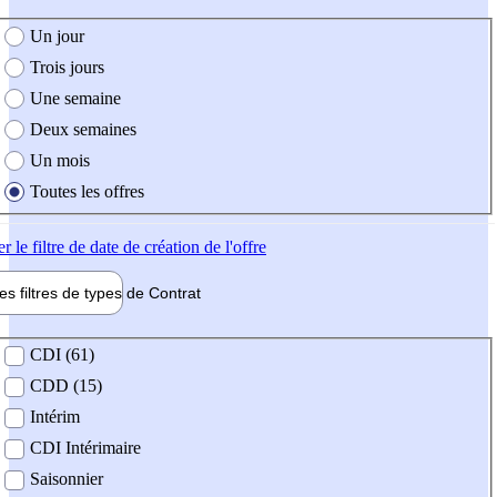
e création de l'offre
Un jour
Trois jours
Une semaine
Deux semaines
Un mois
Toutes les offres
er
le filtre de date de création de l'offre
les filtres de types de
Contrat
de contrat
CDI (61)
CDD (15)
Intérim
CDI Intérimaire
Saisonnier