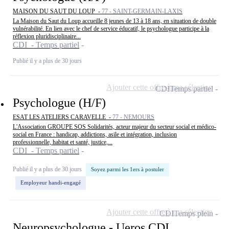
MAISON DU SAUT DU LOUP -
77 - SAINT-GERMAIN-LAXIS
La Maison du Saut du Loup accueille 8 jeunes de 13 à 18 ans, en situation de double
vulnérabilité. En lien avec le chef de service éducatif, le psychologue participe à la
réflexion pluridisciplinaire...
CDI - Temps partiel
Publié il y a plus de 30 jours
Ajouter cette offre à ma sélection
CDI
Temps partiel
Psychologue (H/F)
ESAT LES ATELIERS CARAVELLE -
77 - NEMOURS
L'Association GROUPE SOS Solidarités, acteur majeur du secteur social et médico-
social en France : handicap, addictions, asile et intégration, inclusion
professionnelle, habitat et santé, justice,...
CDI - Temps partiel
Publié il y a plus de 30 jours
Soyez parmi les 1ers à postuler
Employeur handi-engagé
Ajouter cette offre à ma sélection
CDI
Temps plein
Neuropsychologue - Ueros CDI