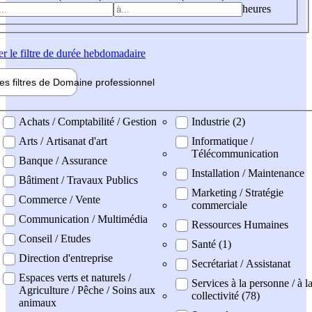
heures
er
le filtre de durée hebdomadaire
les filtres de
Domaine pro
fessionnel
ne professionel
Achats / Comptabilité / Gestion
Industrie (2)
Arts / Artisanat d'art
Informatique /
Télécommunication
Banque / Assurance
Installation / Maintenance
Bâtiment / Travaux Publics
Marketing / Stratégie
Commerce / Vente
commerciale
Communication / Multimédia
Ressources Humaines
Conseil / Etudes
Santé (1)
Direction d'entreprise
Secrétariat / Assistanat
Espaces verts et naturels /
Services à la personne / à l
Agriculture / Pêche / Soins aux
collectivité (78)
animaux