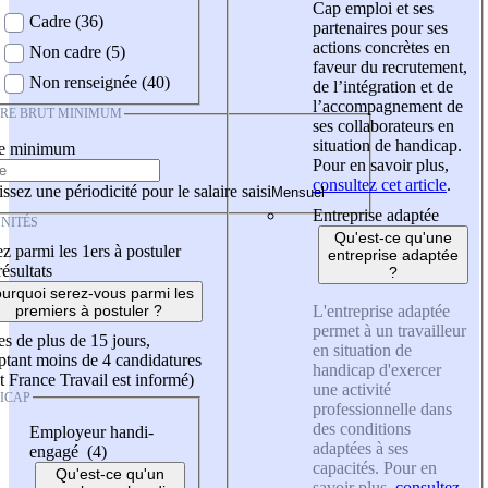
Cap emploi et ses
Cadre (36)
partenaires pour ses
actions concrètes en
Non cadre (5)
faveur du recrutement,
Non renseignée (40)
de l’intégration et de
l’accompagnement de
IRE BRUT MINIMUM
ses collaborateurs en
situation de handicap.
re minimum
Pour en savoir plus,
consultez cet article
.
ssez une périodicité pour le salaire saisi
Entreprise adaptée
NITÉS
Qu'est-ce qu'une
z parmi les 1ers à postuler
entreprise adaptée
résultats
?
urquoi serez-vous parmi les
L'entreprise adaptée
premiers à postuler ?
permet à un travailleur
es de plus de 15 jours,
en situation de
tant moins de 4 candidatures
handicap d'exercer
t France Travail est informé)
une activité
ICAP
professionnelle dans
des conditions
Employeur handi-
adaptées à ses
engagé (4)
capacités. Pour en
Qu'est-ce qu'un
savoir plus,
consultez