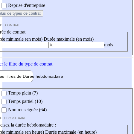
Reprise d'entreprise
plus
de types de contrat
 DE CONTRAT
ée de contrat
ée minimale (en mois)
Durée maximale (en mois)
mois
er
le filtre du type de contrat
les filtres de
Durée hebdo
madaire
 hebdomadaire
Temps plein (7)
Temps partiel (10)
Non renseignée (64)
 HEBDOMADAIRE
cisez la durée hebdomadaire :
ée minimale (en heure)
Durée maximale (en heure)