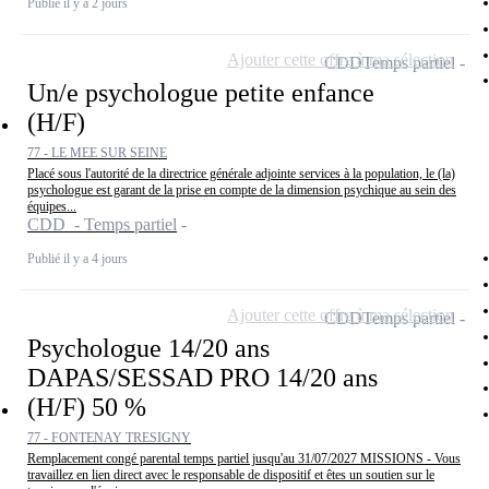
Publié il y a 2 jours
Ajouter cette offre à ma sélection
CDD
Temps partiel
Un/e psychologue petite enfance
(H/F)
77 - LE MEE SUR SEINE
Placé sous l'autorité de la directrice générale adjointe services à la population, le (la)
psychologue est garant de la prise en compte de la dimension psychique au sein des
équipes...
CDD - Temps partiel
Publié il y a 4 jours
Ajouter cette offre à ma sélection
CDD
Temps partiel
Psychologue 14/20 ans
DAPAS/SESSAD PRO 14/20 ans
(H/F) 50 %
77 - FONTENAY TRESIGNY
Remplacement congé parental temps partiel jusqu'au 31/07/2027 MISSIONS - Vous
travaillez en lien direct avec le responsable de dispositif et êtes un soutien sur le