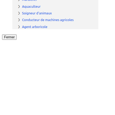
Fermer
Fermer
le détail de l'offre
/
Offre
sur
Offre précéden