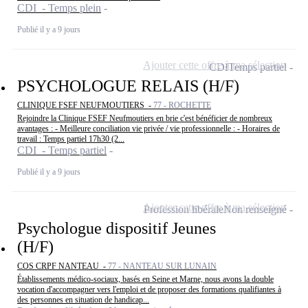
CDI - Temps plein
Publié il y a 9 jours
Ajouter cette offre à ma sélection
CDI
Temps partiel
PSYCHOLOGUE RELAIS (H/F)
CLINIQUE FSEF NEUFMOUTIERS -
77 - ROCHETTE
Rejoindre la Clinique FSEF Neufmoutiers en brie c'est bénéficier de nombreux
avantages : - Meilleure conciliation vie privée / vie professionnelle : - Horaires de
travail : Temps partiel 17h30 (2...
CDI - Temps partiel
Publié il y a 9 jours
Ajouter cette offre à ma sélection
Profession libérale
Non renseigné
Psychologue dispositif Jeunes
(H/F)
COS CRPF NANTEAU -
77 - NANTEAU SUR LUNAIN
Établissements médico-sociaux, basés en Seine et Marne, nous avons la double
vocation d'accompagner vers l'emploi et de proposer des formations qualifiantes à
des personnes en situation de handicap...