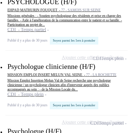
PSYCHOLOGUE (H/F)
EHPAD MATHURIN FOUQUET -
77 - SAMOIS SUR SEINE
Missions générales : - Soutien psychologique des résidents et prise en charge des
familles. - Aide à l'amélioration de la communication entre le patient et sa famille. -
Participation au projet de...
CDI - Temps partiel
Publié il y a plus de 30 jours
Soyez parmi les 1ers à postuler
Ajouter cette offre à ma sélection
CDI
Temps plein
Psychologue clinicienne (H/F)
MISSION EMPLOI INSERT MELUN VAL SEINE -
77 - LA ROCHETTE
Mission Emploi Insertion Melun Val de Seine recherche une psychologue
clinicienne / un psychologue clinicien afin d'intervenir auprès des publics
accompagnés au sein : - de la Mission Locale du...
CDI - Temps plein
Publié il y a plus de 30 jours
Soyez parmi les 1ers à postuler
Ajouter cette offre à ma sélection
CDI
Temps partiel
Psychologue (H/F)