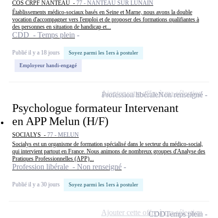
COS CRPF NANTEAU -
77 - NANTEAU SUR LUNAIN
Établissements médico-sociaux basés en Seine et Marne, nous avons la double
vocation d'accompagner vers l'emploi et de proposer des formations qualifiantes à
des personnes en situation de handicap et...
CDD - Temps plein
Publié il y a 18 jours
Soyez parmi les 1ers à postuler
Employeur handi-engagé
Ajouter cette offre à ma sélection
Profession libérale
Non renseigné
Psychologue formateur Intervenant
en APP Melun (H/F)
SOCIALYS -
77 - MELUN
Socialys est un organisme de formation spécialisé dans le secteur du médico-social,
qui intervient partout en France. Nous animons de nombreux groupes d'Analyse des
Pratiques Professionnelles (APP)...
Profession libérale - Non renseigné
Publié il y a 30 jours
Soyez parmi les 1ers à postuler
Ajouter cette offre à ma sélection
CDD
Temps plein