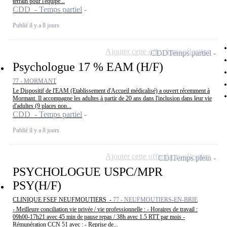
terrain pour l'équipe...
CDD - Temps partiel
Publié il y a 8 jours
Ajouter cette offre à ma sélection
CDD
Temps partiel
Psychologue 17 % EAM (H/F)
77 - MORMANT
Le Dispositif de l'EAM (Etablissement d'Accueil médicalisé) a ouvert récemment à
Mormant. Il accompagne les adultes à partir de 20 ans dans l'inclusion dans leur vie
d'adultes (9 places non...
CDD - Temps partiel
Publié il y a 8 jours
Ajouter cette offre à ma sélection
CDI
Temps plein
PSYCHOLOGUE USPC/MPR
PSY(H/F)
CLINIQUE FSEF NEUFMOUTIERS -
77 - NEUFMOUTIERS-EN-BRIE
- Meilleure conciliation vie privée / vie professionnelle : - Horaires de travail :
09h00-17h21 avec 45 min de pause repas / 38h avec 1.5 RTT par mois -
Rémunération CCN 51 avec : - Reprise de...