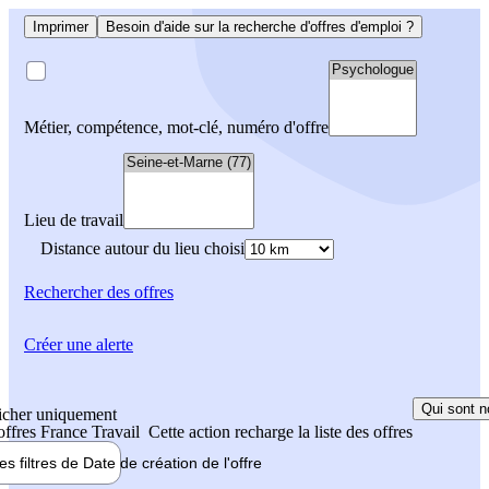
Imprimer
Besoin d'aide sur la recherche d'offres d'emploi ?
Métier, compétence, mot-clé, numéro d'offre
Lieu de travail
Distance autour du lieu choisi
Rechercher
des offres
Créer une alerte
Qui sont n
icher uniquement
 offres France Travail
Cette action recharge la liste des offres
les filtres de
Date de création
de l'offre