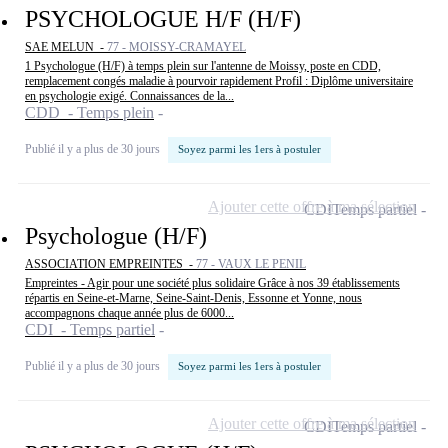
PSYCHOLOGUE H/F (H/F)
SAE MELUN -
77 - MOISSY-CRAMAYEL
1 Psychologue (H/F) à temps plein sur l'antenne de Moissy, poste en CDD,
remplacement congés maladie à pourvoir rapidement Profil : Diplôme universitaire
en psychologie exigé. Connaissances de la...
CDD - Temps plein
Publié il y a plus de 30 jours
Soyez parmi les 1ers à postuler
Ajouter cette offre à ma sélection
CDI
Temps partiel
Psychologue (H/F)
ASSOCIATION EMPREINTES -
77 - VAUX LE PENIL
Empreintes - Agir pour une société plus solidaire Grâce à nos 39 établissements
répartis en Seine-et-Marne, Seine-Saint-Denis, Essonne et Yonne, nous
accompagnons chaque année plus de 6000...
CDI - Temps partiel
Publié il y a plus de 30 jours
Soyez parmi les 1ers à postuler
Ajouter cette offre à ma sélection
CDI
Temps partiel