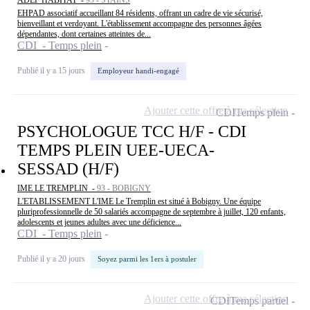
ADEF HABITAT -
93 - STAINS
EHPAD associatif accueillant 84 résidents, offrant un cadre de vie sécurisé,
bienveillant et verdoyant. L'établissement accompagne des personnes âgées
dépendantes, dont certaines atteintes de...
CDI - Temps plein
Publié il y a 15 jours
Employeur handi-engagé
Ajouter cette offre à ma sélection
CDI
Temps plein
PSYCHOLOGUE TCC H/F - CDI
TEMPS PLEIN UEE-UECA-
SESSAD (H/F)
IME LE TREMPLIN -
93 - BOBIGNY
L'ETABLISSEMENT L'IME Le Tremplin est situé à Bobigny. Une équipe
pluriprofessionnelle de 50 salariés accompagne de septembre à juillet, 120 enfants,
adolescents et jeunes adultes avec une déficience...
CDI - Temps plein
Publié il y a 20 jours
Soyez parmi les 1ers à postuler
Ajouter cette offre à ma sélection
CDI
Temps partiel