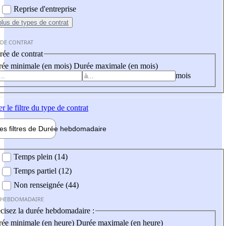
Reprise d'entreprise
plus
de types de contrat
 DE CONTRAT
ée de contrat
ée minimale (en mois)
Durée maximale (en mois)
mois
er
le filtre du type de contrat
les filtres de
Durée hebdo
madaire
 hebdomadaire
Temps plein (14)
Temps partiel (12)
Non renseignée (44)
 HEBDOMADAIRE
cisez la durée hebdomadaire :
ée minimale (en heure)
Durée maximale (en heure)