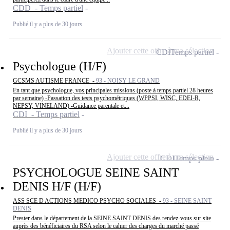
CDD - Temps partiel
Publié il y a plus de 30 jours
Ajouter cette offre à ma sélection
CDI
Temps partiel
Psychologue (H/F)
GCSMS AUTISME FRANCE -
93 - NOISY LE GRAND
En tant que psychologue, vos principales missions (poste à temps partiel 28 heures
par semaine) -Passation des tests psychométriques (WPPSI, WISC, EDEI-R,
NEPSY, VINELAND) -Guidance parentale et...
CDI - Temps partiel
Publié il y a plus de 30 jours
Ajouter cette offre à ma sélection
CDI
Temps plein
PSYCHOLOGUE SEINE SAINT
DENIS H/F (H/F)
ASS SCE D ACTIONS MEDICO PSYCHO SOCIALES -
93 - SEINE SAINT
DENIS
Prester dans le département de la SEINE SAINT DENIS des rendez-vous sur site
auprès des bénéficiaires du RSA selon le cahier des charges du marché passé