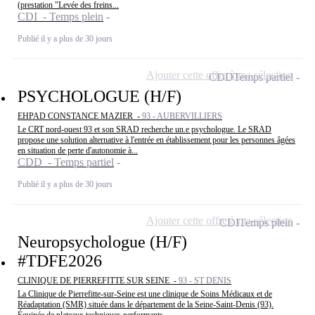
(prestation "Levée des freins...
CDI - Temps plein
Publié il y a plus de 30 jours
Ajouter cette offre à ma sélection
CDD
Temps partiel
PSYCHOLOGUE (H/F)
EHPAD CONSTANCE MAZIER -
93 - AUBERVILLIERS
Le CRT nord-ouest 93 et son SRAD recherche un.e psychologue. Le SRAD
propose une solution alternative à l'entrée en établissement pour les personnes âgées
en situation de perte d'autonomie à...
CDD - Temps partiel
Publié il y a plus de 30 jours
Ajouter cette offre à ma sélection
CDI
Temps plein
Neuropsychologue (H/F)
#TDFE2026
CLINIQUE DE PIERREFITTE SUR SEINE -
93 - ST DENIS
La Clinique de Pierrefitte-sur-Seine est une clinique de Soins Médicaux et de
Réadaptation (SMR) située dans le département de la Seine-Saint-Denis (93).
Équipée de plateaux techniques performants,...