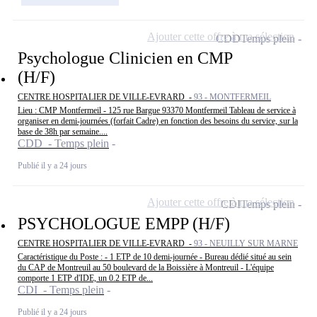
Ajouter cette offre à ma sélection
CDD
Temps plein
Psychologue Clinicien en CMP
(H/F)
CENTRE HOSPITALIER DE VILLE-EVRARD -
93 - MONTFERMEIL
Lieu : CMP Montfermeil - 125 rue Bargue 93370 Montfermeil Tableau de service à
organiser en demi-journées (forfait Cadre) en fonction des besoins du service, sur la
base de 38h par semaine....
CDD - Temps plein
Publié il y a 24 jours
Ajouter cette offre à ma sélection
CDI
Temps plein
PSYCHOLOGUE EMPP (H/F)
CENTRE HOSPITALIER DE VILLE-EVRARD -
93 - NEUILLY SUR MARNE
Caractéristique du Poste : - 1 ETP de 10 demi-journée - Bureau dédié situé au sein
du CAP de Montreuil au 50 boulevard de la Boissière à Montreuil - L'équipe
comporte 1 ETP d'IDE, un 0.2 ETP de...
CDI - Temps plein
Publié il y a 24 jours