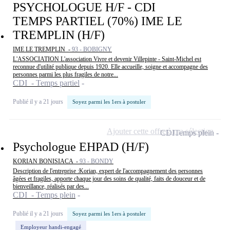
PSYCHOLOGUE H/F - CDI
TEMPS PARTIEL (70%) IME LE
TREMPLIN (H/F)
IME LE TREMPLIN -
93 - BOBIGNY
L'ASSOCIATION L'association Vivre et devenir Villepinte - Saint-Michel est
reconnue d'utilité publique depuis 1920. Elle accueille, soigne et accompagne des
personnes parmi les plus fragiles de notre...
CDI - Temps partiel
Publié il y a 21 jours
Soyez parmi les 1ers à postuler
Ajouter cette offre à ma sélection
CDI
Temps plein
Psychologue EHPAD (H/F)
KORIAN BONISIACA -
93 - BONDY
Description de l'entreprise :Korian, expert de l'accompagnement des personnes
âgées et fragiles, apporte chaque jour des soins de qualité, faits de douceur et de
bienveillance, réalisés par des...
CDI - Temps plein
Publié il y a 21 jours
Soyez parmi les 1ers à postuler
Employeur handi-engagé