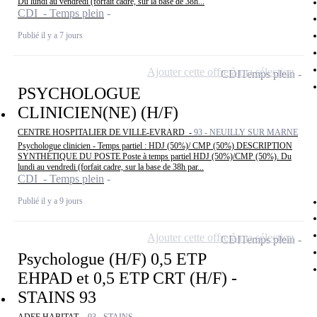
Du lundi au vendredi (forfait cadre, sur la base de 38h...
CDI - Temps plein
Publié il y a 7 jours
Ajouter cette offre à ma sélection
CDI
Temps plein
PSYCHOLOGUE
CLINICIEN(NE) (H/F)
CENTRE HOSPITALIER DE VILLE-EVRARD -
93 - NEUILLY SUR MARNE
Psychologue clinicien - Temps partiel : HDJ (50%)/ CMP (50%) DESCRIPTION
SYNTHÉTIQUE DU POSTE Poste à temps partiel HDJ (50%)/CMP (50%). Du
lundi au vendredi (forfait cadre, sur la base de 38h par...
CDI - Temps plein
Publié il y a 9 jours
Ajouter cette offre à ma sélection
CDI
Temps plein
Psychologue (H/F) 0,5 ETP
EHPAD et 0,5 ETP CRT (H/F) -
STAINS 93