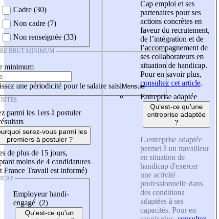
Cap emploi et ses
Cadre (30)
partenaires pour ses
actions concrètes en
Non cadre (7)
faveur du recrutement,
Non renseignée (33)
de l’intégration et de
l’accompagnement de
IRE BRUT MINIMUM
ses collaborateurs en
situation de handicap.
re minimum
Pour en savoir plus,
consultez cet article
.
ssez une périodicité pour le salaire saisi
Entreprise adaptée
NITÉS
Qu'est-ce qu'une
z parmi les 1ers à postuler
entreprise adaptée
résultats
?
urquoi serez-vous parmi les
L'entreprise adaptée
premiers à postuler ?
permet à un travailleur
es de plus de 15 jours,
en situation de
tant moins de 4 candidatures
handicap d'exercer
t France Travail est informé)
une activité
ICAP
professionnelle dans
des conditions
Employeur handi-
adaptées à ses
engagé (2)
capacités. Pour en
Qu'est-ce qu'un
savoir plus,
consultez