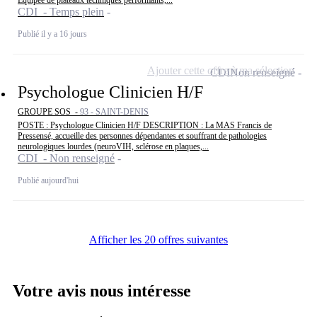
CDI - Temps plein
Publié il y a 16 jours
Ajouter cette offre à ma sélection
CDI
Non renseigné
Psychologue Clinicien H/F
GROUPE SOS -
93 - SAINT-DENIS
POSTE : Psychologue Clinicien H/F DESCRIPTION : La MAS Francis de
Pressensé, accueille des personnes dépendantes et souffrant de pathologies
neurologiques lourdes (neuroVIH, sclérose en plaques,...
CDI - Non renseigné
Publié aujourd'hui
Afficher les 20 offres suivantes
Votre avis nous intéresse