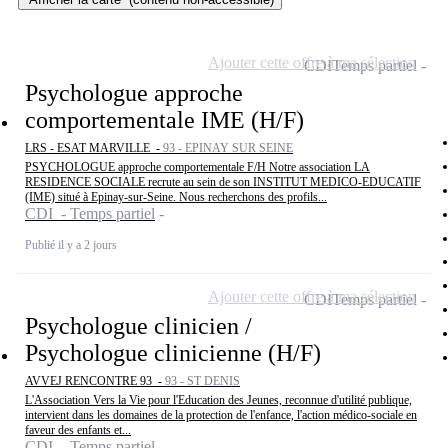
Ajouter cette offre à ma sélection
CDI
Temps partiel
Psychologue approche
comportementale IME (H/F)
LRS - ESAT MARVILLE -
93 - EPINAY SUR SEINE
PSYCHOLOGUE approche comportementale F/H Notre association LA
RESIDENCE SOCIALE recrute au sein de son INSTITUT MEDICO-EDUCATIF
(IME) situé à Epinay-sur-Seine. Nous recherchons des profils...
CDI - Temps partiel
Publié il y a 2 jours
Ajouter cette offre à ma sélection
CDI
Temps partiel
Psychologue clinicien /
Psychologue clinicienne (H/F)
AVVEJ RENCONTRE 93 -
93 - ST DENIS
L'Association Vers la Vie pour l'Education des Jeunes, reconnue d'utilité publique,
intervient dans les domaines de la protection de l'enfance, l'action médico-sociale en
faveur des enfants et...
CDI - Temps partiel