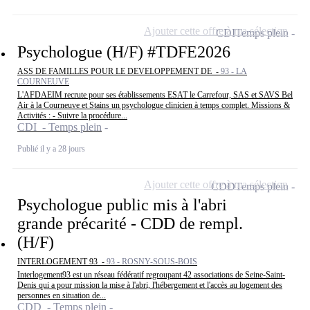
Ajouter cette offre à ma sélection
CDI
Temps plein
Psychologue (H/F) #TDFE2026
ASS DE FAMILLES POUR LE DEVELOPPEMENT DE -
93 - LA
COURNEUVE
L'AFDAEIM recrute pour ses établissements ESAT le Carrefour, SAS et SAVS Bel
Air à la Courneuve et Stains un psychologue clinicien à temps complet. Missions &
Activités : - Suivre la procédure...
CDI - Temps plein
Publié il y a 28 jours
Ajouter cette offre à ma sélection
CDD
Temps plein
Psychologue public mis à l'abri
grande précarité - CDD de rempl.
(H/F)
INTERLOGEMENT 93 -
93 - ROSNY-SOUS-BOIS
Interlogement93 est un réseau fédératif regroupant 42 associations de Seine-Saint-
Denis qui a pour mission la mise à l'abri, l'hébergement et l'accès au logement des
personnes en situation de...
CDD - Temps plein