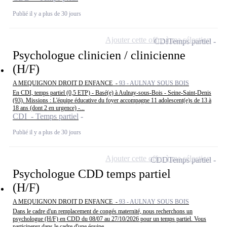
Publié il y a plus de 30 jours
Ajouter cette offre à ma sélection
CDI
Temps partiel
Psychologue clinicien / clinicienne
(H/F)
A MEQUIGNON DROIT D ENFANCE -
93 - AULNAY SOUS BOIS
En CDI, temps partiel (0,5 ETP) - Basé(e) à Aulnay-sous-Bois - Seine-Saint-Denis
(93). Missions : L'équipe éducative du foyer accompagne 11 adolescent(e)s de 13 à
18 ans (dont 2 en urgence) -...
CDI - Temps partiel
Publié il y a plus de 30 jours
Ajouter cette offre à ma sélection
CDD
Temps partiel
Psychologue CDD temps partiel
(H/F)
A MEQUIGNON DROIT D ENFANCE -
93 - AULNAY SOUS BOIS
Dans le cadre d'un remplacement de congés maternité, nous recherchons un
psychologue (H/F) en CDD du 08/07 au 27/10/2026 pour un temps partiel. Vous
participerez dans le cadre d'une équipe...