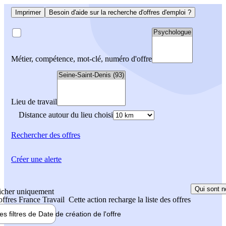
Imprimer
Besoin d'aide sur la recherche d'offres d'emploi ?
Métier, compétence, mot-clé, numéro d'offre
Lieu de travail
Distance autour du lieu choisi
Rechercher
des offres
Créer une alerte
Qui sont n
icher uniquement
 offres France Travail
Cette action recharge la liste des offres
les filtres de
Date de création
de l'offre