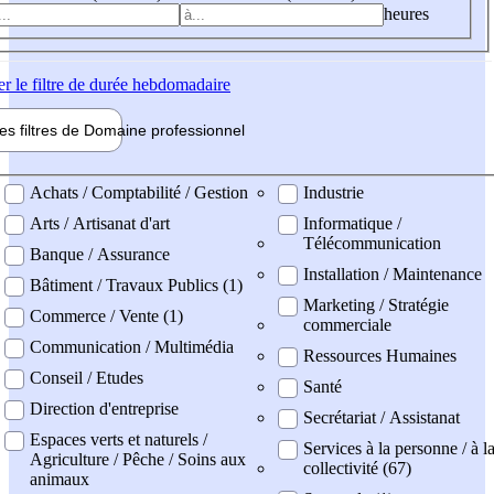
heures
er
le filtre de durée hebdomadaire
les filtres de
Domaine pro
fessionnel
ne professionel
Achats / Comptabilité / Gestion
Industrie
Arts / Artisanat d'art
Informatique /
Télécommunication
Banque / Assurance
Installation / Maintenance
Bâtiment / Travaux Publics (1)
Marketing / Stratégie
Commerce / Vente (1)
commerciale
Communication / Multimédia
Ressources Humaines
Conseil / Etudes
Santé
Direction d'entreprise
Secrétariat / Assistanat
Espaces verts et naturels /
Services à la personne / à l
Agriculture / Pêche / Soins aux
collectivité (67)
animaux