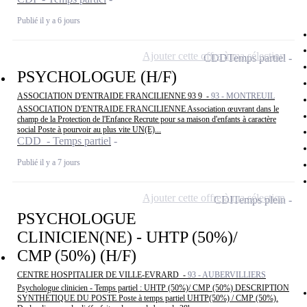
Publié il y a 6 jours
Ajouter cette offre à ma sélection
CDD
Temps partiel
PSYCHOLOGUE (H/F)
ASSOCIATION D'ENTRAIDE FRANCILIENNE 93 9 -
93 - MONTREUIL
ASSOCIATION D'ENTRAIDE FRANCILIENNE Association œuvrant dans le
champ de la Protection de l'Enfance Recrute pour sa maison d'enfants à caractère
social Poste à pourvoir au plus vite UN(E)...
CDD - Temps partiel
Publié il y a 7 jours
Ajouter cette offre à ma sélection
CDI
Temps plein
PSYCHOLOGUE
CLINICIEN(NE) - UHTP (50%)/
CMP (50%) (H/F)
CENTRE HOSPITALIER DE VILLE-EVRARD -
93 - AUBERVILLIERS
Psychologue clinicien - Temps partiel : UHTP (50%)/ CMP (50%) DESCRIPTION
SYNTHÉTIQUE DU POSTE Poste à temps partiel UHTP(50%) / CMP (50%).