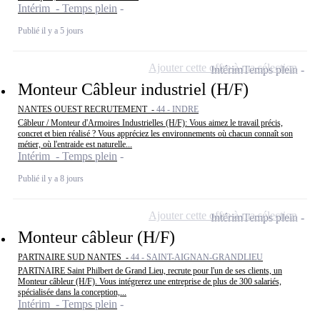
Intérim - Temps plein
Publié il y a 5 jours
Ajouter cette offre à ma sélection
Intérim
Temps plein
Monteur Câbleur industriel (H/F)
NANTES OUEST RECRUTEMENT -
44 - INDRE
Câbleur / Monteur d'Armoires Industrielles (H/F): Vous aimez le travail précis,
concret et bien réalisé ? Vous appréciez les environnements où chacun connaît son
métier, où l'entraide est naturelle...
Intérim - Temps plein
Publié il y a 8 jours
Ajouter cette offre à ma sélection
Intérim
Temps plein
Monteur câbleur (H/F)
PARTNAIRE SUD NANTES -
44 - SAINT-AIGNAN-GRANDLIEU
PARTNAIRE Saint Philbert de Grand Lieu, recrute pour l'un de ses clients, un
Monteur câbleur (H/F). Vous intégrerez une entreprise de plus de 300 salariés,
spécialisée dans la conception,...
Intérim - Temps plein