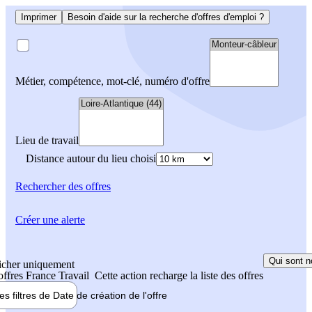
Imprimer
Besoin d'aide sur la recherche d'offres d'emploi ?
Métier, compétence, mot-clé, numéro d'offre
Lieu de travail
Distance autour du lieu choisi
Rechercher
des offres
Créer une alerte
Qui sont n
icher uniquement
 offres France Travail
Cette action recharge la liste des offres
les filtres de
Date de création
de l'offre