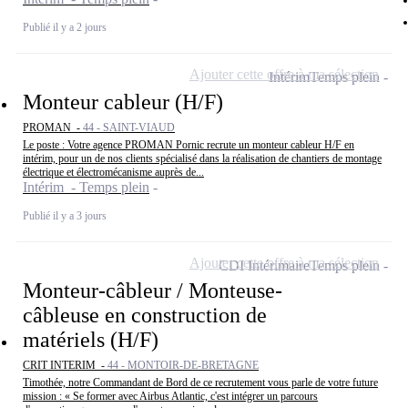
Publié il y a 2 jours
Ajouter cette offre à ma sélection
Intérim
Temps plein
Monteur cableur (H/F)
PROMAN -
44 - SAINT-VIAUD
Le poste : Votre agence PROMAN Pornic recrute un monteur cableur H/F en
intérim, pour un de nos clients spécialisé dans la réalisation de chantiers de montage
électrique et électromécanisme auprès de...
Intérim - Temps plein
Publié il y a 3 jours
Ajouter cette offre à ma sélection
CDI Intérimaire
Temps plein
Monteur-câbleur / Monteuse-
câbleuse en construction de
matériels (H/F)
CRIT INTERIM -
44 - MONTOIR-DE-BRETAGNE
Timothée, notre Commandant de Bord de ce recrutement vous parle de votre future
mission : « Se former avec Airbus Atlantic, c'est intégrer un parcours