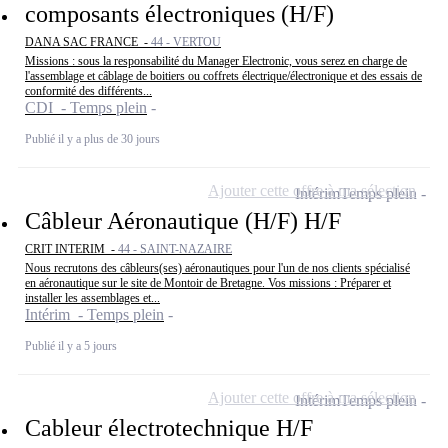
composants électroniques (H/F)
DANA SAC FRANCE -
44 - VERTOU
Missions : sous la responsabilité du Manager Electronic, vous serez en charge de
l'assemblage et câblage de boitiers ou coffrets électrique/électronique et des essais de
conformité des différents...
CDI - Temps plein
Publié il y a plus de 30 jours
Ajouter cette offre à ma sélection
Intérim
Temps plein
Câbleur Aéronautique (H/F) H/F
CRIT INTERIM -
44 - SAINT-NAZAIRE
Nous recrutons des câbleurs(ses) aéronautiques pour l'un de nos clients spécialisé
en aéronautique sur le site de Montoir de Bretagne. Vos missions : Préparer et
installer les assemblages et...
Intérim - Temps plein
Publié il y a 5 jours
Ajouter cette offre à ma sélection
Intérim
Temps plein
Cableur électrotechnique H/F