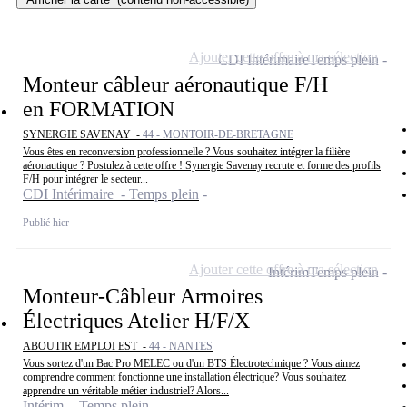
Ajouter cette offre à ma sélection
CDI Intérimaire
Temps plein
Monteur câbleur aéronautique F/H
en FORMATION
SYNERGIE SAVENAY -
44 - MONTOIR-DE-BRETAGNE
Vous êtes en reconversion professionnelle ? Vous souhaitez intégrer la filière
aéronautique ? Postulez à cette offre ! Synergie Savenay recrute et forme des profils
F/H pour intégrer le secteur...
CDI Intérimaire - Temps plein
Publié hier
Ajouter cette offre à ma sélection
Intérim
Temps plein
Monteur-Câbleur Armoires
Électriques Atelier H/F/X
ABOUTIR EMPLOI EST -
44 - NANTES
Vous sortez d'un Bac Pro MELEC ou d'un BTS Électrotechnique ? Vous aimez
comprendre comment fonctionne une installation électrique? Vous souhaitez
apprendre un véritable métier industriel? Alors...
Intérim - Temps plein