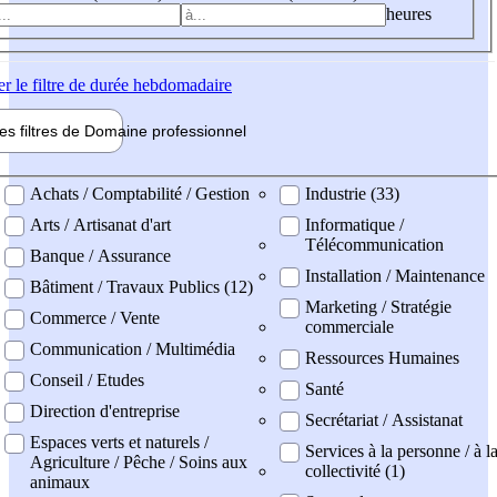
heures
er
le filtre de durée hebdomadaire
les filtres de
Domaine pro
fessionnel
ne professionel
Achats / Comptabilité / Gestion
Industrie (33)
Arts / Artisanat d'art
Informatique /
Télécommunication
Banque / Assurance
Installation / Maintenance
Bâtiment / Travaux Publics (12)
Marketing / Stratégie
Commerce / Vente
commerciale
Communication / Multimédia
Ressources Humaines
Conseil / Etudes
Santé
Direction d'entreprise
Secrétariat / Assistanat
Espaces verts et naturels /
Services à la personne / à l
Agriculture / Pêche / Soins aux
collectivité (1)
animaux