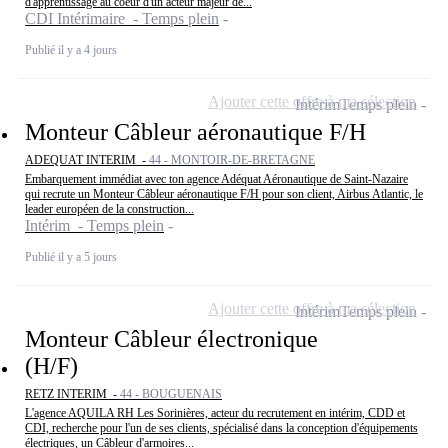
d'apprentissage au coeur d'un acteur majeur de...
CDI Intérimaire - Temps plein
Publié il y a 4 jours
Ajouter cette offre à ma sélection
Intérim
Temps plein
Monteur Câbleur aéronautique F/H
ADEQUAT INTERIM -
44 - MONTOIR-DE-BRETAGNE
Embarquement immédiat avec ton agence Adéquat Aéronautique de Saint-Nazaire
qui recrute un Monteur Câbleur aéronautique F/H pour son client, Airbus Atlantic, le
leader européen de la construction...
Intérim - Temps plein
Publié il y a 5 jours
Ajouter cette offre à ma sélection
Intérim
Temps plein
Monteur Câbleur électronique
(H/F)
RETZ INTERIM -
44 - BOUGUENAIS
L'agence AQUILA RH Les Sorinières, acteur du recrutement en intérim, CDD et
CDI, recherche pour l'un de ses clients, spécialisé dans la conception d'équipements
électriques, un Câbleur d'armoires...