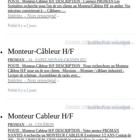
POSTE : Monteur-Câbleur H/F DESCRIPTION : L'agence PROMAN Les
Sorinières recherche pour l'un de ses clients un Monteur/Câbleur HF en atelier. Vos
missions consisteront à : - Câblages -...
Intérim - Non renseigné
Publié il y a 2 jours
Ajouter cette offre à ma sélection
Intérim
Non renseigné
Monteur-Câbleur H/F
PROMAN -
44 - SAINT-AIGNAN-GRANDLIEU
POSTE : Monteur-Câbleur H/F DESCRIPTION : Nous recherchons un Monteur
Câbleur H/F pour un de nos clients : Missions : -Montage / câblage industriel -
Lecture de schémas -Assemblage de racks avec...
Intérim - Non renseigné
Publié il y a 2 jours
Ajouter cette offre à ma sélection
Intérim
Non renseigné
Monteur Cableur H/F
PROMAN -
44 - COUËRON
POSTE : Monteur Cableur H/F DESCRIPTION : Votre agence PROMAN
NANTES 4 recherche un MONTEUR CABLEUR Expérience 1/2 ANS Contrat de
39h - 7h30-12h00/13h30-17h00 (16h00 Vendredi) Dans le cadre de...