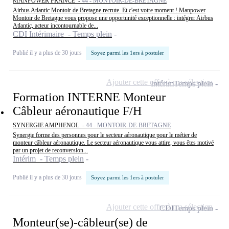
MANPOWER FRANCE -
44 - MONTOIR-DE-BRETAGNE
Airbus Atlantic Montoir de Bretagne recrute. Et c'est votre moment ! Manpower
Montoir de Bretagne vous propose une opportunité exceptionnelle : intégrer Airbus
Atlantic, acteur incontournable de...
CDI Intérimaire - Temps plein
Publié il y a plus de 30 jours
Soyez parmi les 1ers à postuler
Ajouter cette offre à ma sélection
Intérim
Temps plein
Formation INTERNE Monteur
Câbleur aéronautique F/H
SYNERGIE AMPHENOL -
44 - MONTOIR-DE-BRETAGNE
Synergie forme des personnes pour le secteur aéronautique pour le métier de
monteur câbleur aéronautique. Le secteur aéronautique vous attire, vous êtes motivé
par un projet de reconversion...
Intérim - Temps plein
Publié il y a plus de 30 jours
Soyez parmi les 1ers à postuler
Ajouter cette offre à ma sélection
CDI
Temps plein
Monteur(se)-câbleur(se) de