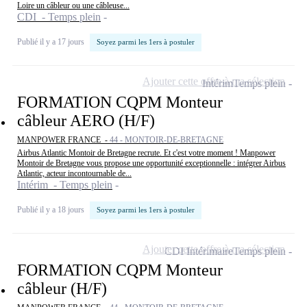
Loire un câbleur ou une câbleuse...
CDI - Temps plein
Publié il y a 17 jours
Soyez parmi les 1ers à postuler
Ajouter cette offre à ma sélection
Intérim
Temps plein
FORMATION CQPM Monteur
câbleur AERO (H/F)
MANPOWER FRANCE -
44 - MONTOIR-DE-BRETAGNE
Airbus Atlantic Montoir de Bretagne recrute. Et c'est votre moment ! Manpower
Montoir de Bretagne vous propose une opportunité exceptionnelle : intégrer Airbus
Atlantic, acteur incontournable de...
Intérim - Temps plein
Publié il y a 18 jours
Soyez parmi les 1ers à postuler
Ajouter cette offre à ma sélection
CDI Intérimaire
Temps plein
FORMATION CQPM Monteur
câbleur (H/F)