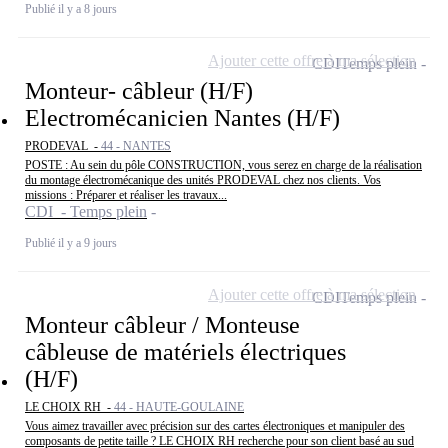
Publié il y a 8 jours
Ajouter cette offre à ma sélection
CDI
Temps plein
Monteur- câbleur (H/F)
Electromécanicien Nantes (H/F)
PRODEVAL -
44 - NANTES
POSTE : Au sein du pôle CONSTRUCTION, vous serez en charge de la réalisation
du montage électromécanique des unités PRODEVAL chez nos clients. Vos
missions : Préparer et réaliser les travaux...
CDI - Temps plein
Publié il y a 9 jours
Ajouter cette offre à ma sélection
CDI
Temps plein
Monteur câbleur / Monteuse
câbleuse de matériels électriques
(H/F)
LE CHOIX RH -
44 - HAUTE-GOULAINE
Vous aimez travailler avec précision sur des cartes électroniques et manipuler des
composants de petite taille ? LE CHOIX RH recherche pour son client basé au sud