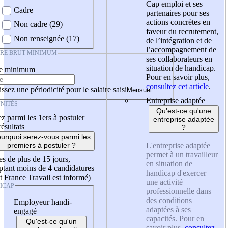
Cap emploi et ses
Cadre
partenaires pour ses
actions concrètes en
Non cadre (29)
faveur du recrutement,
Non renseignée (17)
de l’intégration et de
l’accompagnement de
IRE BRUT MINIMUM
ses collaborateurs en
situation de handicap.
re minimum
Pour en savoir plus,
consultez cet article
.
ssez une périodicité pour le salaire saisi
Entreprise adaptée
NITÉS
Qu'est-ce qu'une
z parmi les 1ers à postuler
entreprise adaptée
résultats
?
urquoi serez-vous parmi les
L'entreprise adaptée
premiers à postuler ?
permet à un travailleur
es de plus de 15 jours,
en situation de
tant moins de 4 candidatures
handicap d'exercer
t France Travail est informé)
une activité
ICAP
professionnelle dans
des conditions
Employeur handi-
adaptées à ses
engagé
capacités. Pour en
Qu'est-ce qu'un
savoir plus,
consultez