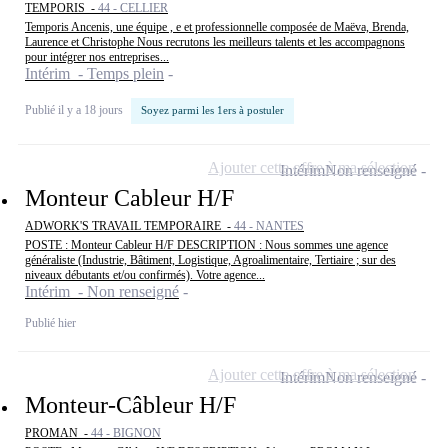
TEMPORIS -
44 - CELLIER
Temporis Ancenis, une équipe , e et professionnelle composée de Maëva, Brenda,
Laurence et Christophe Nous recrutons les meilleurs talents et les accompagnons
pour intégrer nos entreprises...
Intérim - Temps plein
Publié il y a 18 jours
Soyez parmi les 1ers à postuler
Ajouter cette offre à ma sélection
Intérim
Non renseigné
Monteur Cableur H/F
ADWORK'S TRAVAIL TEMPORAIRE -
44 - NANTES
POSTE : Monteur Cableur H/F DESCRIPTION : Nous sommes une agence
généraliste (Industrie, Bâtiment, Logistique, Agroalimentaire, Tertiaire ; sur des
niveaux débutants et/ou confirmés). Votre agence...
Intérim - Non renseigné
Publié hier
Ajouter cette offre à ma sélection
Intérim
Non renseigné
Monteur-Câbleur H/F
PROMAN -
44 - BIGNON