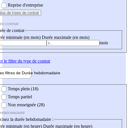
Reprise d'entreprise
plus
de types de contrat
 DE CONTRAT
ée de contrat
ée minimale (en mois)
Durée maximale (en mois)
mois
er
le filtre du type de contrat
les filtres de
Durée hebdo
madaire
 hebdomadaire
Temps plein (18)
Temps partiel
Non renseignée (28)
 HEBDOMADAIRE
cisez la durée hebdomadaire :
ée minimale (en heure)
Durée maximale (en heure)