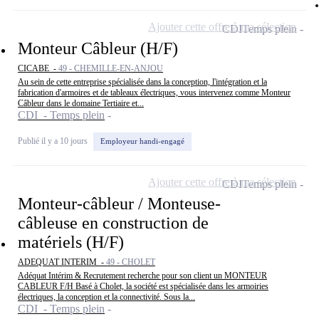
Ajouter cette offre à ma sélection
CDI
Temps plein
Monteur Câbleur (H/F)
CICABE -
49 - CHEMILLE-EN-ANJOU
Au sein de cette entreprise spécialisée dans la conception, l'intégration et la
fabrication d'armoires et de tableaux électriques, vous intervenez comme Monteur
Câbleur dans le domaine Tertiaire et...
CDI - Temps plein
Publié il y a 10 jours
Employeur handi-engagé
Ajouter cette offre à ma sélection
CDI
Temps plein
Monteur-câbleur / Monteuse-
câbleuse en construction de
matériels (H/F)
ADEQUAT INTERIM -
49 - CHOLET
Adéquat Intérim & Recrutement recherche pour son client un MONTEUR
CABLEUR F/H Basé à Cholet, la société est spécialisée dans les armoiries
électriques, la conception et la connectivité. Sous la...
CDI - Temps plein