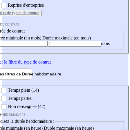
Reprise d'entreprise
plus
de types de contrat
 DE CONTRAT
ée de contrat
ée minimale (en mois)
Durée maximale (en mois)
mois
er
le filtre du type de contrat
les filtres de
Durée hebdo
madaire
 hebdomadaire
Temps plein (14)
Temps partiel
Non renseignée (42)
 HEBDOMADAIRE
cisez la durée hebdomadaire :
ée minimale (en heure)
Durée maximale (en heure)