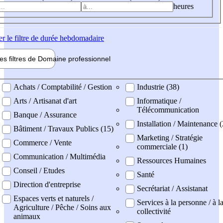
heures
er
le filtre de durée hebdomadaire
les filtres de
Domaine pro
fessionnel
ne professionel
Achats / Comptabilité / Gestion
Industrie (38)
Arts / Artisanat d'art
Informatique /
Télécommunication
Banque / Assurance
Installation / Maintenance (
Bâtiment / Travaux Publics (15)
Marketing / Stratégie
Commerce / Vente
commerciale (1)
Communication / Multimédia
Ressources Humaines
Conseil / Etudes
Santé
Direction d'entreprise
Secrétariat / Assistanat
Espaces verts et naturels /
Services à la personne / à l
Agriculture / Pêche / Soins aux
collectivité
animaux