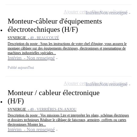
Ajouter cette offre à ma sélection
Intérim
Non renseigné
Monteur-câbleur d'équipements
électrotechniques (H/F)
SYNERGIE -
49 - BEAUCOUZÉ
Description du poste : Sous les instructions de votre chef d'équipe, vous assurez le
montage câblage sur des équipements électriques, électroniques et pneumatique de
machines industrielles spéciales...
Intérim - Non renseigné
Publié aujourd'hui
Ajouter cette offre à ma sélection
Intérim
Non renseigné
Monteur / cableur électronique
(H/F)
SYNERGIE -
49 - VERRIÈRES-EN-ANJOU
Description du poste : Vos missions Lire et interpréter les plans, schémas électriques
et dossiers techniques Réaliser le câblage de faisceaux, armoires, coffrets ou cartes
électroniques Monter les...
Intérim - Non renseigné