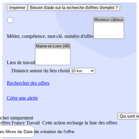
Imprimer
Besoin d'aide sur la recherche d'offres d'emploi ?
Métier, compétence, mot-clé, numéro d'offre
Lieu de travail
Distance autour du lieu choisi
Rechercher
des offres
Créer une alerte
Qui sont n
icher uniquement
 offres France Travail
Cette action recharge la liste des offres
les filtres de
Date de création
de l'offre