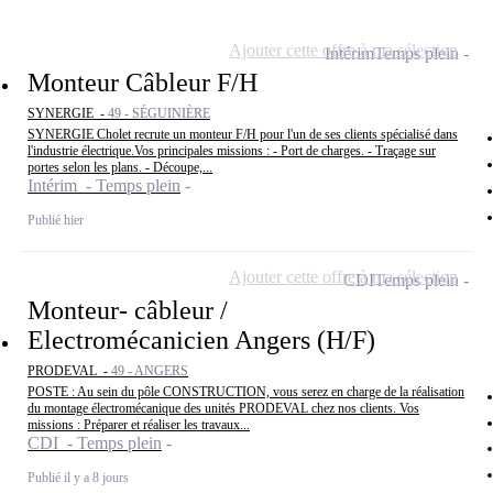
Ajouter cette offre à ma sélection
Intérim
Temps plein
Monteur Câbleur F/H
SYNERGIE -
49 - SÉGUINIÈRE
SYNERGIE Cholet recrute un monteur F/H pour l'un de ses clients spécialisé dans
l'industrie électrique.Vos principales missions : - Port de charges. - Traçage sur
portes selon les plans. - Découpe,...
Intérim - Temps plein
Publié hier
Ajouter cette offre à ma sélection
CDI
Temps plein
Monteur- câbleur /
Electromécanicien Angers (H/F)
PRODEVAL -
49 - ANGERS
POSTE : Au sein du pôle CONSTRUCTION, vous serez en charge de la réalisation
du montage électromécanique des unités PRODEVAL chez nos clients. Vos
missions : Préparer et réaliser les travaux...
CDI - Temps plein
Publié il y a 8 jours