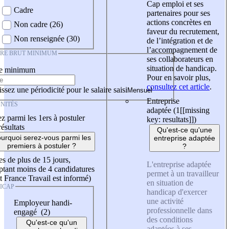
Cap emploi et ses
Cadre
partenaires pour ses
actions concrètes en
Non cadre (26)
faveur du recrutement,
Non renseignée (30)
de l’intégration et de
l’accompagnement de
IRE BRUT MINIMUM
ses collaborateurs en
situation de handicap.
re minimum
Pour en savoir plus,
consultez cet article
.
ssez une périodicité pour le salaire saisi
Entreprise
NITÉS
adaptée (1
[[missing
z parmi les 1ers à postuler
key: resultats]]
)
résultats
Qu'est-ce qu'une
urquoi serez-vous parmi les
entreprise adaptée
premiers à postuler ?
?
es de plus de 15 jours,
L'entreprise adaptée
tant moins de 4 candidatures
permet à un travailleur
t France Travail est informé)
en situation de
ICAP
handicap d'exercer
une activité
Employeur handi-
professionnelle dans
engagé (2)
des conditions
Qu'est-ce qu'un
adaptées à ses