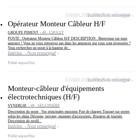
Ajouter cette offre à ma sélection
Intérim
Non renseigné
Opérateur Monteur Câbleur H/F
GROUPE PIMENT -
49 - CHOLET
POSTE : Opérateur Monteur Câbleur H/F DESCRIPTION : Bienvenue sur mon
annonce ! Vous ne vous retrouvez pas dans les annonces qui vous sont proposées ?
Vous recherchez un poste à la hauteur de...
Intérim - Non renseigné
Publié aujourd'hui
Ajouter cette offre à ma sélection
Intérim
Non renseigné
Monteur-câbleur d'équipements
électrotechniques (H/F)
SYNERGIE -
49 - SÉGUINIÈRE
Description du poste : Vos principales missions Port de charges Traçage sur portes
selon les plans Découpe, perçage, montage d'accessoires. Horaires de journée.
Description du profil...
Intérim - Non renseigné
Publié aujourd'hui