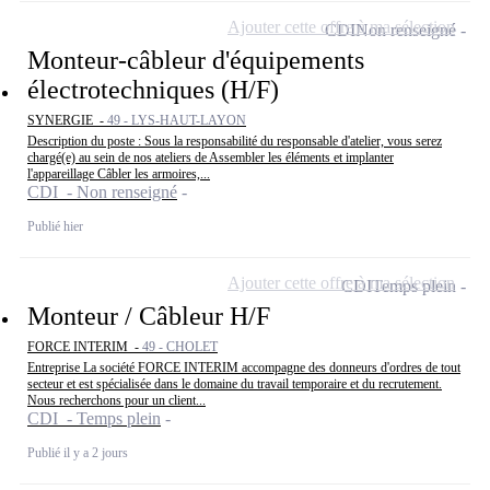
Ajouter cette offre à ma sélection
CDI
Non renseigné
Monteur-câbleur d'équipements
électrotechniques (H/F)
SYNERGIE -
49 - LYS-HAUT-LAYON
Description du poste : Sous la responsabilité du responsable d'atelier, vous serez
chargé(e) au sein de nos ateliers de Assembler les éléments et implanter
l'appareillage Câbler les armoires,...
CDI - Non renseigné
Publié hier
Ajouter cette offre à ma sélection
CDI
Temps plein
Monteur / Câbleur H/F
FORCE INTERIM -
49 - CHOLET
Entreprise La société FORCE INTERIM accompagne des donneurs d'ordres de tout
secteur et est spécialisée dans le domaine du travail temporaire et du recrutement.
Nous recherchons pour un client...
CDI - Temps plein
Publié il y a 2 jours