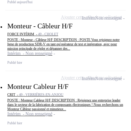
Publié aujourd'hui
Ajouter cette offre à ma sélection
Intérim
Non renseigné
Monteur - Câbleur H/F
FORCE INTÉRIM -
49 - CHOLET
POSTE : Monteur - Câbleur H/F DESCRIPTION : POSTE Vous rejoignez notre
ligne de production SDR-V en tant qu'opérateur de test et intégration, avec pour
mission principale de régler et dépanner des...
Intérim - Non renseigné
Publié hier
Ajouter cette offre à ma sélection
Intérim
Non renseigné
Monteur Cableur H/F
CRIT -
49 - VERRIÈRES-EN-ANJOU
POSTE : Monteur Cableur H/F DESCRIPTION : Rejoignez une entreprise leader
dans le secteur de la fabrication de composants électroniques ! Nous recherchons un
Monteur Câbleur passionné et minutieux...
Intérim - Non renseigné
Publié hier