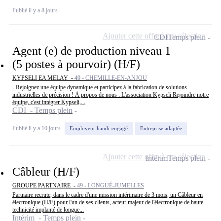
Publié il y a 8 jours
Ajouter cette offre à ma sélection
CDI
Temps plein
Agent (e) de production niveau 1
(5 postes à pourvoir) (H/F)
KYPSELI EA MELAY -
49 - CHEMILLE-EN-ANJOU
- Rejoignez une équipe dynamique et participez à la fabrication de solutions
industrielles de précision ! À propos de nous : L'association Kypseli Rejoindre notre
équipe, c'est intégrer Kypseli,...
CDI - Temps plein
Publié il y a 10 jours
Employeur handi-engagé
Entreprise adaptée
Ajouter cette offre à ma sélection
Intérim
Temps plein
Câbleur (H/F)
GROUPE PARTNAIRE -
49 - LONGUÉ-JUMELLES
Partnaire recrute, dans le cadre d'une mission intérimaire de 3 mois, un Câbleur en
électronique (H/F) pour l'un de ses clients, acteur majeur de l'électronique de haute
technicité implanté de longue...
Intérim - Temps plein