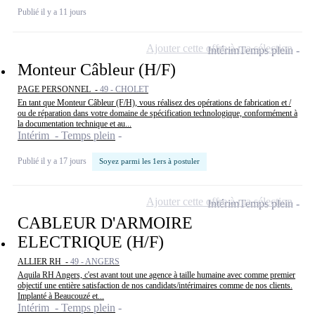
Publié il y a 11 jours
Ajouter cette offre à ma sélection
Intérim
Temps plein
Monteur Câbleur (H/F)
PAGE PERSONNEL -
49 - CHOLET
En tant que Monteur Câbleur (F/H), vous réalisez des opérations de fabrication et /
ou de réparation dans votre domaine de spécification technologique, conformément à
la documentation technique et au...
Intérim - Temps plein
Publié il y a 17 jours
Soyez parmi les 1ers à postuler
Ajouter cette offre à ma sélection
Intérim
Temps plein
CABLEUR D'ARMOIRE
ELECTRIQUE (H/F)
ALLIER RH -
49 - ANGERS
Aquila RH Angers, c'est avant tout une agence à taille humaine avec comme premier
objectif une entière satisfaction de nos candidats/intérimaires comme de nos clients.
Implanté à Beaucouzé et...
Intérim - Temps plein