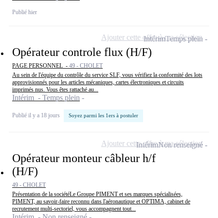
Publié hier
Ajouter cette offre à ma sélection
Intérim
Temps plein
Opérateur controle flux (H/F)
PAGE PERSONNEL -
49 - CHOLET
Au sein de l'équipe du contrôle du service SLF, vous vérifiez la conformité des lots
approvisionnés pour les articles mécaniques, cartes électroniques et circuits
imprimés nus. Vous êtes rattaché au...
Intérim - Temps plein
Publié il y a 18 jours
Soyez parmi les 1ers à postuler
Ajouter cette offre à ma sélection
Intérim
Non renseigné
Opérateur monteur câbleur h/f
(H/F)
49 - CHOLET
Présentation de la sociétéLe Groupe PIMENT et ses marques spécialisées,
PIMENT, au savoir-faire reconnu dans l'aéronautique et OPTIMA, cabinet de
recrutement multi-sectoriel, vous accompagnent tout...
Intérim - Non renseigné