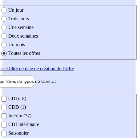
e création de l'offre
Un jour
Trois jours
Une semaine
Deux semaines
Un mois
Toutes les offres
er
le filtre de date de création de l'offre
les filtres de types de
Contrat
de contrat
CDI (18)
CDD (1)
Intérim (37)
CDI Intérimaire
Saisonnier