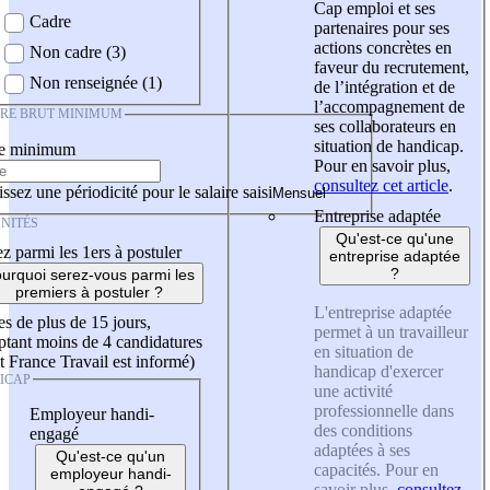
Cap emploi et ses
Cadre
partenaires pour ses
actions concrètes en
Non cadre (3)
faveur du recrutement,
Non renseignée (1)
de l’intégration et de
l’accompagnement de
IRE BRUT MINIMUM
ses collaborateurs en
situation de handicap.
re minimum
Pour en savoir plus,
consultez cet article
.
ssez une périodicité pour le salaire saisi
Entreprise adaptée
NITÉS
Qu'est-ce qu'une
z parmi les 1ers à postuler
entreprise adaptée
?
urquoi serez-vous parmi les
premiers à postuler ?
L'entreprise adaptée
es de plus de 15 jours,
permet à un travailleur
tant moins de 4 candidatures
en situation de
t France Travail est informé)
handicap d'exercer
ICAP
une activité
professionnelle dans
Employeur handi-
des conditions
engagé
adaptées à ses
Qu'est-ce qu'un
capacités. Pour en
employeur handi-
savoir plus,
consultez