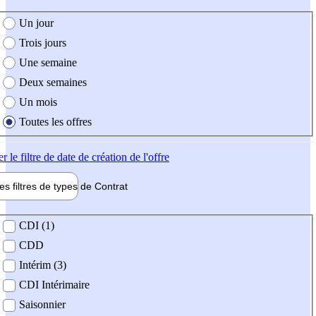
e création de l'offre
Un jour
Trois jours
Une semaine
Deux semaines
Un mois
Toutes les offres
er
le filtre de date de création de l'offre
les filtres de types de
Contrat
de contrat
CDI (1)
CDD
Intérim (3)
CDI Intérimaire
Saisonnier