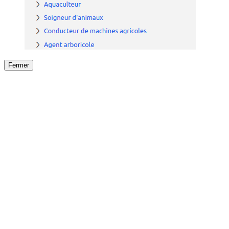
Fermer
Fermer
le détail de l'offre
/
Offre
sur
Offre précéden