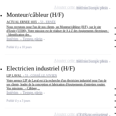
Ajouter cette offre à ma sélection
Intérim
Temps plein
Monteur/câbleur (H/F)
ACTUAL ERNEE 1035 -
53 - ERNÉE
Nous recrutons pour l'un de nos clients, un Monteur/câbleur (H/F), sur le site
d'Ernée (53500). Votre mission est de réaliser de A à Z des équipements électriques :
- Identification des...
Intérim - Temps plein
Publié il y a 10 jours
Ajouter cette offre à ma sélection
Intérim
Temps plein
Electricien industriel (H/F)
LIP LAVAL -
53 - COSSÉ-LE-VIVIEN
Votre agence LIP de Laval est à la recherche d'un électricien industriel pour l'un de
ses clients, leader de la conception et fabrication d'équipements d'entretien routier.
Vos missions : - Câblage,...
Intérim - Temps plein
Publié il y a 3 jours
Ajouter cette offre à ma sélection
CDI
Non renseigné