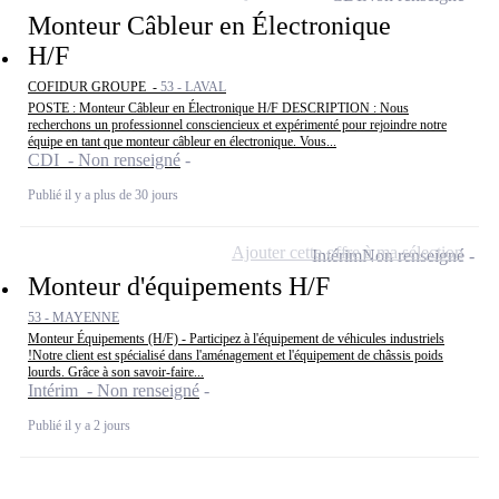
Monteur Câbleur en Électronique
H/F
COFIDUR GROUPE -
53 - LAVAL
POSTE : Monteur Câbleur en Électronique H/F DESCRIPTION : Nous
recherchons un professionnel consciencieux et expérimenté pour rejoindre notre
équipe en tant que monteur câbleur en électronique. Vous...
CDI - Non renseigné
Publié il y a plus de 30 jours
Ajouter cette offre à ma sélection
Intérim
Non renseigné
Monteur d'équipements H/F
53 - MAYENNE
Monteur Équipements (H/F) - Participez à l'équipement de véhicules industriels
!Notre client est spécialisé dans l'aménagement et l'équipement de châssis poids
lourds. Grâce à son savoir-faire...
Intérim - Non renseigné
Publié il y a 2 jours