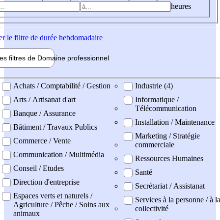
heures
er
le filtre de durée hebdomadaire
les filtres de
Domaine pro
fessionnel
ne professionel
Achats / Comptabilité / Gestion
Industrie (4)
Arts / Artisanat d'art
Informatique /
Télécommunication
Banque / Assurance
Installation / Maintenance
Bâtiment / Travaux Publics
Marketing / Stratégie
Commerce / Vente
commerciale
Communication / Multimédia
Ressources Humaines
Conseil / Etudes
Santé
Direction d'entreprise
Secrétariat / Assistanat
Espaces verts et naturels /
Services à la personne / à l
Agriculture / Pêche / Soins aux
collectivité
animaux