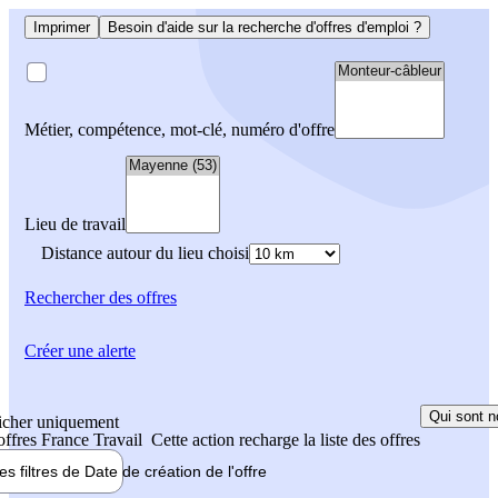
Imprimer
Besoin d'aide sur la recherche d'offres d'emploi ?
Métier, compétence, mot-clé, numéro d'offre
Lieu de travail
Distance autour du lieu choisi
Rechercher
des offres
Créer une alerte
Qui sont n
icher uniquement
 offres France Travail
Cette action recharge la liste des offres
les filtres de
Date de création
de l'offre