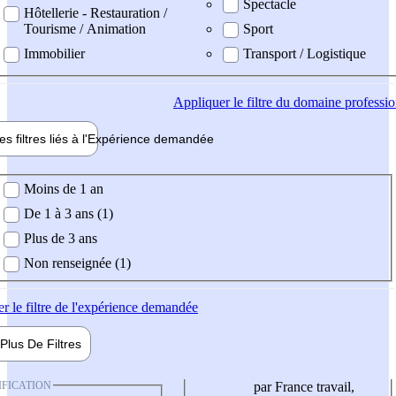
Spectacle
Hôtellerie - Restauration /
Tourisme / Animation
Sport
Immobilier
Transport / Logistique
Appliquer
le filtre du domaine professi
es filtres liés à l'
Expérience
demandée
ience demandée
Moins de 1 an
De 1 à 3 ans (1)
Plus de 3 ans
Non renseignée (1)
er
le filtre de l'expérience demandée
Plus De
Filtres
IFICATION
par France travail,