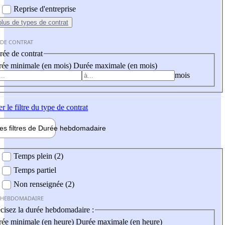
Reprise d'entreprise
plus
de types de contrat
 DE CONTRAT
ée de contrat
ée minimale (en mois)
Durée maximale (en mois)
mois
er
le filtre du type de contrat
les filtres de
Durée hebdo
madaire
 hebdomadaire
Temps plein (2)
Temps partiel
Non renseignée (2)
 HEBDOMADAIRE
cisez la durée hebdomadaire :
ée minimale (en heure)
Durée maximale (en heure)