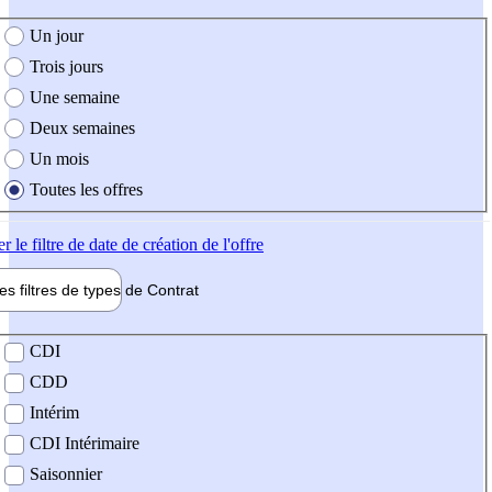
e création de l'offre
Un jour
Trois jours
Une semaine
Deux semaines
Un mois
Toutes les offres
er
le filtre de date de création de l'offre
les filtres de types de
Contrat
de contrat
CDI
CDD
Intérim
CDI Intérimaire
Saisonnier