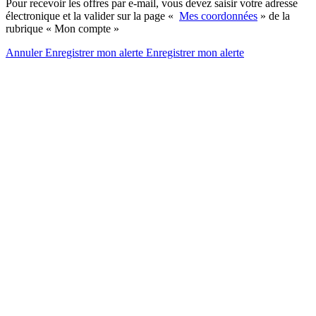
Pour recevoir les offres par e-mail, vous devez saisir votre adresse
électronique et la valider sur la page «
Mes coordonnées
» de la
rubrique « Mon compte »
Annuler
Enregistrer mon alerte
Enregistrer
mon alerte