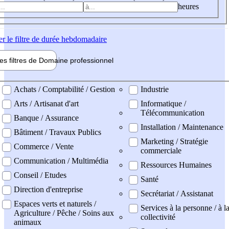
heures
er
le filtre de durée hebdomadaire
les filtres de
Domaine pro
fessionnel
ne professionel
Achats / Comptabilité / Gestion
Industrie
Arts / Artisanat d'art
Informatique /
Télécommunication
Banque / Assurance
Installation / Maintenance
Bâtiment / Travaux Publics
Marketing / Stratégie
Commerce / Vente
commerciale
Communication / Multimédia
Ressources Humaines
Conseil / Etudes
Santé
Direction d'entreprise
Secrétariat / Assistanat
Espaces verts et naturels /
Services à la personne / à l
Agriculture / Pêche / Soins aux
collectivité
animaux