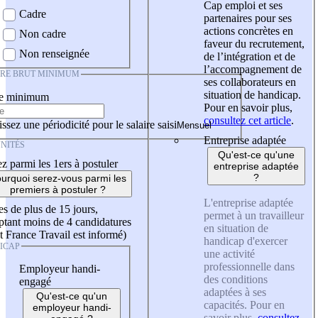
Cap emploi et ses
Cadre
partenaires pour ses
actions concrètes en
Non cadre
faveur du recrutement,
Non renseignée
de l’intégration et de
l’accompagnement de
IRE BRUT MINIMUM
ses collaborateurs en
situation de handicap.
re minimum
Pour en savoir plus,
consultez cet article
.
ssez une périodicité pour le salaire saisi
Entreprise adaptée
NITÉS
Qu'est-ce qu'une
z parmi les 1ers à postuler
entreprise adaptée
?
urquoi serez-vous parmi les
premiers à postuler ?
L'entreprise adaptée
es de plus de 15 jours,
permet à un travailleur
tant moins de 4 candidatures
en situation de
t France Travail est informé)
handicap d'exercer
ICAP
une activité
professionnelle dans
Employeur handi-
des conditions
engagé
adaptées à ses
Qu'est-ce qu'un
capacités. Pour en
employeur handi-
savoir plus,
consultez