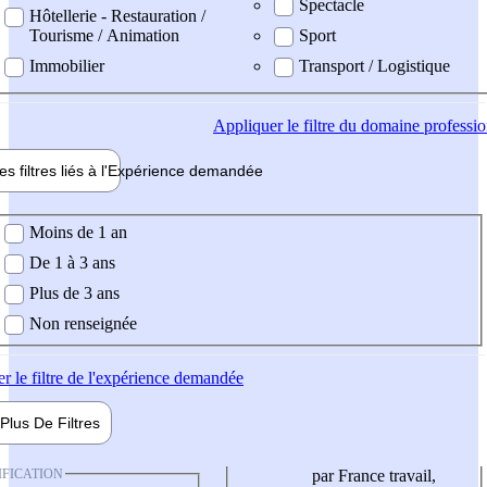
Spectacle
Hôtellerie - Restauration /
Tourisme / Animation
Sport
Immobilier
Transport / Logistique
Appliquer
le filtre du domaine professi
es filtres liés à l'
Expérience
demandée
ience demandée
Moins de 1 an
De 1 à 3 ans
Plus de 3 ans
Non renseignée
er
le filtre de l'expérience demandée
Plus De
Filtres
IFICATION
par France travail,