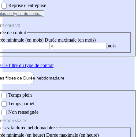
Reprise d'entreprise
plus
de types de contrat
 DE CONTRAT
ée de contrat
ée minimale (en mois)
Durée maximale (en mois)
mois
er
le filtre du type de contrat
les filtres de
Durée hebdo
madaire
 hebdomadaire
Temps plein
Temps partiel
Non renseignée
 HEBDOMADAIRE
cisez la durée hebdomadaire :
ée minimale (en heure)
Durée maximale (en heure)