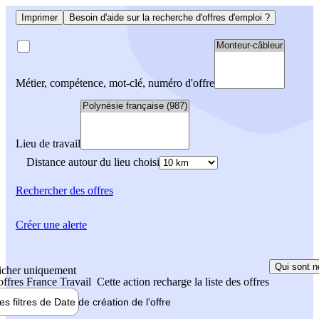
Imprimer
Besoin d'aide sur la recherche d'offres d'emploi ?
Métier, compétence, mot-clé, numéro d'offre
Lieu de travail
Distance autour du lieu choisi
Rechercher
des offres
Créer une alerte
Qui sont n
icher uniquement
 offres France Travail
Cette action recharge la liste des offres
les filtres de
Date de création
de l'offre