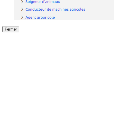
Fermer
Fermer
le détail de l'offre
/
Offre
sur
Offre précéden