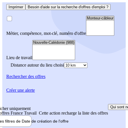
Imprimer
Besoin d'aide sur la recherche d'offres d'emploi ?
Métier, compétence, mot-clé, numéro d'offre
Lieu de travail
Distance autour du lieu choisi
Rechercher
des offres
Créer une alerte
Qui sont n
icher uniquement
 offres France Travail
Cette action recharge la liste des offres
les filtres de
Date de création
de l'offre