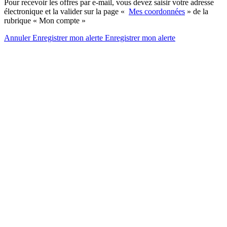
Pour recevoir les offres par e-mail, vous devez saisir votre adresse
électronique et la valider sur la page «
Mes coordonnées
» de la
rubrique « Mon compte »
Annuler
Enregistrer mon alerte
Enregistrer
mon alerte