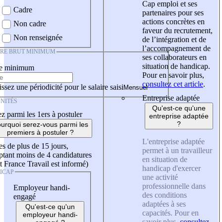
Cap emploi et ses
Cadre
partenaires pour ses
actions concrètes en
Non cadre
faveur du recrutement,
Non renseignée
de l’intégration et de
l’accompagnement de
IRE BRUT MINIMUM
ses collaborateurs en
situation de handicap.
re minimum
Pour en savoir plus,
consultez cet article
.
ssez une périodicité pour le salaire saisi
Entreprise adaptée
NITÉS
Qu'est-ce qu'une
z parmi les 1ers à postuler
entreprise adaptée
?
urquoi serez-vous parmi les
premiers à postuler ?
L'entreprise adaptée
es de plus de 15 jours,
permet à un travailleur
tant moins de 4 candidatures
en situation de
t France Travail est informé)
handicap d'exercer
ICAP
une activité
professionnelle dans
Employeur handi-
des conditions
engagé
adaptées à ses
Qu'est-ce qu'un
capacités. Pour en
employeur handi-
savoir plus,
consultez