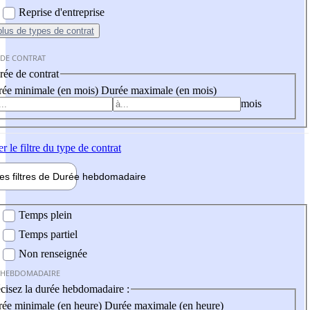
Reprise d'entreprise
plus
de types de contrat
 DE CONTRAT
ée de contrat
ée minimale (en mois)
Durée maximale (en mois)
mois
er
le filtre du type de contrat
les filtres de
Durée hebdo
madaire
 hebdomadaire
Temps plein
Temps partiel
Non renseignée
 HEBDOMADAIRE
cisez la durée hebdomadaire :
ée minimale (en heure)
Durée maximale (en heure)