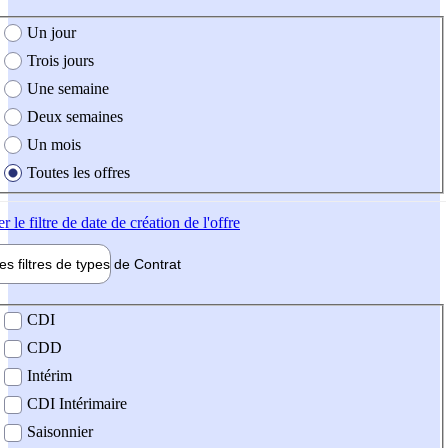
e création de l'offre
Un jour
Trois jours
Une semaine
Deux semaines
Un mois
Toutes les offres
er
le filtre de date de création de l'offre
les filtres de types de
Contrat
de contrat
CDI
CDD
Intérim
CDI Intérimaire
Saisonnier