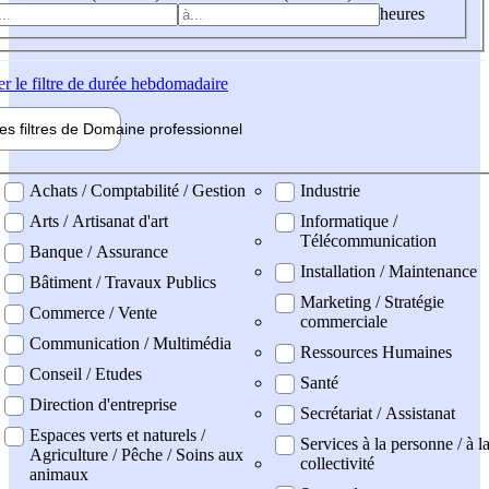
heures
er
le filtre de durée hebdomadaire
les filtres de
Domaine pro
fessionnel
ne professionel
Achats / Comptabilité / Gestion
Industrie
Arts / Artisanat d'art
Informatique /
Télécommunication
Banque / Assurance
Installation / Maintenance
Bâtiment / Travaux Publics
Marketing / Stratégie
Commerce / Vente
commerciale
Communication / Multimédia
Ressources Humaines
Conseil / Etudes
Santé
Direction d'entreprise
Secrétariat / Assistanat
Espaces verts et naturels /
Services à la personne / à l
Agriculture / Pêche / Soins aux
collectivité
animaux