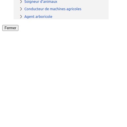
Fermer
Fermer
le détail de l'offre
/
Offre
sur
Offre précéden