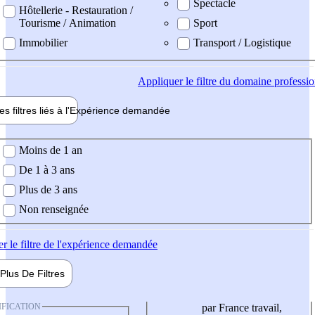
Spectacle
Hôtellerie - Restauration /
Tourisme / Animation
Sport
Immobilier
Transport / Logistique
Appliquer
le filtre du domaine professi
es filtres liés à l'
Expérience
demandée
ience demandée
Moins de 1 an
De 1 à 3 ans
Plus de 3 ans
Non renseignée
er
le filtre de l'expérience demandée
Plus De
Filtres
IFICATION
par France travail,