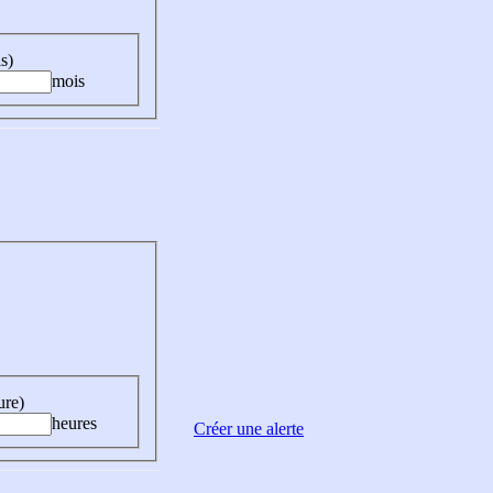
s)
mois
ure)
heures
Créer une alerte