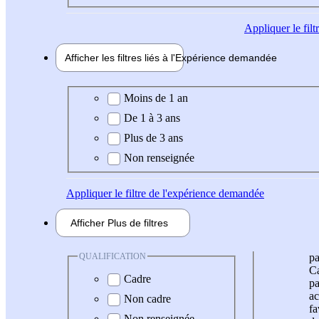
Appliquer
le fil
Afficher les filtres liés à l'
Expérience
demandée
Expérience demandée
Moins de 1 an
De 1 à 3 ans
Plus de 3 ans
Non renseignée
Appliquer
le filtre de l'expérience demandée
Afficher
Plus de
filtres
QUALIFICATION
pa
Ca
Cadre
pa
ac
Non cadre
fa
Non renseignée