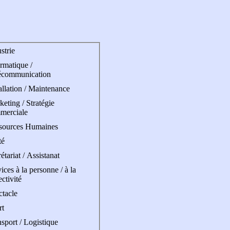
strie
rmatique /
écommunication
allation / Maintenance
eting / Stratégie
merciale
sources Humaines
té
étariat / Assistanat
ices à la personne / à la
ectivité
ctacle
rt
sport / Logistique