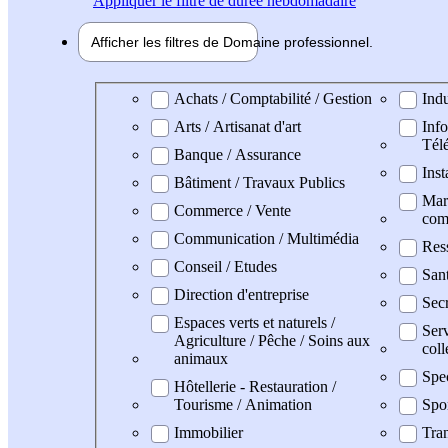
Appliquer
le filtre de durée hebdomadaire
Afficher les filtres de
Domaine pro
fessionnel
Domaine professionel
Achats / Comptabilité / Gestion
Indu
Arts / Artisanat d'art
Info
Tél
Banque / Assurance
Inst
Bâtiment / Travaux Publics
Mark
Commerce / Vente
com
Communication / Multimédia
Res
Conseil / Etudes
San
Direction d'entreprise
Secr
Espaces verts et naturels /
Serv
Agriculture / Pêche / Soins aux
coll
animaux
Spe
Hôtellerie - Restauration /
Tourisme / Animation
Spo
Immobilier
Tran