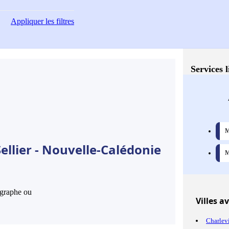
Appliquer
les filtres
Services 
M
ellier - Nouvelle-Calédonie
M
hographe ou
Villes
ave
Charlev