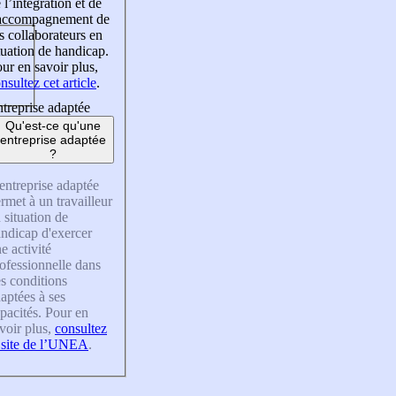
 l’intégration et de
’accompagnement de
s collaborateurs en
tuation de handicap.
ur en savoir plus,
nsultez cet article
.
treprise adaptée
Qu'est-ce qu'une
entreprise adaptée
?
entreprise adaptée
rmet à un travailleur
 situation de
ndicap d'exercer
e activité
ofessionnelle dans
s conditions
aptées à ses
pacités. Pour en
voir plus,
consultez
 site de l’UNEA
.