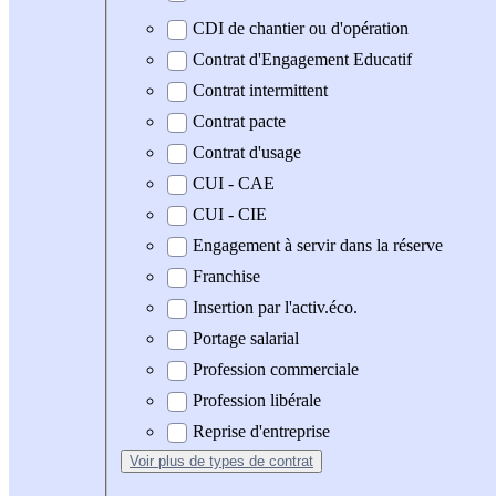
CDI de chantier ou d'opération
Contrat d'Engagement Educatif
Contrat intermittent
Contrat pacte
Contrat d'usage
CUI - CAE
CUI - CIE
Engagement à servir dans la réserve
Franchise
Insertion par l'activ.éco.
Portage salarial
Profession commerciale
Profession libérale
Reprise d'entreprise
Voir plus
de types de contrat