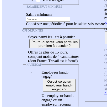
de
l
SALAIRE BRUT MINIMUM
se
si
Salaire minimum
Po
co
Choisissez une périodicité pour le salaire saisi
En
OPPORTUNITÉS
Soyez parmi les 1ers à postuler
Pourquoi serez-vous parmi les
premiers à postuler ?
L'
Offres de plus de 15 jours,
pe
comptant moins de 4 candidatures
en
(dont France Travail est informé)
ha
HANDICAP
un
pr
Employeur handi-
de
engagé
ad
Qu'est-ce qu'un
ca
employeur handi-
sa
engagé ?
le
Un employeur handi-
engagé est un
employeur reconnu