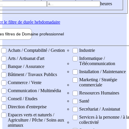
heures
er
le filtre de durée hebdomadaire
les filtres de
Domaine pro
fessionnel
ne professionel
Achats / Comptabilité / Gestion
Industrie
Arts / Artisanat d'art
Informatique /
Télécommunication
Banque / Assurance
Installation / Maintenance
Bâtiment / Travaux Publics
Marketing / Stratégie
Commerce / Vente
commerciale
Communication / Multimédia
Ressources Humaines
Conseil / Etudes
Santé
Direction d'entreprise
Secrétariat / Assistanat
Espaces verts et naturels /
Services à la personne / à l
Agriculture / Pêche / Soins aux
collectivité
animaux