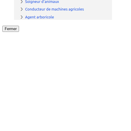
Fermer
Fermer
le détail de l'offre
/
Offre
sur
Offre précéden