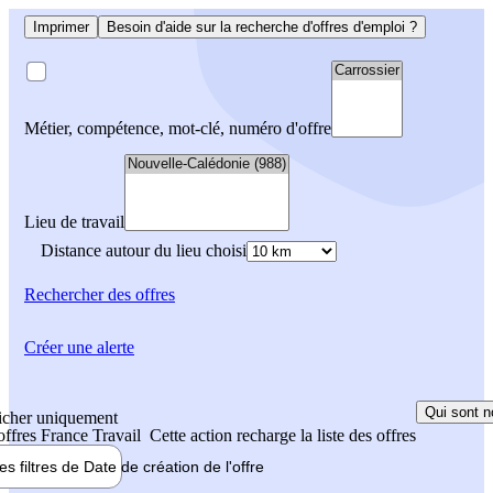
Imprimer
Besoin d'aide sur la recherche d'offres d'emploi ?
Métier, compétence, mot-clé, numéro d'offre
Lieu de travail
Distance autour du lieu choisi
Rechercher
des offres
Créer une alerte
Qui sont n
icher uniquement
 offres France Travail
Cette action recharge la liste des offres
les filtres de
Date de création
de l'offre