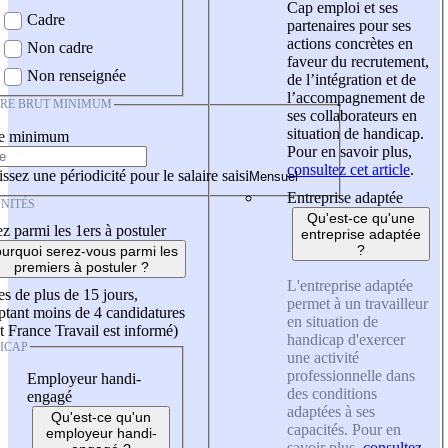
Cap emploi et ses
Cadre
partenaires pour ses
actions concrètes en
Non cadre
faveur du recrutement,
Non renseignée
de l’intégration et de
l’accompagnement de
IRE BRUT MINIMUM
ses collaborateurs en
situation de handicap.
re minimum
Pour en savoir plus,
consultez cet article
.
ssez une périodicité pour le salaire saisi
Entreprise adaptée
NITÉS
Qu'est-ce qu'une
z parmi les 1ers à postuler
entreprise adaptée
?
urquoi serez-vous parmi les
premiers à postuler ?
L'entreprise adaptée
es de plus de 15 jours,
permet à un travailleur
tant moins de 4 candidatures
en situation de
t France Travail est informé)
handicap d'exercer
ICAP
une activité
professionnelle dans
Employeur handi-
des conditions
engagé
adaptées à ses
Qu'est-ce qu'un
capacités. Pour en
employeur handi-
savoir plus,
consultez