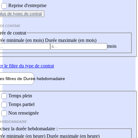
Reprise d'entreprise
plus
de types de contrat
 DE CONTRAT
ée de contrat
ée minimale (en mois)
Durée maximale (en mois)
mois
er
le filtre du type de contrat
les filtres de
Durée hebdo
madaire
 hebdomadaire
Temps plein
Temps partiel
Non renseignée
 HEBDOMADAIRE
cisez la durée hebdomadaire :
ée minimale (en heure)
Durée maximale (en heure)