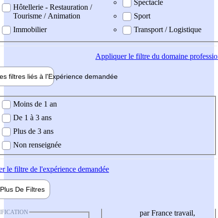
Spectacle
Hôtellerie - Restauration /
Tourisme / Animation
Sport
Immobilier
Transport / Logistique
Appliquer
le filtre du domaine professi
es filtres liés à l'
Expérience
demandée
ience demandée
Moins de 1 an
De 1 à 3 ans
Plus de 3 ans
Non renseignée
er
le filtre de l'expérience demandée
Plus De
Filtres
IFICATION
par France travail,