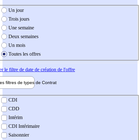
e création de l'offre
Un jour
Trois jours
Une semaine
Deux semaines
Un mois
Toutes les offres
er
le filtre de date de création de l'offre
les filtres de types de
Contrat
de contrat
CDI
CDD
Intérim
CDI Intérimaire
Saisonnier