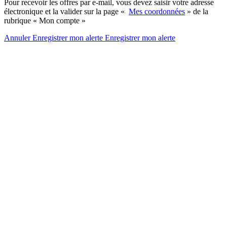
Pour recevoir les offres par e-mail, vous devez saisir votre adresse
électronique et la valider sur la page «
Mes coordonnées
» de la
rubrique « Mon compte »
Annuler
Enregistrer mon alerte
Enregistrer
mon alerte