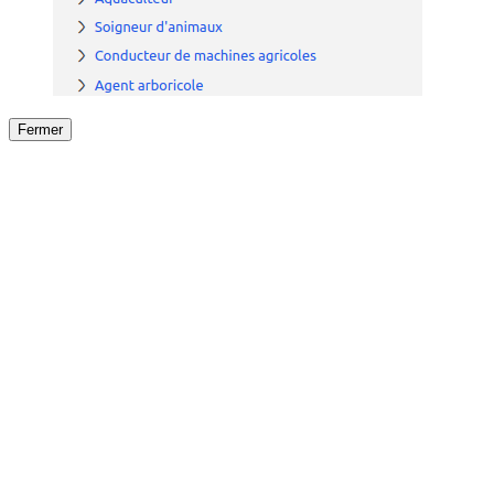
Fermer
Fermer
le détail de l'offre
/
Offre
sur
Offre précéden