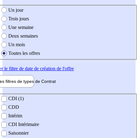
e création de l'offre
Un jour
Trois jours
Une semaine
Deux semaines
Un mois
Toutes les offres
er
le filtre de date de création de l'offre
les filtres de types de
Contrat
de contrat
CDI (1)
CDD
Intérim
CDI Intérimaire
Saisonnier