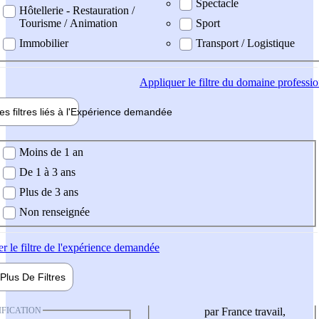
Spectacle
Hôtellerie - Restauration /
Tourisme / Animation
Sport
Immobilier
Transport / Logistique
Appliquer
le filtre du domaine professi
es filtres liés à l'
Expérience
demandée
ience demandée
Moins de 1 an
De 1 à 3 ans
Plus de 3 ans
Non renseignée
er
le filtre de l'expérience demandée
Plus De
Filtres
IFICATION
par France travail,