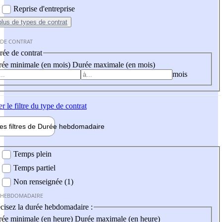
Reprise d'entreprise
plus
de types de contrat
 DE CONTRAT
ée de contrat
ée minimale (en mois)
Durée maximale (en mois)
mois
er
le filtre du type de contrat
les filtres de
Durée hebdo
madaire
 hebdomadaire
Temps plein
Temps partiel
Non renseignée (1)
 HEBDOMADAIRE
cisez la durée hebdomadaire :
ée minimale (en heure)
Durée maximale (en heure)