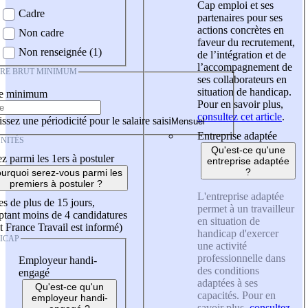
Cap emploi et ses
Cadre
partenaires pour ses
actions concrètes en
Non cadre
faveur du recrutement,
Non renseignée (1)
de l’intégration et de
l’accompagnement de
IRE BRUT MINIMUM
ses collaborateurs en
situation de handicap.
re minimum
Pour en savoir plus,
consultez cet article
.
ssez une périodicité pour le salaire saisi
Entreprise adaptée
NITÉS
Qu'est-ce qu'une
z parmi les 1ers à postuler
entreprise adaptée
?
urquoi serez-vous parmi les
premiers à postuler ?
L'entreprise adaptée
es de plus de 15 jours,
permet à un travailleur
tant moins de 4 candidatures
en situation de
t France Travail est informé)
handicap d'exercer
ICAP
une activité
professionnelle dans
Employeur handi-
des conditions
engagé
adaptées à ses
Qu'est-ce qu'un
capacités. Pour en
employeur handi-
savoir plus,
consultez