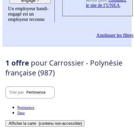
engagé ?
le site de l’UNEA
.
Un employeur handi-
engagé est un
employeur reconnu
Appliquer
les filtres
1 offre
pour Carrossier - Polynésie
française (987)
Trier par
Pertinence
Pertinence
Date
Afficher la carte
(contenu non-accessible)