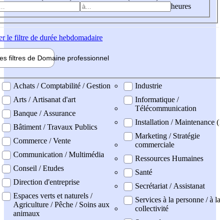
heures
er
le filtre de durée hebdomadaire
les filtres de
Domaine pro
fessionnel
ne professionel
Achats / Comptabilité / Gestion
Industrie
Arts / Artisanat d'art
Informatique /
Télécommunication
Banque / Assurance
Installation / Maintenance (
Bâtiment / Travaux Publics
Marketing / Stratégie
Commerce / Vente
commerciale
Communication / Multimédia
Ressources Humaines
Conseil / Etudes
Santé
Direction d'entreprise
Secrétariat / Assistanat
Espaces verts et naturels /
Services à la personne / à l
Agriculture / Pêche / Soins aux
collectivité
animaux