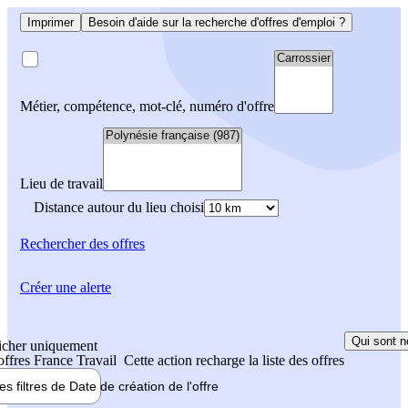
Imprimer
Besoin d'aide sur la recherche d'offres d'emploi ?
Métier, compétence, mot-clé, numéro d'offre
Lieu de travail
Distance autour du lieu choisi
Rechercher
des offres
Créer une alerte
Qui sont n
icher uniquement
 offres France Travail
Cette action recharge la liste des offres
les filtres de
Date de création
de l'offre