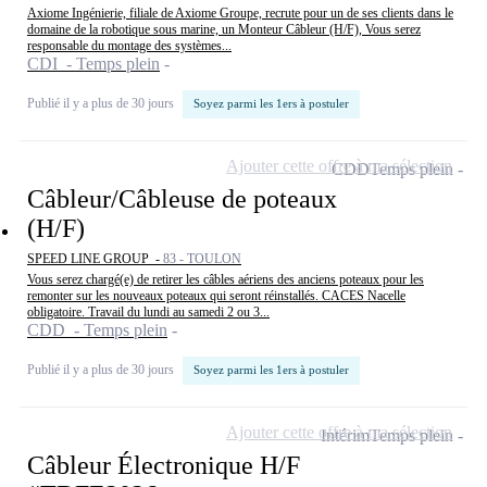
Axiome Ingénierie, filiale de Axiome Groupe, recrute pour un de ses clients dans le
domaine de la robotique sous marine, un Monteur Câbleur (H/F), Vous serez
responsable du montage des systèmes...
CDI - Temps plein
Publié il y a plus de 30 jours
Soyez parmi les 1ers à postuler
Ajouter cette offre à ma sélection
CDD
Temps plein
Câbleur/Câbleuse de poteaux
(H/F)
SPEED LINE GROUP -
83 - TOULON
Vous serez chargé(e) de retirer les câbles aériens des anciens poteaux pour les
remonter sur les nouveaux poteaux qui seront réinstallés. CACES Nacelle
obligatoire. Travail du lundi au samedi 2 ou 3...
CDD - Temps plein
Publié il y a plus de 30 jours
Soyez parmi les 1ers à postuler
Ajouter cette offre à ma sélection
Intérim
Temps plein
Câbleur Électronique H/F