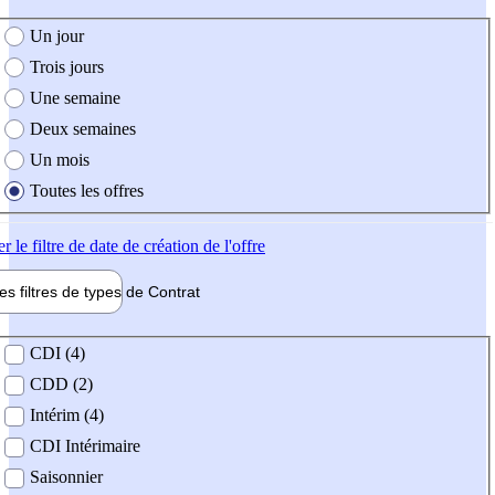
e création de l'offre
Un jour
Trois jours
Une semaine
Deux semaines
Un mois
Toutes les offres
er
le filtre de date de création de l'offre
les filtres de types de
Contrat
de contrat
CDI (4)
CDD (2)
Intérim (4)
CDI Intérimaire
Saisonnier