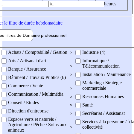
heures
er
le filtre de durée hebdomadaire
les filtres de
Domaine pro
fessionnel
ne professionel
Achats / Comptabilité / Gestion
Industrie (4)
Arts / Artisanat d'art
Informatique /
Télécommunication
Banque / Assurance
Installation / Maintenance
Bâtiment / Travaux Publics (6)
Marketing / Stratégie
Commerce / Vente
commerciale
Communication / Multimédia
Ressources Humaines
Conseil / Etudes
Santé
Direction d'entreprise
Secrétariat / Assistanat
Espaces verts et naturels /
Services à la personne / à l
Agriculture / Pêche / Soins aux
collectivité
animaux