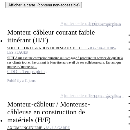
Afficher la carte
(contenu non-accessible)
Ajouter cette offre à ma sélection
CDD
Temps plein
Monteur câbleur courant faible
itinérant (H/F)
SOCIETE D INTEGRATION DE RESEAUX DE TELE -
83 - SIX-FOURS-
LES-PLAGES
SIRT Azur est une entreprise humaine qui s'engage à produire un service de qualité à
ses clients tout en favorisant le bien être au travail de ses collaborateurs. En tant que
monteur / monteuse...
CDD - Temps plein
Publié il y a 11 jours
Ajouter cette offre à ma sélection
CDI
Temps plein
Monteur-câbleur / Monteuse-
câbleuse en construction de
matériels (H/F)
AXIOME INGENIERIE -
83 - LA GARDE