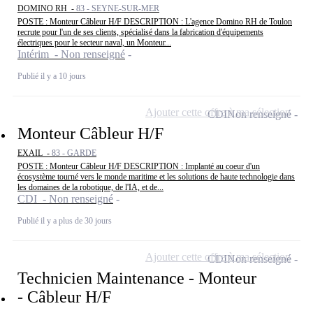
DOMINO RH -
83 - SEYNE-SUR-MER
POSTE : Monteur Câbleur H/F DESCRIPTION : L'agence Domino RH de Toulon
recrute pour l'un de ses clients, spécialisé dans la fabrication d'équipements
électriques pour le secteur naval, un Monteur...
Intérim - Non renseigné
Publié il y a 10 jours
Ajouter cette offre à ma sélection
CDI
Non renseigné
Monteur Câbleur H/F
EXAIL -
83 - GARDE
POSTE : Monteur Câbleur H/F DESCRIPTION : Implanté au coeur d'un
écosystème tourné vers le monde maritime et les solutions de haute technologie dans
les domaines de la robotique, de l'IA, et de...
CDI - Non renseigné
Publié il y a plus de 30 jours
Ajouter cette offre à ma sélection
CDI
Non renseigné
Technicien Maintenance - Monteur
- Câbleur H/F