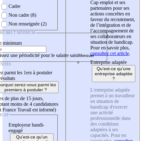
Cap emploi et ses
Cadre
partenaires pour ses
actions concrètes en
Non cadre (8)
faveur du recrutement,
Non renseignée (2)
de l’intégration et de
l’accompagnement de
IRE BRUT MINIMUM
ses collaborateurs en
situation de handicap.
re minimum
Pour en savoir plus,
consultez cet article
.
ssez une périodicité pour le salaire saisi
Entreprise adaptée
NITÉS
Qu'est-ce qu'une
z parmi les 1ers à postuler
entreprise adaptée
résultats
?
urquoi serez-vous parmi les
L'entreprise adaptée
premiers à postuler ?
permet à un travailleur
es de plus de 15 jours,
en situation de
tant moins de 4 candidatures
handicap d'exercer
t France Travail est informé)
une activité
ICAP
professionnelle dans
des conditions
Employeur handi-
adaptées à ses
engagé
capacités. Pour en
Qu'est-ce qu'un
savoir plus,
consultez