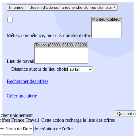
Imprimer
Besoin d'aide sur la recherche d'offres d'emploi ?
Métier, compétence, mot-clé, numéro d'offre
Lieu de travail
Distance autour du lieu choisi
Rechercher
des offres
Créer une alerte
Qui sont n
icher uniquement
 offres France Travail
Cette action recharge la liste des offres
les filtres de
Date de création
de l'offre