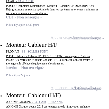
EXAIL -
83 - GARDE
POSTE : Technicien Maintenance - Monteur - Câbleur H/F DESCRIPTION :
Rejoignez notre entreprise spécialisée dans les systèmes autonomes maritimes et
participez au maintien en condition...
CDI - Non renseigné
Publié il y a plus de 30 jours
Ajouter cette offre à ma sélection
Intérim
Non renseigné
Monteur Cableur H/F
PROMAN -
83 - SOLLIÈS-PONT
POSTE : Monteur Cableur H/F DESCRIPTION : Votre agence d'intérim
PROMAN recrute un Monteur-Câbleur H/F. Le Monteur-Câbleur assure le
montage et le câblage d'équipements électriques et...
Intérim - Non renseigné
Publié il y a 22 jours
Ajouter cette offre à ma sélection
CDI
Non renseigné
Monteur Cableur (H/F)
AXIOME GROUPE -
83 - CARQUEIRANNE
AXIOME Groupe, depuis 2013 est le partenaire de l innovation en haute