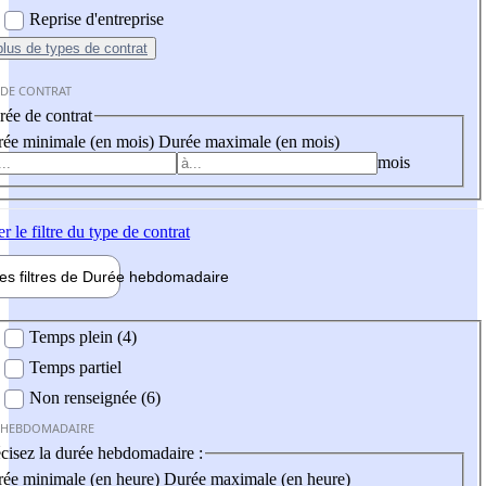
Reprise d'entreprise
plus
de types de contrat
 DE CONTRAT
ée de contrat
ée minimale (en mois)
Durée maximale (en mois)
mois
er
le filtre du type de contrat
les filtres de
Durée hebdo
madaire
 hebdomadaire
Temps plein (4)
Temps partiel
Non renseignée (6)
 HEBDOMADAIRE
cisez la durée hebdomadaire :
ée minimale (en heure)
Durée maximale (en heure)