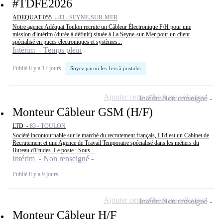
#TDFE2026
ADEQUAT 055 -
83 - SEYNE-SUR-MER
Notre agence Adéquat Toulon recrute un Câbleur Électronique F/H pour une
mission d'intérim (durée à définir) située à La Seyne-sur-Mer pour un client
spécialisé en puces électroniques et systèmes...
Intérim - Temps plein
Publié il y a 17 jours
Soyez parmi les 1ers à postuler
Ajouter cette offre à ma sélection
Intérim
Non renseigné
Monteur Câbleur GSM (H/F)
LTD -
83 - TOULON
Société incontournable sur le marché du recrutement français, LTd est un Cabinet de
Recrutement et une Agence de Travail Temporaire spécialisé dans les métiers du
Bureau d'Etudes. Le poste : Sous...
Intérim - Non renseigné
Publié il y a 9 jours
Ajouter cette offre à ma sélection
Intérim
Non renseigné
Monteur Câbleur H/F