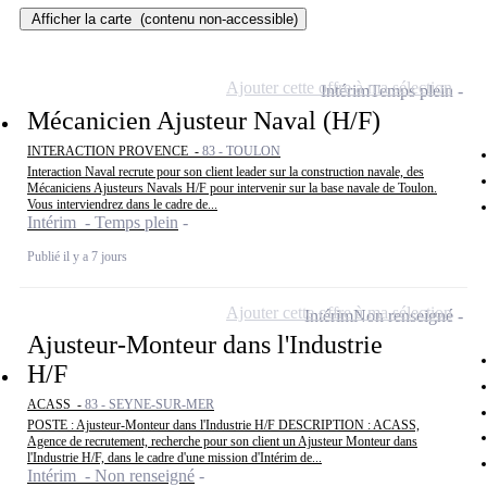
Afficher la carte
(contenu non-accessible)
Ajouter cette offre à ma sélection
Intérim
Temps plein
Mécanicien Ajusteur Naval (H/F)
INTERACTION PROVENCE -
83 - TOULON
Interaction Naval recrute pour son client leader sur la construction navale, des
Mécaniciens Ajusteurs Navals H/F pour intervenir sur la base navale de Toulon.
Vous interviendrez dans le cadre de...
Intérim - Temps plein
Publié il y a 7 jours
Ajouter cette offre à ma sélection
Intérim
Non renseigné
Ajusteur-Monteur dans l'Industrie
H/F
ACASS -
83 - SEYNE-SUR-MER
POSTE : Ajusteur-Monteur dans l'Industrie H/F DESCRIPTION : ACASS,
Agence de recrutement, recherche pour son client un Ajusteur Monteur dans
l'Industrie H/F, dans le cadre d'une mission d'Intérim de...
Intérim - Non renseigné