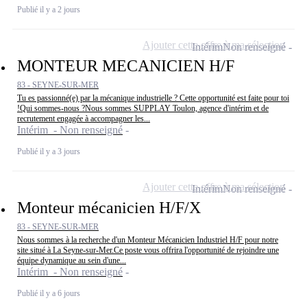
Publié il y a 2 jours
Ajouter cette offre à ma sélection
Intérim
Non renseigné
MONTEUR MECANICIEN H/F
83 - SEYNE-SUR-MER
Tu es passionné(e) par la mécanique industrielle ? Cette opportunité est faite pour toi
!Qui sommes-nous ?Nous sommes SUPPLAY Toulon, agence d'intérim et de
recrutement engagée à accompagner les...
Intérim - Non renseigné
Publié il y a 3 jours
Ajouter cette offre à ma sélection
Intérim
Non renseigné
Monteur mécanicien H/F/X
83 - SEYNE-SUR-MER
Nous sommes à la recherche d'un Monteur Mécanicien Industriel H/F pour notre
site situé à La Seyne-sur-Mer.Ce poste vous offrira l'opportunité de rejoindre une
équipe dynamique au sein d'une...
Intérim - Non renseigné
Publié il y a 6 jours