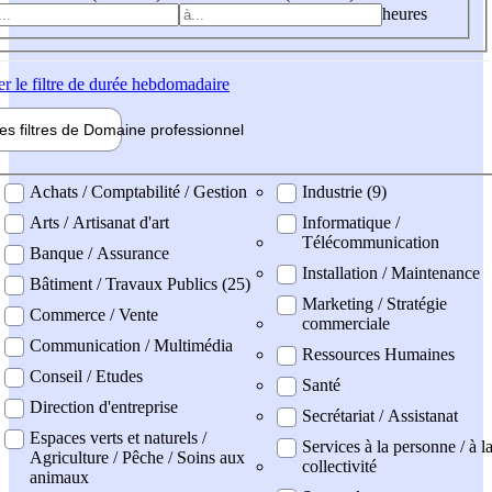
heures
er
le filtre de durée hebdomadaire
les filtres de
Domaine pro
fessionnel
ne professionel
Achats / Comptabilité / Gestion
Industrie (9)
Arts / Artisanat d'art
Informatique /
Télécommunication
Banque / Assurance
Installation / Maintenance
Bâtiment / Travaux Publics (25)
Marketing / Stratégie
Commerce / Vente
commerciale
Communication / Multimédia
Ressources Humaines
Conseil / Etudes
Santé
Direction d'entreprise
Secrétariat / Assistanat
Espaces verts et naturels /
Services à la personne / à l
Agriculture / Pêche / Soins aux
collectivité
animaux