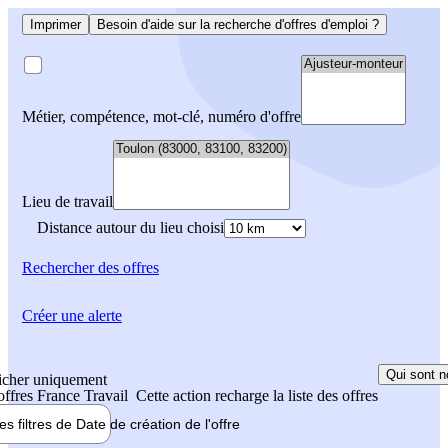
Imprimer
Besoin d'aide sur la recherche d'offres d'emploi ?
Métier, compétence, mot-clé, numéro d'offre
Lieu de travail
Distance autour du lieu choisi
Rechercher
des offres
Créer une alerte
Qui sont n
icher uniquement
 offres France Travail
Cette action recharge la liste des offres
les filtres de
Date de création
de l'offre