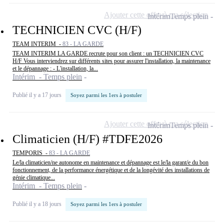
Ajouter cette offre à ma sélection
Intérim
Temps plein
TECHNICIEN CVC (H/F)
TEAM INTERIM -
83 - LA GARDE
TEAM INTERIM LA GARDE recrute pour son client : un TECHNICIEN CVC
H/F Vous interviendrez sur différents sites pour assurer l'installation, la maintenance
et le dépannage : - L'installation, la...
Intérim - Temps plein
Publié il y a 17 jours
Soyez parmi les 1ers à postuler
Ajouter cette offre à ma sélection
Intérim
Temps plein
Climaticien (H/F) #TDFE2026
TEMPORIS -
83 - LA GARDE
Le/la climaticien/ne autonome en maintenance et dépannage est le/la garant/e du bon
fonctionnement, de la performance énergétique et de la longévité des installations de
génie climatique...
Intérim - Temps plein
Publié il y a 18 jours
Soyez parmi les 1ers à postuler