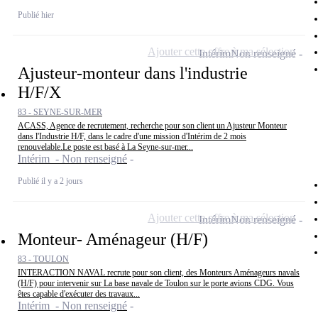
Publié hier
Ajouter cette offre à ma sélection
Intérim
Non renseigné
Ajusteur-monteur dans l'industrie
H/F/X
83 - SEYNE-SUR-MER
ACASS, Agence de recrutement, recherche pour son client un Ajusteur Monteur
dans l'Industrie H/F, dans le cadre d'une mission d'Intérim de 2 mois
renouvelable.Le poste est basé à La Seyne-sur-mer...
Intérim - Non renseigné
Publié il y a 2 jours
Ajouter cette offre à ma sélection
Intérim
Non renseigné
Monteur- Aménageur (H/F)
83 - TOULON
INTERACTION NAVAL recrute pour son client, des Monteurs Aménageurs navals
(H/F) pour intervenir sur La base navale de Toulon sur le porte avions CDG. Vous
êtes capable d'exécuter des travaux...
Intérim - Non renseigné