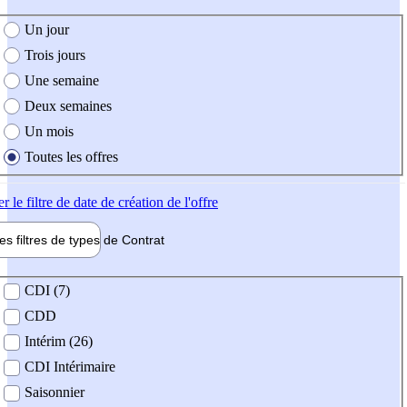
e création de l'offre
Un jour
Trois jours
Une semaine
Deux semaines
Un mois
Toutes les offres
er
le filtre de date de création de l'offre
les filtres de types de
Contrat
de contrat
CDI (7)
CDD
Intérim (26)
CDI Intérimaire
Saisonnier