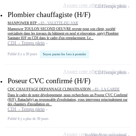
Ajouter cette offre à ma sélection
CDI
Temps plein
Plombier chauffagiste (H/F)
MANPOWER BTP -
83 - VALETTE-DU-VAR
Manpower TOULON SECOND OEUVRE recrute pour son client, société
spécialisée dans les travaux du bâtiment en neuf et rénovation, un(e) Plombier
Sanitaire H/F en CDI dans le cadre d'un remplacement. Le...
CDI - Temps plein
Publié il y a 30 jours
Soyez parmi les 1ers à postuler
Ajouter cette offre à ma sélection
CDI
Temps plein
Poseur CVC confirmé (H/F)
CDC CHAUFFAGE DEPANNAGE CLIMATISATION -
83 - LA GARDE
Dans le cadre de notre développement, nous recherchons un Poseur CVC Confirmé
(H/F). Rattaché(e) au responsable d'exploitation, vous intervenez principalement sur
des chantiers d'installation en...
CDI - Temps plein
Publié il y a plus de 30 jours
Ajouter cette offre à ma sélection
Intérim
Non renseigné