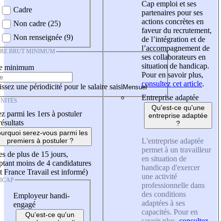
Cap emploi et ses
Cadre
partenaires pour ses
actions concrètes en
Non cadre (25)
faveur du recrutement,
Non renseignée (9)
de l’intégration et de
l’accompagnement de
IRE BRUT MINIMUM
ses collaborateurs en
situation de handicap.
re minimum
Pour en savoir plus,
consultez cet article
.
ssez une périodicité pour le salaire saisi
Entreprise adaptée
NITÉS
Qu'est-ce qu'une
z parmi les 1ers à postuler
entreprise adaptée
résultats
?
urquoi serez-vous parmi les
L'entreprise adaptée
premiers à postuler ?
permet à un travailleur
es de plus de 15 jours,
en situation de
tant moins de 4 candidatures
handicap d'exercer
t France Travail est informé)
une activité
ICAP
professionnelle dans
des conditions
Employeur handi-
adaptées à ses
engagé
capacités. Pour en
Qu'est-ce qu'un
savoir plus,
consultez