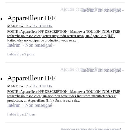
Ajouter cette offre à ma sélection
Intérim
Non renseigné
Appareilleur H/F
MANPOWER -
83 - TOULON
POSTE : Appareilleur H/F DESCRIPTION : Manpower TOULON INDUSTRIE
recherche pour son client, acteur majeur du secteur naval, un Apareilleur (H/F).
Rattaché(e) aux équipes de production, vous serez...
Intérim - Non renseigné
Publié il y a 9 jours
Ajouter cette offre à ma sélection
Intérim
Non renseigné
Appareilleur H/F
MANPOWER -
83 - TOULON
POSTE : Appareilleur H/F DESCRIPTION : Manpower TOULON INDUSTRIE
recherche pour son client, un acteur du secteur des Industries manufacturières et
production, un Appareilleur (H/F) Dans le cadre de...
Intérim - Non renseigné
Publié il y a 27 jours
Ajouter cette offre à ma sélection