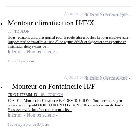
Ajouter cette offre à ma sélection
Intérim
Non renseigné
Monteur climatisation H/F/X
83 - TOULON
Nous recrutons un professionnel pour le poste situé à Toulon.Le futur employé aura
l'opportunité de travailler au sein d'une équipe dédiée et d'apporter son expertise en
installation de systèmes de...
Intérim - Non renseigné
Publié il y a 6 jours
Ajouter cette offre à ma sélection
Intérim
Non renseigné
- Monteur en Fontainerie H/F
TRIO INTERIM 13 -
83 - TOULON
POSTE : - Monteur en Fontainerie H/F DESCRIPTION : Nous recrutons pour
notre client un profil MONTEUR EN FONTAINERIE situé le secteur de Toulon.
Vous assurez Le bon fonctionnement et les...
Intérim - Non renseigné
Publié il y a plus de 30 jours