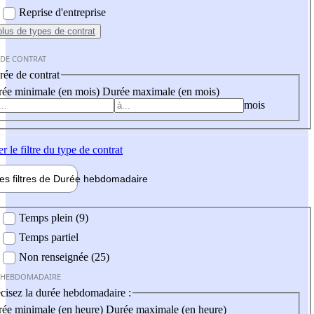
Reprise d'entreprise
plus
de types de contrat
 DE CONTRAT
ée de contrat
ée minimale (en mois)
Durée maximale (en mois)
mois
er
le filtre du type de contrat
les filtres de
Durée hebdo
madaire
 hebdomadaire
Temps plein (9)
Temps partiel
Non renseignée (25)
 HEBDOMADAIRE
cisez la durée hebdomadaire :
ée minimale (en heure)
Durée maximale (en heure)