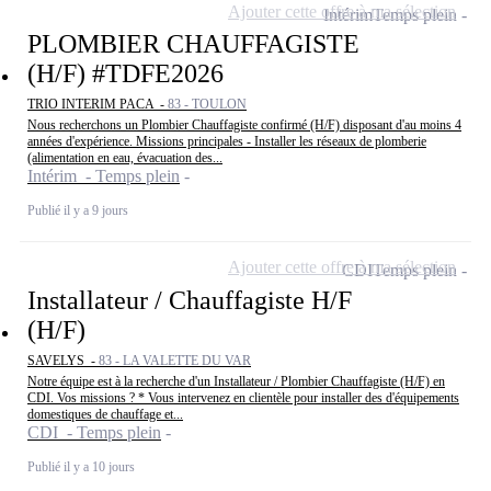
Ajouter cette offre à ma sélection
Intérim
Temps plein
PLOMBIER CHAUFFAGISTE
(H/F) #TDFE2026
TRIO INTERIM PACA -
83 - TOULON
Nous recherchons un Plombier Chauffagiste confirmé (H/F) disposant d'au moins 4
années d'expérience. Missions principales - Installer les réseaux de plomberie
(alimentation en eau, évacuation des...
Intérim - Temps plein
Publié il y a 9 jours
Ajouter cette offre à ma sélection
CDI
Temps plein
Installateur / Chauffagiste H/F
(H/F)
SAVELYS -
83 - LA VALETTE DU VAR
Notre équipe est à la recherche d'un Installateur / Plombier Chauffagiste (H/F) en
CDI. Vos missions ? * Vous intervenez en clientèle pour installer des d'équipements
domestiques de chauffage et...
CDI - Temps plein
Publié il y a 10 jours