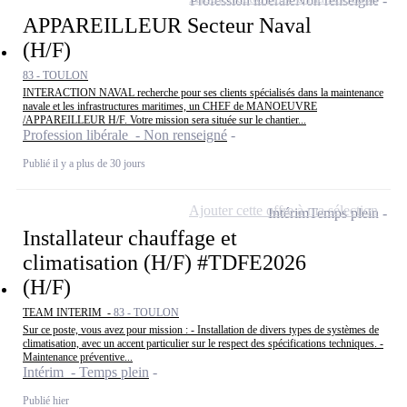
Profession libérale
Non renseigné
APPAREILLEUR Secteur Naval
(H/F)
83 - TOULON
INTERACTION NAVAL recherche pour ses clients spécialisés dans la maintenance
navale et les infrastructures maritimes, un CHEF de MANOEUVRE
/APPAREILLEUR H/F. Votre mission sera située sur le chantier...
Profession libérale - Non renseigné
Publié il y a plus de 30 jours
Ajouter cette offre à ma sélection
Intérim
Temps plein
Installateur chauffage et
climatisation (H/F) #TDFE2026
(H/F)
TEAM INTERIM -
83 - TOULON
Sur ce poste, vous avez pour mission : - Installation de divers types de systèmes de
climatisation, avec un accent particulier sur le respect des spécifications techniques. -
Maintenance préventive...
Intérim - Temps plein
Publié hier