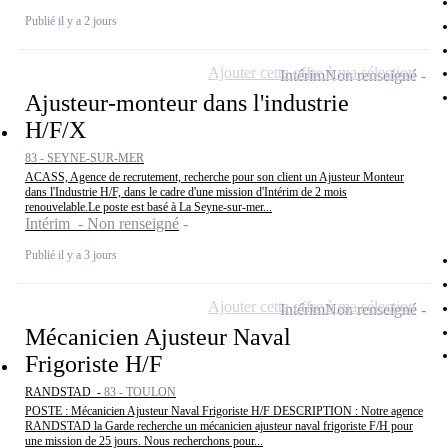
Publié il y a 2 jours
Ajouter cette offre à ma sélection
Intérim
Non renseigné
Ajusteur-monteur dans l'industrie
H/F/X
83 - SEYNE-SUR-MER
ACASS, Agence de recrutement, recherche pour son client un Ajusteur Monteur
dans l'Industrie H/F, dans le cadre d'une mission d'Intérim de 2 mois
renouvelable.Le poste est basé à La Seyne-sur-mer...
Intérim - Non renseigné
Publié il y a 3 jours
Ajouter cette offre à ma sélection
Intérim
Non renseigné
Mécanicien Ajusteur Naval
Frigoriste H/F
RANDSTAD -
83 - TOULON
POSTE : Mécanicien Ajusteur Naval Frigoriste H/F DESCRIPTION : Notre agence
RANDSTAD la Garde recherche un mécanicien ajusteur naval frigoriste F/H pour
une mission de 25 jours. Nous recherchons pour...