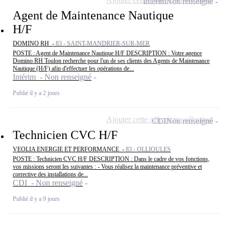
Intérim
Non renseigné
Agent de Maintenance Nautique
H/F
DOMINO RH -
83 - SAINT-MANDRIER-SUR-MER
POSTE : Agent de Maintenance Nautique H/F DESCRIPTION : Votre agence
Domino RH Toulon recherche pour l'un de ses clients des Agents de Maintenance
Nautique (H/F) afin d'effectuer les opérations de...
Intérim - Non renseigné
Publié il y a 2 jours
Ajouter cette offre à ma sélection
CDI
Non renseigné
Technicien CVC H/F
VEOLIA ENERGIE ET PERFORMANCE -
83 - OLLIOULES
POSTE : Technicien CVC H/F DESCRIPTION : Dans le cadre de vos fonctions,
vos missions seront les suivantes : - Vous réalisez la maintenance préventive et
corrective des installations de...
CDI - Non renseigné
Publié il y a 9 jours