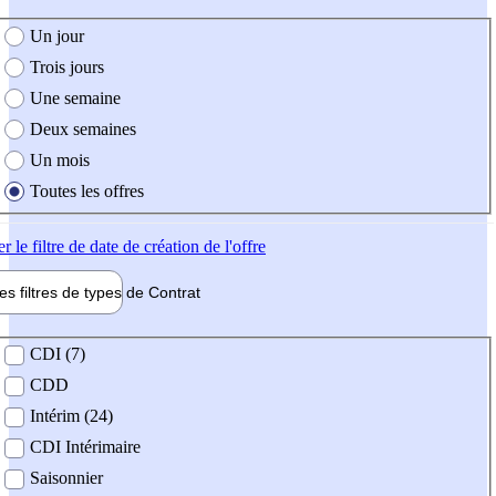
e création de l'offre
Un jour
Trois jours
Une semaine
Deux semaines
Un mois
Toutes les offres
er
le filtre de date de création de l'offre
les filtres de types de
Contrat
de contrat
CDI (7)
CDD
Intérim (24)
CDI Intérimaire
Saisonnier