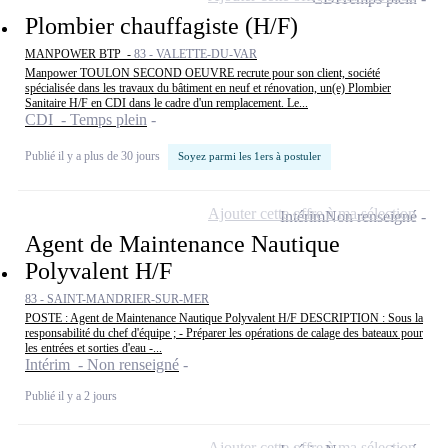
Plombier chauffagiste (H/F)
MANPOWER BTP -
83 - VALETTE-DU-VAR
Manpower TOULON SECOND OEUVRE recrute pour son client, société
spécialisée dans les travaux du bâtiment en neuf et rénovation, un(e) Plombier
Sanitaire H/F en CDI dans le cadre d'un remplacement. Le...
CDI - Temps plein
Publié il y a plus de 30 jours
Soyez parmi les 1ers à postuler
Ajouter cette offre à ma sélection
Intérim
Non renseigné
Agent de Maintenance Nautique
Polyvalent H/F
83 - SAINT-MANDRIER-SUR-MER
POSTE : Agent de Maintenance Nautique Polyvalent H/F DESCRIPTION : Sous la
responsabilité du chef d'équipe ; - Préparer les opérations de calage des bateaux pour
les entrées et sorties d'eau -...
Intérim - Non renseigné
Publié il y a 2 jours
Ajouter cette offre à ma sélection