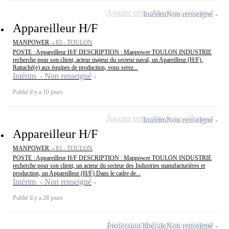
Ajouter cette offre à ma sélection
Intérim
Non renseigné
Appareilleur H/F
MANPOWER -
83 - TOULON
POSTE : Appareilleur H/F DESCRIPTION : Manpower TOULON INDUSTRIE
recherche pour son client, acteur majeur du secteur naval, un Apareilleur (H/F).
Rattaché(e) aux équipes de production, vous serez...
Intérim - Non renseigné
Publié il y a 10 jours
Ajouter cette offre à ma sélection
Intérim
Non renseigné
Appareilleur H/F
MANPOWER -
83 - TOULON
POSTE : Appareilleur H/F DESCRIPTION : Manpower TOULON INDUSTRIE
recherche pour son client, un acteur du secteur des Industries manufacturières et
production, un Appareilleur (H/F) Dans le cadre de...
Intérim - Non renseigné
Publié il y a 28 jours
Ajouter cette offre à ma sélection
Profession libérale
Non renseigné