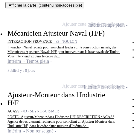
Afficher la carte
(contenu non-accessible)
Ajouter cette offre à ma sélection
Intérim
Temps plein
Mécanicien Ajusteur Naval (H/F)
INTERACTION PROVENCE -
83 - TOULON
Interaction Naval recrute pour son client leader sur la construction navale, des
Mécaniciens Ajusteurs Navals H/F pour intervenir sur la base navale de Toulon.
Vous interviendrez dans le cadre de...
Intérim - Temps plein
Publié il y a 8 jours
Ajouter cette offre à ma sélection
Intérim
Non renseigné
Ajusteur-Monteur dans l'Industrie
H/F
ACASS -
83 - SEYNE-SUR-MER
POSTE : Ajusteur-Monteur dans l'Industrie H/F DESCRIPTION : ACASS,
Agence de recrutement, recherche pour son client un Ajusteur Monteur dans
l'Industrie H/F, dans le cadre d'une mission d'Intérim de...
Intérim - Non renseigné