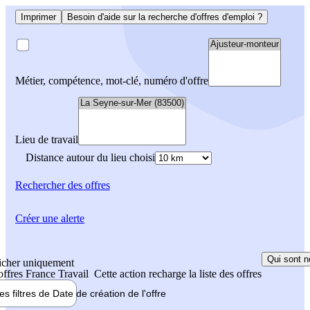
Imprimer
Besoin d'aide sur la recherche d'offres d'emploi ?
Métier, compétence, mot-clé, numéro d'offre
Lieu de travail
Distance autour du lieu choisi
Rechercher
des offres
Créer une alerte
Qui sont n
icher uniquement
 offres France Travail
Cette action recharge la liste des offres
les filtres de
Date de création
de l'offre