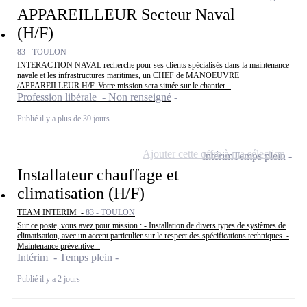
APPAREILLEUR Secteur Naval
(H/F)
83 - TOULON
INTERACTION NAVAL recherche pour ses clients spécialisés dans la maintenance
navale et les infrastructures maritimes, un CHEF de MANOEUVRE
/APPAREILLEUR H/F. Votre mission sera située sur le chantier...
Profession libérale - Non renseigné
Publié il y a plus de 30 jours
Ajouter cette offre à ma sélection
Intérim
Temps plein
Installateur chauffage et
climatisation (H/F)
TEAM INTERIM -
83 - TOULON
Sur ce poste, vous avez pour mission : - Installation de divers types de systèmes de
climatisation, avec un accent particulier sur le respect des spécifications techniques. -
Maintenance préventive...
Intérim - Temps plein
Publié il y a 2 jours