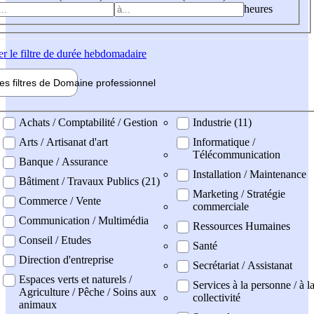
heures
er
le filtre de durée hebdomadaire
les filtres de
Domaine pro
fessionnel
ne professionel
Achats / Comptabilité / Gestion
Industrie (11)
Arts / Artisanat d'art
Informatique /
Télécommunication
Banque / Assurance
Installation / Maintenance
Bâtiment / Travaux Publics (21)
Marketing / Stratégie
Commerce / Vente
commerciale
Communication / Multimédia
Ressources Humaines
Conseil / Etudes
Santé
Direction d'entreprise
Secrétariat / Assistanat
Espaces verts et naturels /
Services à la personne / à l
Agriculture / Pêche / Soins aux
collectivité
animaux