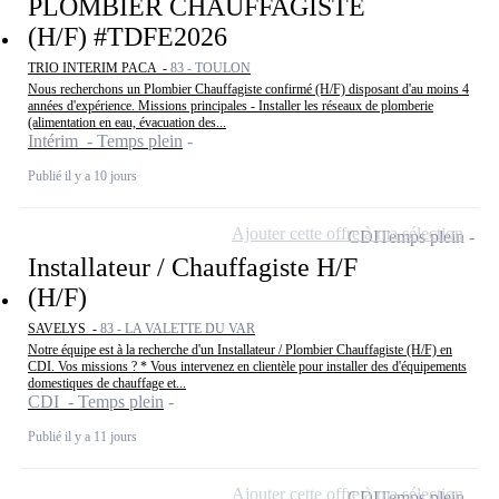
PLOMBIER CHAUFFAGISTE
(H/F) #TDFE2026
TRIO INTERIM PACA -
83 - TOULON
Nous recherchons un Plombier Chauffagiste confirmé (H/F) disposant d'au moins 4
années d'expérience. Missions principales - Installer les réseaux de plomberie
(alimentation en eau, évacuation des...
Intérim - Temps plein
Publié il y a 10 jours
Ajouter cette offre à ma sélection
CDI
Temps plein
Installateur / Chauffagiste H/F
(H/F)
SAVELYS -
83 - LA VALETTE DU VAR
Notre équipe est à la recherche d'un Installateur / Plombier Chauffagiste (H/F) en
CDI. Vos missions ? * Vous intervenez en clientèle pour installer des d'équipements
domestiques de chauffage et...
CDI - Temps plein
Publié il y a 11 jours
Ajouter cette offre à ma sélection
CDI
Temps plein