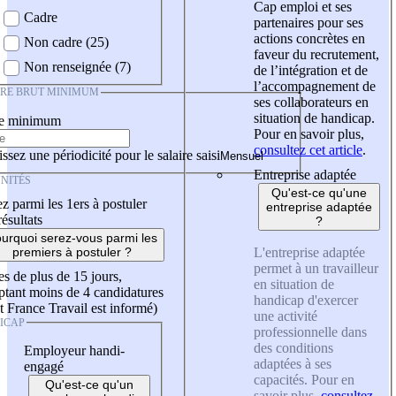
Cap emploi et ses
Cadre
partenaires pour ses
actions concrètes en
Non cadre (25)
faveur du recrutement,
Non renseignée (7)
de l’intégration et de
l’accompagnement de
IRE BRUT MINIMUM
ses collaborateurs en
situation de handicap.
re minimum
Pour en savoir plus,
consultez cet article
.
ssez une périodicité pour le salaire saisi
Entreprise adaptée
NITÉS
Qu'est-ce qu'une
z parmi les 1ers à postuler
entreprise adaptée
résultats
?
urquoi serez-vous parmi les
L'entreprise adaptée
premiers à postuler ?
permet à un travailleur
es de plus de 15 jours,
en situation de
tant moins de 4 candidatures
handicap d'exercer
t France Travail est informé)
une activité
ICAP
professionnelle dans
des conditions
Employeur handi-
adaptées à ses
engagé
capacités. Pour en
Qu'est-ce qu'un
savoir plus,
consultez