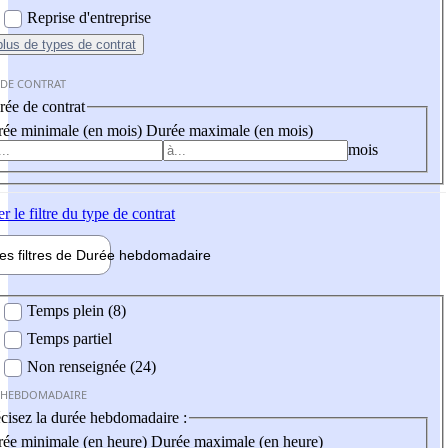
Reprise d'entreprise
plus
de types de contrat
 DE CONTRAT
ée de contrat
ée minimale (en mois)
Durée maximale (en mois)
mois
er
le filtre du type de contrat
les filtres de
Durée hebdo
madaire
 hebdomadaire
Temps plein (8)
Temps partiel
Non renseignée (24)
 HEBDOMADAIRE
cisez la durée hebdomadaire :
ée minimale (en heure)
Durée maximale (en heure)