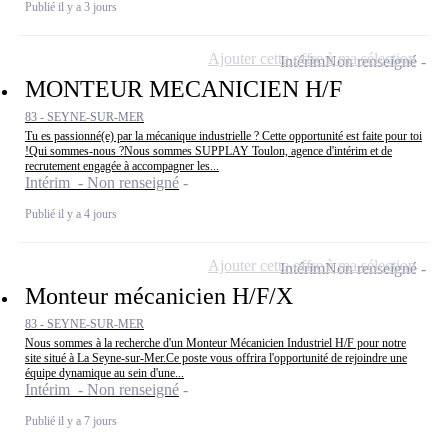
Publié il y a 3 jours
Ajouter cette offre à ma sélection
Intérim
Non renseigné
MONTEUR MECANICIEN H/F
83 - SEYNE-SUR-MER
Tu es passionné(e) par la mécanique industrielle ? Cette opportunité est faite pour toi
!Qui sommes-nous ?Nous sommes SUPPLAY Toulon, agence d'intérim et de
recrutement engagée à accompagner les...
Intérim - Non renseigné
Publié il y a 4 jours
Ajouter cette offre à ma sélection
Intérim
Non renseigné
Monteur mécanicien H/F/X
83 - SEYNE-SUR-MER
Nous sommes à la recherche d'un Monteur Mécanicien Industriel H/F pour notre
site situé à La Seyne-sur-Mer.Ce poste vous offrira l'opportunité de rejoindre une
équipe dynamique au sein d'une...
Intérim - Non renseigné
Publié il y a 7 jours