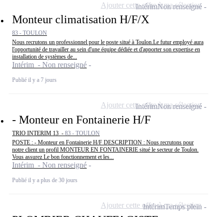
Ajouter cette offre à ma sélection
Intérim
Non renseigné
Monteur climatisation H/F/X
83 - TOULON
Nous recrutons un professionnel pour le poste situé à Toulon.Le futur employé aura
l'opportunité de travailler au sein d'une équipe dédiée et d'apporter son expertise en
installation de systèmes de...
Intérim - Non renseigné
Publié il y a 7 jours
Ajouter cette offre à ma sélection
Intérim
Non renseigné
- Monteur en Fontainerie H/F
TRIO INTERIM 13 -
83 - TOULON
POSTE : - Monteur en Fontainerie H/F DESCRIPTION : Nous recrutons pour
notre client un profil MONTEUR EN FONTAINERIE situé le secteur de Toulon.
Vous assurez Le bon fonctionnement et les...
Intérim - Non renseigné
Publié il y a plus de 30 jours
Ajouter cette offre à ma sélection
Intérim
Temps plein