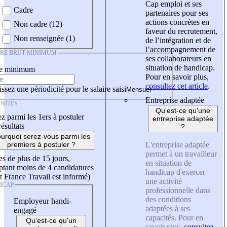
Cap emploi et ses
Cadre
partenaires pour ses
actions concrètes en
Non cadre (12)
faveur du recrutement,
Non renseignée (1)
de l’intégration et de
l’accompagnement de
IRE BRUT MINIMUM
ses collaborateurs en
situation de handicap.
re minimum
Pour en savoir plus,
consultez cet article
.
ssez une périodicité pour le salaire saisi
Entreprise adaptée
NITÉS
Qu'est-ce qu'une
z parmi les 1ers à postuler
entreprise adaptée
résultats
?
urquoi serez-vous parmi les
L'entreprise adaptée
premiers à postuler ?
permet à un travailleur
es de plus de 15 jours,
en situation de
tant moins de 4 candidatures
handicap d'exercer
t France Travail est informé)
une activité
ICAP
professionnelle dans
des conditions
Employeur handi-
adaptées à ses
engagé
capacités. Pour en
Qu'est-ce qu'un
savoir plus,
consultez