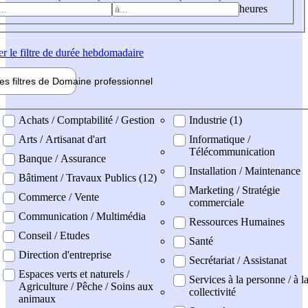
heures
er
le filtre de durée hebdomadaire
les filtres de
Domaine pro
fessionnel
ne professionel
Achats / Comptabilité / Gestion
Industrie (1)
Arts / Artisanat d'art
Informatique /
Télécommunication
Banque / Assurance
Installation / Maintenance
Bâtiment / Travaux Publics (12)
Marketing / Stratégie
Commerce / Vente
commerciale
Communication / Multimédia
Ressources Humaines
Conseil / Etudes
Santé
Direction d'entreprise
Secrétariat / Assistanat
Espaces verts et naturels /
Services à la personne / à l
Agriculture / Pêche / Soins aux
collectivité
animaux