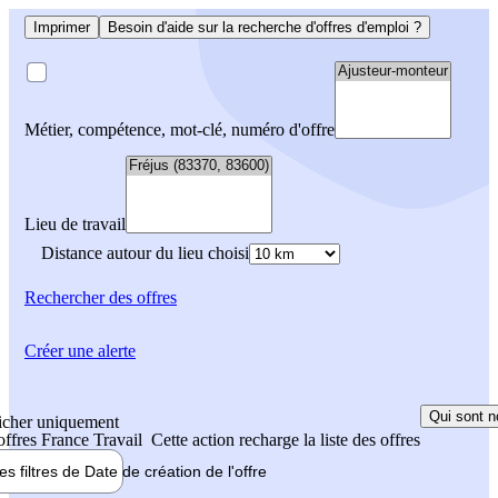
Imprimer
Besoin d'aide sur la recherche d'offres d'emploi ?
Métier, compétence, mot-clé, numéro d'offre
Lieu de travail
Distance autour du lieu choisi
Rechercher
des offres
Créer une alerte
Qui sont n
icher uniquement
 offres France Travail
Cette action recharge la liste des offres
les filtres de
Date de création
de l'offre