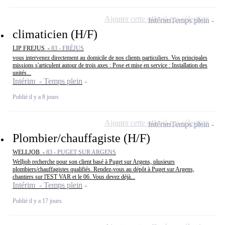
Ajouter cette offre à ma sélection
Intérim
Temps plein
climaticien (H/F)
LIP FREJUS -
83 - FRÉJUS
vous intervenez directement au domicile de nos clients particuliers. Vos principales
missions s'articulent autour de trois axes : Pose et mise en service : Installation des
unités...
Intérim - Temps plein
Publié il y a 8 jours
Ajouter cette offre à ma sélection
Intérim
Temps plein
Plombier/chauffagiste (H/F)
WELLJOB -
83 - PUGET SUR ARGENS
Welljob recherche pour son client basé à Puget sur Argens, plusieurs
plombiers/chauffagistes qualifiés. Rendez-vous au dépôt à Puget sur Argens,
chantiers sur l'EST VAR et le 06. Vous devez déjà...
Intérim - Temps plein
Publié il y a 17 jours