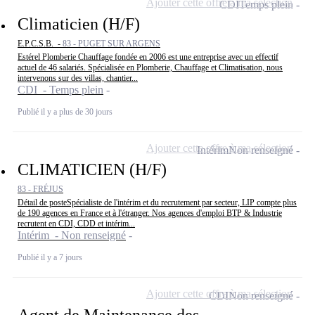
Ajouter cette offre à ma sélection
CDI
Temps plein
Climaticien (H/F)
E.P.C.S.B. -
83 - PUGET SUR ARGENS
Estérel Plomberie Chauffage fondée en 2006 est une entreprise avec un effectif
actuel de 46 salariés. Spécialisée en Plomberie, Chauffage et Climatisation, nous
intervenons sur des villas, chantier...
CDI - Temps plein
Publié il y a plus de 30 jours
Ajouter cette offre à ma sélection
Intérim
Non renseigné
CLIMATICIEN (H/F)
83 - FRÉJUS
Détail de posteSpécialiste de l'intérim et du recrutement par secteur, LIP compte plus
de 190 agences en France et à l'étranger. Nos agences d'emploi BTP & Industrie
recrutent en CDI, CDD et intérim...
Intérim - Non renseigné
Publié il y a 7 jours
Ajouter cette offre à ma sélection
CDI
Non renseigné
Agent de Maintenance des