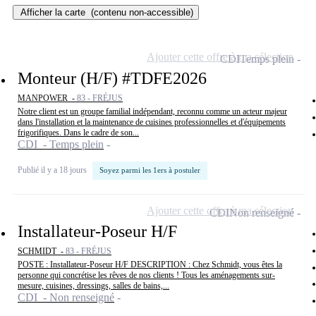
Afficher la carte
(contenu non-accessible)
Ajouter cette offre à ma sélection
CDI
Temps plein
Monteur (H/F) #TDFE2026
MANPOWER -
83 - FRÉJUS
Notre client est un groupe familial indépendant, reconnu comme un acteur majeur
dans l'installation et la maintenance de cuisines professionnelles et d'équipements
frigorifiques. Dans le cadre de son...
CDI - Temps plein
Publié il y a 18 jours
Soyez parmi les 1ers à postuler
Ajouter cette offre à ma sélection
CDI
Non renseigné
Installateur-Poseur H/F
SCHMIDT -
83 - FRÉJUS
POSTE : Installateur-Poseur H/F DESCRIPTION : Chez Schmidt, vous êtes la
personne qui concrétise les rêves de nos clients ! Tous les aménagements sur-
mesure, cuisines, dressings, salles de bains,...
CDI - Non renseigné