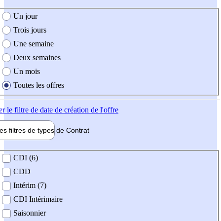
e création de l'offre
Un jour
Trois jours
Une semaine
Deux semaines
Un mois
Toutes les offres
er
le filtre de date de création de l'offre
les filtres de types de
Contrat
de contrat
CDI (6)
CDD
Intérim (7)
CDI Intérimaire
Saisonnier