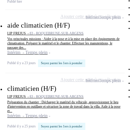
Publié hier
Ajouter cette offre à ma sélection
Intérim
Temps plein
aide climaticien (H/F)
LIP FREJUS -
83 - ROQUEBRUNE-SUR-ARGENS
Vos principales missions : Aider à la pose et à la mise en place des équipements de
climatisation. Préparer le matériel et le chantier. Effectuer les manutentions, le
passage des...
Intérim - Temps plein
Publié il y a 23 jours
Soyez parmi les 1ers à postuler
Ajouter cette offre à ma sélection
Intérim
Temps plein
climaticien (H/F)
LIP FREJUS -
83 - ROQUEBRUNE-SUR-ARGENS
Préparation du chantier : Décharger le matériel du véhicule, approvisionner le lieu
d'intervention en outillage et sécuriser la zone de travail dans la villa. Aide à la pose
et...
Intérim - Temps plein
Publié il y a 25 jours
Soyez parmi les 1ers à postuler