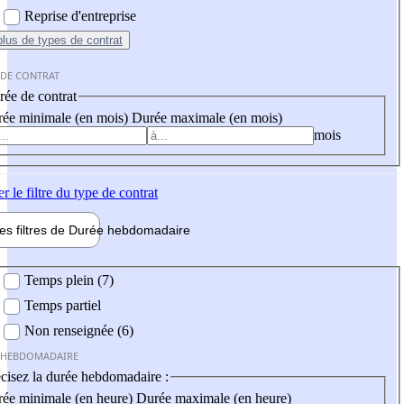
Reprise d'entreprise
plus
de types de contrat
 DE CONTRAT
ée de contrat
ée minimale (en mois)
Durée maximale (en mois)
mois
er
le filtre du type de contrat
les filtres de
Durée hebdo
madaire
 hebdomadaire
Temps plein (7)
Temps partiel
Non renseignée (6)
 HEBDOMADAIRE
cisez la durée hebdomadaire :
ée minimale (en heure)
Durée maximale (en heure)