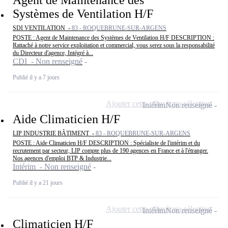
Systèmes de Ventilation H/F
SDI VENTILATION -
83 - ROQUEBRUNE-SUR-ARGENS
POSTE : Agent de Maintenance des Systèmes de Ventilation H/F DESCRIPTION :
Rattaché à notre service exploitation et commercial, vous serez sous la responsabilité
du Directeur d'agence, Intégré à...
CDI - Non renseigné
Publié il y a 7 jours
Ajouter cette offre à ma sélection
Intérim
Non renseigné
Aide Climaticien H/F
LIP INDUSTRIE BÂTIMENT -
83 - ROQUEBRUNE-SUR-ARGENS
POSTE : Aide Climaticien H/F DESCRIPTION : Spécialiste de l'intérim et du
recrutement par secteur, LIP compte plus de 190 agences en France et à l'étranger.
Nos agences d'emploi BTP & Industrie...
Intérim - Non renseigné
Publié il y a 21 jours
Ajouter cette offre à ma sélection
Intérim
Non renseigné
Climaticien H/F