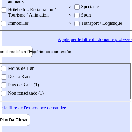
animaux
Spectacle
Hôtellerie - Restauration /
Tourisme / Animation
Sport
Immobilier
Transport / Logistique
Appliquer
le filtre du domaine professi
es filtres liés à l'
Expérience
demandée
ience demandée
Moins de 1 an
De 1 à 3 ans
Plus de 3 ans (1)
Non renseignée (1)
er
le filtre de l'expérience demandée
Plus De
Filtres