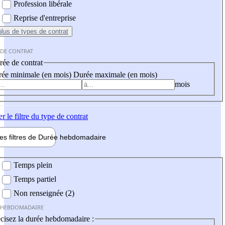
Profession libérale
Reprise d'entreprise
plus
de types de contrat
 DE CONTRAT
ée de contrat
ée minimale (en mois)
Durée maximale (en mois)
mois
er
le filtre du type de contrat
les filtres de
Durée hebdo
madaire
 hebdomadaire
Temps plein
Temps partiel
Non renseignée (2)
 HEBDOMADAIRE
cisez la durée hebdomadaire :