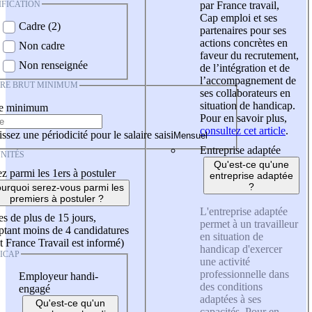
IFICATION
par France travail,
Cap emploi et ses
Cadre (2)
partenaires pour ses
actions concrètes en
Non cadre
faveur du recrutement,
Non renseignée
de l’intégration et de
l’accompagnement de
IRE BRUT MINIMUM
ses collaborateurs en
situation de handicap.
re minimum
Pour en savoir plus,
consultez cet article
.
ssez une périodicité pour le salaire saisi
Entreprise adaptée
NITÉS
Qu'est-ce qu'une
z parmi les 1ers à postuler
entreprise adaptée
?
urquoi serez-vous parmi les
premiers à postuler ?
L'entreprise adaptée
es de plus de 15 jours,
permet à un travailleur
tant moins de 4 candidatures
en situation de
t France Travail est informé)
handicap d'exercer
ICAP
une activité
professionnelle dans
Employeur handi-
des conditions
engagé
adaptées à ses
Qu'est-ce qu'un
capacités. Pour en