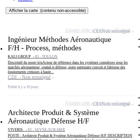
Afficher la carte
(contenu non-accessible)
Ajouter cette offre à ma sélection
CDI
Non renseigné
Ingénieur Méthodes Aéronautique
F/H - Process, méthodes
KALI GROUP -
83 - TOULON
Descriptif du poste:\n\nActeur de référence dans les systèmes complexes pour les
marchés aéronautique, spatial et défense, notre partenaire conçoit et fabrique des
équipements critiques à haute...
CDI - Non renseigné
Publié il y a 10 jours
Ajouter cette offre à ma sélection
CDI
Non renseigné
Architecte Produit & Système
Aéronautique Défense H/F
VIVERIS. -
83 - SEYNE-SUR-MER
POSTE : Architecte Produit & Système Aéronautique Défense H/F DESCRIPTION