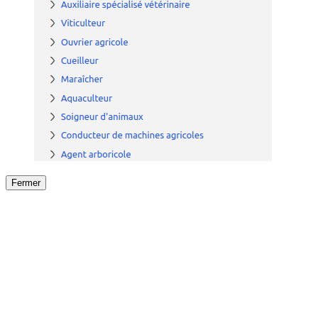
Fermer
Fermer
le détail de l'offre
/
Offre
sur
Offre précéden