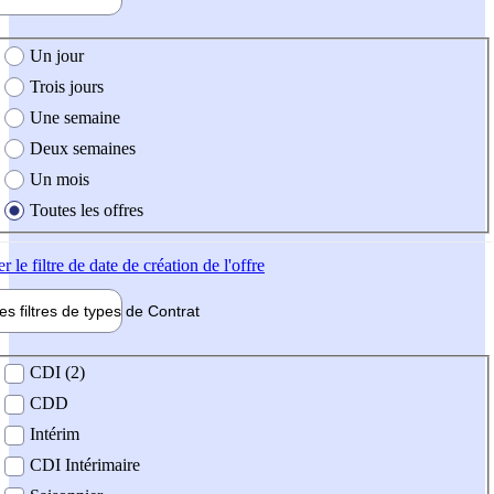
e création de l'offre
Un jour
Trois jours
Une semaine
Deux semaines
Un mois
Toutes les offres
er
le filtre de date de création de l'offre
les filtres de types de
Contrat
de contrat
CDI (2)
CDD
Intérim
CDI Intérimaire