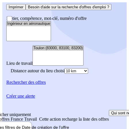
Imprimer
Besoin d'aide sur la recherche d'offres d'emploi ?
Métier, compétence, mot-clé, numéro d'offre
Lieu de travail
Distance autour du lieu choisi
Rechercher
des offres
Créer une alerte
Qui sont n
icher uniquement
 offres France Travail
Cette action recharge la liste des offres
les filtres de
Date de création
de l'offre