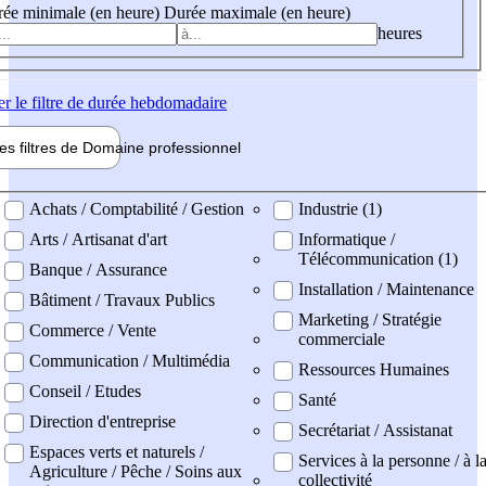
ée minimale (en heure)
Durée maximale (en heure)
heures
er
le filtre de durée hebdomadaire
les filtres de
Domaine pro
fessionnel
ne professionel
Achats / Comptabilité / Gestion
Industrie (1)
Arts / Artisanat d'art
Informatique /
Télécommunication (1)
Banque / Assurance
Installation / Maintenance
Bâtiment / Travaux Publics
Marketing / Stratégie
Commerce / Vente
commerciale
Communication / Multimédia
Ressources Humaines
Conseil / Etudes
Santé
Direction d'entreprise
Secrétariat / Assistanat
Espaces verts et naturels /
Services à la personne / à l
Agriculture / Pêche / Soins aux
collectivité