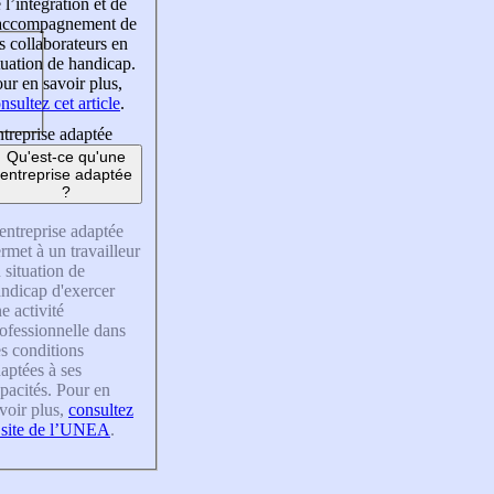
 l’intégration et de
’accompagnement de
s collaborateurs en
tuation de handicap.
ur en savoir plus,
nsultez cet article
.
treprise adaptée
Qu'est-ce qu'une
entreprise adaptée
?
entreprise adaptée
rmet à un travailleur
 situation de
ndicap d'exercer
e activité
ofessionnelle dans
s conditions
aptées à ses
pacités. Pour en
voir plus,
consultez
 site de l’UNEA
.