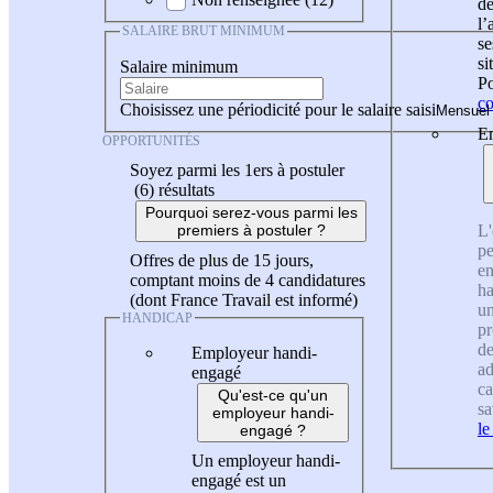
de
l
SALAIRE BRUT MINIMUM
se
si
Salaire minimum
Po
co
Choisissez une périodicité pour le salaire saisi
En
OPPORTUNITÉS
Soyez parmi les 1ers à postuler
(6)
résultats
Pourquoi serez-vous parmi les
L'
premiers à postuler ?
pe
Offres de plus de 15 jours,
en
comptant moins de 4 candidatures
ha
(dont France Travail est informé)
un
HANDICAP
pr
de
Employeur handi-
ad
engagé
ca
Qu'est-ce qu'un
sa
employeur handi-
le
engagé ?
Un employeur handi-
engagé est un