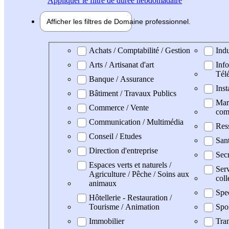
Appliquer
le filtre de durée hebdomadaire
Afficher les filtres de
Domaine pro
fessionnel
Domaine professionel
Achats / Comptabilité / Gestion
Indu
Arts / Artisanat d'art
Info
Tél
Banque / Assurance
Inst
Bâtiment / Travaux Publics
Mark
Commerce / Vente
com
Communication / Multimédia
Res
Conseil / Etudes
San
Direction d'entreprise
Secr
Espaces verts et naturels /
Serv
Agriculture / Pêche / Soins aux
coll
animaux
Spec
Hôtellerie - Restauration /
Tourisme / Animation
Spo
Immobilier
Tran