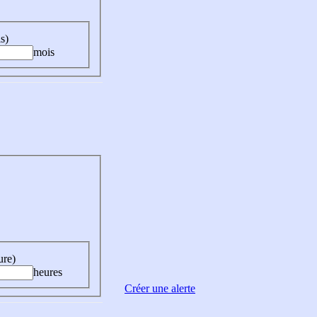
s)
mois
ure)
heures
Créer une alerte