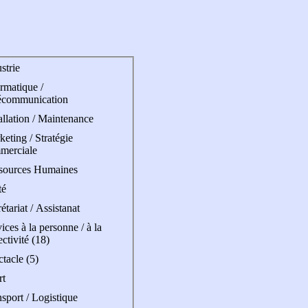
strie
rmatique /
écommunication
allation / Maintenance
eting / Stratégie
merciale
sources Humaines
té
étariat / Assistanat
ices à la personne / à la
ectivité (18)
tacle (5)
rt
sport / Logistique