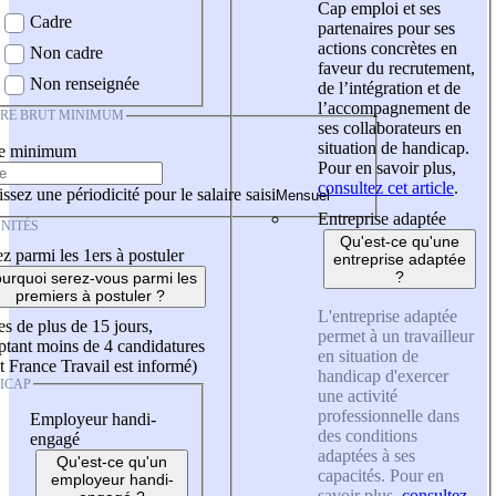
Cap emploi et ses
Cadre
partenaires pour ses
actions concrètes en
Non cadre
faveur du recrutement,
Non renseignée
de l’intégration et de
l’accompagnement de
IRE BRUT MINIMUM
ses collaborateurs en
situation de handicap.
re minimum
Pour en savoir plus,
consultez cet article
.
ssez une périodicité pour le salaire saisi
Entreprise adaptée
NITÉS
Qu'est-ce qu'une
z parmi les 1ers à postuler
entreprise adaptée
?
urquoi serez-vous parmi les
premiers à postuler ?
L'entreprise adaptée
es de plus de 15 jours,
permet à un travailleur
tant moins de 4 candidatures
en situation de
t France Travail est informé)
handicap d'exercer
ICAP
une activité
professionnelle dans
Employeur handi-
des conditions
engagé
adaptées à ses
Qu'est-ce qu'un
capacités. Pour en
employeur handi-
savoir plus,
consultez