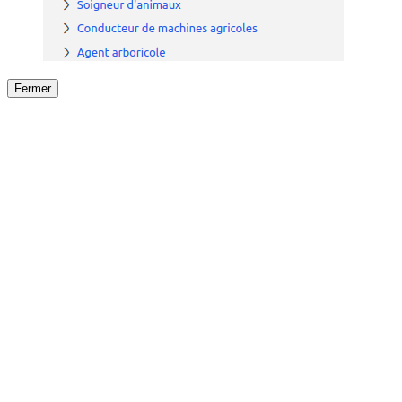
Fermer
Fermer
le détail de l'offre
/
Offre
sur
Offre précéden