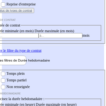
Reprise d'entreprise
plus
de types de contrat
 DE CONTRAT
ée de contrat
ée minimale (en mois)
Durée maximale (en mois)
mois
er
le filtre du type de contrat
les filtres de
Durée hebdo
madaire
 hebdomadaire
Temps plein
Temps partiel
Non renseignée
 HEBDOMADAIRE
cisez la durée hebdomadaire :
ée minimale (en heure)
Durée maximale (en heure)