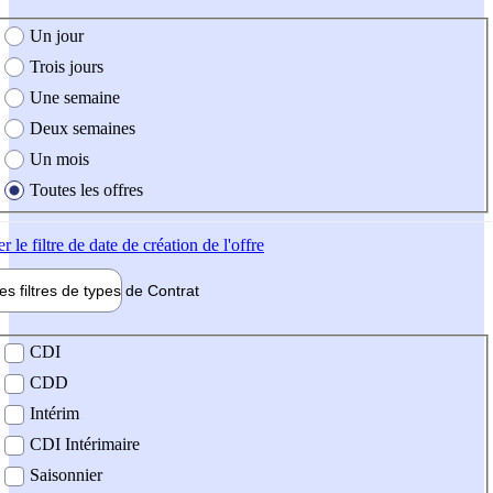
e création de l'offre
Un jour
Trois jours
Une semaine
Deux semaines
Un mois
Toutes les offres
er
le filtre de date de création de l'offre
les filtres de types de
Contrat
de contrat
CDI
CDD
Intérim
CDI Intérimaire
Saisonnier