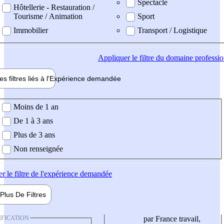
Spectacle
Hôtellerie - Restauration /
Tourisme / Animation
Sport
Immobilier
Transport / Logistique
Appliquer
le filtre du domaine professi
es filtres liés à l'
Expérience
demandée
ience demandée
Moins de 1 an
De 1 à 3 ans
Plus de 3 ans
Non renseignée
er
le filtre de l'expérience demandée
Plus De
Filtres
IFICATION
par France travail,