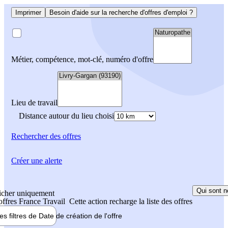
Imprimer
Besoin d'aide sur la recherche d'offres d'emploi ?
Métier, compétence, mot-clé, numéro d'offre
Lieu de travail
Distance autour du lieu choisi
Rechercher
des offres
Créer une alerte
Qui sont n
icher uniquement
 offres France Travail
Cette action recharge la liste des offres
les filtres de
Date de création
de l'offre