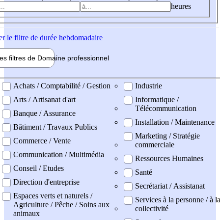
heures
er
le filtre de durée hebdomadaire
les filtres de
Domaine pro
fessionnel
ne professionel
Achats / Comptabilité / Gestion
Industrie
Arts / Artisanat d'art
Informatique /
Télécommunication
Banque / Assurance
Installation / Maintenance
Bâtiment / Travaux Publics
Marketing / Stratégie
Commerce / Vente
commerciale
Communication / Multimédia
Ressources Humaines
Conseil / Etudes
Santé
Direction d'entreprise
Secrétariat / Assistanat
Espaces verts et naturels /
Services à la personne / à l
Agriculture / Pêche / Soins aux
collectivité
animaux