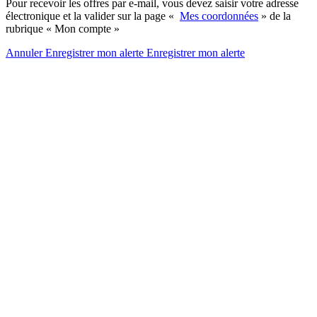
Pour recevoir les offres par e-mail, vous devez saisir votre adresse
électronique et la valider sur la page «
Mes coordonnées
» de la
rubrique « Mon compte »
Annuler
Enregistrer mon alerte
Enregistrer
mon alerte