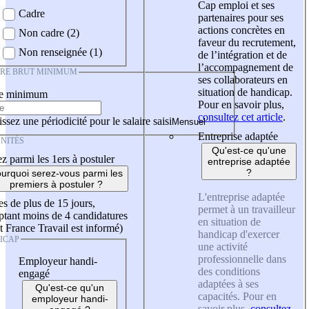
Cap emploi et ses
Cadre
partenaires pour ses
actions concrètes en
Non cadre (2)
faveur du recrutement,
Non renseignée (1)
de l’intégration et de
l’accompagnement de
IRE BRUT MINIMUM
ses collaborateurs en
situation de handicap.
re minimum
Pour en savoir plus,
consultez cet article
.
ssez une périodicité pour le salaire saisi
Entreprise adaptée
NITÉS
Qu'est-ce qu'une
z parmi les 1ers à postuler
entreprise adaptée
?
urquoi serez-vous parmi les
premiers à postuler ?
L'entreprise adaptée
es de plus de 15 jours,
permet à un travailleur
tant moins de 4 candidatures
en situation de
t France Travail est informé)
handicap d'exercer
ICAP
une activité
professionnelle dans
Employeur handi-
des conditions
engagé
adaptées à ses
Qu'est-ce qu'un
capacités. Pour en
employeur handi-
savoir plus,
consultez