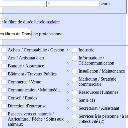
heures
er
le filtre de durée hebdomadaire
les filtres de
Domaine pro
fessionnel
ne professionel
Achats / Comptabilité / Gestion
Industrie
Arts / Artisanat d'art
Informatique /
Télécommunication
Banque / Assurance
Installation / Maintenance
Bâtiment / Travaux Publics
Marketing / Stratégie
Commerce / Vente
commerciale
Communication / Multimédia
Ressources Humaines
Conseil / Etudes
Santé (1)
Direction d'entreprise
Secrétariat / Assistanat
Espaces verts et naturels /
Services à la personne / à l
Agriculture / Pêche / Soins aux
collectivité (2)
animaux