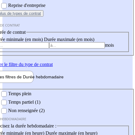
Reprise d'entreprise
plus
de types de contrat
 DE CONTRAT
ée de contrat
ée minimale (en mois)
Durée maximale (en mois)
mois
er
le filtre du type de contrat
les filtres de
Durée hebdo
madaire
 hebdomadaire
Temps plein
Temps partiel (1)
Non renseignée (2)
 HEBDOMADAIRE
cisez la durée hebdomadaire :
ée minimale (en heure)
Durée maximale (en heure)