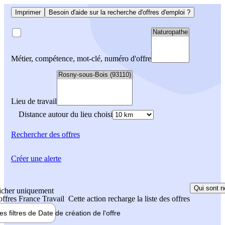
Imprimer
Besoin d'aide sur la recherche d'offres d'emploi ?
Métier, compétence, mot-clé, numéro d'offre
Lieu de travail
Distance autour du lieu choisi
Rechercher
des offres
Créer une alerte
Qui sont n
icher uniquement
 offres France Travail
Cette action recharge la liste des offres
les filtres de
Date de création
de l'offre