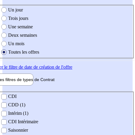
e création de l'offre
Un jour
Trois jours
Une semaine
Deux semaines
Un mois
Toutes les offres
er
le filtre de date de création de l'offre
les filtres de types de
Contrat
de contrat
CDI
CDD (1)
Intérim (1)
CDI Intérimaire
Saisonnier