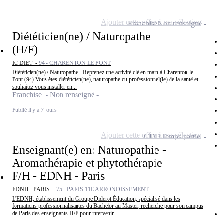
Ajouter cette offre à ma sélection
Franchise
Non renseigné
Diététicien(ne) / Naturopathe
(H/F)
IC DIET -
94 - CHARENTON LE PONT
Diététicien(ne) / Naturopathe - Reprenez une activité clé en main à Charenton-le-
Pont (94) Vous êtes diététicien(ne), naturopathe ou professionnel(le) de la santé et
souhaitez vous installer en...
Franchise - Non renseigné
Publié il y a 7 jours
Ajouter cette offre à ma sélection
CDD
Temps partiel
Enseignant(e) en: Naturopathie -
Aromathérapie et phytothérapie
F/H - EDNH - Paris
EDNH - PARIS -
75 - PARIS 11E ARRONDISSEMENT
L'EDNH, établissement du Groupe Diderot Éducation, spécialisé dans les
formations professionnalisantes du Bachelor au Master, recherche pour son campus
de Paris des enseignants H/F pour intervenir...