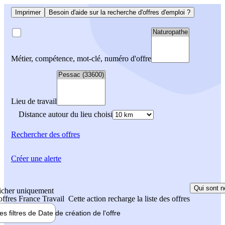
Imprimer
Besoin d'aide sur la recherche d'offres d'emploi ?
Métier, compétence, mot-clé, numéro d'offre
Lieu de travail
Distance autour du lieu choisi
Rechercher
des offres
Créer une alerte
Qui sont n
icher uniquement
 offres France Travail
Cette action recharge la liste des offres
les filtres de
Date de création
de l'offre