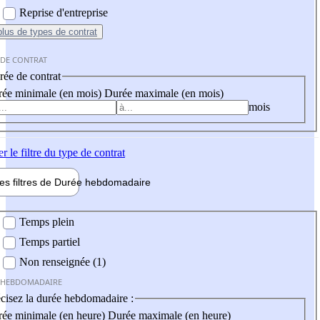
Reprise d'entreprise
plus
de types de contrat
 DE CONTRAT
ée de contrat
ée minimale (en mois)
Durée maximale (en mois)
mois
er
le filtre du type de contrat
les filtres de
Durée hebdo
madaire
 hebdomadaire
Temps plein
Temps partiel
Non renseignée (1)
 HEBDOMADAIRE
cisez la durée hebdomadaire :
ée minimale (en heure)
Durée maximale (en heure)