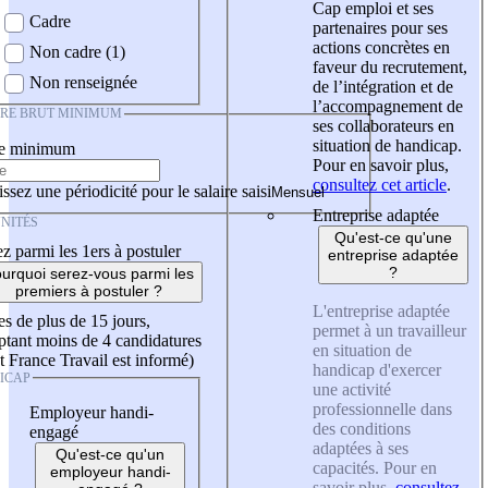
Cap emploi et ses
Cadre
partenaires pour ses
actions concrètes en
Non cadre (1)
faveur du recrutement,
Non renseignée
de l’intégration et de
l’accompagnement de
IRE BRUT MINIMUM
ses collaborateurs en
situation de handicap.
re minimum
Pour en savoir plus,
consultez cet article
.
ssez une périodicité pour le salaire saisi
Entreprise adaptée
NITÉS
Qu'est-ce qu'une
z parmi les 1ers à postuler
entreprise adaptée
?
urquoi serez-vous parmi les
premiers à postuler ?
L'entreprise adaptée
es de plus de 15 jours,
permet à un travailleur
tant moins de 4 candidatures
en situation de
t France Travail est informé)
handicap d'exercer
ICAP
une activité
professionnelle dans
Employeur handi-
des conditions
engagé
adaptées à ses
Qu'est-ce qu'un
capacités. Pour en
employeur handi-
savoir plus,
consultez