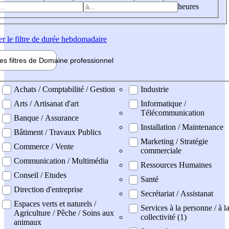
heures
er
le filtre de durée hebdomadaire
les filtres de
Domaine pro
fessionnel
ne professionel
Achats / Comptabilité / Gestion
Industrie
Arts / Artisanat d'art
Informatique /
Télécommunication
Banque / Assurance
Installation / Maintenance
Bâtiment / Travaux Publics
Marketing / Stratégie
Commerce / Vente
commerciale
Communication / Multimédia
Ressources Humaines
Conseil / Etudes
Santé
Direction d'entreprise
Secrétariat / Assistanat
Espaces verts et naturels /
Services à la personne / à l
Agriculture / Pêche / Soins aux
collectivité (1)
animaux