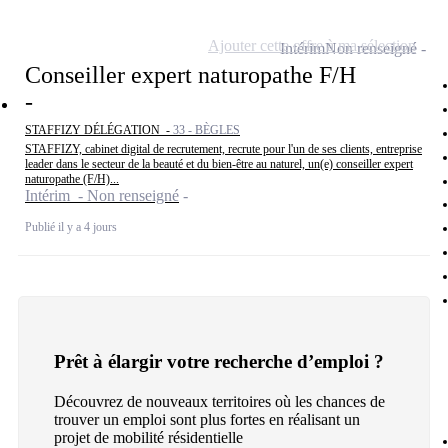
Ajouter cette offre à ma sélection
Intérim
Non renseigné
Conseiller expert naturopathe F/H
-
STAFFIZY DÉLÉGATION -
33 - BÈGLES
STAFFIZY, cabinet digital de recrutement, recrute pour l'un de ses clients, entreprise
leader dans le secteur de la beauté et du bien-être au naturel, un(e) conseiller expert
naturopathe (F/H)...
Intérim - Non renseigné
Publié il y a 4 jours
Prêt à élargir votre recherche d’emploi ?
Découvrez de nouveaux territoires où les chances de
trouver un emploi sont plus fortes en réalisant un
projet de mobilité résidentielle