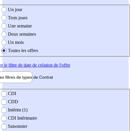
e création de l'offre
Un jour
Trois jours
Une semaine
Deux semaines
Un mois
Toutes les offres
er
le filtre de date de création de l'offre
les filtres de types de
Contrat
de contrat
CDI
CDD
Intérim (1)
CDI Intérimaire
Saisonnier