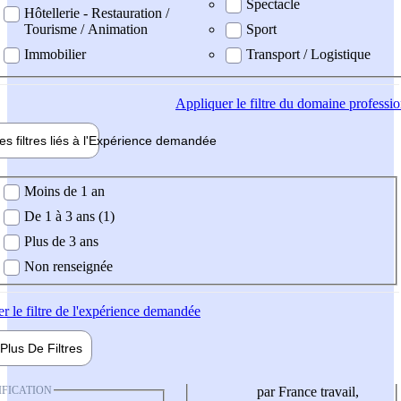
Spectacle
Hôtellerie - Restauration /
Tourisme / Animation
Sport
Immobilier
Transport / Logistique
Appliquer
le filtre du domaine professi
es filtres liés à l'
Expérience
demandée
ience demandée
Moins de 1 an
De 1 à 3 ans (1)
Plus de 3 ans
Non renseignée
er
le filtre de l'expérience demandée
Plus De
Filtres
IFICATION
par France travail,