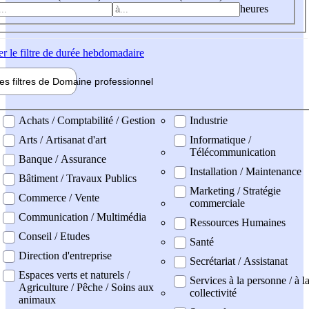
heures
er
le filtre de durée hebdomadaire
les filtres de
Domaine pro
fessionnel
ne professionel
Achats / Comptabilité / Gestion
Industrie
Arts / Artisanat d'art
Informatique /
Télécommunication
Banque / Assurance
Installation / Maintenance
Bâtiment / Travaux Publics
Marketing / Stratégie
Commerce / Vente
commerciale
Communication / Multimédia
Ressources Humaines
Conseil / Etudes
Santé
Direction d'entreprise
Secrétariat / Assistanat
Espaces verts et naturels /
Services à la personne / à l
Agriculture / Pêche / Soins aux
collectivité
animaux