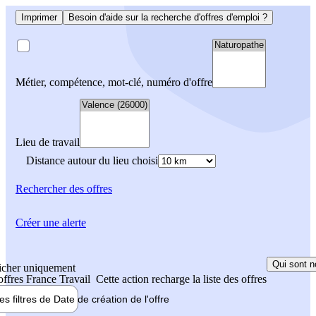
Imprimer
Besoin d'aide sur la recherche d'offres d'emploi ?
Métier, compétence, mot-clé, numéro d'offre
Lieu de travail
Distance autour du lieu choisi
Rechercher
des offres
Créer une alerte
Qui sont n
icher uniquement
 offres France Travail
Cette action recharge la liste des offres
les filtres de
Date de création
de l'offre