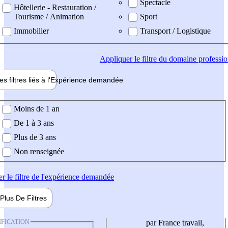
Spectacle
Hôtellerie - Restauration /
Tourisme / Animation
Sport
Immobilier
Transport / Logistique
Appliquer
le filtre du domaine professi
es filtres liés à l'
Expérience
demandée
ience demandée
Moins de 1 an
De 1 à 3 ans
Plus de 3 ans
Non renseignée
er
le filtre de l'expérience demandée
Plus De
Filtres
IFICATION
par France travail,