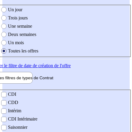
e création de l'offre
Un jour
Trois jours
Une semaine
Deux semaines
Un mois
Toutes les offres
er
le filtre de date de création de l'offre
les filtres de types de
Contrat
de contrat
CDI
CDD
Intérim
CDI Intérimaire
Saisonnier