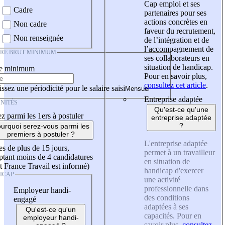
Cap emploi et ses
Cadre
partenaires pour ses
actions concrètes en
Non cadre
faveur du recrutement,
Non renseignée
de l’intégration et de
l’accompagnement de
IRE BRUT MINIMUM
ses collaborateurs en
situation de handicap.
re minimum
Pour en savoir plus,
consultez cet article
.
ssez une périodicité pour le salaire saisi
Entreprise adaptée
NITÉS
Qu'est-ce qu'une
z parmi les 1ers à postuler
entreprise adaptée
?
urquoi serez-vous parmi les
premiers à postuler ?
L'entreprise adaptée
es de plus de 15 jours,
permet à un travailleur
tant moins de 4 candidatures
en situation de
t France Travail est informé)
handicap d'exercer
ICAP
une activité
professionnelle dans
Employeur handi-
des conditions
engagé
adaptées à ses
Qu'est-ce qu'un
capacités. Pour en
employeur handi-
savoir plus,
consultez