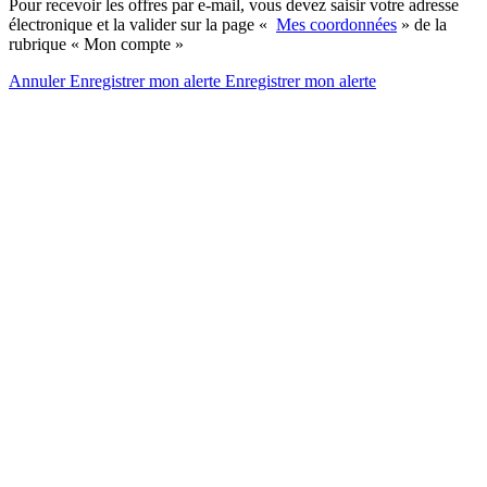
Pour recevoir les offres par e-mail, vous devez saisir votre adresse
électronique et la valider sur la page «
Mes coordonnées
» de la
rubrique « Mon compte »
Annuler
Enregistrer mon alerte
Enregistrer
mon alerte