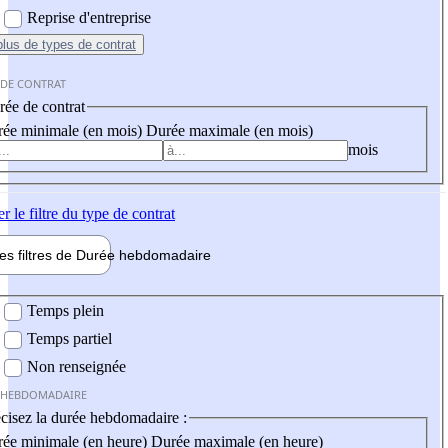
Reprise d'entreprise
plus
de types de contrat
 DE CONTRAT
ée de contrat
ée minimale (en mois)
Durée maximale (en mois)
mois
er
le filtre du type de contrat
les filtres de
Durée hebdo
madaire
 hebdomadaire
Temps plein
Temps partiel
Non renseignée
 HEBDOMADAIRE
cisez la durée hebdomadaire :
ée minimale (en heure)
Durée maximale (en heure)