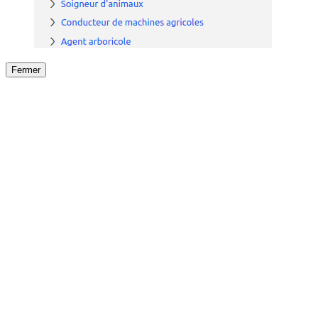
Fermer
Fermer
le détail de l'offre
/
Offre
sur
Offre précéden