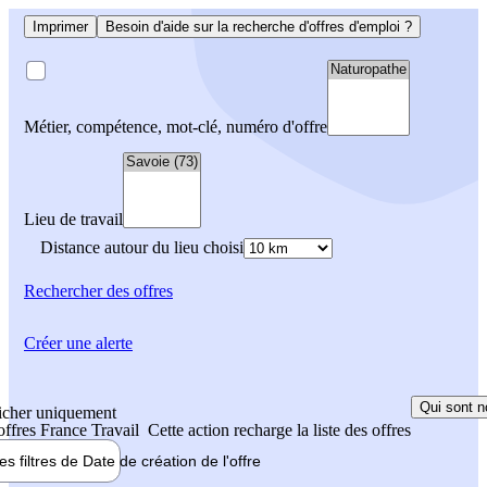
Imprimer
Besoin d'aide sur la recherche d'offres d'emploi ?
Métier, compétence, mot-clé, numéro d'offre
Lieu de travail
Distance autour du lieu choisi
Rechercher
des offres
Créer une alerte
Qui sont n
icher uniquement
 offres France Travail
Cette action recharge la liste des offres
les filtres de
Date de création
de l'offre