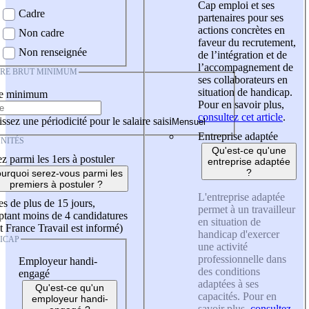
Cap emploi et ses
Cadre
partenaires pour ses
actions concrètes en
Non cadre
faveur du recrutement,
Non renseignée
de l’intégration et de
l’accompagnement de
IRE BRUT MINIMUM
ses collaborateurs en
situation de handicap.
re minimum
Pour en savoir plus,
consultez cet article
.
ssez une périodicité pour le salaire saisi
Entreprise adaptée
NITÉS
Qu'est-ce qu'une
z parmi les 1ers à postuler
entreprise adaptée
?
urquoi serez-vous parmi les
premiers à postuler ?
L'entreprise adaptée
es de plus de 15 jours,
permet à un travailleur
tant moins de 4 candidatures
en situation de
t France Travail est informé)
handicap d'exercer
ICAP
une activité
professionnelle dans
Employeur handi-
des conditions
engagé
adaptées à ses
Qu'est-ce qu'un
capacités. Pour en
employeur handi-
savoir plus,
consultez