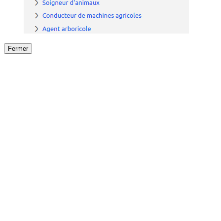
Fermer
Fermer
le détail de l'offre
/
Offre
sur
Offre précéden