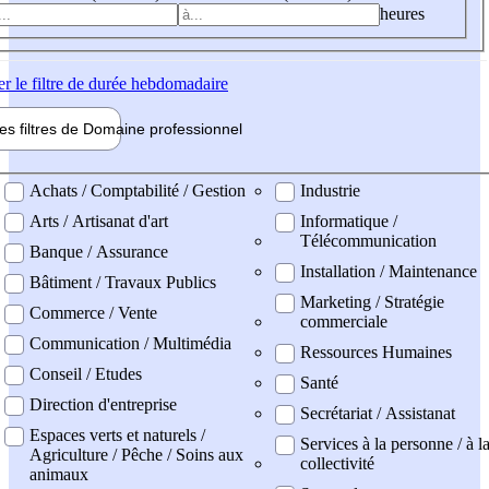
heures
er
le filtre de durée hebdomadaire
les filtres de
Domaine pro
fessionnel
ne professionel
Achats / Comptabilité / Gestion
Industrie
Arts / Artisanat d'art
Informatique /
Télécommunication
Banque / Assurance
Installation / Maintenance
Bâtiment / Travaux Publics
Marketing / Stratégie
Commerce / Vente
commerciale
Communication / Multimédia
Ressources Humaines
Conseil / Etudes
Santé
Direction d'entreprise
Secrétariat / Assistanat
Espaces verts et naturels /
Services à la personne / à l
Agriculture / Pêche / Soins aux
collectivité
animaux