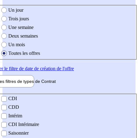
e création de l'offre
Un jour
Trois jours
Une semaine
Deux semaines
Un mois
Toutes les offres
er
le filtre de date de création de l'offre
les filtres de types de
Contrat
de contrat
CDI
CDD
Intérim
CDI Intérimaire
Saisonnier