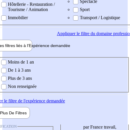
Spectacle
Hôtellerie - Restauration /
Tourisme / Animation
Sport
Immobilier
Transport / Logistique
Appliquer
le filtre du domaine professi
es filtres liés à l'
Expérience
demandée
ience demandée
Moins de 1 an
De 1 à 3 ans
Plus de 3 ans
Non renseignée
er
le filtre de l'expérience demandée
Plus De
Filtres
IFICATION
par France travail,