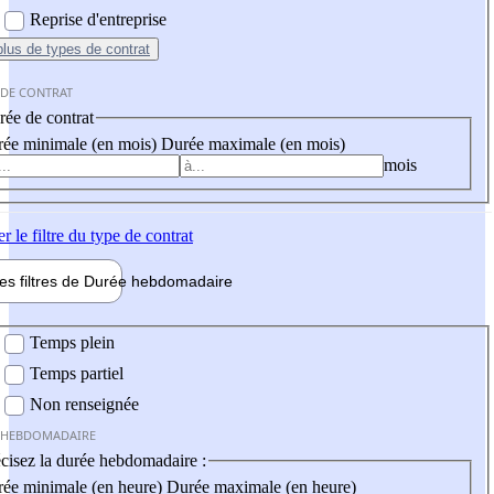
Reprise d'entreprise
plus
de types de contrat
 DE CONTRAT
ée de contrat
ée minimale (en mois)
Durée maximale (en mois)
mois
er
le filtre du type de contrat
les filtres de
Durée hebdo
madaire
 hebdomadaire
Temps plein
Temps partiel
Non renseignée
 HEBDOMADAIRE
cisez la durée hebdomadaire :
ée minimale (en heure)
Durée maximale (en heure)