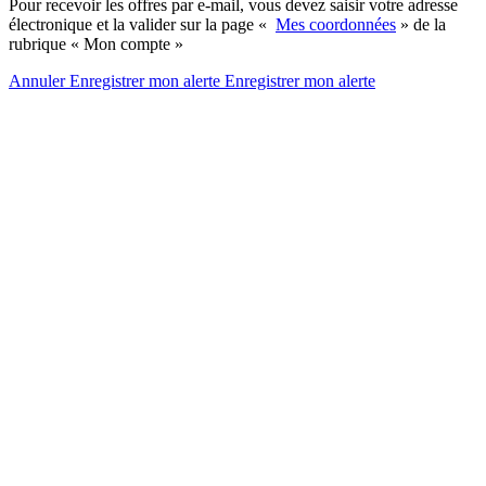
Pour recevoir les offres par e-mail, vous devez saisir votre adresse
électronique et la valider sur la page «
Mes coordonnées
» de la
rubrique « Mon compte »
Annuler
Enregistrer mon alerte
Enregistrer
mon alerte