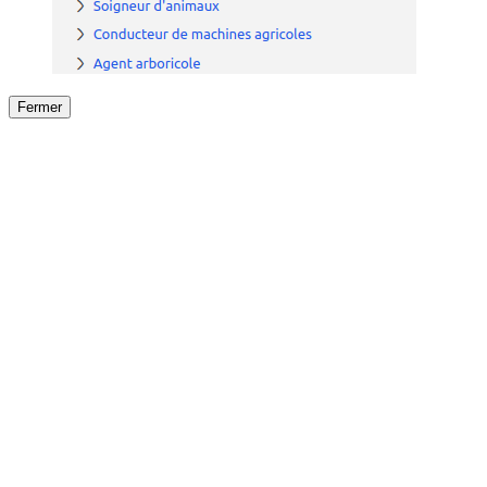
Fermer
Fermer
le détail de l'offre
/
Offre
sur
Offre précéden