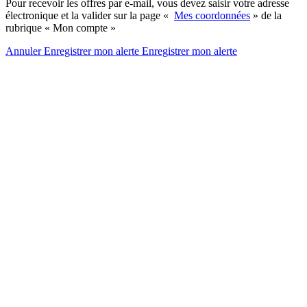
Pour recevoir les offres par e-mail, vous devez saisir votre adresse
électronique et la valider sur la page «
Mes coordonnées
» de la
rubrique « Mon compte »
Annuler
Enregistrer mon alerte
Enregistrer
mon alerte