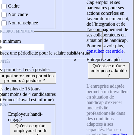
Cap emploi et ses
Cadre
partenaires pour ses
actions concrètes en
Non cadre
faveur du recrutement,
Non renseignée
de l’intégration et de
l’accompagnement de
IRE BRUT MINIMUM
ses collaborateurs en
situation de handicap.
re minimum
Pour en savoir plus,
consultez cet article
.
ssez une périodicité pour le salaire saisi
Entreprise adaptée
NITÉS
Qu'est-ce qu'une
z parmi les 1ers à postuler
entreprise adaptée
?
urquoi serez-vous parmi les
premiers à postuler ?
L'entreprise adaptée
es de plus de 15 jours,
permet à un travailleur
tant moins de 4 candidatures
en situation de
t France Travail est informé)
handicap d'exercer
ICAP
une activité
professionnelle dans
Employeur handi-
des conditions
engagé
adaptées à ses
Qu'est-ce qu'un
capacités. Pour en
employeur handi-
savoir plus,
consultez