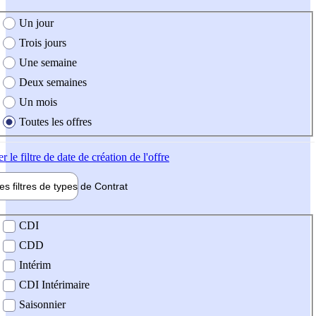
e création de l'offre
Un jour
Trois jours
Une semaine
Deux semaines
Un mois
Toutes les offres
er
le filtre de date de création de l'offre
les filtres de types de
Contrat
de contrat
CDI
CDD
Intérim
CDI Intérimaire
Saisonnier