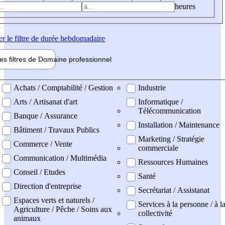
heures
er
le filtre de durée hebdomadaire
les filtres de
Domaine pro
fessionnel
ne professionel
Achats / Comptabilité / Gestion
Industrie
Arts / Artisanat d'art
Informatique /
Télécommunication
Banque / Assurance
Installation / Maintenance
Bâtiment / Travaux Publics
Marketing / Stratégie
Commerce / Vente
commerciale
Communication / Multimédia
Ressources Humaines
Conseil / Etudes
Santé
Direction d'entreprise
Secrétariat / Assistanat
Espaces verts et naturels /
Services à la personne / à l
Agriculture / Pêche / Soins aux
collectivité
animaux