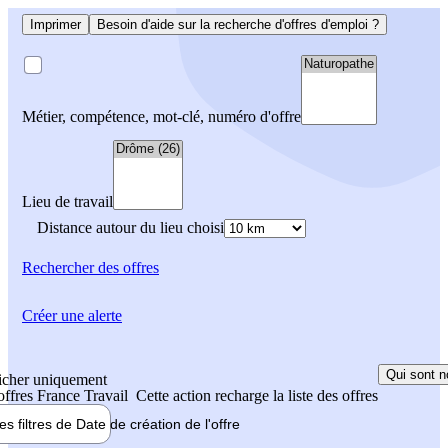
Imprimer
Besoin d'aide sur la recherche d'offres d'emploi ?
Métier, compétence, mot-clé, numéro d'offre
Lieu de travail
Distance autour du lieu choisi
Rechercher
des offres
Créer une alerte
Qui sont n
icher uniquement
 offres France Travail
Cette action recharge la liste des offres
les filtres de
Date de création
de l'offre