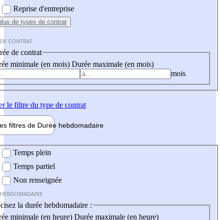
Reprise d'entreprise
plus
de types de contrat
 DE CONTRAT
ée de contrat
ée minimale (en mois)
Durée maximale (en mois)
mois
er
le filtre du type de contrat
les filtres de
Durée hebdo
madaire
 hebdomadaire
Temps plein
Temps partiel
Non renseignée
 HEBDOMADAIRE
cisez la durée hebdomadaire :
ée minimale (en heure)
Durée maximale (en heure)