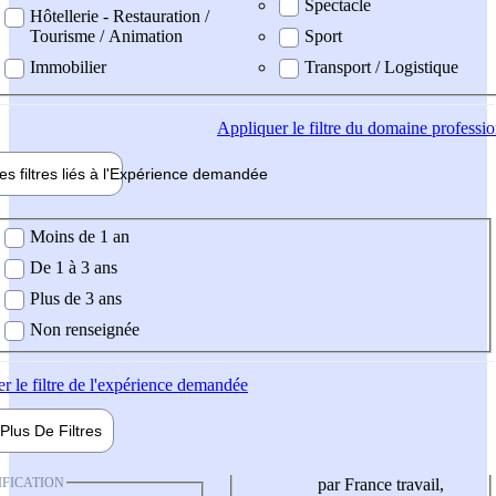
Spectacle
Hôtellerie - Restauration /
Tourisme / Animation
Sport
Immobilier
Transport / Logistique
Appliquer
le filtre du domaine professi
es filtres liés à l'
Expérience
demandée
ience demandée
Moins de 1 an
De 1 à 3 ans
Plus de 3 ans
Non renseignée
er
le filtre de l'expérience demandée
Plus De
Filtres
IFICATION
par France travail,