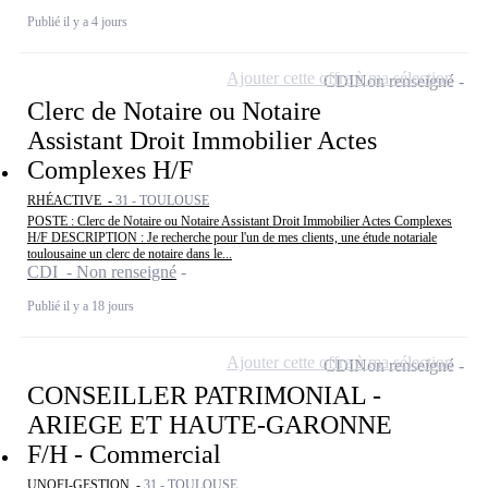
Publié il y a 4 jours
Ajouter cette offre à ma sélection
CDI
Non renseigné
Clerc de Notaire ou Notaire
Assistant Droit Immobilier Actes
Complexes H/F
RHÉACTIVE -
31 - TOULOUSE
POSTE : Clerc de Notaire ou Notaire Assistant Droit Immobilier Actes Complexes
H/F DESCRIPTION : Je recherche pour l'un de mes clients, une étude notariale
toulousaine un clerc de notaire dans le...
CDI - Non renseigné
Publié il y a 18 jours
Ajouter cette offre à ma sélection
CDI
Non renseigné
CONSEILLER PATRIMONIAL -
ARIEGE ET HAUTE-GARONNE
F/H - Commercial
UNOFI-GESTION -
31 - TOULOUSE