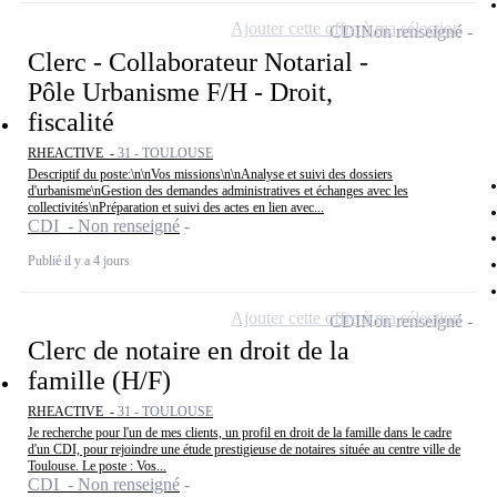
Ajouter cette offre à ma sélection
CDI
Non renseigné
Clerc - Collaborateur Notarial -
Pôle Urbanisme F/H - Droit,
fiscalité
RHEACTIVE -
31 - TOULOUSE
Descriptif du poste:\n\nVos missions\n\nAnalyse et suivi des dossiers
d'urbanisme\nGestion des demandes administratives et échanges avec les
collectivités\nPréparation et suivi des actes en lien avec...
CDI - Non renseigné
Publié il y a 4 jours
Ajouter cette offre à ma sélection
CDI
Non renseigné
Clerc de notaire en droit de la
famille (H/F)
RHEACTIVE -
31 - TOULOUSE
Je recherche pour l'un de mes clients, un profil en droit de la famille dans le cadre
d'un CDI, pour rejoindre une étude prestigieuse de notaires située au centre ville de
Toulouse. Le poste : Vos...
CDI - Non renseigné