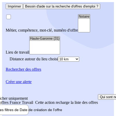
Imprimer
Besoin d'aide sur la recherche d'offres d'emploi ?
Métier, compétence, mot-clé, numéro d'offre
Lieu de travail
Distance autour du lieu choisi
Rechercher
des offres
Créer une alerte
Qui sont n
icher uniquement
 offres France Travail
Cette action recharge la liste des offres
les filtres de
Date de création
de l'offre