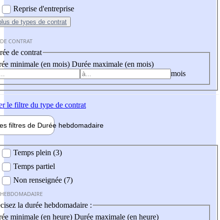
Reprise d'entreprise
plus
de types de contrat
 DE CONTRAT
ée de contrat
ée minimale (en mois)
Durée maximale (en mois)
mois
er
le filtre du type de contrat
les filtres de
Durée hebdo
madaire
 hebdomadaire
Temps plein (3)
Temps partiel
Non renseignée (7)
 HEBDOMADAIRE
cisez la durée hebdomadaire :
ée minimale (en heure)
Durée maximale (en heure)