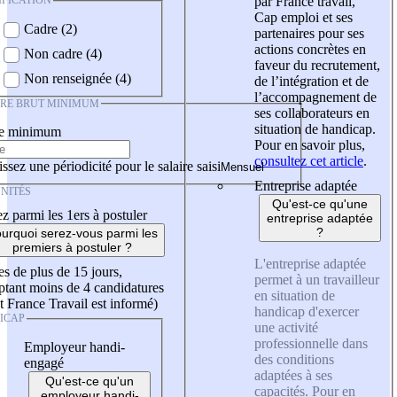
IFICATION
par France travail,
Cap emploi et ses
Cadre (2)
partenaires pour ses
actions concrètes en
Non cadre (4)
faveur du recrutement,
Non renseignée (4)
de l’intégration et de
l’accompagnement de
IRE BRUT MINIMUM
ses collaborateurs en
situation de handicap.
re minimum
Pour en savoir plus,
consultez cet article
.
ssez une périodicité pour le salaire saisi
Entreprise adaptée
NITÉS
Qu'est-ce qu'une
z parmi les 1ers à postuler
entreprise adaptée
?
urquoi serez-vous parmi les
premiers à postuler ?
L'entreprise adaptée
es de plus de 15 jours,
permet à un travailleur
tant moins de 4 candidatures
en situation de
t France Travail est informé)
handicap d'exercer
ICAP
une activité
professionnelle dans
Employeur handi-
des conditions
engagé
adaptées à ses
Qu'est-ce qu'un
capacités. Pour en
employeur handi-