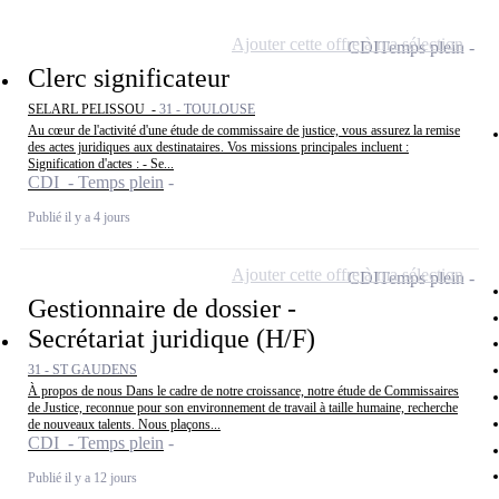
Ajouter cette offre à ma sélection
CDI
Temps plein
Clerc significateur
SELARL PELISSOU -
31 - TOULOUSE
Au cœur de l'activité d'une étude de commissaire de justice, vous assurez la remise
des actes juridiques aux destinataires. Vos missions principales incluent :
Signification d'actes : - Se...
CDI - Temps plein
Publié il y a 4 jours
Ajouter cette offre à ma sélection
CDI
Temps plein
Gestionnaire de dossier -
Secrétariat juridique (H/F)
31 - ST GAUDENS
À propos de nous Dans le cadre de notre croissance, notre étude de Commissaires
de Justice, reconnue pour son environnement de travail à taille humaine, recherche
de nouveaux talents. Nous plaçons...
CDI - Temps plein
Publié il y a 12 jours