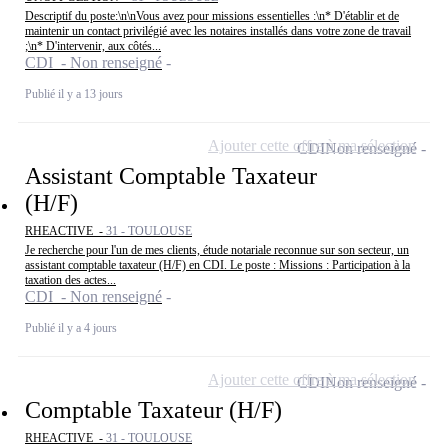
Descriptif du poste:\n\nVous avez pour missions essentielles :\n* D'établir et de
maintenir un contact privilégié avec les notaires installés dans votre zone de travail
;\n* D'intervenir, aux côtés...
CDI - Non renseigné
Publié il y a 13 jours
Ajouter cette offre à ma sélection
CDI
Non renseigné
Assistant Comptable Taxateur
(H/F)
RHEACTIVE -
31 - TOULOUSE
Je recherche pour l'un de mes clients, étude notariale reconnue sur son secteur, un
assistant comptable taxateur (H/F) en CDI. Le poste : Missions : Participation à la
taxation des actes...
CDI - Non renseigné
Publié il y a 4 jours
Ajouter cette offre à ma sélection
CDI
Non renseigné
Comptable Taxateur (H/F)
RHEACTIVE -
31 - TOULOUSE