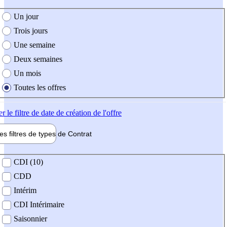
e création de l'offre
Un jour
Trois jours
Une semaine
Deux semaines
Un mois
Toutes les offres
er
le filtre de date de création de l'offre
les filtres de types de
Contrat
de contrat
CDI (10)
CDD
Intérim
CDI Intérimaire
Saisonnier