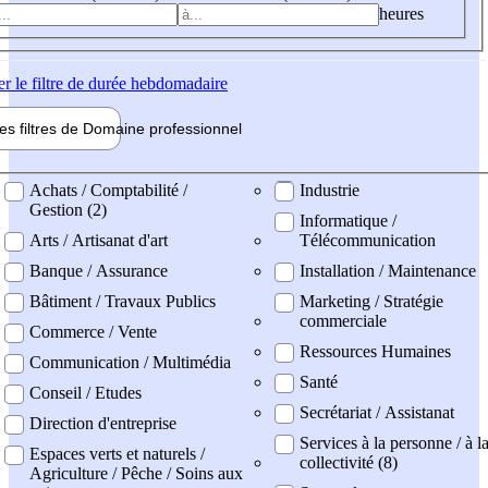
heures
er
le filtre de durée hebdomadaire
les filtres de
Domaine pro
fessionnel
ne professionel
Achats / Comptabilité /
Industrie
Gestion (2)
Informatique /
Arts / Artisanat d'art
Télécommunication
Banque / Assurance
Installation / Maintenance
Bâtiment / Travaux Publics
Marketing / Stratégie
commerciale
Commerce / Vente
Ressources Humaines
Communication / Multimédia
Santé
Conseil / Etudes
Secrétariat / Assistanat
Direction d'entreprise
Services à la personne / à l
Espaces verts et naturels /
collectivité (8)
Agriculture / Pêche / Soins aux