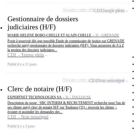
Ajouter cette offre à ma sélection
CDI
Temps plein
Gestionnaire de dossiers
judiciaires (H/F)
MARIE-HELENE BOBO-CHELLE ET ALAIN CHELLE -
31 - GRENADE
Poste à pourvoir dès que possible Etude de commissaire de justice sur GRENADE
recherche un(e) gestionnaire de dossiers judiciaires (H/F). Vous assurerez de A à Z
la gestion des dossiers judiciaires...
CDI - Temps plein
Publié il y a 11 jours
Ajouter cette offre à ma sélection
CDI
Non renseigné
Clerc de notaire (H/F)
EXPERTNET TECHNOLOGIES SA -
31 - TOULOUSE
Description du poste : SBC INTERIM & RECRUTEMENT recherche pour l'un de
ses clients un(e) clerc de notaire H/F sur Toulouse (31).- recevoir les clients ;-
écouter et assimiler les demandes des...
CDI - Non renseigné
Publié il y a 3 jours