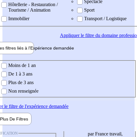
Spectacle
Hôtellerie - Restauration /
Tourisme / Animation
Sport
Immobilier
Transport / Logistique
Appliquer
le filtre du domaine professi
es filtres liés à l'
Expérience
demandée
ience demandée
Moins de 1 an
De 1 à 3 ans
Plus de 3 ans
Non renseignée
er
le filtre de l'expérience demandée
Plus De
Filtres
IFICATION
par France travail,