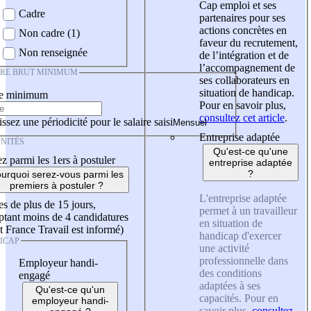
Cap emploi et ses
Cadre
partenaires pour ses
actions concrètes en
Non cadre (1)
faveur du recrutement,
Non renseignée
de l’intégration et de
l’accompagnement de
IRE BRUT MINIMUM
ses collaborateurs en
situation de handicap.
re minimum
Pour en savoir plus,
consultez cet article
.
ssez une périodicité pour le salaire saisi
Entreprise adaptée
NITÉS
Qu'est-ce qu'une
z parmi les 1ers à postuler
entreprise adaptée
?
urquoi serez-vous parmi les
premiers à postuler ?
L'entreprise adaptée
es de plus de 15 jours,
permet à un travailleur
tant moins de 4 candidatures
en situation de
t France Travail est informé)
handicap d'exercer
ICAP
une activité
professionnelle dans
Employeur handi-
des conditions
engagé
adaptées à ses
Qu'est-ce qu'un
capacités. Pour en
employeur handi-
savoir plus,
consultez