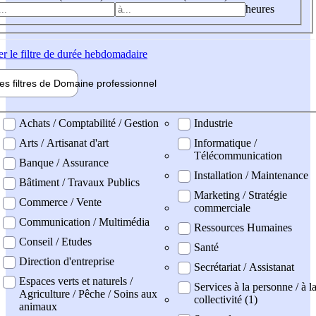
heures
er
le filtre de durée hebdomadaire
les filtres de
Domaine pro
fessionnel
ne professionel
Achats / Comptabilité / Gestion
Industrie
Arts / Artisanat d'art
Informatique /
Télécommunication
Banque / Assurance
Installation / Maintenance
Bâtiment / Travaux Publics
Marketing / Stratégie
Commerce / Vente
commerciale
Communication / Multimédia
Ressources Humaines
Conseil / Etudes
Santé
Direction d'entreprise
Secrétariat / Assistanat
Espaces verts et naturels /
Services à la personne / à l
Agriculture / Pêche / Soins aux
collectivité (1)
animaux