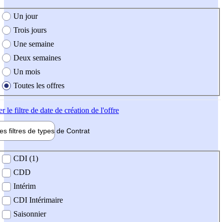
e création de l'offre
Un jour
Trois jours
Une semaine
Deux semaines
Un mois
Toutes les offres
er
le filtre de date de création de l'offre
les filtres de types de
Contrat
de contrat
CDI (1)
CDD
Intérim
CDI Intérimaire
Saisonnier