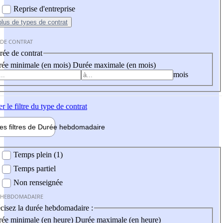
Reprise d'entreprise
plus
de types de contrat
 DE CONTRAT
ée de contrat
ée minimale (en mois)
Durée maximale (en mois)
mois
er
le filtre du type de contrat
les filtres de
Durée hebdo
madaire
 hebdomadaire
Temps plein (1)
Temps partiel
Non renseignée
 HEBDOMADAIRE
cisez la durée hebdomadaire :
ée minimale (en heure)
Durée maximale (en heure)