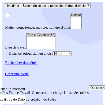
Imprimer
Besoin d'aide sur la recherche d'offres d'emploi ?
Métier, compétence, mot-clé, numéro d'offre
Lieu de travail
Distance autour du lieu choisi
Rechercher
des offres
Créer une alerte
Qui sont n
icher uniquement
 offres France Travail
Cette action recharge la liste des offres
les filtres de
Date de création
de l'offre