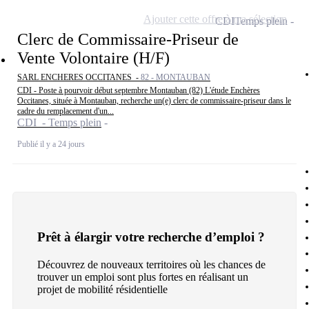
Ajouter cette offre à ma sélection
CDI
Temps plein
Clerc de Commissaire-Priseur de
Vente Volontaire (H/F)
SARL ENCHERES OCCITANES -
82 - MONTAUBAN
CDI - Poste à pourvoir début septembre Montauban (82) L'étude Enchères
Occitanes, située à Montauban, recherche un(e) clerc de commissaire-priseur dans le
cadre du remplacement d'un...
CDI - Temps plein
Publié il y a 24 jours
Prêt à élargir votre recherche d’emploi ?
Découvrez de nouveaux territoires où les chances de
trouver un emploi sont plus fortes en réalisant un
projet de mobilité résidentielle