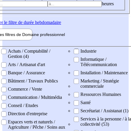
heures
er
le filtre de durée hebdomadaire
les filtres de
Domaine pro
fessionnel
ne professionel
Achats / Comptabilité /
Industrie
Gestion (4)
Informatique /
Arts / Artisanat d'art
Télécommunication
Banque / Assurance
Installation / Maintenance
Bâtiment / Travaux Publics
Marketing / Stratégie
commerciale
Commerce / Vente
Ressources Humaines
Communication / Multimédia
Santé
Conseil / Etudes
Secrétariat / Assistanat (1)
Direction d'entreprise
Services à la personne / à l
Espaces verts et naturels /
collectivité (53)
Agriculture / Pêche / Soins aux