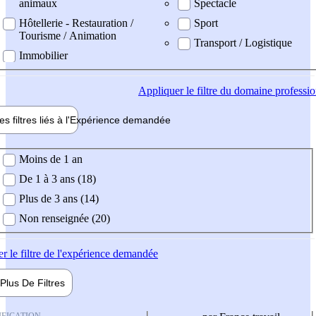
animaux
Spectacle
Hôtellerie - Restauration /
Sport
Tourisme / Animation
Transport / Logistique
Immobilier
Appliquer
le filtre du domaine professi
es filtres liés à l'
Expérience
demandée
ience demandée
Moins de 1 an
De 1 à 3 ans (18)
Plus de 3 ans (14)
Non renseignée (20)
er
le filtre de l'expérience demandée
Plus De
Filtres