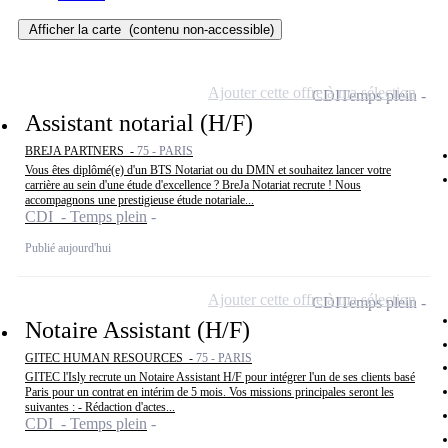
Afficher la carte
(contenu non-accessible)
Ajouter cette offre à ma sélection
CDI
Temps plein
Assistant notarial (H/F)
BREJA PARTNERS -
75 - PARIS
Vous êtes diplômé(e) d'un BTS Notariat ou du DMN et souhaitez lancer votre
carrière au sein d'une étude d'excellence ? BreJa Notariat recrute ! Nous
accompagnons une prestigieuse étude notariale...
CDI - Temps plein
Publié aujourd'hui
Ajouter cette offre à ma sélection
CDI
Temps plein
Notaire Assistant (H/F)
GITEC HUMAN RESOURCES -
75 - PARIS
GITEC l'Isly recrute un Notaire Assistant H/F pour intégrer l'un de ses clients basé
Paris pour un contrat en intérim de 5 mois. Vos missions principales seront les
suivantes : - Rédaction d'actes...
CDI - Temps plein