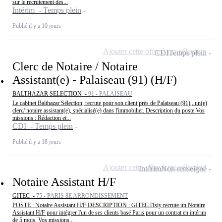
sur le recrutement des...
Intérim - Temps plein
Publié il y a 10 jours
Ajouter cette offre à ma sélection
CDI
Temps plein
Clerc de Notaire / Notaire
Assistant(e) - Palaiseau (91) (H/F)
BALTHAZAR SELECTION -
91 - PALAISEAU
Le cabinet Balthazar Sélection, recrute pour son client près de Palaiseau (91) , un(e)
clerc/ notaire assistant(e), spécialisé(e) dans l'immobilier. Description du poste Vos
missions : Rédaction et...
CDI - Temps plein
Publié il y a 18 jours
Ajouter cette offre à ma sélection
Intérim
Non renseigné
Notaire Assistant H/F
GITEC -
75 - PARIS 8E ARRONDISSEMENT
POSTE : Notaire Assistant H/F DESCRIPTION : GITEC l'Isly recrute un Notaire
Assistant H/F pour intégrer l'un de ses clients basé Paris pour un contrat en intérim
de 5 mois. Vos missions...