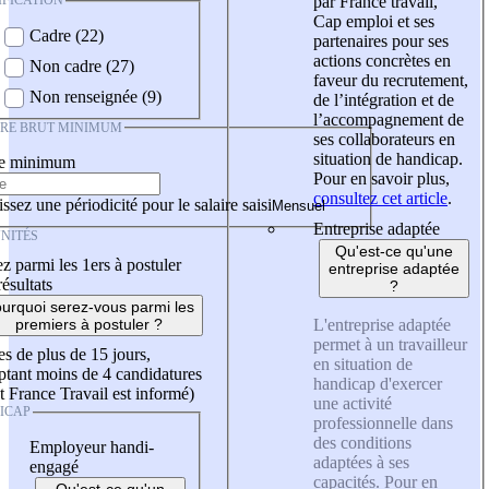
IFICATION
par France travail,
Cap emploi et ses
Cadre (22)
partenaires pour ses
actions concrètes en
Non cadre (27)
faveur du recrutement,
Non renseignée (9)
de l’intégration et de
l’accompagnement de
IRE BRUT MINIMUM
ses collaborateurs en
situation de handicap.
re minimum
Pour en savoir plus,
consultez cet article
.
ssez une périodicité pour le salaire saisi
Entreprise adaptée
NITÉS
Qu'est-ce qu'une
z parmi les 1ers à postuler
entreprise adaptée
résultats
?
urquoi serez-vous parmi les
L'entreprise adaptée
premiers à postuler ?
permet à un travailleur
es de plus de 15 jours,
en situation de
tant moins de 4 candidatures
handicap d'exercer
t France Travail est informé)
une activité
ICAP
professionnelle dans
des conditions
Employeur handi-
adaptées à ses
engagé
capacités. Pour en
Qu'est-ce qu'un