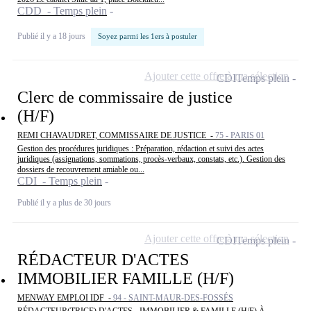
CDD - Temps plein
Publié il y a 18 jours
Soyez parmi les 1ers à postuler
Ajouter cette offre à ma sélection
CDI
Temps plein
Clerc de commissaire de justice
(H/F)
REMI CHAVAUDRET, COMMISSAIRE DE JUSTICE -
75 - PARIS 01
Gestion des procédures juridiques : Préparation, rédaction et suivi des actes
juridiques (assignations, sommations, procès-verbaux, constats, etc.). Gestion des
dossiers de recouvrement amiable ou...
CDI - Temps plein
Publié il y a plus de 30 jours
Ajouter cette offre à ma sélection
CDI
Temps plein
RÉDACTEUR D'ACTES
IMMOBILIER FAMILLE (H/F)
MENWAY EMPLOI IDF -
94 - SAINT-MAUR-DES-FOSSÉS
RÉDACTEUR(TRICE) D'ACTES - IMMOBILIER & FAMILLE (H/F) À