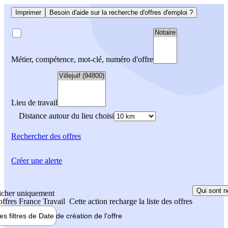
Imprimer
Besoin d'aide sur la recherche d'offres d'emploi ?
Métier, compétence, mot-clé, numéro d'offre
Lieu de travail
Distance autour du lieu choisi
Rechercher
des offres
Créer une alerte
Qui sont n
icher uniquement
 offres France Travail
Cette action recharge la liste des offres
les filtres de
Date de création
de l'offre