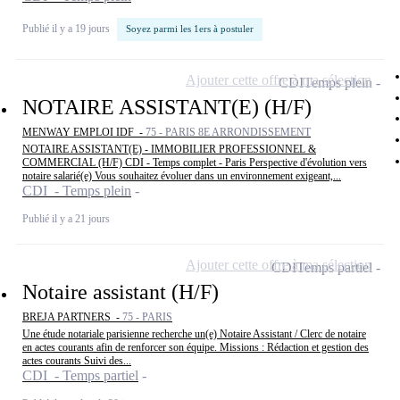
Publié il y a 19 jours
Soyez parmi les 1ers à postuler
Ajouter cette offre à ma sélection
CDI
Temps plein
NOTAIRE ASSISTANT(E) (H/F)
MENWAY EMPLOI IDF -
75 - PARIS 8E ARRONDISSEMENT
NOTAIRE ASSISTANT(E) - IMMOBILIER PROFESSIONNEL &
COMMERCIAL (H/F) CDI - Temps complet - Paris Perspective d'évolution vers
notaire salarié(e) Vous souhaitez évoluer dans un environnement exigeant,...
CDI - Temps plein
Publié il y a 21 jours
Ajouter cette offre à ma sélection
CDI
Temps partiel
Notaire assistant (H/F)
BREJA PARTNERS -
75 - PARIS
Une étude notariale parisienne recherche un(e) Notaire Assistant / Clerc de notaire
en actes courants afin de renforcer son équipe. Missions : Rédaction et gestion des
actes courants Suivi des...
CDI - Temps partiel