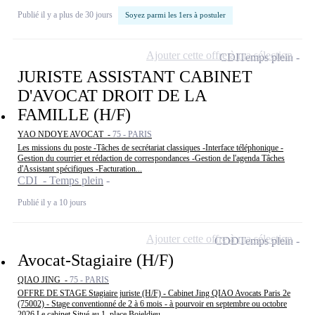
Publié il y a plus de 30 jours
Soyez parmi les 1ers à postuler
Ajouter cette offre à ma sélection
CDI
Temps plein
JURISTE ASSISTANT CABINET
D'AVOCAT DROIT DE LA
FAMILLE (H/F)
YAO NDOYE AVOCAT -
75 - PARIS
Les missions du poste -Tâches de secrétariat classiques -Interface téléphonique -
Gestion du courrier et rédaction de correspondances -Gestion de l'agenda Tâches
d'Assistant spécifiques -Facturation...
CDI - Temps plein
Publié il y a 10 jours
Ajouter cette offre à ma sélection
CDD
Temps plein
Avocat-Stagiaire (H/F)
QIAO JING -
75 - PARIS
OFFRE DE STAGE Stagiaire juriste (H/F) - Cabinet Jing QIAO Avocats Paris 2e
(75002) - Stage conventionné de 2 à 6 mois - à pourvoir en septembre ou octobre
2026 Le cabinet Situé au 1, place Boieldieu...