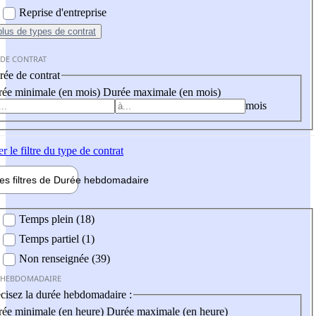
Reprise d'entreprise
plus
de types de contrat
 DE CONTRAT
ée de contrat
ée minimale (en mois)
Durée maximale (en mois)
mois
er
le filtre du type de contrat
les filtres de
Durée hebdo
madaire
 hebdomadaire
Temps plein (18)
Temps partiel (1)
Non renseignée (39)
 HEBDOMADAIRE
cisez la durée hebdomadaire :
ée minimale (en heure)
Durée maximale (en heure)