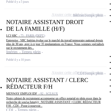
Publié il y a 5 jours
Ajouter cette offre à ma sélection
Intérim
Temps plein
NOTAIRE ASSISTANT DROIT
DE LA FAMILLE (H/F)
LCI SBC -
75 - PARIS (DEPT.)
Entreprise : SBC Intérim évolue sur le marché du travail temporaire national depuis
plus de 30 ans, avec à ce jour 35 implantations en France. Nous sommes spécialisés
sur le recrutement des...
Intérim - Temps plein
Publié il y a 10 jours
Ajouter cette offre à ma sélection
CDI
Temps plein
NOTAIRE ASSISTANT / CLERC
RÉDACTEUR F/H
MENWAY EMPLOI IDF -
92 - SCEAUX
Notre cabinet de recrutement accompagne un office notarial en plein essor dans la
recherche de son/sa futur(e) : NOTAIRE ASSISTANT / CLERC RÉDACTEUR
F/H - CDI - Poste à pourvoir...
CDI - Temps plein