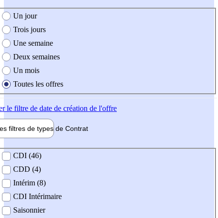
e création de l'offre
Un jour
Trois jours
Une semaine
Deux semaines
Un mois
Toutes les offres
er
le filtre de date de création de l'offre
les filtres de types de
Contrat
de contrat
CDI (46)
CDD (4)
Intérim (8)
CDI Intérimaire
Saisonnier