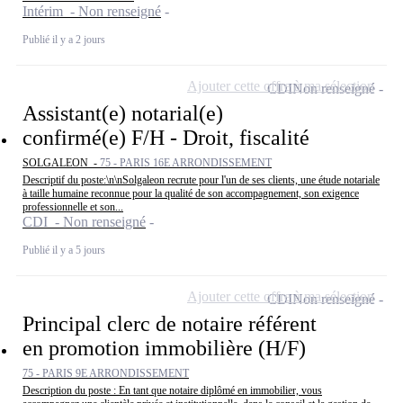
Intérim - Non renseigné
Publié il y a 2 jours
Ajouter cette offre à ma sélection
CDI
Non renseigné
Assistant(e) notarial(e)
confirmé(e) F/H - Droit, fiscalité
SOLGALEON -
75 - PARIS 16E ARRONDISSEMENT
Descriptif du poste:\n\nSolgaleon recrute pour l'un de ses clients, une étude notariale
à taille humaine reconnue pour la qualité de son accompagnement, son exigence
professionnelle et son...
CDI - Non renseigné
Publié il y a 5 jours
Ajouter cette offre à ma sélection
CDI
Non renseigné
Principal clerc de notaire référent
en promotion immobilière (H/F)
75 - PARIS 9E ARRONDISSEMENT
Description du poste : En tant que notaire diplômé en immobilier, vous