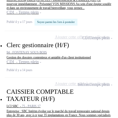
pourvoir immédiatement - Présentiel VOS MISSIONS Au sein d'une équipe soudée
et dans un environnement de travail bienveillant, vous prenez...
CDI - Temps plein
Publié il y a 17 jours
Soyez parmi les 1ers à postuler
Ajouter cette offre à ma sélection
CDI
Temps plein
Clerc gestionnaire (H/F)
94 - FONTENAY SOUS BOIS
Gestion des dossiers contentieux et amiable d'un client institutionnel
CDI - Temps plein
Publié il y a 14 jours
Ajouter cette offre à ma sélection
Intérim
Temps plein
CAISSIER COMPTABLE
TAXATEUR (H/F)
LCI SBC -
75 - PARIS 17
Entreprise : SBC Intérim évolue sur le marché du travail temporaire national depuis
plus de 30 ans, avec à ce jour 35 implantations en France. Nous sommes spécialisés