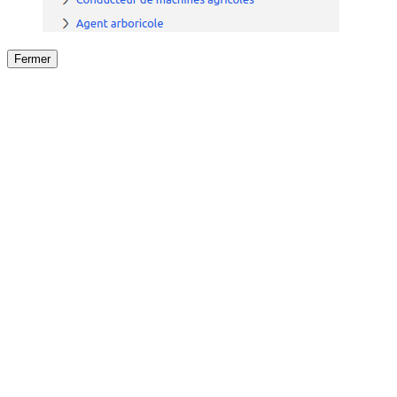
Fermer
Fermer
le détail de l'offre
/
Offre
sur
Offre précéden