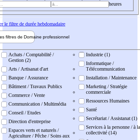
heures
er
le filtre de durée hebdomadaire
les filtres de
Domaine pro
fessionnel
ne professionel
Achats / Comptabilité /
Industrie (1)
Gestion (2)
Informatique /
Arts / Artisanat d'art
Télécommunication
Banque / Assurance
Installation / Maintenance
Bâtiment / Travaux Publics
Marketing / Stratégie
commerciale
Commerce / Vente
Ressources Humaines
Communication / Multimédia
Santé
Conseil / Etudes
Secrétariat / Assistanat (1)
Direction d'entreprise
Services à la personne / à l
Espaces verts et naturels /
collectivité (14)
Agriculture / Pêche / Soins aux