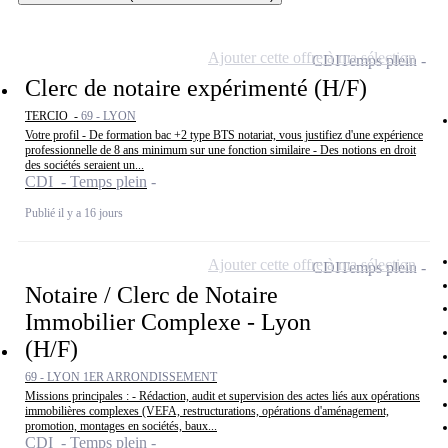
Ajouter cette offre à ma sélection
CDI
Temps plein
Clerc de notaire expérimenté (H/F)
TERCIO -
69 - LYON
Votre profil - De formation bac +2 type BTS notariat, vous justifiez d'une expérience
professionnelle de 8 ans minimum sur une fonction similaire - Des notions en droit
des sociétés seraient un...
CDI - Temps plein
Publié il y a 16 jours
Ajouter cette offre à ma sélection
CDI
Temps plein
Notaire / Clerc de Notaire
Immobilier Complexe - Lyon
(H/F)
69 - LYON 1ER ARRONDISSEMENT
Missions principales : - Rédaction, audit et supervision des actes liés aux opérations
immobilières complexes (VEFA, restructurations, opérations d'aménagement,
promotion, montages en sociétés, baux...
CDI - Temps plein