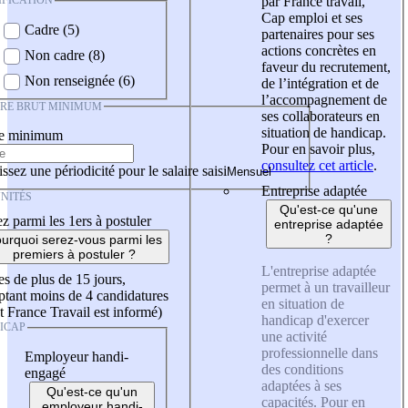
IFICATION
par France travail,
Cap emploi et ses
Cadre (5)
partenaires pour ses
actions concrètes en
Non cadre (8)
faveur du recrutement,
Non renseignée (6)
de l’intégration et de
l’accompagnement de
IRE BRUT MINIMUM
ses collaborateurs en
situation de handicap.
re minimum
Pour en savoir plus,
consultez cet article
.
ssez une périodicité pour le salaire saisi
Entreprise adaptée
NITÉS
Qu'est-ce qu'une
z parmi les 1ers à postuler
entreprise adaptée
?
urquoi serez-vous parmi les
premiers à postuler ?
L'entreprise adaptée
es de plus de 15 jours,
permet à un travailleur
tant moins de 4 candidatures
en situation de
t France Travail est informé)
handicap d'exercer
ICAP
une activité
professionnelle dans
Employeur handi-
des conditions
engagé
adaptées à ses
Qu'est-ce qu'un
capacités. Pour en
employeur handi-