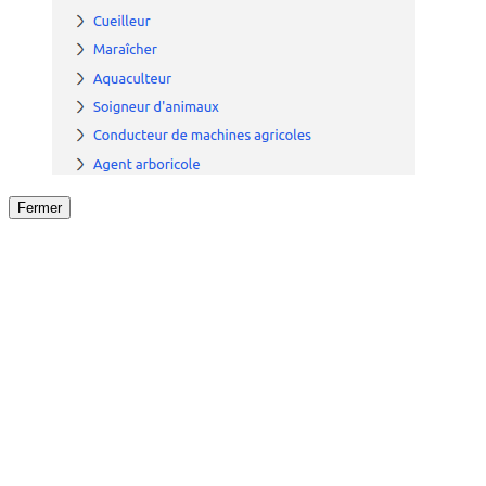
Fermer
Fermer
le détail de l'offre
/
Offre
sur
Offre précéden