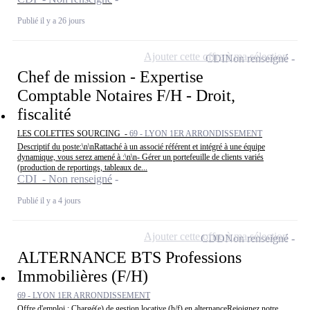
Publié il y a 26 jours
Ajouter cette offre à ma sélection
CDI
Non renseigné
Chef de mission - Expertise
Comptable Notaires F/H - Droit,
fiscalité
LES COLETTES SOURCING -
69 - LYON 1ER ARRONDISSEMENT
Descriptif du poste:\n\nRattaché à un associé référent et intégré à une équipe
dynamique, vous serez amené à :\n\n- Gérer un portefeuille de clients variés
(production de reportings, tableaux de...
CDI - Non renseigné
Publié il y a 4 jours
Ajouter cette offre à ma sélection
CDD
Non renseigné
ALTERNANCE BTS Professions
Immobilières (F/H)
69 - LYON 1ER ARRONDISSEMENT
Offre d'emploi : Chargé(e) de gestion locative (h/f) en alternanceRejoignez notre