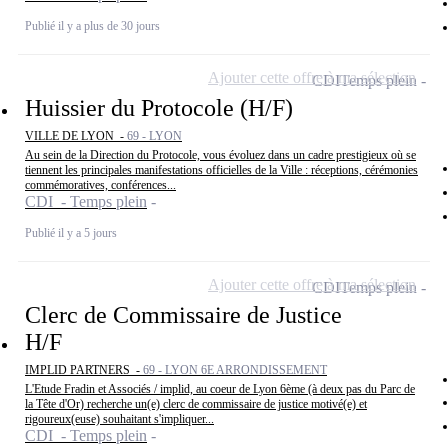
Publié il y a plus de 30 jours
Ajouter cette offre à ma sélection
CDI
Temps plein
Huissier du Protocole (H/F)
VILLE DE LYON -
69 - LYON
Au sein de la Direction du Protocole, vous évoluez dans un cadre prestigieux où se
tiennent les principales manifestations officielles de la Ville : réceptions, cérémonies
commémoratives, conférences...
CDI - Temps plein
Publié il y a 5 jours
Ajouter cette offre à ma sélection
CDI
Temps plein
Clerc de Commissaire de Justice
H/F
IMPLID PARTNERS -
69 - LYON 6E ARRONDISSEMENT
L'Etude Fradin et Associés / implid, au coeur de Lyon 6ème (à deux pas du Parc de
la Tête d'Or) recherche un(e) clerc de commissaire de justice motivé(e) et
rigoureux(euse) souhaitant s'impliquer...
CDI - Temps plein