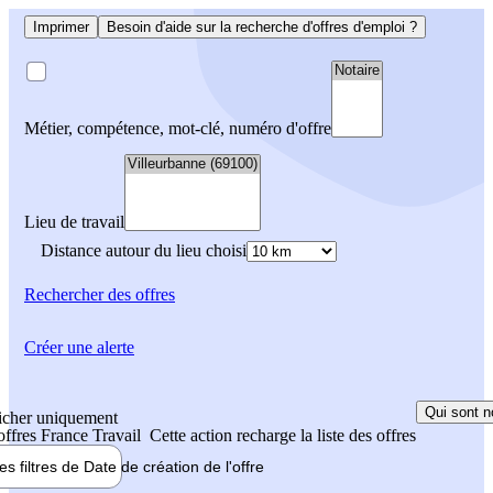
Imprimer
Besoin d'aide sur la recherche d'offres d'emploi ?
Métier, compétence, mot-clé, numéro d'offre
Lieu de travail
Distance autour du lieu choisi
Rechercher
des offres
Créer une alerte
Qui sont n
icher uniquement
 offres France Travail
Cette action recharge la liste des offres
les filtres de
Date de création
de l'offre