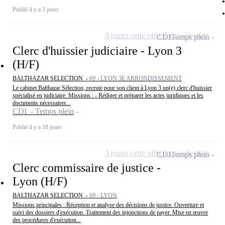
Publié il y a 3 jours
Ajouter cette offre à ma sélection
CDI
Temps plein
Clerc d'huissier judiciaire - Lyon 3
(H/F)
BALTHAZAR SELECTION -
69 - LYON 3E ARRONDISSEMENT
Le cabinet Balthazar Sélection, recrute pour son client à Lyon 3 un(e) clerc d'huissier
spécialisé en judiciaire. Missions : - Rédiger et préparer les actes juridiques et les
documents nécessaires...
CDI - Temps plein
Publié il y a 18 jours
Ajouter cette offre à ma sélection
CDI
Temps plein
Clerc commissaire de justice -
Lyon (H/F)
BALTHAZAR SELECTION -
69 - LYON
Missions principales : Réception et analyse des décisions de justice. Ouverture et
suivi des dossiers d'exécution. Traitement des injonctions de payer. Mise en œuvre
des procédures d'exécution...