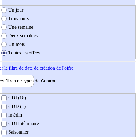
e création de l'offre
Un jour
Trois jours
Une semaine
Deux semaines
Un mois
Toutes les offres
er
le filtre de date de création de l'offre
les filtres de types de
Contrat
de contrat
CDI (18)
CDD (1)
Intérim
CDI Intérimaire
Saisonnier