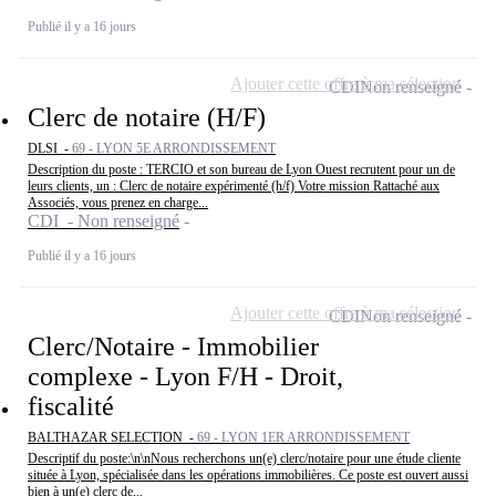
Publié il y a 16 jours
Ajouter cette offre à ma sélection
CDI
Non renseigné
Clerc de notaire (H/F)
DLSI -
69 - LYON 5E ARRONDISSEMENT
Description du poste : TERCIO et son bureau de Lyon Ouest recrutent pour un de
leurs clients, un : Clerc de notaire expérimenté (h/f) Votre mission Rattaché aux
Associés, vous prenez en charge...
CDI - Non renseigné
Publié il y a 16 jours
Ajouter cette offre à ma sélection
CDI
Non renseigné
Clerc/Notaire - Immobilier
complexe - Lyon F/H - Droit,
fiscalité
BALTHAZAR SELECTION -
69 - LYON 1ER ARRONDISSEMENT
Descriptif du poste:\n\nNous recherchons un(e) clerc/notaire pour une étude cliente
située à Lyon, spécialisée dans les opérations immobilières. Ce poste est ouvert aussi
bien à un(e) clerc de...