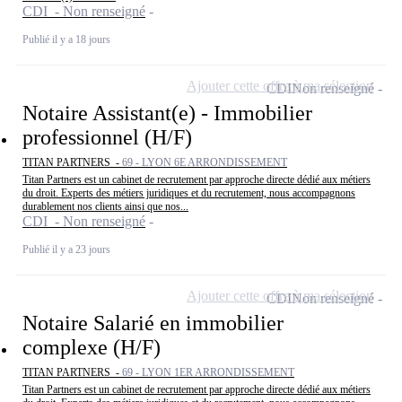
CDI - Non renseigné
Publié il y a 18 jours
Ajouter cette offre à ma sélection
CDI
Non renseigné
Notaire Assistant(e) - Immobilier
professionnel (H/F)
TITAN PARTNERS -
69 - LYON 6E ARRONDISSEMENT
Titan Partners est un cabinet de recrutement par approche directe dédié aux métiers
du droit. Experts des métiers juridiques et du recrutement, nous accompagnons
durablement nos clients ainsi que nos...
CDI - Non renseigné
Publié il y a 23 jours
Ajouter cette offre à ma sélection
CDI
Non renseigné
Notaire Salarié en immobilier
complexe (H/F)
TITAN PARTNERS -
69 - LYON 1ER ARRONDISSEMENT
Titan Partners est un cabinet de recrutement par approche directe dédié aux métiers