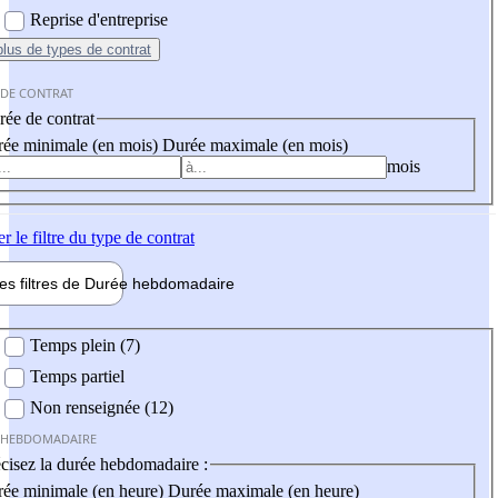
Reprise d'entreprise
plus
de types de contrat
 DE CONTRAT
ée de contrat
ée minimale (en mois)
Durée maximale (en mois)
mois
er
le filtre du type de contrat
les filtres de
Durée hebdo
madaire
 hebdomadaire
Temps plein (7)
Temps partiel
Non renseignée (12)
 HEBDOMADAIRE
cisez la durée hebdomadaire :
ée minimale (en heure)
Durée maximale (en heure)