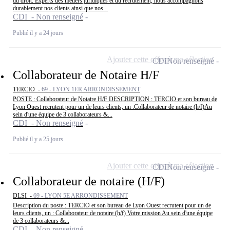
du droit. Experts des métiers juridiques et du recrutement, nous accompagnons
durablement nos clients ainsi que nos...
CDI - Non renseigné
Publié il y a 24 jours
Ajouter cette offre à ma sélection
CDI
Non renseigné
Collaborateur de Notaire H/F
TERCIO -
69 - LYON 1ER ARRONDISSEMENT
POSTE : Collaborateur de Notaire H/F DESCRIPTION : TERCIO et son bureau de
Lyon Ouest recrutent pour un de leurs clients, un :Collaborateur de notaire (h/f)Au
sein d'une équipe de 3 collaborateurs &...
CDI - Non renseigné
Publié il y a 25 jours
Ajouter cette offre à ma sélection
CDI
Non renseigné
Collaborateur de notaire (H/F)
DLSI -
69 - LYON 5E ARRONDISSEMENT
Description du poste : TERCIO et son bureau de Lyon Ouest recrutent pour un de
leurs clients, un : Collaborateur de notaire (h/f) Votre mission Au sein d'une équipe
de 3 collaborateurs &...
CDI - Non renseigné