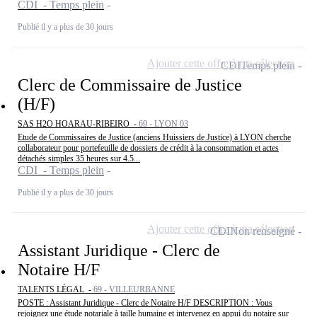
CDI - Temps plein
Publié il y a plus de 30 jours
Ajouter cette offre à ma sélection
CDI
Temps plein
Clerc de Commissaire de Justice
(H/F)
SAS H2O HOARAU-RIBEIRO -
69 - LYON 03
Etude de Commissaires de Justice (anciens Huissiers de Justice) à LYON cherche
collaborateur pour portefeuille de dossiers de crédit à la consommation et actes
détachés simples 35 heures sur 4.5...
CDI - Temps plein
Publié il y a plus de 30 jours
Ajouter cette offre à ma sélection
CDI
Non renseigné
Assistant Juridique - Clerc de
Notaire H/F
TALENTS LÉGAL -
69 - VILLEURBANNE
POSTE : Assistant Juridique - Clerc de Notaire H/F DESCRIPTION : Vous
rejoignez une étude notariale à taille humaine et intervenez en appui du notaire sur