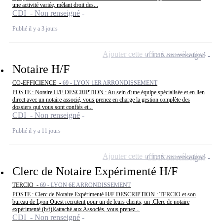
une activité variée, mêlant droit des...
CDI - Non renseigné
Publié il y a 3 jours
Ajouter cette offre à ma sélection
CDI
Non renseigné
Notaire H/F
CO-EFFICIENCE -
69 - LYON 1ER ARRONDISSEMENT
POSTE : Notaire H/F DESCRIPTION : Au sein d'une équipe spécialisée et en lien
direct avec un notaire associé, vous prenez en charge la gestion complète des
dossiers qui vous sont confiés et...
CDI - Non renseigné
Publié il y a 11 jours
Ajouter cette offre à ma sélection
CDI
Non renseigné
Clerc de Notaire Expérimenté H/F
TERCIO -
69 - LYON 6E ARRONDISSEMENT
POSTE : Clerc de Notaire Expérimenté H/F DESCRIPTION : TERCIO et son
bureau de Lyon Ouest recrutent pour un de leurs clients, un :Clerc de notaire
expérimenté (h/f)Rattaché aux Associés, vous prenez...
CDI - Non renseigné