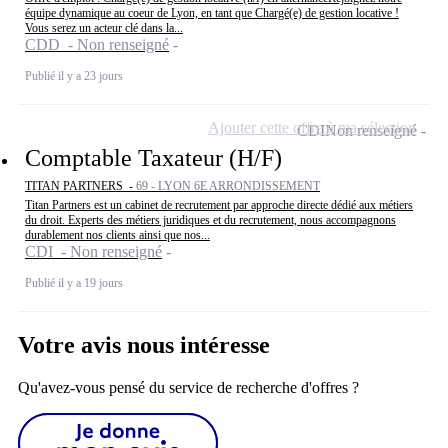
équipe dynamique au coeur de Lyon, en tant que Chargé(e) de gestion locative !
Vous serez un acteur clé dans la...
CDD - Non renseigné
Publié il y a 23 jours
Ajouter cette offre à ma sélection
CDI
Non renseigné
Comptable Taxateur (H/F)
TITAN PARTNERS -
69 - LYON 6E ARRONDISSEMENT
Titan Partners est un cabinet de recrutement par approche directe dédié aux métiers
du droit. Experts des métiers juridiques et du recrutement, nous accompagnons
durablement nos clients ainsi que nos...
CDI - Non renseigné
Publié il y a 19 jours
Votre avis nous intéresse
Qu'avez-vous pensé du service de recherche d'offres ?