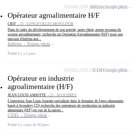
Ajouter cette offre à ma sélection
Intérim
Temps plein
Opérateur agroalimentaire H/F
CRIT -
25 - LONGEVILLES-MONT-D'OR
Dans le cadre du développement de son activité, notre client, acteur reconnu du
secteur agroalimentaire, recherche un Opérateur Agroalimentaire (H/F) pour une
mission d'intérim aux...
Intérim - Temps plein
Publié il y a 3 jours
Ajouter cette offre à ma sélection
CDD
Temps plein
Opérateur en industrie
agroalimentaire (H/F)
JEAN LOUIS AMIOTTE -
25 - AVOUDREY
L'entreprise Jean Louis Amiotte spécialisée dans le domaine de l'agro-alimentaire
basée à Avoudrey (25) recherche des opérateurs de production en industrie
alimentaire (H/F) en vue de la saison...
CDD - Temps plein
Publié il y a plus de 30 jours