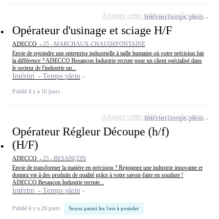
Ajouter cette offre à ma sélection
Intérim
Temps plein
Opérateur d'usinage et sciage H/F
ADECCO -
25 - MARCHAUX-CHAUDEFONTAINE
Envie de rejoindre une entreprise industrielle à taille humaine où votre précision fait
la différence ? ADECCO Besançon Industrie recrute pour un client spécialisé dans
le secteur de l'industrie un...
Intérim - Temps plein
Publié il y a 10 jours
Ajouter cette offre à ma sélection
Intérim
Temps plein
Opérateur Régleur Découpe (h/f)
(H/F)
ADECCO -
25 - BESANÇON
Envie de transformer la matière en précision ? Rejoignez une industrie innovante et
donnez vie à des produits de qualité grâce à votre savoir-faire en soudure !
ADECCO Besançon Industrie recrute...
Intérim - Temps plein
Publié il y a 26 jours
Soyez parmi les 1ers à postuler