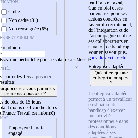
IFICATION
par France travail,
Cap emploi et ses
Cadre
partenaires pour ses
actions concrètes en
Non cadre (81)
faveur du recrutement,
Non renseignée (65)
de l’intégration et de
l’accompagnement de
IRE BRUT MINIMUM
ses collaborateurs en
situation de handicap.
re minimum
Pour en savoir plus,
consultez cet article
.
ssez une périodicité pour le salaire saisi
Entreprise adaptée
NITÉS
Qu'est-ce qu'une
z parmi les 1ers à postuler
entreprise adaptée
résultats
?
urquoi serez-vous parmi les
L'entreprise adaptée
premiers à postuler ?
permet à un travailleur
es de plus de 15 jours,
en situation de
tant moins de 4 candidatures
handicap d'exercer
t France Travail est informé)
une activité
ICAP
professionnelle dans
des conditions
Employeur handi-
adaptées à ses
engagé
capacités. Pour en