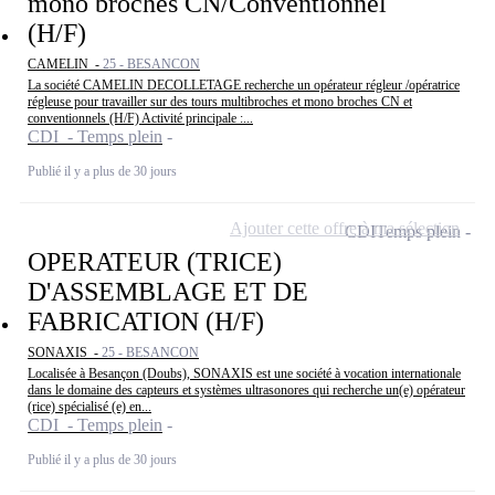
mono broches CN/Conventionnel
(H/F)
CAMELIN -
25 - BESANCON
La société CAMELIN DECOLLETAGE recherche un opérateur régleur /opératrice
régleuse pour travailler sur des tours multibroches et mono broches CN et
conventionnels (H/F) Activité principale :...
CDI - Temps plein
Publié il y a plus de 30 jours
Ajouter cette offre à ma sélection
CDI
Temps plein
OPERATEUR (TRICE)
D'ASSEMBLAGE ET DE
FABRICATION (H/F)
SONAXIS -
25 - BESANCON
Localisée à Besançon (Doubs), SONAXIS est une société à vocation internationale
dans le domaine des capteurs et systèmes ultrasonores qui recherche un(e) opérateur
(rice) spécialisé (e) en...
CDI - Temps plein
Publié il y a plus de 30 jours