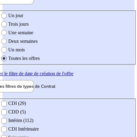
e création de l'offre
Un jour
Trois jours
Une semaine
Deux semaines
Un mois
Toutes les offres
er
le filtre de date de création de l'offre
les filtres de types de
Contrat
de contrat
CDI (29)
CDD (5)
Intérim (112)
CDI Intérimaire