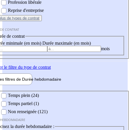
Profession libérale
Reprise d'entreprise
plus
de types de contrat
 DE CONTRAT
ée de contrat
ée minimale (en mois)
Durée maximale (en mois)
mois
er
le filtre du type de contrat
les filtres de
Durée hebdo
madaire
 hebdomadaire
Temps plein (24)
Temps partiel (1)
Non renseignée (121)
 HEBDOMADAIRE
cisez la durée hebdomadaire :