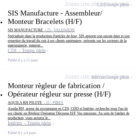
Ajouter cette offre à ma sélection
CDI
Temps plein
SIS Manufacture - Assembleur/
Monteur Bracelets (H/F)
SIS MANUFACTURE -
25 - VALDAHON
Spécialisée dans la production d'articles de luxe, SIS apporte son savoir-faire et son
expertise du travail du cuir à ses clients partenaires, présents sur les secteurs de la
maroquinerie, gainerie...
CDI - Temps plein
Publié il y a 11 jours
Ajouter cette offre à ma sélection
Intérim
Temps plein
Monteur règleur de fabrication /
Opérateur régleur sur presse (H/F)
AQUILA RH PILOTE -
25 - PIREY
Aquila RH, acteur du recrutement en CDI, CDD et Intérim, recherche pour l'un de
ses clients un Régleur Opérateur Découpe H/F Vos missions: Au sein de l'atelier de
production, vous assurez le...
Intérim - Temps plein
Publié il y a 4 jours