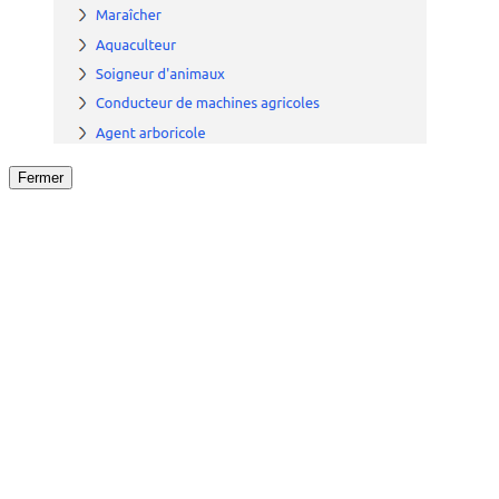
Fermer
Fermer
le détail de l'offre
/
Offre
sur
Offre précéden