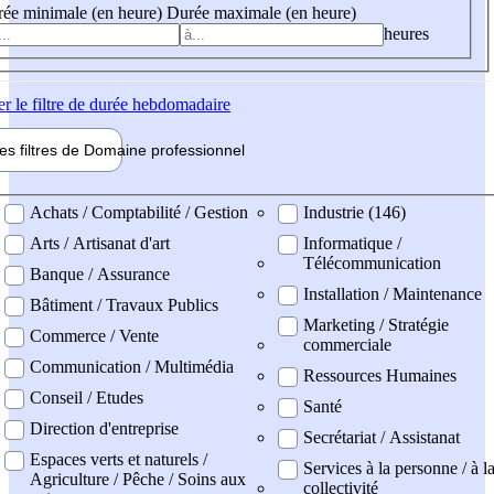
ée minimale (en heure)
Durée maximale (en heure)
heures
er
le filtre de durée hebdomadaire
les filtres de
Domaine pro
fessionnel
ne professionel
Achats / Comptabilité / Gestion
Industrie (146)
Arts / Artisanat d'art
Informatique /
Télécommunication
Banque / Assurance
Installation / Maintenance
Bâtiment / Travaux Publics
Marketing / Stratégie
Commerce / Vente
commerciale
Communication / Multimédia
Ressources Humaines
Conseil / Etudes
Santé
Direction d'entreprise
Secrétariat / Assistanat
Espaces verts et naturels /
Services à la personne / à l
Agriculture / Pêche / Soins aux
collectivité