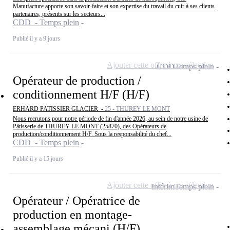
Manufacture apporte son savoir-faire et son expertise du travail du cuir à ses clients
partenaires, présents sur les secteurs...
CDD - Temps plein
Publié il y a 9 jours
Ajouter cette offre à ma sélection
CDD
Temps plein
Opérateur de production /
conditionnement H/F (H/F)
ERHARD PATISSIER GLACIER -
25 - THUREY LE MONT
Nous recrutons pour notre période de fin d'année 2026, au sein de notre usine de
Pâtisserie de THUREY LE MONT (25870), des Opérateurs de
production/conditionnement H/F. Sous la responsabilité du chef...
CDD - Temps plein
Publié il y a 15 jours
Ajouter cette offre à ma sélection
Intérim
Temps plein
Opérateur / Opératrice de
production en montage-
assemblage mécani (H/F)