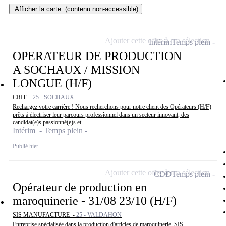
Afficher la carte
(contenu non-accessible)
Ajouter cette offre à ma sélection
Intérim
Temps plein
OPERATEUR DE PRODUCTION
A SOCHAUX / MISSION
LONGUE (H/F)
CRIT -
25 - SOCHAUX
Rechargez votre carrière ! Nous recherchons pour notre client des Opérateurs (H/F)
prêts à électriser leur parcours professionnel dans un secteur innovant, des
candidat(e)s passionné(e)s et...
Intérim - Temps plein
Publié hier
Ajouter cette offre à ma sélection
CDD
Temps plein
Opérateur de production en
maroquinerie - 31/08 23/10 (H/F)
SIS MANUFACTURE -
25 - VALDAHON
Entreprise spécialisée dans la production d'articles de maroquinerie, SIS