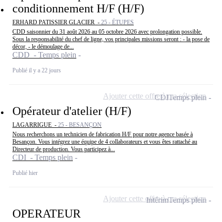
conditionnement H/F (H/F)
ERHARD PATISSIER GLACIER -
25 - ÉTUPES
CDD saisonnier du 31 août 2026 au 05 octobre 2026 avec prolongation possible.
Sous la responsabilité du chef de ligne, vos principales missions seront : - la pose de
décor, - le démoulage de...
CDD - Temps plein
Publié il y a 22 jours
Ajouter cette offre à ma sélection
CDI
Temps plein
Opérateur d'atelier (H/F)
LAGARRIGUE -
25 - BESANÇON
Nous recherchons un technicien de fabrication H/F pour notre agence basée à
Besançon. Vous intégrez une équipe de 4 collaborateurs et vous êtes rattaché au
Directeur de production. Vous participez à...
CDI - Temps plein
Publié hier
Ajouter cette offre à ma sélection
Intérim
Temps plein
OPERATEUR