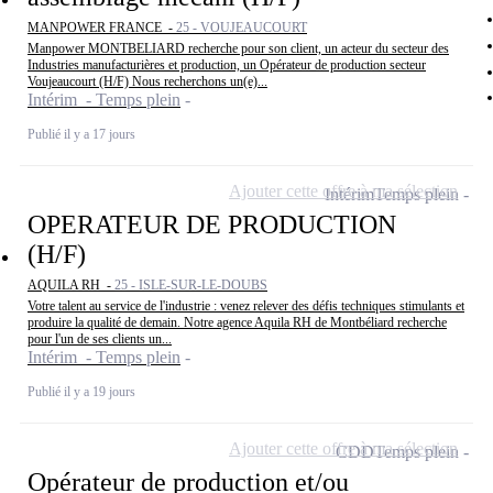
MANPOWER FRANCE -
25 - VOUJEAUCOURT
Manpower MONTBELIARD recherche pour son client, un acteur du secteur des
Industries manufacturières et production, un Opérateur de production secteur
Voujeaucourt (H/F) Nous recherchons un(e)...
Intérim - Temps plein
Publié il y a 17 jours
Ajouter cette offre à ma sélection
Intérim
Temps plein
OPERATEUR DE PRODUCTION
(H/F)
AQUILA RH -
25 - ISLE-SUR-LE-DOUBS
Votre talent au service de l'industrie : venez relever des défis techniques stimulants et
produire la qualité de demain. Notre agence Aquila RH de Montbéliard recherche
pour l'un de ses clients un...
Intérim - Temps plein
Publié il y a 19 jours
Ajouter cette offre à ma sélection
CDD
Temps plein
Opérateur de production et/ou