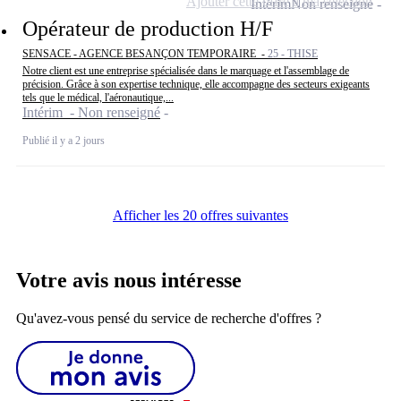
Ajouter cette offre à ma sélection
Intérim
Non renseigné
Opérateur de production H/F
SENSACE - AGENCE BESANÇON TEMPORAIRE -
25 - THISE
Notre client est une entreprise spécialisée dans le marquage et l'assemblage de
précision. Grâce à son expertise technique, elle accompagne des secteurs exigeants
tels que le médical, l'aéronautique,...
Intérim - Non renseigné
Publié il y a 2 jours
Afficher les 20 offres suivantes
Votre avis nous intéresse
Qu'avez-vous pensé du service de recherche d'offres ?