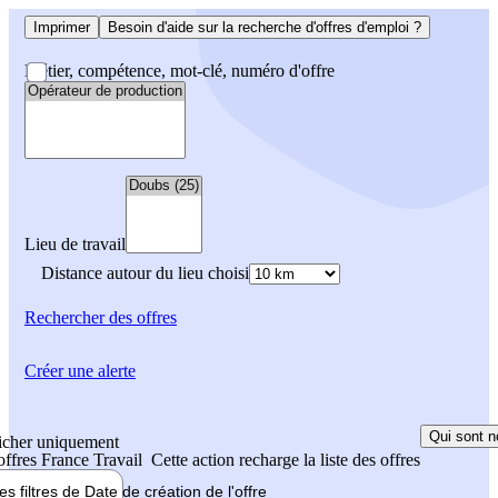
Imprimer
Besoin d'aide sur la recherche d'offres d'emploi ?
Métier, compétence, mot-clé, numéro d'offre
Lieu de travail
Distance autour du lieu choisi
Rechercher
des offres
Créer une alerte
Qui sont n
icher uniquement
 offres France Travail
Cette action recharge la liste des offres
les filtres de
Date de création
de l'offre