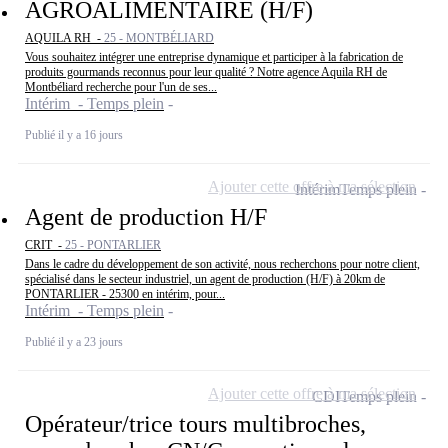
AGROALIMENTAIRE (H/F)
AQUILA RH -
25 - MONTBÉLIARD
Vous souhaitez intégrer une entreprise dynamique et participer à la fabrication de
produits gourmands reconnus pour leur qualité ? Notre agence Aquila RH de
Montbéliard recherche pour l'un de ses...
Intérim - Temps plein
Publié il y a 16 jours
Ajouter cette offre à ma sélection
Intérim
Temps plein
Agent de production H/F
CRIT -
25 - PONTARLIER
Dans le cadre du développement de son activité, nous recherchons pour notre client,
spécialisé dans le secteur industriel, un agent de production (H/F) à 20km de
PONTARLIER - 25300 en intérim, pour...
Intérim - Temps plein
Publié il y a 23 jours
Ajouter cette offre à ma sélection
CDI
Temps plein
Opérateur/trice tours multibroches,