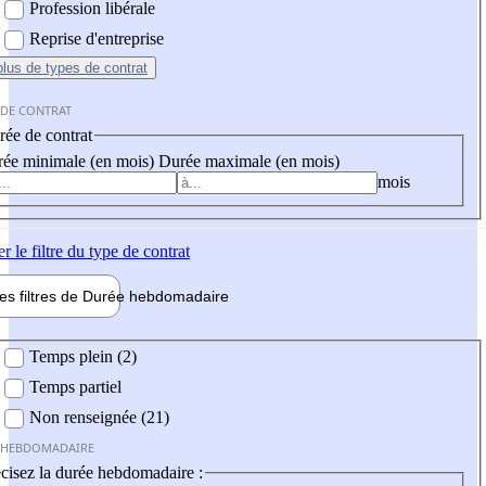
Profession libérale
Reprise d'entreprise
plus
de types de contrat
 DE CONTRAT
ée de contrat
ée minimale (en mois)
Durée maximale (en mois)
mois
er
le filtre du type de contrat
les filtres de
Durée hebdo
madaire
 hebdomadaire
Temps plein (2)
Temps partiel
Non renseignée (21)
 HEBDOMADAIRE
cisez la durée hebdomadaire :