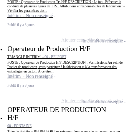
POSTE : Operateur de Production Tts H/F DESCRIPTION : Le job : Effectuer la
conduite de plusieurs lignes de TTS.. Attributions et responsabilités de la fonction : -
Vérifier les paramètres des...
Intérim - Non renseigné
Publié il y a 8 jours
Ajouter cette offre à ma sélection
Intérim
Non renseigné
Operateur de Production H/F
TRIANGLE INTÉRIM -
90 - BELFORT
POSTE : Operateur de Production H/F DESCRIPTION : Vos missions Au sein de
l'atelier de production, vous participez à la fabrication et à la transformation des
emballages en carton. À ce titre,...
Intérim - Non renseigné
Publié il y a 8 jours
Ajouter cette offre à ma sélection
Intérim
Non renseigné
OPERATEUR DE PRODUCTION
H/F
90 - FONTAINE
Triangle Solutions RH BELFORT recrute pour l'un de ses clients, acteur reconnu