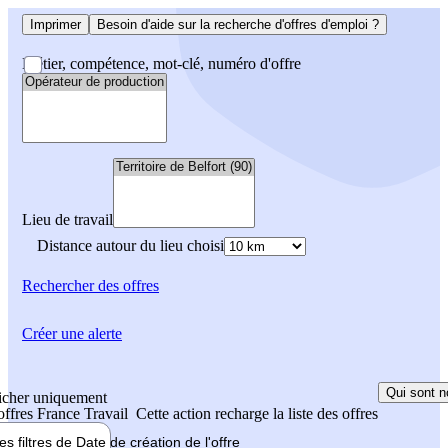
Imprimer
Besoin d'aide sur la recherche d'offres d'emploi ?
Métier, compétence, mot-clé, numéro d'offre
Lieu de travail
Distance autour du lieu choisi
Rechercher
des offres
Créer une alerte
Qui sont n
icher uniquement
 offres France Travail
Cette action recharge la liste des offres
les filtres de
Date de création
de l'offre