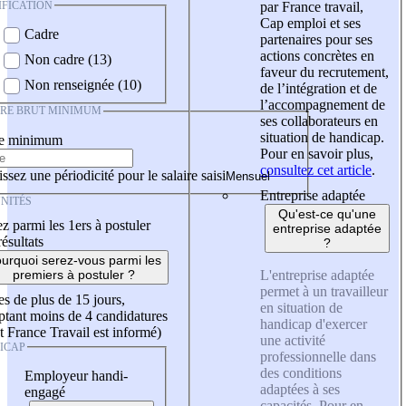
IFICATION
par France travail,
Cap emploi et ses
Cadre
partenaires pour ses
actions concrètes en
Non cadre (13)
faveur du recrutement,
Non renseignée (10)
de l’intégration et de
l’accompagnement de
IRE BRUT MINIMUM
ses collaborateurs en
situation de handicap.
re minimum
Pour en savoir plus,
consultez cet article
.
ssez une périodicité pour le salaire saisi
Entreprise adaptée
NITÉS
Qu'est-ce qu'une
z parmi les 1ers à postuler
entreprise adaptée
résultats
?
urquoi serez-vous parmi les
L'entreprise adaptée
premiers à postuler ?
permet à un travailleur
es de plus de 15 jours,
en situation de
tant moins de 4 candidatures
handicap d'exercer
t France Travail est informé)
une activité
ICAP
professionnelle dans
des conditions
Employeur handi-
adaptées à ses
engagé
capacités. Pour en