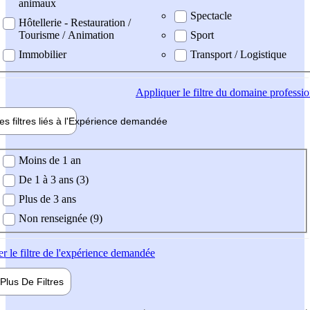
animaux
Spectacle
Hôtellerie - Restauration /
Tourisme / Animation
Sport
Immobilier
Transport / Logistique
Appliquer
le filtre du domaine professi
es filtres liés à l'
Expérience
demandée
ience demandée
Moins de 1 an
De 1 à 3 ans (3)
Plus de 3 ans
Non renseignée (9)
er
le filtre de l'expérience demandée
Plus De
Filtres