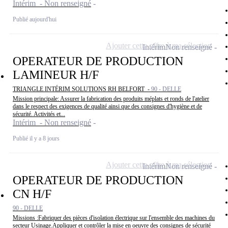
Intérim - Non renseigné
Publié aujourd'hui
Ajouter cette offre à ma sélection
Intérim
Non renseigné
OPERATEUR DE PRODUCTION
LAMINEUR H/F
TRIANGLE INTÉRIM SOLUTIONS RH BELFORT -
90 - DELLE
Mission principale: Assurer la fabrication des produits méplats et ronds de l'atelier
dans le respect des exigences de qualité ainsi que des consignes d'hygiène et de
sécurité. Activités et...
Intérim - Non renseigné
Publié il y a 8 jours
Ajouter cette offre à ma sélection
Intérim
Non renseigné
OPERATEUR DE PRODUCTION
CN H/F
90 - DELLE
Missions :Fabriquer des pièces d'isolation électrique sur l'ensemble des machines du
secteur Usinage.Appliquer et contrôler la mise en oeuvre des consignes de sécurité