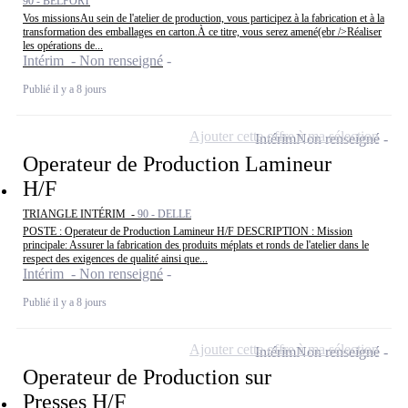
90 - BELFORT
Vos missionsAu sein de l'atelier de production, vous participez à la fabrication et à la
transformation des emballages en carton.À ce titre, vous serez amené(ebr />Réaliser
les opérations de...
Intérim - Non renseigné
Publié il y a 8 jours
Ajouter cette offre à ma sélection
Intérim
Non renseigné
Operateur de Production Lamineur
H/F
TRIANGLE INTÉRIM -
90 - DELLE
POSTE : Operateur de Production Lamineur H/F DESCRIPTION : Mission
principale: Assurer la fabrication des produits méplats et ronds de l'atelier dans le
respect des exigences de qualité ainsi que...
Intérim - Non renseigné
Publié il y a 8 jours
Ajouter cette offre à ma sélection
Intérim
Non renseigné
Operateur de Production sur
Presses H/F