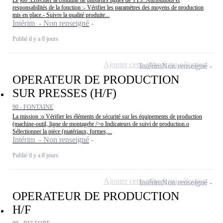
Le job :Effectuer la conduite de plusieurs lignes de TTS..Attributions et
responsabilités de la fonction :- Vérifier les paramètres des moyens de production
mis en place.- Suivre la qualité produite...
Intérim - Non renseigné
Publié il y a 8 jours
Ajouter cette offre à ma sélection
Intérim
Non renseigné
OPERATEUR DE PRODUCTION
SUR PRESSES (H/F)
90 - FONTAINE
La mission :o Vérifier les éléments de sécurité sur les équipements de production
(machine-outil, ligne de montagebr />o Indicateurs de suivi de production.o
Sélectionner la pièce (matériaux, formes,...
Intérim - Non renseigné
Publié il y a 8 jours
Ajouter cette offre à ma sélection
Intérim
Non renseigné
OPERATEUR DE PRODUCTION
H/F