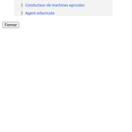
Fermer
Fermer
le détail de l'offre
/
Offre
sur
Offre précéden