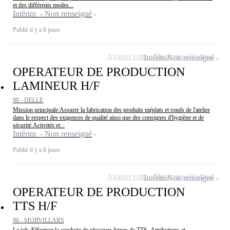
et des différents modes...
Intérim - Non renseigné
Publié il y a 8 jours
Ajouter cette offre à ma sélection
Intérim
Non renseigné
OPERATEUR DE PRODUCTION
LAMINEUR H/F
90 - DELLE
Mission principale:Assurer la fabrication des produits méplats et ronds de l'atelier
dans le respect des exigences de qualité ainsi que des consignes d'hygiène et de
sécurité.Activités et...
Intérim - Non renseigné
Publié il y a 8 jours
Ajouter cette offre à ma sélection
Intérim
Non renseigné
OPERATEUR DE PRODUCTION
TTS H/F
90 - MORVILLARS