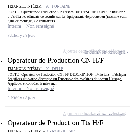
TRIANGLE INTÉRIM -
90 - FONTAINE
POSTE : Operateur de Production sur Presses H/F DESCRIPTION : La mission :
o Vérifier les éléments de sécurité sur les équipements de production (machine-outil,
ligne de montage, ). o Indicateurs...
Intérim - Non renseigné
Publié il y a 8 jours
Ajouter cette offre à ma sélection
Intérim
Non renseigné
Operateur de Production CN H/F
TRIANGLE INTÉRIM -
90 - DELLE
POSTE : Operateur de Production CN H/F DESCRIPTION : Missions : Fabriquer
des pièces d'isolation électrique sur l'ensemble des machines du secteur Usinage.
Appliquer et contrôler la mise en...
Intérim - Non renseigné
Publié il y a 8 jours
Ajouter cette offre à ma sélection
Intérim
Non renseigné
Operateur de Production Tts H/F
TRIANGLE INTÉRIM -
90 - MORVILLARS