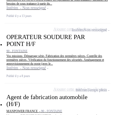
besoins de sous-traitance à partir du...
Intérim - Non renseigné
Publié il y a 13 jours
Ajouter cette offre à ma sélection
Intérim
Non renseigné
OPERATEUR SOUDURE PAR
POINT H/F
90 - FONTAINE
Vos missions :Démarrage série- Fabrication des premières pièces- Contrôle des
premières pièces- Vérification du fonctionnement des sécurités- Aménagement et
approvisionnement du poste (avec le...
Intérim - Non renseigné
Publié il y a 8 jours
Ajouter cette offre à ma sélection
Intérim
Temps plein
Agent de fabrication automobile
(H/F)
MANPOWER FRANCE -
90 - FONTAINE