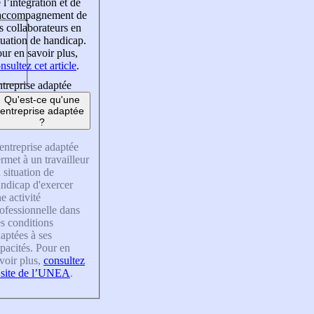
 l’intégration et de
’accompagnement de
s collaborateurs en
tuation de handicap.
ur en savoir plus,
nsultez cet article
.
treprise adaptée
Qu'est-ce qu'une
entreprise adaptée
?
entreprise adaptée
rmet à un travailleur
 situation de
ndicap d'exercer
e activité
ofessionnelle dans
s conditions
aptées à ses
pacités. Pour en
voir plus,
consultez
 site de l’UNEA
.