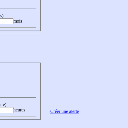
s)
mois
ure)
heures
Créer une alerte