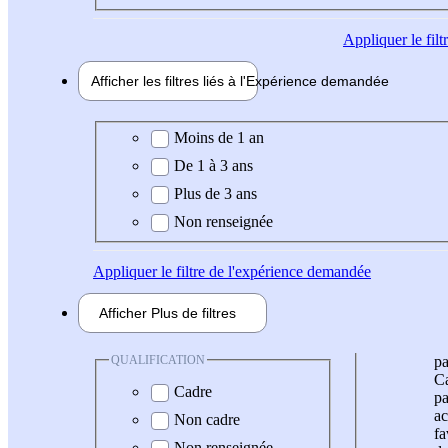
Appliquer
le fil
Afficher les filtres liés à l'
Expérience
demandée
Expérience demandée
Moins de 1 an
De 1 à 3 ans
Plus de 3 ans
Non renseignée
Appliquer
le filtre de l'expérience demandée
Afficher
Plus de
filtres
QUALIFICATION
pa
Ca
Cadre
pa
ac
Non cadre
fa
Non renseignée