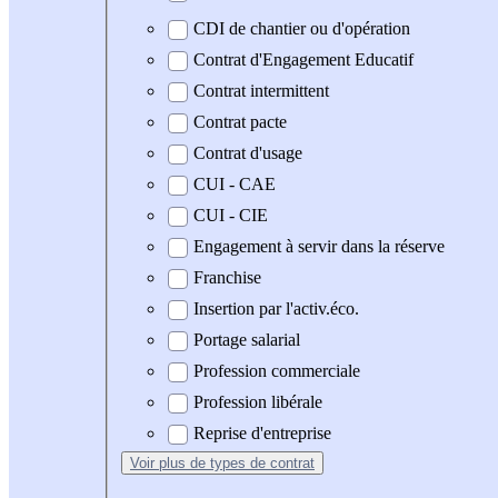
CDI de chantier ou d'opération
Contrat d'Engagement Educatif
Contrat intermittent
Contrat pacte
Contrat d'usage
CUI - CAE
CUI - CIE
Engagement à servir dans la réserve
Franchise
Insertion par l'activ.éco.
Portage salarial
Profession commerciale
Profession libérale
Reprise d'entreprise
Voir plus
de types de contrat