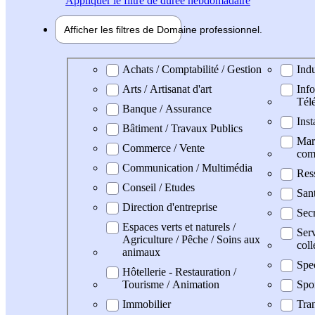
Appliquer
le filtre de durée hebdomadaire
Afficher les filtres de
Domaine pro
fessionnel
Domaine professionel
Achats / Comptabilité / Gestion
Indu
Arts / Artisanat d'art
Info
Tél
Banque / Assurance
Inst
Bâtiment / Travaux Publics
Mark
Commerce / Vente
com
Communication / Multimédia
Res
Conseil / Etudes
San
Direction d'entreprise
Secr
Espaces verts et naturels /
Serv
Agriculture / Pêche / Soins aux
coll
animaux
Spe
Hôtellerie - Restauration /
Tourisme / Animation
Spo
Immobilier
Tran