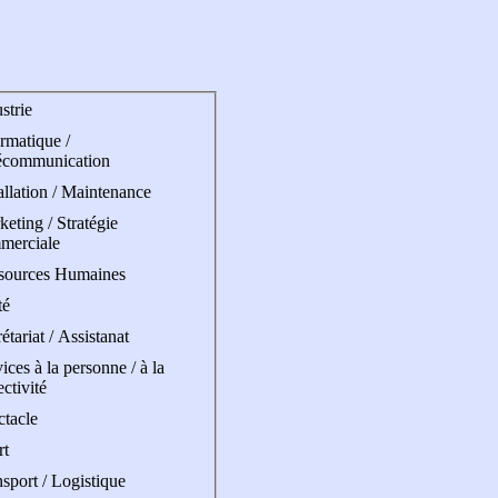
strie
rmatique /
écommunication
allation / Maintenance
eting / Stratégie
merciale
sources Humaines
té
étariat / Assistanat
ices à la personne / à la
ectivité
ctacle
rt
sport / Logistique