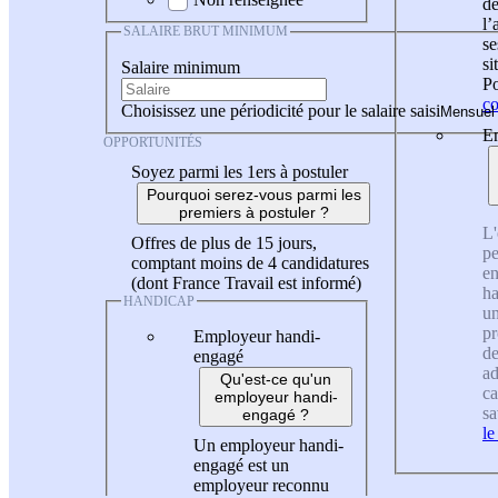
de
l
SALAIRE BRUT MINIMUM
se
si
Salaire minimum
Po
co
Choisissez une périodicité pour le salaire saisi
En
OPPORTUNITÉS
Soyez parmi les 1ers à postuler
Pourquoi serez-vous parmi les
premiers à postuler ?
L'
Offres de plus de 15 jours,
pe
comptant moins de 4 candidatures
en
(dont France Travail est informé)
ha
HANDICAP
un
pr
Employeur handi-
de
engagé
ad
Qu'est-ce qu'un
ca
employeur handi-
sa
engagé ?
le
Un employeur handi-
engagé est un
employeur reconnu