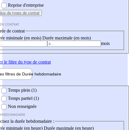
Reprise d'entreprise
plus
de types de contrat
 DE CONTRAT
ée de contrat
ée minimale (en mois)
Durée maximale (en mois)
mois
er
le filtre du type de contrat
les filtres de
Durée hebdo
madaire
 hebdomadaire
Temps plein (1)
Temps partiel (1)
Non renseignée
 HEBDOMADAIRE
cisez la durée hebdomadaire :
ée minimale (en heure)
Durée maximale (en heure)