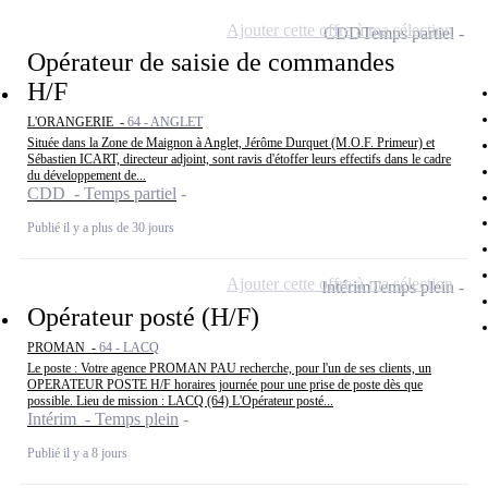
Ajouter cette offre à ma sélection
CDD
Temps partiel
Opérateur de saisie de commandes
H/F
L'ORANGERIE -
64 - ANGLET
Située dans la Zone de Maignon à Anglet, Jérôme Durquet (M.O.F. Primeur) et
Sébastien ICART, directeur adjoint, sont ravis d'étoffer leurs effectifs dans le cadre
du développement de...
CDD - Temps partiel
Publié il y a plus de 30 jours
Ajouter cette offre à ma sélection
Intérim
Temps plein
Opérateur posté (H/F)
PROMAN -
64 - LACQ
Le poste : Votre agence PROMAN PAU recherche, pour l'un de ses clients, un
OPERATEUR POSTE H/F horaires journée pour une prise de poste dès que
possible. Lieu de mission : LACQ (64) L'Opérateur posté...
Intérim - Temps plein
Publié il y a 8 jours