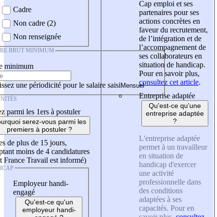
Cap emploi et ses
Cadre
partenaires pour ses
actions concrètes en
Non cadre (2)
faveur du recrutement,
Non renseignée
de l’intégration et de
l’accompagnement de
IRE BRUT MINIMUM
ses collaborateurs en
situation de handicap.
re minimum
Pour en savoir plus,
consultez cet article
.
ssez une périodicité pour le salaire saisi
Entreprise adaptée
NITÉS
Qu'est-ce qu'une
z parmi les 1ers à postuler
entreprise adaptée
?
urquoi serez-vous parmi les
premiers à postuler ?
L'entreprise adaptée
es de plus de 15 jours,
permet à un travailleur
tant moins de 4 candidatures
en situation de
t France Travail est informé)
handicap d'exercer
ICAP
une activité
professionnelle dans
Employeur handi-
des conditions
engagé
adaptées à ses
Qu'est-ce qu'un
capacités. Pour en
employeur handi-
savoir plus,
consultez