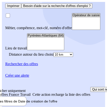
Imprimer
Besoin d'aide sur la recherche d'offres d'emploi ?
Métier, compétence, mot-clé, numéro d'offre
Lieu de travail
Distance autour du lieu choisi
Rechercher
des offres
Créer une alerte
Qui sont n
icher uniquement
 offres France Travail
Cette action recharge la liste des offres
les filtres de
Date de création
de l'offre