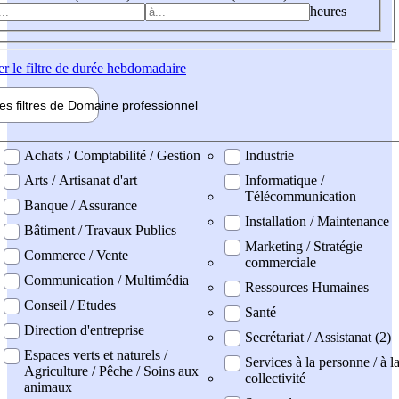
heures
er
le filtre de durée hebdomadaire
les filtres de
Domaine pro
fessionnel
ne professionel
Achats / Comptabilité / Gestion
Industrie
Arts / Artisanat d'art
Informatique /
Télécommunication
Banque / Assurance
Installation / Maintenance
Bâtiment / Travaux Publics
Marketing / Stratégie
Commerce / Vente
commerciale
Communication / Multimédia
Ressources Humaines
Conseil / Etudes
Santé
Direction d'entreprise
Secrétariat / Assistanat (2)
Espaces verts et naturels /
Services à la personne / à l
Agriculture / Pêche / Soins aux
collectivité
animaux