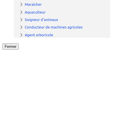
Fermer
Fermer
le détail de l'offre
/
Offre
sur
Offre précéden