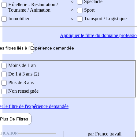
Spectacle
Hôtellerie - Restauration /
Tourisme / Animation
Sport
Immobilier
Transport / Logistique
Appliquer
le filtre du domaine professi
es filtres liés à l'
Expérience
demandée
ience demandée
Moins de 1 an
De 1 à 3 ans (2)
Plus de 3 ans
Non renseignée
er
le filtre de l'expérience demandée
Plus De
Filtres
IFICATION
par France travail,