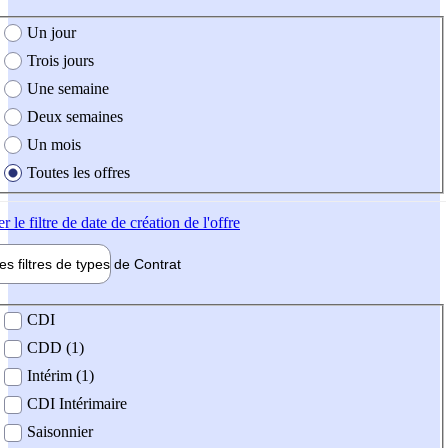
e création de l'offre
Un jour
Trois jours
Une semaine
Deux semaines
Un mois
Toutes les offres
er
le filtre de date de création de l'offre
les filtres de types de
Contrat
de contrat
CDI
CDD (1)
Intérim (1)
CDI Intérimaire
Saisonnier