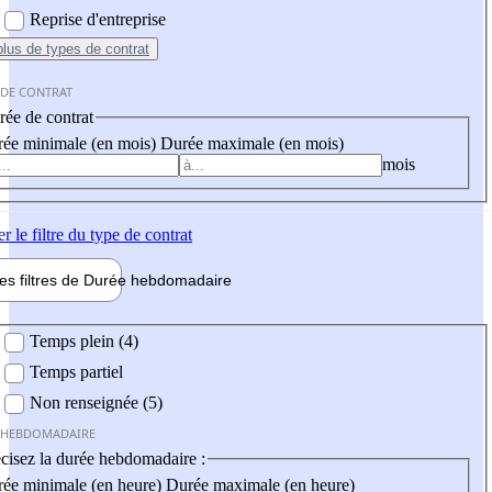
Reprise d'entreprise
plus
de types de contrat
 DE CONTRAT
ée de contrat
ée minimale (en mois)
Durée maximale (en mois)
mois
er
le filtre du type de contrat
les filtres de
Durée hebdo
madaire
 hebdomadaire
Temps plein (4)
Temps partiel
Non renseignée (5)
 HEBDOMADAIRE
cisez la durée hebdomadaire :
ée minimale (en heure)
Durée maximale (en heure)