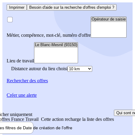
Imprimer
Besoin d'aide sur la recherche d'offres d'emploi ?
Métier, compétence, mot-clé, numéro d'offre
Lieu de travail
Distance autour du lieu choisi
Rechercher
des offres
Créer une alerte
Qui sont n
icher uniquement
 offres France Travail
Cette action recharge la liste des offres
les filtres de
Date de création
de l'offre