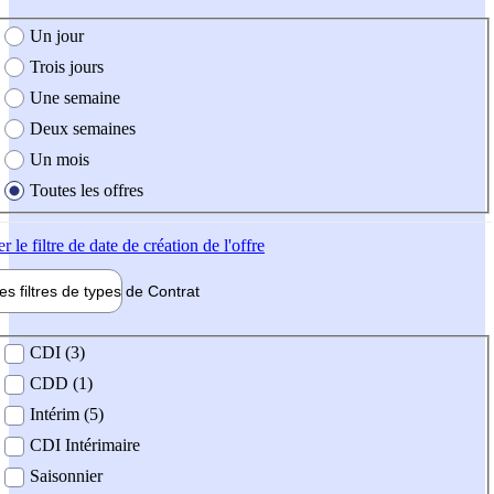
e création de l'offre
Un jour
Trois jours
Une semaine
Deux semaines
Un mois
Toutes les offres
er
le filtre de date de création de l'offre
les filtres de types de
Contrat
de contrat
CDI (3)
CDD (1)
Intérim (5)
CDI Intérimaire
Saisonnier