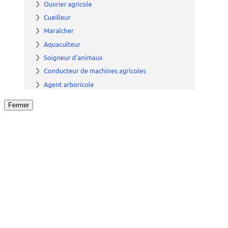
Fermer
Fermer
le détail de l'offre
/
Offre
sur
Offre précéden