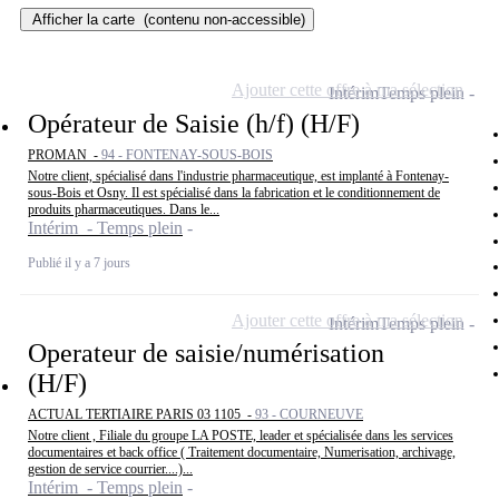
Afficher la carte
(contenu non-accessible)
Ajouter cette offre à ma sélection
Intérim
Temps plein
Opérateur de Saisie (h/f) (H/F)
PROMAN -
94 - FONTENAY-SOUS-BOIS
Notre client, spécialisé dans l'industrie pharmaceutique, est implanté à Fontenay-
sous-Bois et Osny. Il est spécialisé dans la fabrication et le conditionnement de
produits pharmaceutiques. Dans le...
Intérim - Temps plein
Publié il y a 7 jours
Ajouter cette offre à ma sélection
Intérim
Temps plein
Operateur de saisie/numérisation
(H/F)
ACTUAL TERTIAIRE PARIS 03 1105 -
93 - COURNEUVE
Notre client , Filiale du groupe LA POSTE, leader et spécialisée dans les services
documentaires et back office ( Traitement documentaire, Numerisation, archivage,
gestion de service courrier....)...
Intérim - Temps plein