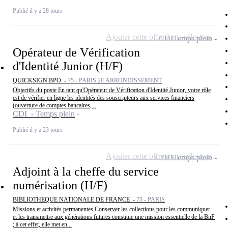
Publié il y a 28 jours
Ajouter cette offre à ma sélection
CDI
Temps plein
Opérateur de Vérification
d'Identité Junior (H/F)
QUICKSIGN BPO -
75 - PARIS 2E ARRONDISSEMENT
Objectifs du poste En tant qu'Opérateur de Vérification d'Identité Junior, votre rôle
est de vérifier en ligne les identités des souscripteurs aux services financiers
(ouverture de comptes bancaires,...
CDI - Temps plein
Publié il y a 23 jours
Ajouter cette offre à ma sélection
CDD
Temps plein
Adjoint à la cheffe du service
numérisation (H/F)
BIBLIOTHEQUE NATIONALE DE FRANCE -
75 - PARIS
Missions et activités permanentes Conserver les collections pour les communiquer
et les transmettre aux générations futures constitue une mission essentielle de la BnF
; à cet effet, elle met en...