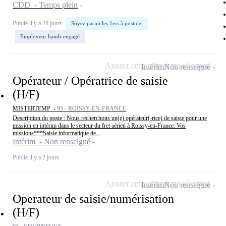
CDD - Temps plein
Publié il y a 28 jours
Soyez parmi les 1ers à postuler
Employeur handi-engagé
Ajouter cette offre à ma sélection
Intérim
Non renseigné
Opérateur / Opératrice de saisie
(H/F)
MISTERTEMP -
95 - ROISSY-EN-FRANCE
Description du poste : Nous recherchons un(e) opérateur(-rice) de saisie pour une
mission en intérim dans le secteur du fret aérien à Roissy-en-France. Vos
missions***Saisie informatique de...
Intérim - Non renseigné
Publié il y a 2 jours
Ajouter cette offre à ma sélection
Intérim
Non renseigné
Operateur de saisie/numérisation
(H/F)