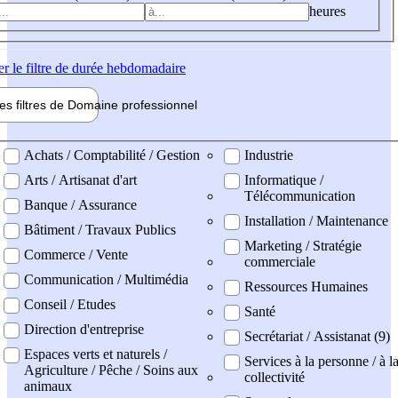
heures
er
le filtre de durée hebdomadaire
les filtres de
Domaine pro
fessionnel
ne professionel
Achats / Comptabilité / Gestion
Industrie
Arts / Artisanat d'art
Informatique /
Télécommunication
Banque / Assurance
Installation / Maintenance
Bâtiment / Travaux Publics
Marketing / Stratégie
Commerce / Vente
commerciale
Communication / Multimédia
Ressources Humaines
Conseil / Etudes
Santé
Direction d'entreprise
Secrétariat / Assistanat (9)
Espaces verts et naturels /
Services à la personne / à l
Agriculture / Pêche / Soins aux
collectivité
animaux