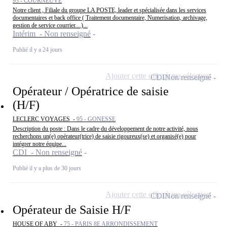
93 - COURNEUVE
Notre client , Filiale du groupe LA POSTE, leader et spécialisée dans les services
documentaires et back office ( Traitement documentaire, Numerisation, archivage,
gestion de service courrier....)...
Intérim - Non renseigné
Publié il y a 24 jours
Ajouter cette offre à ma sélection
CDI
Non renseigné
Opérateur / Opératrice de saisie
(H/F)
LECLERC VOYAGES -
95 - GONESSE
Description du poste : Dans le cadre du développement de notre activité, nous
recherchons un(e) opérateur(trice) de saisie rigoureux(se) et organisé(e) pour
intégrer notre équipe...
CDI - Non renseigné
Publié il y a plus de 30 jours
Ajouter cette offre à ma sélection
CDI
Non renseigné
Opérateur de Saisie H/F
HOUSE OF ABY -
75 - PARIS 8E ARRONDISSEMENT