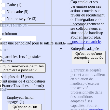
Cap emploi et ses
Cadre (1)
partenaires pour ses
actions concrètes en
Non cadre (5)
faveur du recrutement,
Non renseignée (3)
de l’intégration et de
l’accompagnement de
IRE BRUT MINIMUM
ses collaborateurs en
situation de handicap.
re minimum
Pour en savoir plus,
consultez cet article
.
ssez une périodicité pour le salaire saisi
Entreprise adaptée
NITÉS
Qu'est-ce qu'une
z parmi les 1ers à postuler
entreprise adaptée
résultats
?
urquoi serez-vous parmi les
L'entreprise adaptée
premiers à postuler ?
permet à un travailleur
es de plus de 15 jours,
en situation de
tant moins de 4 candidatures
handicap d'exercer
t France Travail est informé)
une activité
ICAP
professionnelle dans
des conditions
Employeur handi-
adaptées à ses
engagé (1)
capacités. Pour en
Qu'est-ce qu'un
savoir plus,
consultez