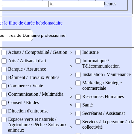
heures
er
le filtre de durée hebdomadaire
les filtres de
Domaine pro
fessionnel
ne professionel
Achats / Comptabilité / Gestion
Industrie
Arts / Artisanat d'art
Informatique /
Télécommunication
Banque / Assurance
Installation / Maintenance
Bâtiment / Travaux Publics
Marketing / Stratégie
Commerce / Vente
commerciale
Communication / Multimédia
Ressources Humaines
Conseil / Etudes
Santé
Direction d'entreprise
Secrétariat / Assistanat
Espaces verts et naturels /
Services à la personne / à l
Agriculture / Pêche / Soins aux
collectivité
animaux