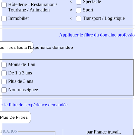
Spectacle
Hôtellerie - Restauration /
Tourisme / Animation
Sport
Immobilier
Transport / Logistique
Appliquer
le filtre du domaine professi
es filtres liés à l'
Expérience
demandée
ience demandée
Moins de 1 an
De 1 à 3 ans
Plus de 3 ans
Non renseignée
er
le filtre de l'expérience demandée
Plus De
Filtres
IFICATION
par France travail,