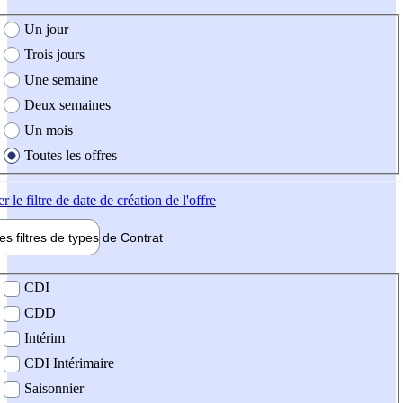
e création de l'offre
Un jour
Trois jours
Une semaine
Deux semaines
Un mois
Toutes les offres
er
le filtre de date de création de l'offre
les filtres de types de
Contrat
de contrat
CDI
CDD
Intérim
CDI Intérimaire
Saisonnier