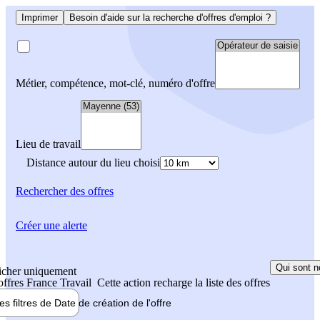
Imprimer
Besoin d'aide sur la recherche d'offres d'emploi ?
Métier, compétence, mot-clé, numéro d'offre
Lieu de travail
Distance autour du lieu choisi
Rechercher
des offres
Créer une alerte
Qui sont n
icher uniquement
 offres France Travail
Cette action recharge la liste des offres
les filtres de
Date de création
de l'offre