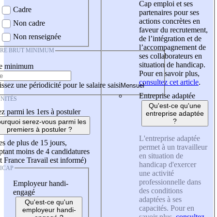
Cap emploi et ses
Cadre
partenaires pour ses
actions concrètes en
Non cadre
faveur du recrutement,
Non renseignée
de l’intégration et de
l’accompagnement de
IRE BRUT MINIMUM
ses collaborateurs en
situation de handicap.
re minimum
Pour en savoir plus,
consultez cet article
.
ssez une périodicité pour le salaire saisi
Entreprise adaptée
NITÉS
Qu'est-ce qu'une
z parmi les 1ers à postuler
entreprise adaptée
?
urquoi serez-vous parmi les
premiers à postuler ?
L'entreprise adaptée
es de plus de 15 jours,
permet à un travailleur
tant moins de 4 candidatures
en situation de
t France Travail est informé)
handicap d'exercer
ICAP
une activité
professionnelle dans
Employeur handi-
des conditions
engagé
adaptées à ses
Qu'est-ce qu'un
capacités. Pour en
employeur handi-
savoir plus,
consultez