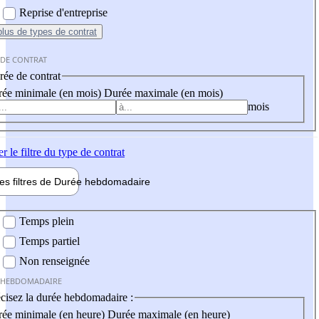
Reprise d'entreprise
plus
de types de contrat
 DE CONTRAT
ée de contrat
ée minimale (en mois)
Durée maximale (en mois)
mois
er
le filtre du type de contrat
les filtres de
Durée hebdo
madaire
 hebdomadaire
Temps plein
Temps partiel
Non renseignée
 HEBDOMADAIRE
cisez la durée hebdomadaire :
ée minimale (en heure)
Durée maximale (en heure)