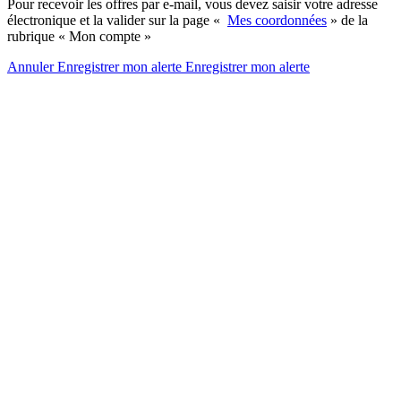
Pour recevoir les offres par e-mail, vous devez saisir votre adresse
électronique et la valider sur la page «
Mes coordonnées
» de la
rubrique « Mon compte »
Annuler
Enregistrer mon alerte
Enregistrer
mon alerte