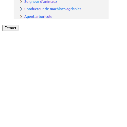
Fermer
Fermer
le détail de l'offre
/
Offre
sur
Offre précéden