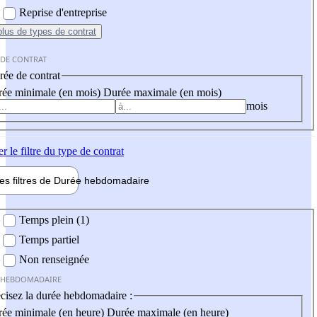
Reprise d'entreprise
plus
de types de contrat
 DE CONTRAT
ée de contrat
ée minimale (en mois)
Durée maximale (en mois)
mois
er
le filtre du type de contrat
les filtres de
Durée hebdo
madaire
 hebdomadaire
Temps plein (1)
Temps partiel
Non renseignée
 HEBDOMADAIRE
cisez la durée hebdomadaire :
ée minimale (en heure)
Durée maximale (en heure)