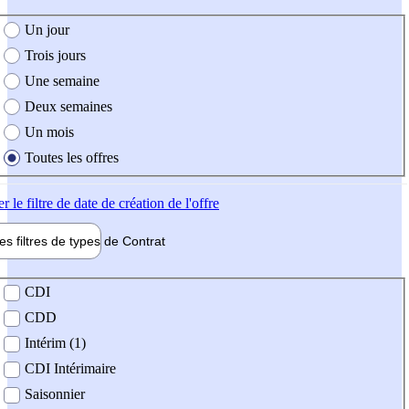
e création de l'offre
Un jour
Trois jours
Une semaine
Deux semaines
Un mois
Toutes les offres
er
le filtre de date de création de l'offre
les filtres de types de
Contrat
de contrat
CDI
CDD
Intérim (1)
CDI Intérimaire
Saisonnier