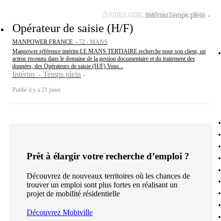
Ajouter cette offre à ma sélection
Intérim
Temps plein
Opérateur de saisie (H/F)
MANPOWER FRANCE -
72 - MANS
Manpower référence intérim LE MANS TERTIAIRE recherche pour son client, un
acteur reconnu dans le domaine de la gestion documentaire et du traitement des
données, des Opérateurs de saisie (H/F) Vous...
Intérim - Temps plein
Publié il y a 21 jours
Prêt à élargir votre recherche d’emploi ?
Découvrez de nouveaux territoires où les chances de
trouver un emploi sont plus fortes en réalisant un
projet de mobilité résidentielle
Découvrez Mobiville