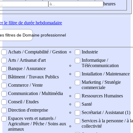
heures
er
le filtre de durée hebdomadaire
les filtres de
Domaine pro
fessionnel
ne professionel
Achats / Comptabilité / Gestion
Industrie
Arts / Artisanat d'art
Informatique /
Télécommunication
Banque / Assurance
Installation / Maintenance
Bâtiment / Travaux Publics
Marketing / Stratégie
Commerce / Vente
commerciale
Communication / Multimédia
Ressources Humaines
Conseil / Etudes
Santé
Direction d'entreprise
Secrétariat / Assistanat (1)
Espaces verts et naturels /
Services à la personne / à l
Agriculture / Pêche / Soins aux
collectivité
animaux