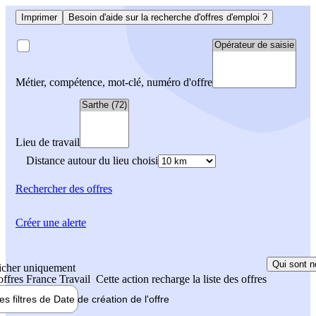
Imprimer
Besoin d'aide sur la recherche d'offres d'emploi ?
Métier, compétence, mot-clé, numéro d'offre
Lieu de travail
Distance autour du lieu choisi
Rechercher
des offres
Créer une alerte
Qui sont n
icher uniquement
 offres France Travail
Cette action recharge la liste des offres
les filtres de
Date de création
de l'offre