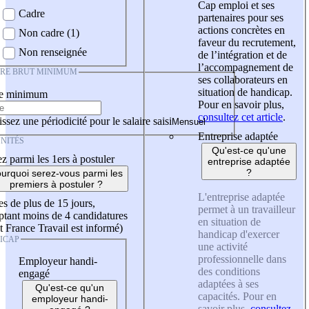
Cap emploi et ses
Cadre
partenaires pour ses
actions concrètes en
Non cadre (1)
faveur du recrutement,
Non renseignée
de l’intégration et de
l’accompagnement de
IRE BRUT MINIMUM
ses collaborateurs en
situation de handicap.
re minimum
Pour en savoir plus,
consultez cet article
.
ssez une périodicité pour le salaire saisi
Entreprise adaptée
NITÉS
Qu'est-ce qu'une
z parmi les 1ers à postuler
entreprise adaptée
?
urquoi serez-vous parmi les
premiers à postuler ?
L'entreprise adaptée
es de plus de 15 jours,
permet à un travailleur
tant moins de 4 candidatures
en situation de
t France Travail est informé)
handicap d'exercer
ICAP
une activité
professionnelle dans
Employeur handi-
des conditions
engagé
adaptées à ses
Qu'est-ce qu'un
capacités. Pour en
employeur handi-
savoir plus,
consultez