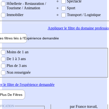
Spectacle
Hôtellerie - Restauration /
Tourisme / Animation
Sport
Immobilier
Transport / Logistique
Appliquer
le filtre du domaine professi
es filtres liés à l'
Expérience
demandée
ience demandée
Moins de 1 an
De 1 à 3 ans
Plus de 3 ans
Non renseignée
er
le filtre de l'expérience demandée
Plus De
Filtres
IFICATION
par France travail,