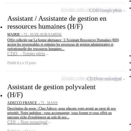
Ajouter cette offre à ma sélection
CDD
Temps plein
Assistant / Assistante de gestion en
ressources humaines (H/F)
MAIRIE -
72 - SUZE-SUR-SARTHE
Offre collectée par La bonne alternance : L'Assistant Ressources Humaines (RH)
assiste les responsables et optimise les processus de gestion administrative et
opérationnelle des ressources humaines...
CDD - Temps plein
Publié il y a 15 jours
Ajouter cette offre à ma sélection
CDI
Non renseigné
Assistant de gestion polyvalent
(H/F)
ADECCO FRANCE -
72 - MANS
Description du poste : Chez Adecco, nous plaçons votre avenir au cœur de nos
priorités. Notre ambition : vous accompagner, vous former et vous offrir un
parcours riche d'expériences au sein de nos...
CDI - Non renseigné