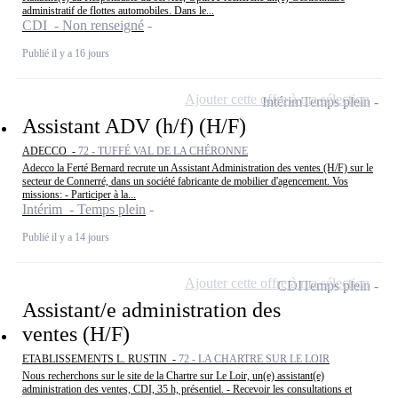
administratif de flottes automobiles. Dans le...
CDI - Non renseigné
Publié il y a 16 jours
Ajouter cette offre à ma sélection
Intérim
Temps plein
Assistant ADV (h/f) (H/F)
ADECCO -
72 - TUFFÉ VAL DE LA CHÉRONNE
Adecco la Ferté Bernard recrute un Assistant Administration des ventes (H/F) sur le
secteur de Connerré, dans un société fabricante de mobilier d'agencement. Vos
missions: - Participer à la...
Intérim - Temps plein
Publié il y a 14 jours
Ajouter cette offre à ma sélection
CDI
Temps plein
Assistant/e administration des
ventes (H/F)
ETABLISSEMENTS L. RUSTIN -
72 - LA CHARTRE SUR LE LOIR
Nous recherchons sur le site de la Chartre sur Le Loir, un(e) assistant(e)
administration des ventes, CDI, 35 h, présentiel. - Recevoir les consultations et