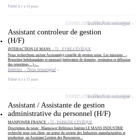
Publié il y a 14 jours
Ajouter cette offre à ma sélection
Intérim
Non renseigné
Assistant controleur de gestion
(H/F)
INTERACTION LE MANS -
72 - YVRÉ-L'ÉVÊQUE
Nous recherchons un/une Assistant(e) contrôle de gestion usine. Les missions : -
Reporting hebdomadaire et mensuel (intégration de données, restitution et diffusion
des reportings ...) -...
Intérim - Non renseigné
Publié il y a 15 jours
Ajouter cette offre à ma sélection
Intérim
Non renseigné
Assistant / Assistante de gestion
administrative du personnel (H/F)
MANPOWER FRANCE -
72 - PARIGNÉ-L'ÉVÊQUE
Description du poste : Manpower Référence Intérim LE MANS INDUSTRIE
recherche pour son client, un acteur du secteur des Industries manufacturières et
production, un Assistant Gestion des Ressources...