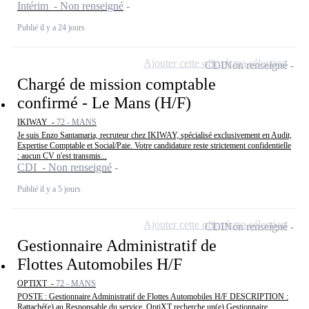
Intérim - Non renseigné
Publié il y a 24 jours
Ajouter cette offre à ma sélection
CDI
Non renseigné
Chargé de mission comptable
confirmé - Le Mans (H/F)
IKIWAY -
72 - MANS
Je suis Enzo Santamaria, recruteur chez IKIWAY, spécialisé exclusivement en Audit,
Expertise Comptable et Social/Paie. Votre candidature reste strictement confidentielle
: aucun CV n'est transmis...
CDI - Non renseigné
Publié il y a 5 jours
Ajouter cette offre à ma sélection
CDI
Non renseigné
Gestionnaire Administratif de
Flottes Automobiles H/F
OPTIXT -
72 - MANS
POSTE : Gestionnaire Administratif de Flottes Automobiles H/F DESCRIPTION :
Rattaché(e) au Responsable du service, OptiXT recherche un(e) Gestionnaire