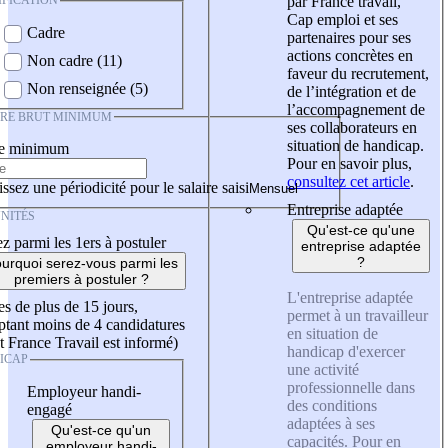
IFICATION
par France travail,
Cap emploi et ses
Cadre
partenaires pour ses
actions concrètes en
Non cadre (11)
faveur du recrutement,
Non renseignée (5)
de l’intégration et de
l’accompagnement de
IRE BRUT MINIMUM
ses collaborateurs en
situation de handicap.
re minimum
Pour en savoir plus,
consultez cet article
.
ssez une périodicité pour le salaire saisi
Entreprise adaptée
NITÉS
Qu'est-ce qu'une
z parmi les 1ers à postuler
entreprise adaptée
?
urquoi serez-vous parmi les
premiers à postuler ?
L'entreprise adaptée
es de plus de 15 jours,
permet à un travailleur
tant moins de 4 candidatures
en situation de
t France Travail est informé)
handicap d'exercer
ICAP
une activité
professionnelle dans
Employeur handi-
des conditions
engagé
adaptées à ses
Qu'est-ce qu'un
capacités. Pour en
employeur handi-