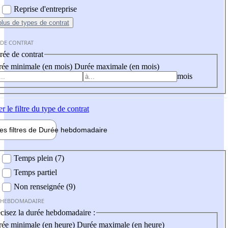
Reprise d'entreprise
plus
de types de contrat
 DE CONTRAT
ée de contrat
ée minimale (en mois)
Durée maximale (en mois)
mois
er
le filtre du type de contrat
les filtres de
Durée hebdo
madaire
 hebdomadaire
Temps plein (7)
Temps partiel
Non renseignée (9)
 HEBDOMADAIRE
cisez la durée hebdomadaire :
ée minimale (en heure)
Durée maximale (en heure)