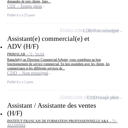
demandes de prix clients, faire...
CDI - Temps plein
Publié il y a 23 jours
Ajouter cette offre à ma sélection
CDD
Non renseigné
Assistant(e) commercial(e) et
ADV (H/F)
PRIMALAB -
72 - VAAS
Rattaché(e) au Directeur Commercial Adjoint, vous contribuez au bon
fonctionnement du service commercial. En lien quotidien avec les clients, les
commerciaux et les différents services de...
CDD - Non renseigné
Publié il y a 2 jours
Ajouter cette offre à ma sélection
CDD
Temps plein
Assistant / Assistante des ventes
(H/F)
INSTITUT FRANCAIS DE FORMATION PROFESSIONNELLE A&A -
72 -
ALLONNES