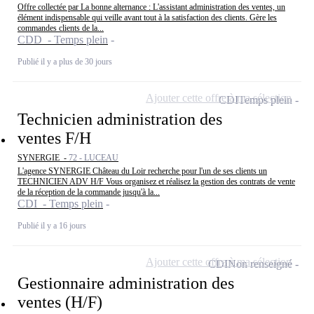
Offre collectée par La bonne alternance : L'assistant administration des ventes, un
élément indispensable qui veille avant tout à la satisfaction des clients. Gère les
commandes clients de la...
CDD - Temps plein
Publié il y a plus de 30 jours
Ajouter cette offre à ma sélection
CDI
Temps plein
Technicien administration des
ventes F/H
SYNERGIE -
72 - LUCEAU
L'agence SYNERGIE Château du Loir recherche pour l'un de ses clients un
TECHNICIEN ADV H/F Vous organisez et réalisez la gestion des contrats de vente
de la réception de la commande jusqu'à la...
CDI - Temps plein
Publié il y a 16 jours
Ajouter cette offre à ma sélection
CDI
Non renseigné
Gestionnaire administration des
ventes (H/F)