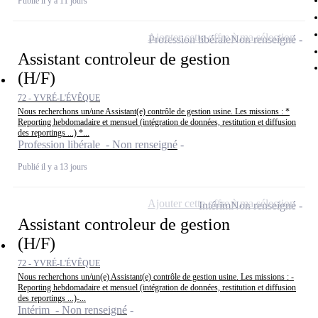
Publié il y a 11 jours
Ajouter cette offre à ma sélection
Profession libérale
Non renseigné
Assistant controleur de gestion
(H/F)
72 - YVRÉ-L'ÉVÊQUE
Nous recherchons un/une Assistant(e) contrôle de gestion usine. Les missions : *
Reporting hebdomadaire et mensuel (intégration de données, restitution et diffusion
des reportings ...) *...
Profession libérale - Non renseigné
Publié il y a 13 jours
Ajouter cette offre à ma sélection
Intérim
Non renseigné
Assistant controleur de gestion
(H/F)
72 - YVRÉ-L'ÉVÊQUE
Nous recherchons un/un(e) Assistant(e) contrôle de gestion usine. Les missions : -
Reporting hebdomadaire et mensuel (intégration de données, restitution et diffusion
des reportings ...)-...
Intérim - Non renseigné