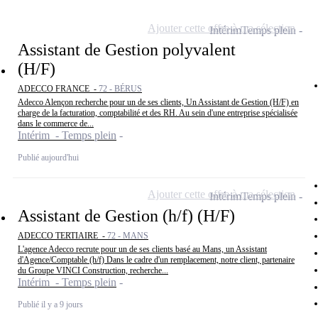
Ajouter cette offre à ma sélection
Intérim
Temps plein
Assistant de Gestion polyvalent
(H/F)
ADECCO FRANCE -
72 - BÉRUS
Adecco Alençon recherche pour un de ses clients, Un Assistant de Gestion (H/F) en
charge de la facturation, comptabilité et des RH. Au sein d'une entreprise spécialisée
dans le commerce de...
Intérim - Temps plein
Publié aujourd'hui
Ajouter cette offre à ma sélection
Intérim
Temps plein
Assistant de Gestion (h/f) (H/F)
ADECCO TERTIAIRE -
72 - MANS
L'agence Adecco recrute pour un de ses clients basé au Mans, un Assistant
d'Agence/Comptable (h/f) Dans le cadre d'un remplacement, notre client, partenaire
du Groupe VINCI Construction, recherche...
Intérim - Temps plein
Publié il y a 9 jours