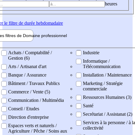
heures
er
le filtre de durée hebdomadaire
les filtres de
Domaine pro
fessionnel
ne professionel
Achats / Comptabilité /
Industrie
Gestion (6)
Informatique /
Arts / Artisanat d'art
Télécommunication
Banque / Assurance
Installation / Maintenance
Bâtiment / Travaux Publics
Marketing / Stratégie
commerciale
Commerce / Vente (5)
Ressources Humaines (3)
Communication / Multimédia
Santé
Conseil / Etudes
Secrétariat / Assistanat (2)
Direction d'entreprise
Services à la personne / à l
Espaces verts et naturels /
collectivité
Agriculture / Pêche / Soins aux