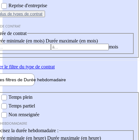
Reprise d'entreprise
plus
de types de contrat
 DE CONTRAT
ée de contrat
ée minimale (en mois)
Durée maximale (en mois)
mois
er
le filtre du type de contrat
les filtres de
Durée hebdo
madaire
 hebdomadaire
Temps plein
Temps partiel
Non renseignée
 HEBDOMADAIRE
cisez la durée hebdomadaire :
ée minimale (en heure)
Durée maximale (en heure)