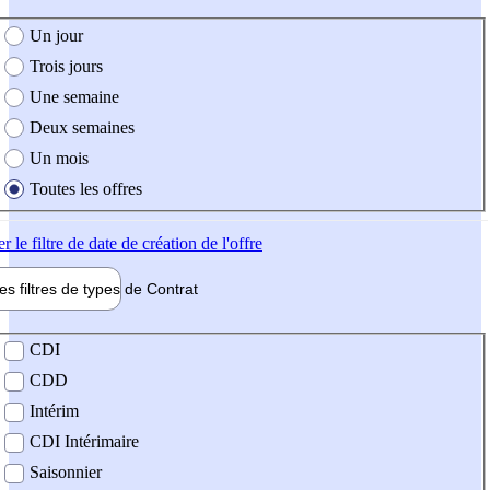
e création de l'offre
Un jour
Trois jours
Une semaine
Deux semaines
Un mois
Toutes les offres
er
le filtre de date de création de l'offre
les filtres de types de
Contrat
de contrat
CDI
CDD
Intérim
CDI Intérimaire
Saisonnier