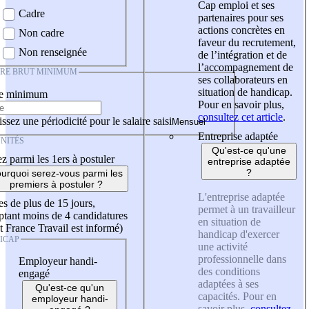
Cap emploi et ses
Cadre
partenaires pour ses
actions concrètes en
Non cadre
faveur du recrutement,
Non renseignée
de l’intégration et de
l’accompagnement de
IRE BRUT MINIMUM
ses collaborateurs en
situation de handicap.
re minimum
Pour en savoir plus,
consultez cet article
.
ssez une périodicité pour le salaire saisi
Entreprise adaptée
NITÉS
Qu'est-ce qu'une
z parmi les 1ers à postuler
entreprise adaptée
?
urquoi serez-vous parmi les
premiers à postuler ?
L'entreprise adaptée
es de plus de 15 jours,
permet à un travailleur
tant moins de 4 candidatures
en situation de
t France Travail est informé)
handicap d'exercer
ICAP
une activité
professionnelle dans
Employeur handi-
des conditions
engagé
adaptées à ses
Qu'est-ce qu'un
capacités. Pour en
employeur handi-
savoir plus,
consultez