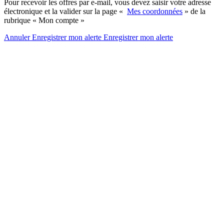
Pour recevoir les offres par e-mail, vous devez saisir votre adresse
électronique et la valider sur la page «
Mes coordonnées
» de la
rubrique « Mon compte »
Annuler
Enregistrer mon alerte
Enregistrer
mon alerte