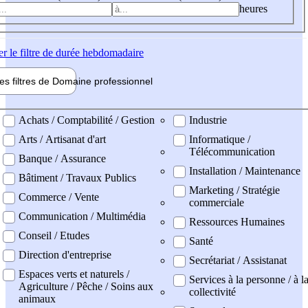
heures
er
le filtre de durée hebdomadaire
les filtres de
Domaine pro
fessionnel
ne professionel
Achats / Comptabilité / Gestion
Industrie
Arts / Artisanat d'art
Informatique /
Télécommunication
Banque / Assurance
Installation / Maintenance
Bâtiment / Travaux Publics
Marketing / Stratégie
Commerce / Vente
commerciale
Communication / Multimédia
Ressources Humaines
Conseil / Etudes
Santé
Direction d'entreprise
Secrétariat / Assistanat
Espaces verts et naturels /
Services à la personne / à l
Agriculture / Pêche / Soins aux
collectivité
animaux