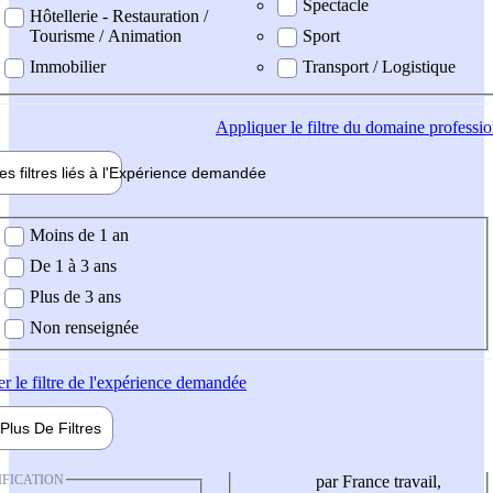
Spectacle
Hôtellerie - Restauration /
Tourisme / Animation
Sport
Immobilier
Transport / Logistique
Appliquer
le filtre du domaine professi
es filtres liés à l'
Expérience
demandée
ience demandée
Moins de 1 an
De 1 à 3 ans
Plus de 3 ans
Non renseignée
er
le filtre de l'expérience demandée
Plus De
Filtres
IFICATION
par France travail,