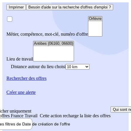
Imprimer
Besoin d'aide sur la recherche d'offres d'emploi ?
Métier, compétence, mot-clé, numéro d'offre
Lieu de travail
Distance autour du lieu choisi
Rechercher
des offres
Créer une alerte
Qui sont n
icher uniquement
 offres France Travail
Cette action recharge la liste des offres
les filtres de
Date de création
de l'offre