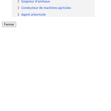
Fermer
Fermer
le détail de l'offre
/
Offre
sur
Offre précéden