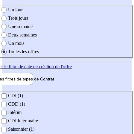
e création de l'offre
Un jour
Trois jours
Une semaine
Deux semaines
Un mois
Toutes les offres
er
le filtre de date de création de l'offre
les filtres de types de
Contrat
de contrat
CDI (1)
CDD (1)
Intérim
CDI Intérimaire
Saisonnier (1)