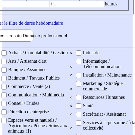
heures
er
le filtre de durée hebdomadaire
les filtres de
Domaine pro
fessionnel
ne professionel
Achats / Comptabilité / Gestion
Industrie
Arts / Artisanat d'art
Informatique /
Télécommunication
Banque / Assurance
Installation / Maintenance
Bâtiment / Travaux Publics
Marketing / Stratégie
Commerce / Vente (2)
commerciale
Communication / Multimédia
Ressources Humaines
Conseil / Etudes
Santé
Direction d'entreprise
Secrétariat / Assistanat
Espaces verts et naturels /
Services à la personne / à l
Agriculture / Pêche / Soins aux
collectivité
animaux (1)