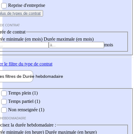
Reprise d'entreprise
plus
de types de contrat
 DE CONTRAT
ée de contrat
ée minimale (en mois)
Durée maximale (en mois)
mois
er
le filtre du type de contrat
les filtres de
Durée hebdo
madaire
 hebdomadaire
Temps plein (1)
Temps partiel (1)
Non renseignée (1)
 HEBDOMADAIRE
cisez la durée hebdomadaire :
ée minimale (en heure)
Durée maximale (en heure)