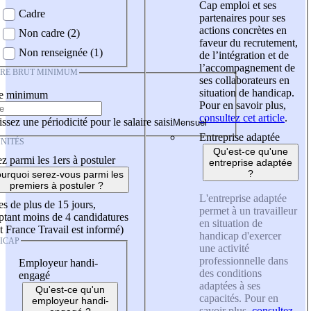
Cap emploi et ses
Cadre
partenaires pour ses
actions concrètes en
Non cadre (2)
faveur du recrutement,
Non renseignée (1)
de l’intégration et de
l’accompagnement de
IRE BRUT MINIMUM
ses collaborateurs en
situation de handicap.
re minimum
Pour en savoir plus,
consultez cet article
.
ssez une périodicité pour le salaire saisi
Entreprise adaptée
NITÉS
Qu'est-ce qu'une
z parmi les 1ers à postuler
entreprise adaptée
?
urquoi serez-vous parmi les
premiers à postuler ?
L'entreprise adaptée
es de plus de 15 jours,
permet à un travailleur
tant moins de 4 candidatures
en situation de
t France Travail est informé)
handicap d'exercer
ICAP
une activité
professionnelle dans
Employeur handi-
des conditions
engagé
adaptées à ses
Qu'est-ce qu'un
capacités. Pour en
employeur handi-
savoir plus,
consultez