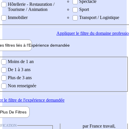
Spectacle
Hôtellerie - Restauration /
Tourisme / Animation
Sport
Immobilier
Transport / Logistique
Appliquer
le filtre du domaine professi
es filtres liés à l'
Expérience
demandée
ience demandée
Moins de 1 an
De 1 à 3 ans
Plus de 3 ans
Non renseignée
er
le filtre de l'expérience demandée
Plus De
Filtres
IFICATION
par France travail,