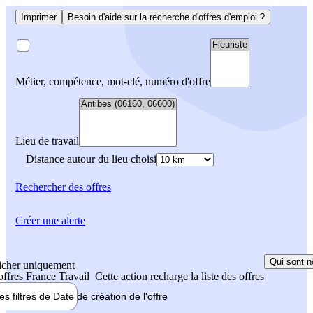
Imprimer
Besoin d'aide sur la recherche d'offres d'emploi ?
Métier, compétence, mot-clé, numéro d'offre
Lieu de travail
Distance autour du lieu choisi
Rechercher
des offres
Créer une alerte
Qui sont n
icher uniquement
 offres France Travail
Cette action recharge la liste des offres
les filtres de
Date de création
de l'offre