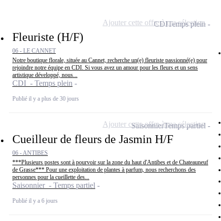
Ajouter cette offre à ma sélection
CDI
Temps plein
Fleuriste (H/F)
06 - LE CANNET
Notre boutique florale, située au Cannet, recherche un(e) fleuriste passionné(e) pour
rejoindre notre équipe en CDI. Si vous avez un amour pour les fleurs et un sens
artistique développé, nous...
CDI - Temps plein
Publié il y a plus de 30 jours
Ajouter cette offre à ma sélection
Saisonnier
Temps partiel
Cueilleur de fleurs de Jasmin H/F
06 - ANTIBES
***Plusieurs postes sont à pourvoir sur la zone du haut d'Antibes et de Chateauneuf
de Grasse*** Pour une exploitation de plantes à parfum, nous recherchons des
personnes pour la cueillette des...
Saisonnier - Temps partiel
Publié il y a 6 jours