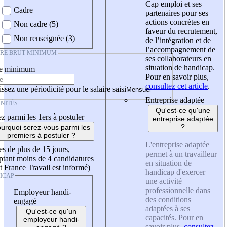
Cap emploi et ses
Cadre
partenaires pour ses
actions concrètes en
Non cadre (5)
faveur du recrutement,
Non renseignée (3)
de l’intégration et de
l’accompagnement de
IRE BRUT MINIMUM
ses collaborateurs en
situation de handicap.
re minimum
Pour en savoir plus,
consultez cet article
.
ssez une périodicité pour le salaire saisi
Entreprise adaptée
NITÉS
Qu'est-ce qu'une
z parmi les 1ers à postuler
entreprise adaptée
?
urquoi serez-vous parmi les
premiers à postuler ?
L'entreprise adaptée
es de plus de 15 jours,
permet à un travailleur
tant moins de 4 candidatures
en situation de
t France Travail est informé)
handicap d'exercer
ICAP
une activité
professionnelle dans
Employeur handi-
des conditions
engagé
adaptées à ses
Qu'est-ce qu'un
capacités. Pour en
employeur handi-
savoir plus,
consultez