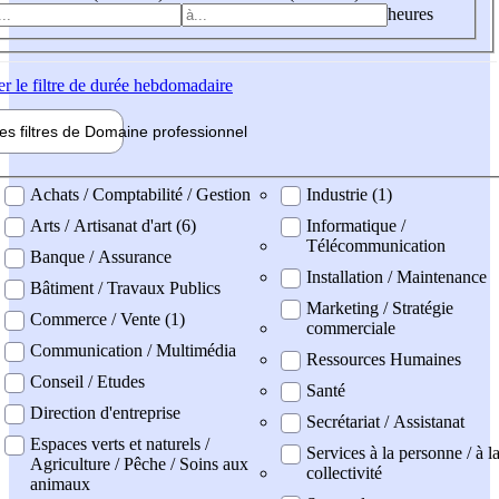
heures
er
le filtre de durée hebdomadaire
les filtres de
Domaine pro
fessionnel
ne professionel
Achats / Comptabilité / Gestion
Industrie (1)
Arts / Artisanat d'art (6)
Informatique /
Télécommunication
Banque / Assurance
Installation / Maintenance
Bâtiment / Travaux Publics
Marketing / Stratégie
Commerce / Vente (1)
commerciale
Communication / Multimédia
Ressources Humaines
Conseil / Etudes
Santé
Direction d'entreprise
Secrétariat / Assistanat
Espaces verts et naturels /
Services à la personne / à l
Agriculture / Pêche / Soins aux
collectivité
animaux