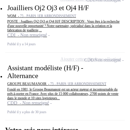
Joailliers Oj2 Oj3 et Oj4 H/F
WOM -
75 - PARIS 1ER ARRONDISSEMENT
POSTE : Joailliers Oj2 Oj3 et Oj4 H/F DESCRIPTION : Vous êtes à la recherche
d'une nouvelle opportunité ? Notre partenaire, spécialisé dans la création et la
fabrication de joaillerie,...
CDI - Non renseigné
Publié il y a 14 jours
Ajouter cette offre à ma sélection
CDD
Non renseigné
Assistant modéliste (H/F) -
Alternance
GROUPE BEAUMANOIR -
75 - PARIS 1ER ARRONDISSEMENT
Fondé en 1981, le Groupe Beaumanoir est un acteur majeur et incontournable du
prêt-à-porter en France. Avec plus de 15 000 collaborateurs, 2700 points de vente
dans le monde et 10 sites logistiques...
CDD - Non renseigné
Publié il y a plus de 30 jours
Votre avis nous intéresse