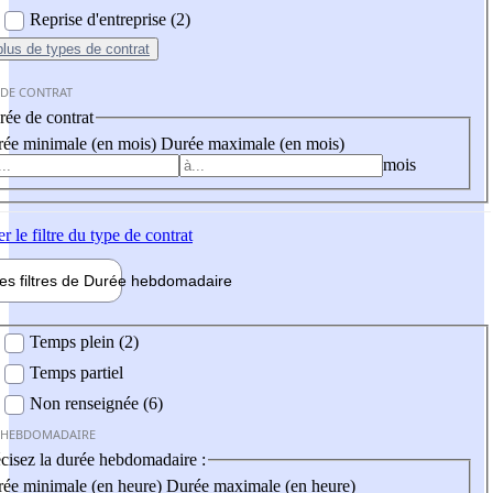
Reprise d'entreprise (2)
plus
de types de contrat
 DE CONTRAT
ée de contrat
ée minimale (en mois)
Durée maximale (en mois)
mois
er
le filtre du type de contrat
les filtres de
Durée hebdo
madaire
 hebdomadaire
Temps plein (2)
Temps partiel
Non renseignée (6)
 HEBDOMADAIRE
cisez la durée hebdomadaire :
ée minimale (en heure)
Durée maximale (en heure)