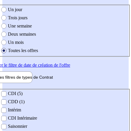
e création de l'offre
Un jour
Trois jours
Une semaine
Deux semaines
Un mois
Toutes les offres
er
le filtre de date de création de l'offre
les filtres de types de
Contrat
de contrat
CDI (5)
CDD (1)
Intérim
CDI Intérimaire
Saisonnier