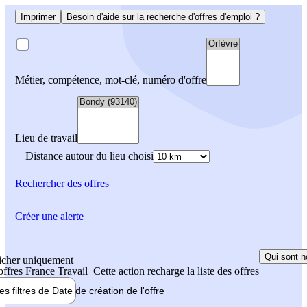
Imprimer
Besoin d'aide sur la recherche d'offres d'emploi ?
Métier, compétence, mot-clé, numéro d'offre
Lieu de travail
Distance autour du lieu choisi
Rechercher
des offres
Créer une alerte
Qui sont n
icher uniquement
 offres France Travail
Cette action recharge la liste des offres
les filtres de
Date de création
de l'offre