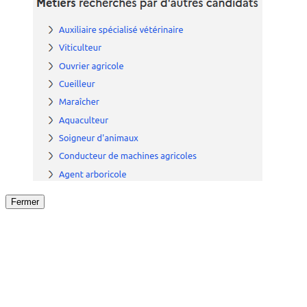
Fermer
Fermer
le détail de l'offre
/
Offre
sur
Offre précéden