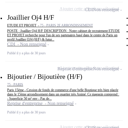
Ajouter cette offre à ma sélection
CDI
Non renseigné
Joaillier Oj4 H/F
ETUDE ET PROJET -
75 - PARIS 2E ARRONDISSEMENT
POSTE : Joaillier Oj4 H/F DESCRIPTION : Notre cabinet de recrutement ETUDE
ET PROJET recherche pour l'un de ses partenaires basé dans le centre de Paris un
profil Joaillier OJ4 (H/F) & futur...
CDI - Non renseigné
Publié il y a plus de 30 jours
Ajouter cette offre à ma sélection
Reprise d'entreprise
Non renseigné
Bijoutier / Bijoutière (H/F)
75 - PARIS
Paris 15ème - Cession de fonds de commerce d'une belle Boutique très bien placée
dans le 15ème arrondissement dans un quartier très Animé. Ce magasin comprend :
- Superficie 50 m² env - Pas de...
Reprise d'entreprise - Non renseigné
Publié il y a plus de 30 jours
Ajouter cette offre à ma sélection
CDI
Non renseigné