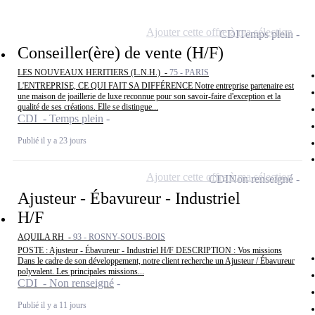
Ajouter cette offre à ma sélection
CDI
Temps plein
Conseiller(ère) de vente (H/F)
LES NOUVEAUX HERITIERS (L.N.H.) -
75 - PARIS
L'ENTREPRISE, CE QUI FAIT SA DIFFÉRENCE Notre entreprise partenaire est
une maison de joaillerie de luxe reconnue pour son savoir-faire d'exception et la
qualité de ses créations. Elle se distingue...
CDI - Temps plein
Publié il y a 23 jours
Ajouter cette offre à ma sélection
CDI
Non renseigné
Ajusteur - Ébavureur - Industriel
H/F
AQUILA RH -
93 - ROSNY-SOUS-BOIS
POSTE : Ajusteur - Ébavureur - Industriel H/F DESCRIPTION : Vos missions
Dans le cadre de son développement, notre client recherche un Ajusteur / Ébavureur
polyvalent. Les principales missions...
CDI - Non renseigné
Publié il y a 11 jours