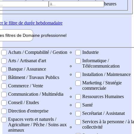
heures
er
le filtre de durée hebdomadaire
les filtres de
Domaine pro
fessionnel
ne professionel
Achats / Comptabilité / Gestion
Industrie
Arts / Artisanat d'art
Informatique /
Télécommunication
Banque / Assurance
Installation / Maintenance
Bâtiment / Travaux Publics
Marketing / Stratégie
Commerce / Vente
commerciale
Communication / Multimédia
Ressources Humaines
Conseil / Etudes
Santé
Direction d'entreprise
Secrétariat / Assistanat
Espaces verts et naturels /
Services à la personne / à l
Agriculture / Pêche / Soins aux
collectivité
animaux