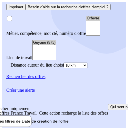
Imprimer
Besoin d'aide sur la recherche d'offres d'emploi ?
Métier, compétence, mot-clé, numéro d'offre
Lieu de travail
Distance autour du lieu choisi
Rechercher
des offres
Créer une alerte
Qui sont n
icher uniquement
 offres France Travail
Cette action recharge la liste des offres
les filtres de
Date de création
de l'offre