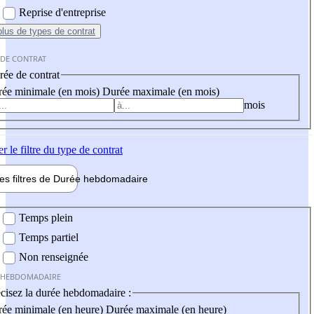
Reprise d'entreprise
plus
de types de contrat
 DE CONTRAT
ée de contrat
ée minimale (en mois)
Durée maximale (en mois)
mois
er
le filtre du type de contrat
les filtres de
Durée hebdo
madaire
 hebdomadaire
Temps plein
Temps partiel
Non renseignée
 HEBDOMADAIRE
cisez la durée hebdomadaire :
ée minimale (en heure)
Durée maximale (en heure)