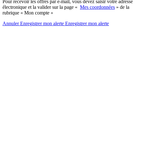
Pour recevoir les offres par e-mail, vous devez saisir votre adresse
électronique et la valider sur la page «
Mes coordonnées
» de la
rubrique « Mon compte »
Annuler
Enregistrer mon alerte
Enregistrer
mon alerte