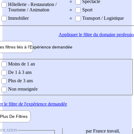
Spectacle
Hôtellerie - Restauration /
Tourisme / Animation
Sport
Immobilier
Transport / Logistique
Appliquer
le filtre du domaine professi
es filtres liés à l'
Expérience
demandée
ience demandée
Moins de 1 an
De 1 à 3 ans
Plus de 3 ans
Non renseignée
er
le filtre de l'expérience demandée
Plus De
Filtres
IFICATION
par France travail,