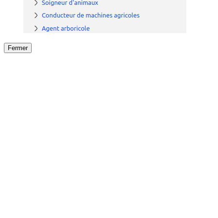
Fermer
Fermer
le détail de l'offre
/
Offre
sur
Offre précéden