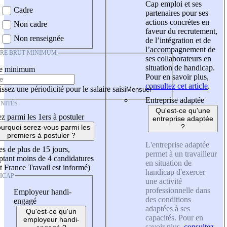
Cap emploi et ses
Cadre
partenaires pour ses
actions concrètes en
Non cadre
faveur du recrutement,
Non renseignée
de l’intégration et de
l’accompagnement de
IRE BRUT MINIMUM
ses collaborateurs en
situation de handicap.
re minimum
Pour en savoir plus,
consultez cet article
.
ssez une périodicité pour le salaire saisi
Entreprise adaptée
NITÉS
Qu'est-ce qu'une
z parmi les 1ers à postuler
entreprise adaptée
?
urquoi serez-vous parmi les
premiers à postuler ?
L'entreprise adaptée
es de plus de 15 jours,
permet à un travailleur
tant moins de 4 candidatures
en situation de
t France Travail est informé)
handicap d'exercer
ICAP
une activité
professionnelle dans
Employeur handi-
des conditions
engagé
adaptées à ses
Qu'est-ce qu'un
capacités. Pour en
employeur handi-
savoir plus,
consultez