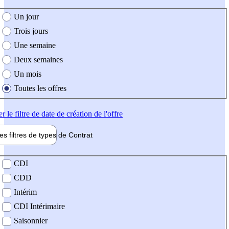
e création de l'offre
Un jour
Trois jours
Une semaine
Deux semaines
Un mois
Toutes les offres
er
le filtre de date de création de l'offre
les filtres de types de
Contrat
de contrat
CDI
CDD
Intérim
CDI Intérimaire
Saisonnier