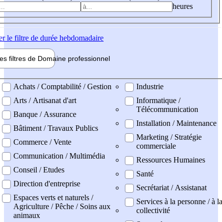
heures
er
le filtre de durée hebdomadaire
les filtres de
Domaine pro
fessionnel
ne professionel
Achats / Comptabilité / Gestion
Industrie
Arts / Artisanat d'art
Informatique /
Télécommunication
Banque / Assurance
Installation / Maintenance
Bâtiment / Travaux Publics
Marketing / Stratégie
Commerce / Vente
commerciale
Communication / Multimédia
Ressources Humaines
Conseil / Etudes
Santé
Direction d'entreprise
Secrétariat / Assistanat
Espaces verts et naturels /
Services à la personne / à l
Agriculture / Pêche / Soins aux
collectivité
animaux