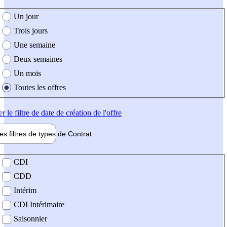
e création de l'offre
Un jour
Trois jours
Une semaine
Deux semaines
Un mois
Toutes les offres
er
le filtre de date de création de l'offre
les filtres de types de
Contrat
de contrat
CDI
CDD
Intérim
CDI Intérimaire
Saisonnier