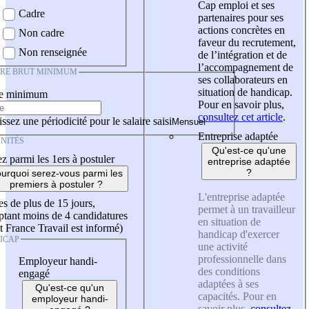
Cap emploi et ses
Cadre
partenaires pour ses
actions concrètes en
Non cadre
faveur du recrutement,
Non renseignée
de l’intégration et de
l’accompagnement de
IRE BRUT MINIMUM
ses collaborateurs en
situation de handicap.
re minimum
Pour en savoir plus,
consultez cet article
.
ssez une périodicité pour le salaire saisi
Entreprise adaptée
NITÉS
Qu'est-ce qu'une
z parmi les 1ers à postuler
entreprise adaptée
?
urquoi serez-vous parmi les
premiers à postuler ?
L'entreprise adaptée
es de plus de 15 jours,
permet à un travailleur
tant moins de 4 candidatures
en situation de
t France Travail est informé)
handicap d'exercer
ICAP
une activité
professionnelle dans
Employeur handi-
des conditions
engagé
adaptées à ses
Qu'est-ce qu'un
capacités. Pour en
employeur handi-
savoir plus,
consultez