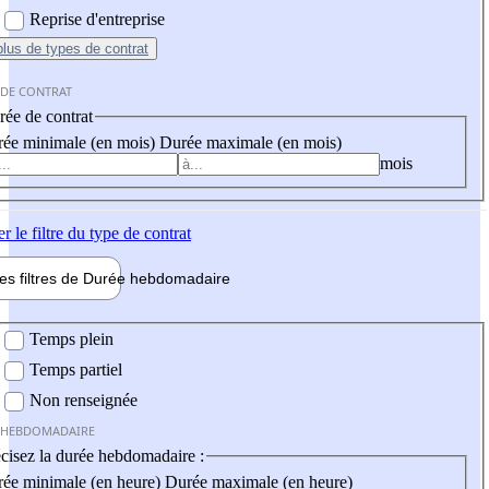
Reprise d'entreprise
plus
de types de contrat
 DE CONTRAT
ée de contrat
ée minimale (en mois)
Durée maximale (en mois)
mois
er
le filtre du type de contrat
les filtres de
Durée hebdo
madaire
 hebdomadaire
Temps plein
Temps partiel
Non renseignée
 HEBDOMADAIRE
cisez la durée hebdomadaire :
ée minimale (en heure)
Durée maximale (en heure)