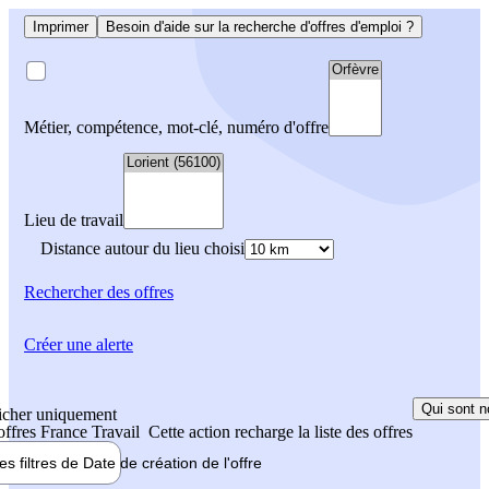
Imprimer
Besoin d'aide sur la recherche d'offres d'emploi ?
Métier, compétence, mot-clé, numéro d'offre
Lieu de travail
Distance autour du lieu choisi
Rechercher
des offres
Créer une alerte
Qui sont n
icher uniquement
 offres France Travail
Cette action recharge la liste des offres
les filtres de
Date de création
de l'offre