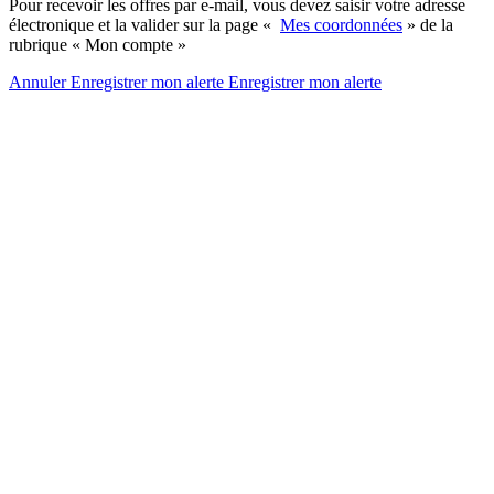
Pour recevoir les offres par e-mail, vous devez saisir votre adresse
électronique et la valider sur la page «
Mes coordonnées
» de la
rubrique « Mon compte »
Annuler
Enregistrer mon alerte
Enregistrer
mon alerte