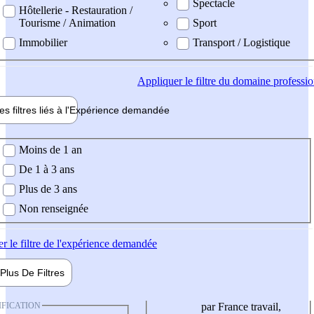
Spectacle
Hôtellerie - Restauration /
Tourisme / Animation
Sport
Immobilier
Transport / Logistique
Appliquer
le filtre du domaine professi
es filtres liés à l'
Expérience
demandée
ience demandée
Moins de 1 an
De 1 à 3 ans
Plus de 3 ans
Non renseignée
er
le filtre de l'expérience demandée
Plus De
Filtres
IFICATION
par France travail,