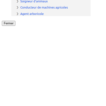
Fermer
Fermer
le détail de l'offre
/
Offre
sur
Offre précéden