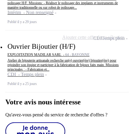
polissage H/F. Missions: - Réaliser le polissage des implants et instruments de
manière traditionnelle ou sur robot de polissage...
Intérim - Non renseigné
Publié il y a 29 jours
Ajouter cette offre à ma sélection
CDI
Temps plein
Ouvrier Bijoutier (H/F)
EXPLOITATION MADILAR SARL -
64 - BAYONNE
Atelier de bijouterie artisanale recherche un(e) ouvrier(ère) bijoutier(ère) pour
rejoindre son équipe et participer à la fabrication de bijoux faits main. Missions
principales : - Fabrication et...
CDI - Temps plein
Publié il y a 25 jours
Votre avis nous intéresse
Qu'avez-vous pensé du service de recherche d'offres ?