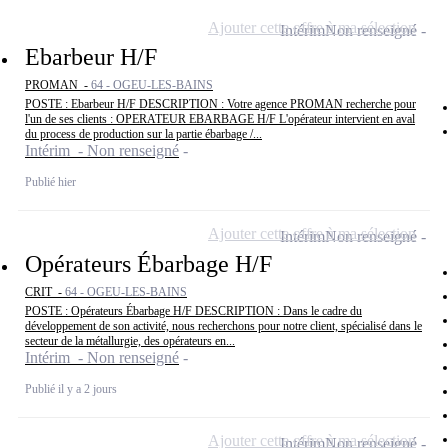
Ajouter cette offre à ma sélection
Intérim
Non renseigné
Ebarbeur H/F
PROMAN -
64 - OGEU-LES-BAINS
POSTE : Ebarbeur H/F DESCRIPTION : Votre agence PROMAN recherche pour
l'un de ses clients : OPERATEUR EBARBAGE H/F L'opérateur intervient en aval
du process de production sur la partie ébarbage /...
Intérim - Non renseigné
Publié hier
Ajouter cette offre à ma sélection
Intérim
Non renseigné
Opérateurs Ébarbage H/F
CRIT -
64 - OGEU-LES-BAINS
POSTE : Opérateurs Ébarbage H/F DESCRIPTION : Dans le cadre du
développement de son activité, nous recherchons pour notre client, spécialisé dans le
secteur de la métallurgie, des opérateurs en...
Intérim - Non renseigné
Publié il y a 2 jours
Ajouter cette offre à ma sélection
Intérim
Non renseigné