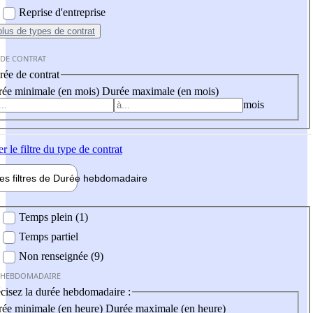
Reprise d'entreprise
plus
de types de contrat
 DE CONTRAT
ée de contrat
ée minimale (en mois)
Durée maximale (en mois)
mois
er
le filtre du type de contrat
les filtres de
Durée hebdo
madaire
 hebdomadaire
Temps plein (1)
Temps partiel
Non renseignée (9)
 HEBDOMADAIRE
cisez la durée hebdomadaire :
ée minimale (en heure)
Durée maximale (en heure)