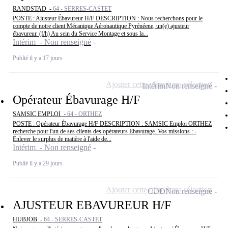
RANDSTAD -
64 - SERRES-CASTET
POSTE : Ajusteur Ébavureur H/F DESCRIPTION : Nous recherchons pour le
compte de notre client Mécanique Aéronautique Pyrénéene, un(e) ajusteur
ébavureur. (f/h) Au sein du Service Montage et sous la...
Intérim - Non renseigné
Publié il y a 17 jours
Ajouter cette offre à ma sélection
Intérim
Non renseigné
Opérateur Ébavurage H/F
SAMSIC EMPLOI -
64 - ORTHEZ
POSTE : Opérateur Ébavurage H/F DESCRIPTION : SAMSIC Emploi ORTHEZ
recherche pour l'un de ses clients des opérateurs Ebavurage. Vos missions : -
Enlever le surplus de matière à l'aide de...
Intérim - Non renseigné
Publié il y a 29 jours
Ajouter cette offre à ma sélection
CDD
Non renseigné
AJUSTEUR EBAVUREUR H/F
HUBJOB -
64 - SERRES-CASTET