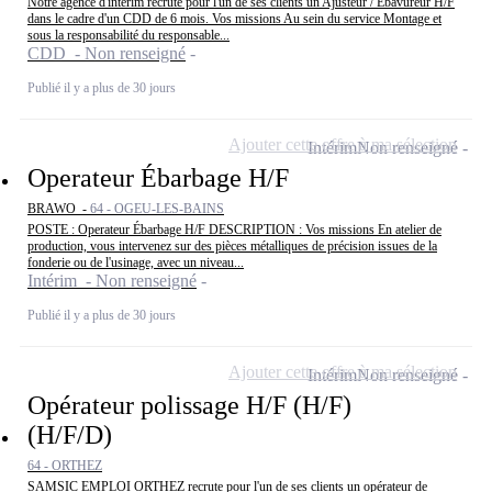
Notre agence d'intérim recrute pour l'un de ses clients un Ajusteur / Ébavureur H/F
dans le cadre d'un CDD de 6 mois. Vos missions Au sein du service Montage et
sous la responsabilité du responsable...
CDD - Non renseigné
Publié il y a plus de 30 jours
Ajouter cette offre à ma sélection
Intérim
Non renseigné
Operateur Ébarbage H/F
BRAWO -
64 - OGEU-LES-BAINS
POSTE : Operateur Ébarbage H/F DESCRIPTION : Vos missions En atelier de
production, vous intervenez sur des pièces métalliques de précision issues de la
fonderie ou de l'usinage, avec un niveau...
Intérim - Non renseigné
Publié il y a plus de 30 jours
Ajouter cette offre à ma sélection
Intérim
Non renseigné
Opérateur polissage H/F (H/F)
(H/F/D)
64 - ORTHEZ
SAMSIC EMPLOI ORTHEZ recrute pour l'un de ses clients un opérateur de