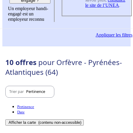
engagé ?
le site de l’UNEA
.
Un employeur handi-
engagé est un
employeur reconnu
Appliquer
les filtres
10 offres
pour Orfèvre - Pyrénées-
Atlantiques (64)
Trier par
Pertinence
Pertinence
Date
Afficher la carte
(contenu non-accessible)