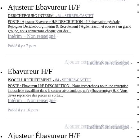
Ajusteur Ebavureur H/F
DERICHEBOURG INTERIM -
64 - SERRES-CASTET
POSTE : Ajusteur Ebavureur H/F DESCRIPTION : # Présentation générale
Rejoignez Derichebourg Intérim & Recrutement ! Agile, réactif, et adossé à un grand
groupe, nous connectons chaque jour des...
Intérim - Non renseigné
Publié il y a 7 jours
Ajouter cette offre à ma sélection
Intérim
Non renseigné
Ebavureur H/F
ISOCELL RECRUTEMENT -
64 - SERRES-CASTET
POSTE : Ebavureur H/F DESCRIPTION : Nous recherchons pour une entreprise
industrielle travaillant dans le secteur aéronautique, un(e) ébavureur(se) H/F. Vous
devez reprendre des pièces en sortie...
Intérim - Non renseigné
Publié il y a 16 jours
Ajouter cette offre à ma sélection
Intérim
Non renseigné
Ajusteur Ébavureur H/F