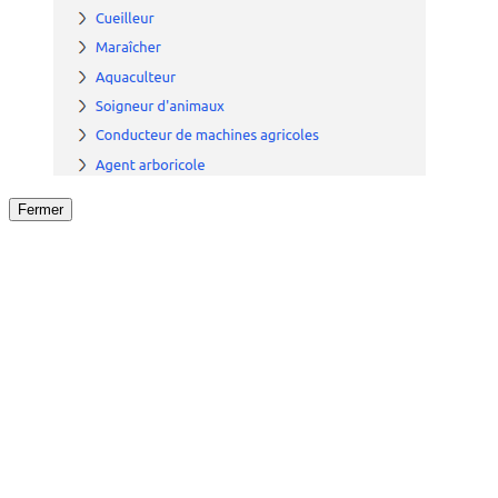
Fermer
Fermer
le détail de l'offre
/
Offre
sur
Offre précéden