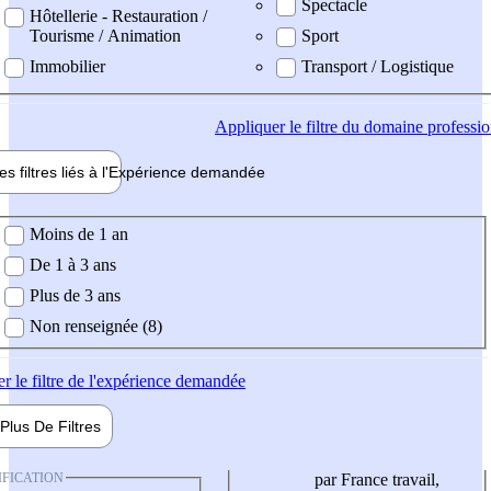
Spectacle
Hôtellerie - Restauration /
Tourisme / Animation
Sport
Immobilier
Transport / Logistique
Appliquer
le filtre du domaine professi
es filtres liés à l'
Expérience
demandée
ience demandée
Moins de 1 an
De 1 à 3 ans
Plus de 3 ans
Non renseignée (8)
er
le filtre de l'expérience demandée
Plus De
Filtres
IFICATION
par France travail,