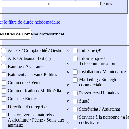
heures
er
le filtre de durée hebdomadaire
les filtres de
Domaine pro
fessionnel
ne professionel
Achats / Comptabilité / Gestion
Industrie (9)
Arts / Artisanat d'art (1)
Informatique /
Télécommunication
Banque / Assurance
Installation / Maintenance
Bâtiment / Travaux Publics
Marketing / Stratégie
Commerce / Vente
commerciale
Communication / Multimédia
Ressources Humaines
Conseil / Etudes
Santé
Direction d'entreprise
Secrétariat / Assistanat
Espaces verts et naturels /
Services à la personne / à l
Agriculture / Pêche / Soins aux
collectivité
animaux