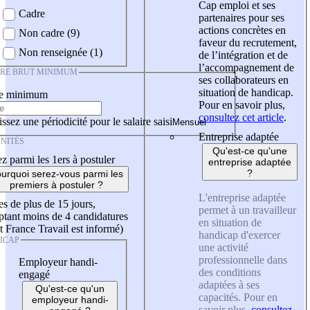
Cap emploi et ses
Cadre
partenaires pour ses
actions concrètes en
Non cadre (9)
faveur du recrutement,
Non renseignée (1)
de l’intégration et de
l’accompagnement de
IRE BRUT MINIMUM
ses collaborateurs en
situation de handicap.
re minimum
Pour en savoir plus,
consultez cet article
.
ssez une périodicité pour le salaire saisi
Entreprise adaptée
NITÉS
Qu'est-ce qu'une
z parmi les 1ers à postuler
entreprise adaptée
?
urquoi serez-vous parmi les
premiers à postuler ?
L'entreprise adaptée
es de plus de 15 jours,
permet à un travailleur
tant moins de 4 candidatures
en situation de
t France Travail est informé)
handicap d'exercer
ICAP
une activité
professionnelle dans
Employeur handi-
des conditions
engagé
adaptées à ses
Qu'est-ce qu'un
capacités. Pour en
employeur handi-
savoir plus,
consultez