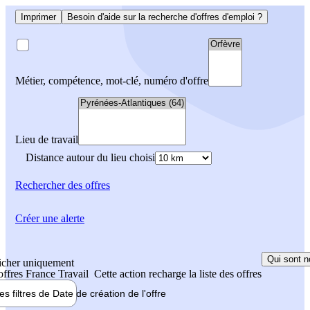
Imprimer
Besoin d'aide sur la recherche d'offres d'emploi ?
Métier, compétence, mot-clé, numéro d'offre
Lieu de travail
Distance autour du lieu choisi
Rechercher
des offres
Créer une alerte
Qui sont n
icher uniquement
 offres France Travail
Cette action recharge la liste des offres
les filtres de
Date de création
de l'offre