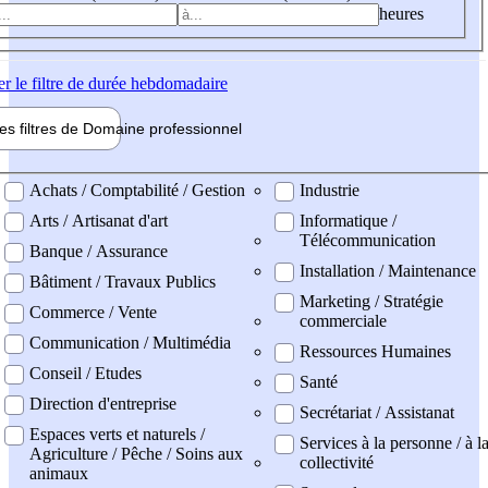
heures
er
le filtre de durée hebdomadaire
les filtres de
Domaine pro
fessionnel
ne professionel
Achats / Comptabilité / Gestion
Industrie
Arts / Artisanat d'art
Informatique /
Télécommunication
Banque / Assurance
Installation / Maintenance
Bâtiment / Travaux Publics
Marketing / Stratégie
Commerce / Vente
commerciale
Communication / Multimédia
Ressources Humaines
Conseil / Etudes
Santé
Direction d'entreprise
Secrétariat / Assistanat
Espaces verts et naturels /
Services à la personne / à l
Agriculture / Pêche / Soins aux
collectivité
animaux