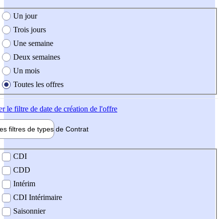
e création de l'offre
Un jour
Trois jours
Une semaine
Deux semaines
Un mois
Toutes les offres
er
le filtre de date de création de l'offre
les filtres de types de
Contrat
de contrat
CDI
CDD
Intérim
CDI Intérimaire
Saisonnier