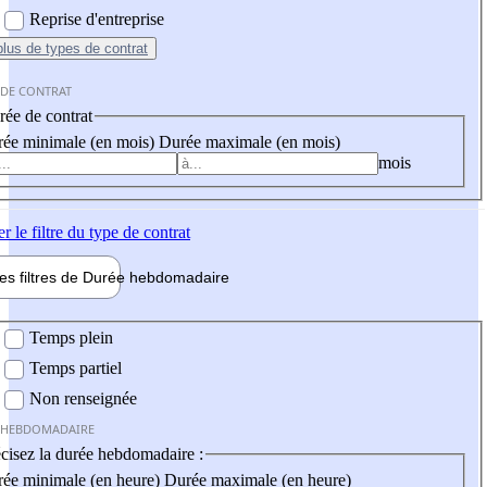
Reprise d'entreprise
plus
de types de contrat
 DE CONTRAT
ée de contrat
ée minimale (en mois)
Durée maximale (en mois)
mois
er
le filtre du type de contrat
les filtres de
Durée hebdo
madaire
 hebdomadaire
Temps plein
Temps partiel
Non renseignée
 HEBDOMADAIRE
cisez la durée hebdomadaire :
ée minimale (en heure)
Durée maximale (en heure)