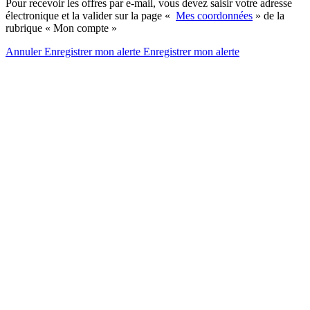
Pour recevoir les offres par e-mail, vous devez saisir votre adresse
électronique et la valider sur la page «
Mes coordonnées
» de la
rubrique « Mon compte »
Annuler
Enregistrer mon alerte
Enregistrer
mon alerte