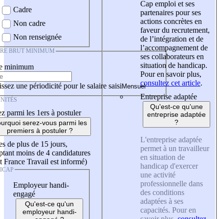
Cap emploi et ses
Cadre
partenaires pour ses
actions concrètes en
Non cadre
faveur du recrutement,
Non renseignée
de l’intégration et de
l’accompagnement de
IRE BRUT MINIMUM
ses collaborateurs en
situation de handicap.
re minimum
Pour en savoir plus,
consultez cet article
.
ssez une périodicité pour le salaire saisi
Entreprise adaptée
NITÉS
Qu'est-ce qu'une
z parmi les 1ers à postuler
entreprise adaptée
?
urquoi serez-vous parmi les
premiers à postuler ?
L'entreprise adaptée
es de plus de 15 jours,
permet à un travailleur
tant moins de 4 candidatures
en situation de
t France Travail est informé)
handicap d'exercer
ICAP
une activité
professionnelle dans
Employeur handi-
des conditions
engagé
adaptées à ses
Qu'est-ce qu'un
capacités. Pour en
employeur handi-
savoir plus,
consultez