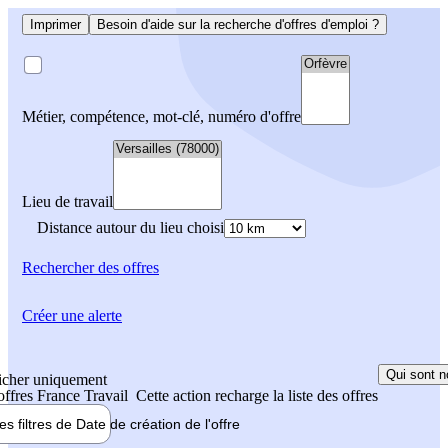
Imprimer
Besoin d'aide sur la recherche d'offres d'emploi ?
Métier, compétence, mot-clé, numéro d'offre
Lieu de travail
Distance autour du lieu choisi
Rechercher
des offres
Créer une alerte
Qui sont n
icher uniquement
 offres France Travail
Cette action recharge la liste des offres
les filtres de
Date de création
de l'offre