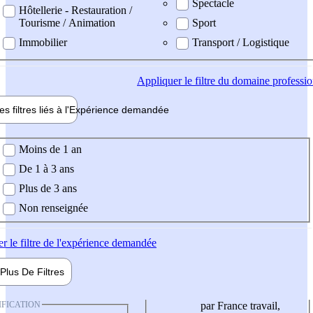
Spectacle
Hôtellerie - Restauration /
Tourisme / Animation
Sport
Immobilier
Transport / Logistique
Appliquer
le filtre du domaine professi
es filtres liés à l'
Expérience
demandée
ience demandée
Moins de 1 an
De 1 à 3 ans
Plus de 3 ans
Non renseignée
er
le filtre de l'expérience demandée
Plus De
Filtres
IFICATION
par France travail,