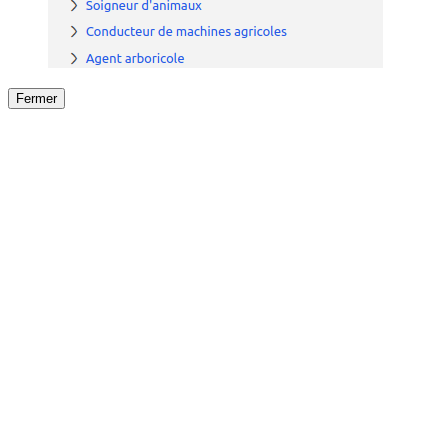
Fermer
Fermer
le détail de l'offre
/
Offre
sur
Offre précéden