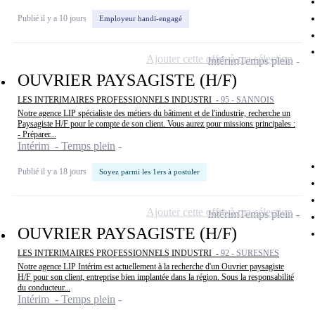
Publié il y a 10 jours
Employeur handi-engagé
Ajouter cette offre à ma sélection
Intérim
Temps plein
OUVRIER PAYSAGISTE (H/F)
LES INTERIMAIRES PROFESSIONNELS INDUSTRI -
95 - SANNOIS
Notre agence LIP spécialiste des métiers du bâtiment et de l'industrie, recherche un
Paysagiste H/F pour le compte de son client. Vous aurez pour missions principales :
- Préparer...
Intérim - Temps plein
Publié il y a 18 jours
Soyez parmi les 1ers à postuler
Ajouter cette offre à ma sélection
Intérim
Temps plein
OUVRIER PAYSAGISTE (H/F)
LES INTERIMAIRES PROFESSIONNELS INDUSTRI -
92 - SURESNES
Notre agence LIP Intérim est actuellement à la recherche d'un Ouvrier paysagiste
H/F pour son client, entreprise bien implantée dans la région. Sous la responsabilité
du conducteur...
Intérim - Temps plein