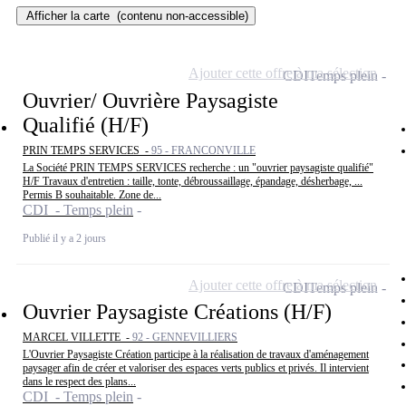
Afficher la carte
(contenu non-accessible)
Ajouter cette offre à ma sélection
CDI
Temps plein
Ouvrier/ Ouvrière Paysagiste
Qualifié (H/F)
PRIN TEMPS SERVICES -
95 - FRANCONVILLE
La Société PRIN TEMPS SERVICES recherche : un "ouvrier paysagiste qualifié"
H/F Travaux d'entretien : taille, tonte, débroussaillage, épandage, désherbage, ...
Permis B souhaitable. Zone de...
CDI - Temps plein
Publié il y a 2 jours
Ajouter cette offre à ma sélection
CDI
Temps plein
Ouvrier Paysagiste Créations (H/F)
MARCEL VILLETTE -
92 - GENNEVILLIERS
L'Ouvrier Paysagiste Création participe à la réalisation de travaux d'aménagement
paysager afin de créer et valoriser des espaces verts publics et privés. Il intervient
dans le respect des plans...
CDI - Temps plein