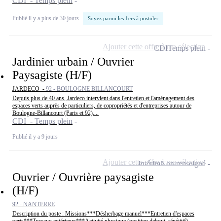
CDI - Temps plein
Publié il y a plus de 30 jours
Soyez parmi les 1ers à postuler
Ajouter cette offre à ma sélection
CDI
Temps plein
Jardinier urbain / Ouvrier
Paysagiste (H/F)
JARDECO -
92 - BOULOGNE BILLANCOURT
Depuis plus de 40 ans, Jardeco intervient dans l'entretien et l'aménagement des
espaces verts auprès de particuliers, de copropriétés et d'entreprises autour de
Boulogne-Billancourt (Paris et 92)....
CDI - Temps plein
Publié il y a 9 jours
Ajouter cette offre à ma sélection
Intérim
Non renseigné
Ouvrier / Ouvrière paysagiste
(H/F)
92 - NANTERRE
Description du poste : Missions***Désherbage manuel***Entretien d'espaces
verts***Travaux extérieurs***Activité physique (position debout, répétitif)