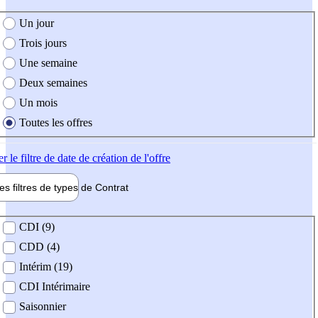
e création de l'offre
Un jour
Trois jours
Une semaine
Deux semaines
Un mois
Toutes les offres
er
le filtre de date de création de l'offre
les filtres de types de
Contrat
de contrat
CDI (9)
CDD (4)
Intérim (19)
CDI Intérimaire
Saisonnier