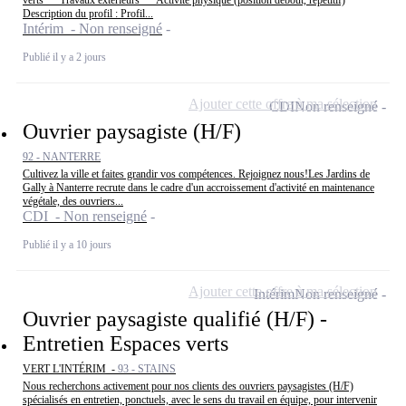
Description du profil : Profil...
Intérim - Non renseigné
Publié il y a 2 jours
Ajouter cette offre à ma sélection
CDI
Non renseigné
Ouvrier paysagiste (H/F)
92 - NANTERRE
Cultivez la ville et faites grandir vos compétences. Rejoignez nous!Les Jardins de
Gally à Nanterre recrute dans le cadre d'un accroissement d'activité en maintenance
végétale, des ouvriers...
CDI - Non renseigné
Publié il y a 10 jours
Ajouter cette offre à ma sélection
Intérim
Non renseigné
Ouvrier paysagiste qualifié (H/F) -
Entretien Espaces verts
VERT L'INTÉRIM -
93 - STAINS
Nous recherchons activement pour nos clients des ouvriers paysagistes (H/F)
spécialisés en entretien, ponctuels, avec le sens du travail en équipe, pour intervenir