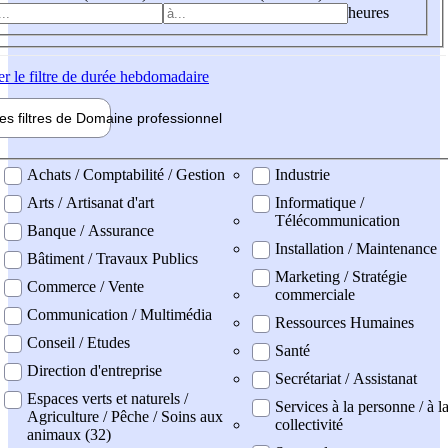
heures
er
le filtre de durée hebdomadaire
les filtres de
Domaine pro
fessionnel
ne professionel
Achats / Comptabilité / Gestion
Industrie
Arts / Artisanat d'art
Informatique /
Télécommunication
Banque / Assurance
Installation / Maintenance
Bâtiment / Travaux Publics
Marketing / Stratégie
Commerce / Vente
commerciale
Communication / Multimédia
Ressources Humaines
Conseil / Etudes
Santé
Direction d'entreprise
Secrétariat / Assistanat
Espaces verts et naturels /
Services à la personne / à l
Agriculture / Pêche / Soins aux
collectivité
animaux (32)