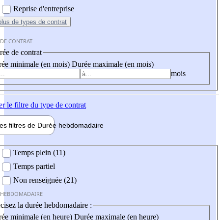
Reprise d'entreprise
plus
de types de contrat
 DE CONTRAT
ée de contrat
ée minimale (en mois)
Durée maximale (en mois)
mois
er
le filtre du type de contrat
les filtres de
Durée hebdo
madaire
 hebdomadaire
Temps plein (11)
Temps partiel
Non renseignée (21)
 HEBDOMADAIRE
cisez la durée hebdomadaire :
ée minimale (en heure)
Durée maximale (en heure)