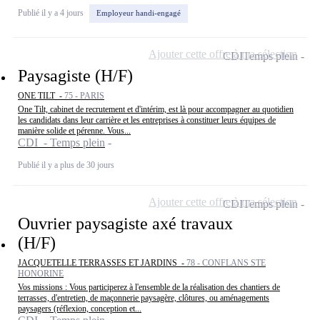
Publié il y a 4 jours
Employeur handi-engagé
Ajouter cette offre à ma sélection
CDI
Temps plein
Paysagiste (H/F)
ONE TILT -
75 - PARIS
One Tilt, cabinet de recrutement et d'intérim, est là pour accompagner au quotidien
les candidats dans leur carrière et les entreprises à constituer leurs équipes de
manière solide et pérenne. Vous...
CDI - Temps plein
Publié il y a plus de 30 jours
Ajouter cette offre à ma sélection
CDI
Temps plein
Ouvrier paysagiste axé travaux
(H/F)
JACQUETELLE TERRASSES ET JARDINS -
78 - CONFLANS STE
HONORINE
Vos missions : Vous participerez à l'ensemble de la réalisation des chantiers de
terrasses, d'entretien, de maçonnerie paysagère, clôtures, ou aménagements
paysagers (réflexion, conception et...