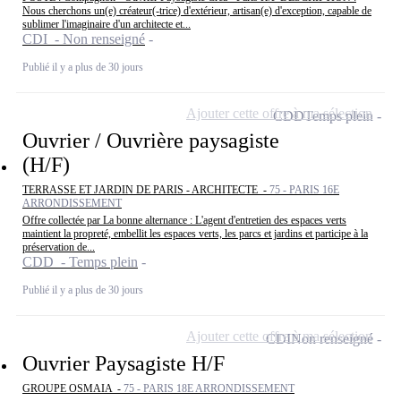
Nous cherchons un(e) créateur(-trice) d'extérieur, artisan(e) d'exception, capable de
sublimer l'imaginaire d'un architecte et...
CDI - Non renseigné
Publié il y a plus de 30 jours
Ajouter cette offre à ma sélection
CDD
Temps plein
Ouvrier / Ouvrière paysagiste
(H/F)
TERRASSE ET JARDIN DE PARIS - ARCHITECTE -
75 - PARIS 16E
ARRONDISSEMENT
Offre collectée par La bonne alternance : L'agent d'entretien des espaces verts
maintient la propreté, embellit les espaces verts, les parcs et jardins et participe à la
préservation de...
CDD - Temps plein
Publié il y a plus de 30 jours
Ajouter cette offre à ma sélection
CDI
Non renseigné
Ouvrier Paysagiste H/F
GROUPE OSMAIA -
75 - PARIS 18E ARRONDISSEMENT