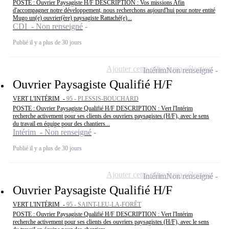
POSTE : Ouvrier Paysagiste H/F DESCRIPTION : Vos missions Afin
d'accompagner notre développement, nous recherchons aujourd'hui pour notre entité
Mugo un(e) ouvrier(ère) paysagiste Rattaché(e)...
CDI - Non renseigné
Publié il y a plus de 30 jours
Ajouter cette offre à ma sélection
Intérim
Non renseigné
Ouvrier Paysagiste Qualifié H/F
VERT L'INTÉRIM -
95 - PLESSIS-BOUCHARD
POSTE : Ouvrier Paysagiste Qualifié H/F DESCRIPTION : Vert l'Intérim
recherche activement pour ses clients des ouvriers paysagistes (H/F), avec le sens
du travail en équipe pour des chantiers...
Intérim - Non renseigné
Publié il y a plus de 30 jours
Ajouter cette offre à ma sélection
Intérim
Non renseigné
Ouvrier Paysagiste Qualifié H/F
VERT L'INTÉRIM -
95 - SAINT-LEU-LA-FORÊT
POSTE : Ouvrier Paysagiste Qualifié H/F DESCRIPTION : Vert l'Intérim
recherche activement pour ses clients des ouvriers paysagistes (H/F), avec le sens