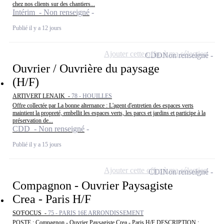
chez nos clients sur des chantiers...
Intérim - Non renseigné
Publié il y a 12 jours
Ajouter cette offre à ma sélection
CDD
Non renseigné
Ouvrier / Ouvrière du paysage
(H/F)
ARTIVERT LENAIK -
78 - HOUILLES
Offre collectée par La bonne alternance : L'agent d'entretien des espaces verts
maintient la propreté, embellit les espaces verts, les parcs et jardins et participe à la
préservation de...
CDD - Non renseigné
Publié il y a 15 jours
Ajouter cette offre à ma sélection
CDI
Non renseigné
Compagnon - Ouvrier Paysagiste
Crea - Paris H/F
SO'FOCUS -
75 - PARIS 16E ARRONDISSEMENT
POSTE : Compagnon - Ouvrier Paysagiste Crea - Paris H/F DESCRIPTION :