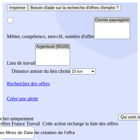
Imprimer
Besoin d'aide sur la recherche d'offres d'emploi ?
Métier, compétence, mot-clé, numéro d'offre
Lieu de travail
Distance autour du lieu choisi
Rechercher
des offres
Créer une alerte
Qui sont n
icher uniquement
 offres France Travail
Cette action recharge la liste des offres
les filtres de
Date de création
de l'offre