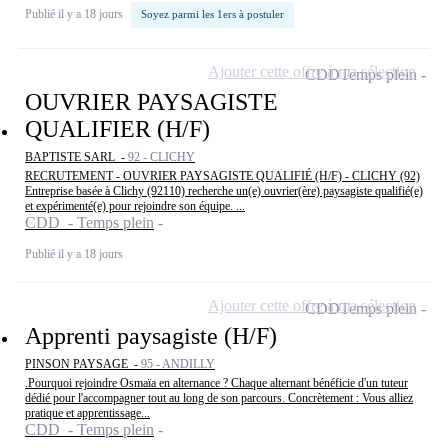
Publié il y a 18 jours
Soyez parmi les 1ers à postuler
Ajouter cette offre à ma sélection
CDD
Temps plein
OUVRIER PAYSAGISTE
QUALIFIER (H/F)
BAPTISTE SARL -
92 - CLICHY
RECRUTEMENT - OUVRIER PAYSAGISTE QUALIFIÉ (H/F) - CLICHY (92)
Entreprise basée à Clichy (92110) recherche un(e) ouvrier(ère) paysagiste qualifié(e)
et expérimenté(e) pour rejoindre son équipe. ...
CDD - Temps plein
Publié il y a 18 jours
Ajouter cette offre à ma sélection
CDD
Temps plein
Apprenti paysagiste (H/F)
PINSON PAYSAGE -
95 - ANDILLY
.Pourquoi rejoindre Osmaïa en alternance ? Chaque alternant bénéficie d'un tuteur
dédié pour l'accompagner tout au long de son parcours. Concrètement : Vous alliez
pratique et apprentissage...
CDD - Temps plein