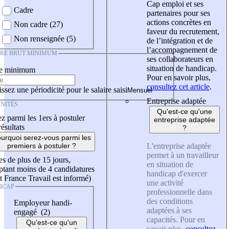
Cap emploi et ses
Cadre
partenaires pour ses
actions concrètes en
Non cadre (27)
faveur du recrutement,
Non renseignée (5)
de l’intégration et de
l’accompagnement de
IRE BRUT MINIMUM
ses collaborateurs en
situation de handicap.
re minimum
Pour en savoir plus,
consultez cet article
.
ssez une périodicité pour le salaire saisi
Entreprise adaptée
NITÉS
Qu'est-ce qu'une
z parmi les 1ers à postuler
entreprise adaptée
résultats
?
urquoi serez-vous parmi les
L'entreprise adaptée
premiers à postuler ?
permet à un travailleur
es de plus de 15 jours,
en situation de
tant moins de 4 candidatures
handicap d'exercer
t France Travail est informé)
une activité
ICAP
professionnelle dans
des conditions
Employeur handi-
adaptées à ses
engagé (2)
capacités. Pour en
Qu'est-ce qu'un
savoir plus,
consultez