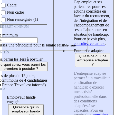
Cap emploi et ses
Cadre
partenaires pour ses
actions concrètes en
Non cadre
faveur du recrutement,
Non renseignée (1)
de l’intégration et de
l’accompagnement de
IRE BRUT MINIMUM
ses collaborateurs en
situation de handicap.
re minimum
Pour en savoir plus,
consultez cet article
.
ssez une périodicité pour le salaire saisi
Entreprise adaptée
NITÉS
Qu'est-ce qu'une
z parmi les 1ers à postuler
entreprise adaptée
?
urquoi serez-vous parmi les
premiers à postuler ?
L'entreprise adaptée
es de plus de 15 jours,
permet à un travailleur
tant moins de 4 candidatures
en situation de
t France Travail est informé)
handicap d'exercer
ICAP
une activité
professionnelle dans
Employeur handi-
des conditions
engagé
adaptées à ses
Qu'est-ce qu'un
capacités. Pour en
employeur handi-
savoir plus,
consultez