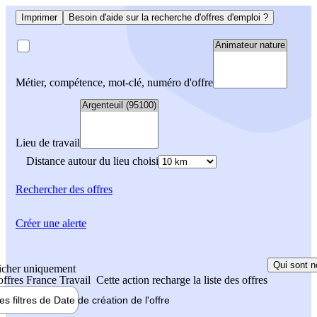
Imprimer
Besoin d'aide sur la recherche d'offres d'emploi ?
Métier, compétence, mot-clé, numéro d'offre
Lieu de travail
Distance autour du lieu choisi
Rechercher
des offres
Créer une alerte
Qui sont n
icher uniquement
 offres France Travail
Cette action recharge la liste des offres
les filtres de
Date de création
de l'offre