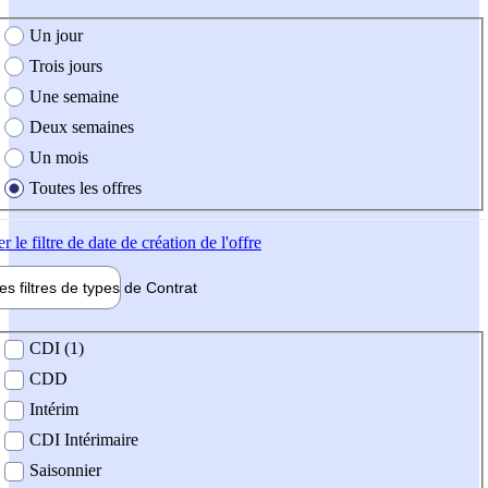
e création de l'offre
Un jour
Trois jours
Une semaine
Deux semaines
Un mois
Toutes les offres
er
le filtre de date de création de l'offre
les filtres de types de
Contrat
de contrat
CDI (1)
CDD
Intérim
CDI Intérimaire
Saisonnier