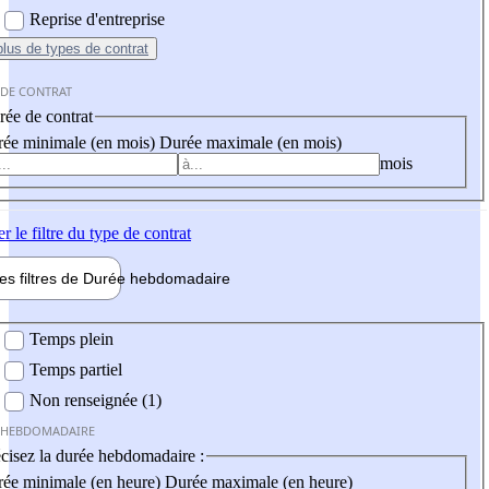
Reprise d'entreprise
plus
de types de contrat
 DE CONTRAT
ée de contrat
ée minimale (en mois)
Durée maximale (en mois)
mois
er
le filtre du type de contrat
les filtres de
Durée hebdo
madaire
 hebdomadaire
Temps plein
Temps partiel
Non renseignée (1)
 HEBDOMADAIRE
cisez la durée hebdomadaire :
ée minimale (en heure)
Durée maximale (en heure)