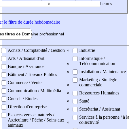
heures
er
le filtre de durée hebdomadaire
les filtres de
Domaine pro
fessionnel
ne professionel
Achats / Comptabilité / Gestion
Industrie
Arts / Artisanat d'art
Informatique /
Télécommunication
Banque / Assurance
Installation / Maintenance
Bâtiment / Travaux Publics
Marketing / Stratégie
Commerce / Vente
commerciale
Communication / Multimédia
Ressources Humaines
Conseil / Etudes
Santé
Direction d'entreprise
Secrétariat / Assistanat
Espaces verts et naturels /
Services à la personne / à l
Agriculture / Pêche / Soins aux
collectivité
animaux