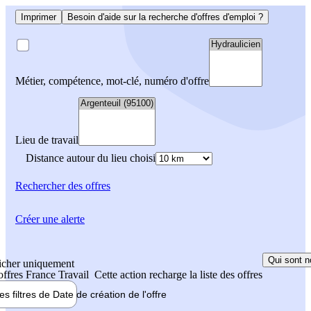
Imprimer
Besoin d'aide sur la recherche d'offres d'emploi ?
Métier, compétence, mot-clé, numéro d'offre
Lieu de travail
Distance autour du lieu choisi
Rechercher
des offres
Créer une alerte
Qui sont n
icher uniquement
 offres France Travail
Cette action recharge la liste des offres
les filtres de
Date de création
de l'offre