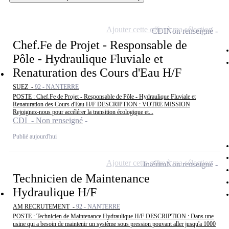
Ajouter cette offre à ma sélection
CDI
Non renseigné
Chef.Fe de Projet - Responsable de
Pôle - Hydraulique Fluviale et
Renaturation des Cours d'Eau H/F
SUEZ -
92 - NANTERRE
POSTE : Chef.Fe de Projet - Responsable de Pôle - Hydraulique Fluviale et
Renaturation des Cours d'Eau H/F DESCRIPTION : VOTRE MISSION
Rejoignez-nous pour accélérer la transition écologique et...
CDI - Non renseigné
Publié aujourd'hui
Ajouter cette offre à ma sélection
Intérim
Non renseigné
Technicien de Maintenance
Hydraulique H/F
AM RECRUTEMENT -
92 - NANTERRE
POSTE : Technicien de Maintenance Hydraulique H/F DESCRIPTION : Dans une
usine qui a besoin de maintenir un système sous pression pouvant aller jusqu'a 1000