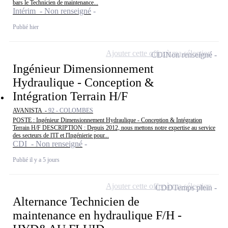
bars le Technicien de maintenance...
Intérim - Non renseigné
Publié hier
Ajouter cette offre à ma sélection
CDI
Non renseigné
Ingénieur Dimensionnement
Hydraulique - Conception &
Intégration Terrain H/F
AVANISTA -
92 - COLOMBES
POSTE : Ingénieur Dimensionnement Hydraulique - Conception & Intégration
Terrain H/F DESCRIPTION : Depuis 2012, nous mettons notre expertise au service
des secteurs de l'IT et l'Ingénierie pour...
CDI - Non renseigné
Publié il y a 5 jours
Ajouter cette offre à ma sélection
CDD
Temps plein
Alternance Technicien de
maintenance en hydraulique F/H -