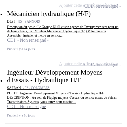
Ajouter cette offre à ma sélection
CDI
Non renseigné
Mécanicien hydraulique (H/F)
DLSI -
95 - SANNOIS
Description du poste : Le Groupe DLSI et son agence de Taverny recrutent pour un
de leurs clients, un : Monteur Mécanicien Hydraulique (h/f) Votre mission
Assembler, installer et mettre en service...
CDI - Non renseigné
Publié il y a 14 jours
Ajouter cette offre à ma sélection
CDI
Non renseigné
Ingénieur Développement Moyens
d'Essais - Hydraulique H/F
SAFRAN -
92 - COLOMBES
POSTE : Ingénieur Développement Moyens d'Essais - Hydraulique H/F
DESCRIPTION : Au sein de l'équipe moyens d'essais du service essais de Safran
Transmissions Systems, vous aurez pour mission...
CDI - Non renseigné
Publié il y a 16 jours