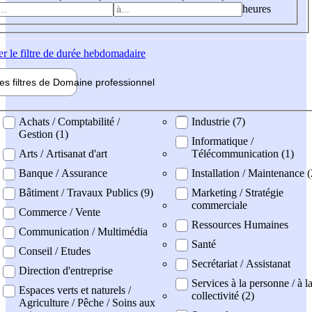
heures
er
le filtre de durée hebdomadaire
les filtres de
Domaine pro
fessionnel
ne professionel
Achats / Comptabilité /
Industrie (7)
Gestion (1)
Informatique /
Arts / Artisanat d'art
Télécommunication (1)
Banque / Assurance
Installation / Maintenance 
Bâtiment / Travaux Publics (9)
Marketing / Stratégie
commerciale
Commerce / Vente
Ressources Humaines
Communication / Multimédia
Santé
Conseil / Etudes
Secrétariat / Assistanat
Direction d'entreprise
Services à la personne / à l
Espaces verts et naturels /
collectivité (2)
Agriculture / Pêche / Soins aux