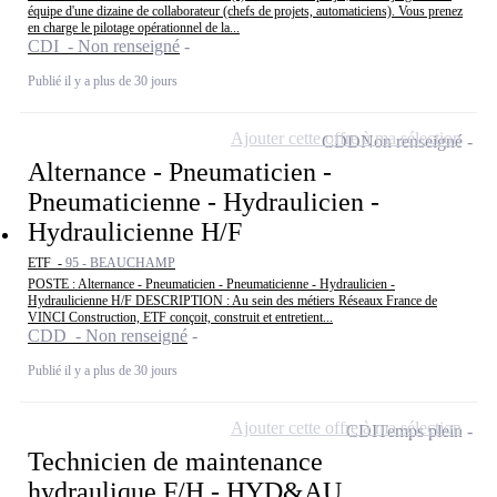
équipe d'une dizaine de collaborateur (chefs de projets, automaticiens). Vous prenez
en charge le pilotage opérationnel de la...
CDI - Non renseigné
Publié il y a plus de 30 jours
Ajouter cette offre à ma sélection
CDD
Non renseigné
Alternance - Pneumaticien -
Pneumaticienne - Hydraulicien -
Hydraulicienne H/F
ETF -
95 - BEAUCHAMP
POSTE : Alternance - Pneumaticien - Pneumaticienne - Hydraulicien -
Hydraulicienne H/F DESCRIPTION : Au sein des métiers Réseaux France de
VINCI Construction, ETF conçoit, construit et entretient...
CDD - Non renseigné
Publié il y a plus de 30 jours
Ajouter cette offre à ma sélection
CDI
Temps plein
Technicien de maintenance
hydraulique F/H - HYD&AU