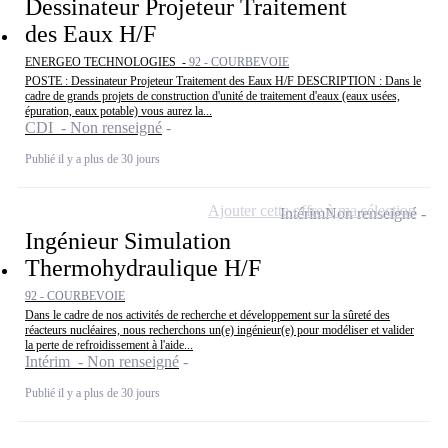
Dessinateur Projeteur Traitement
des Eaux H/F
ENERGEO TECHNOLOGIES -
92 - COURBEVOIE
POSTE : Dessinateur Projeteur Traitement des Eaux H/F DESCRIPTION : Dans le
cadre de grands projets de construction d'unité de traitement d'eaux (eaux usées,
épuration, eaux potable) vous aurez la...
CDI - Non renseigné
Publié il y a plus de 30 jours
Ajouter cette offre à ma sélection
Intérim
Non renseigné
Ingénieur Simulation
Thermohydraulique H/F
92 - COURBEVOIE
Dans le cadre de nos activités de recherche et développement sur la sûreté des
réacteurs nucléaires, nous recherchons un(e) ingénieur(e) pour modéliser et valider
la perte de refroidissement à l'aide...
Intérim - Non renseigné
Publié il y a plus de 30 jours