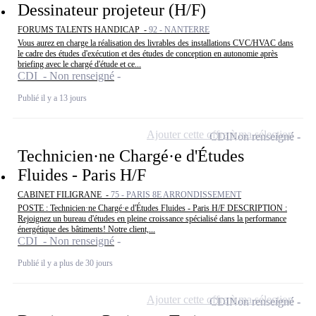
Dessinateur projeteur (H/F)
FORUMS TALENTS HANDICAP -
92 - NANTERRE
Vous aurez en charge la réalisation des livrables des installations CVC/HVAC dans
le cadre des études d'exécution et des études de conception en autonomie après
briefing avec le chargé d'étude et ce...
CDI - Non renseigné
Publié il y a 13 jours
Ajouter cette offre à ma sélection
CDI
Non renseigné
Technicien·ne Chargé·e d'Études
Fluides - Paris H/F
CABINET FILIGRANE -
75 - PARIS 8E ARRONDISSEMENT
POSTE : Technicien·ne Chargé·e d'Études Fluides - Paris H/F DESCRIPTION :
Rejoignez un bureau d'études en pleine croissance spécialisé dans la performance
énergétique des bâtiments! Notre client,...
CDI - Non renseigné
Publié il y a plus de 30 jours
Ajouter cette offre à ma sélection
CDI
Non renseigné