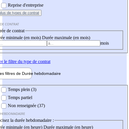
Reprise d'entreprise
plus
de types de contrat
 DE CONTRAT
ée de contrat
ée minimale (en mois)
Durée maximale (en mois)
mois
er
le filtre du type de contrat
les filtres de
Durée hebdo
madaire
 hebdomadaire
Temps plein (3)
Temps partiel
Non renseignée (37)
 HEBDOMADAIRE
cisez la durée hebdomadaire :
ée minimale (en heure)
Durée maximale (en heure)