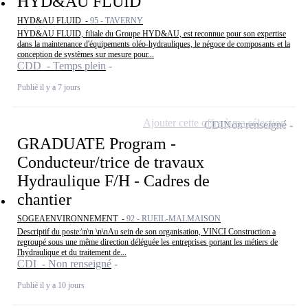
HYD&AU FLUID
HYD&AU FLUID -
95 - TAVERNY
HYD&AU FLUID, filiale du Groupe HYD&AU, est reconnue pour son expertise
dans la maintenance d'équipements oléo-hydrauliques, le négoce de composants et la
conception de systèmes sur mesure pour...
CDD - Temps plein
Publié il y a 7 jours
Ajouter cette offre à ma sélection
CDI
Non renseigné
GRADUATE Program -
Conducteur/trice de travaux
Hydraulique F/H - Cadres de
chantier
SOGEAENVIRONNEMENT -
92 - RUEIL-MALMAISON
Descriptif du poste:\n\n \n\nAu sein de son organisation, VINCI Construction a
regroupé sous une même direction déléguée les entreprises portant les métiers de
l'hydraulique et du traitement de...
CDI - Non renseigné
Publié il y a 10 jours