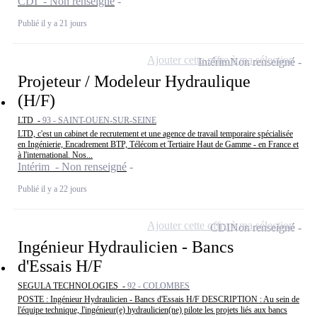
CDI - Non renseigné
Publié il y a 21 jours
Ajouter cette offre à ma sélection
Intérim
Non renseigné
Projeteur / Modeleur Hydraulique
(H/F)
LTD -
93 - SAINT-OUEN-SUR-SEINE
LTD, c'est un cabinet de recrutement et une agence de travail temporaire spécialisée
en Ingénierie, Encadrement BTP, Télécom et Tertiaire Haut de Gamme - en France et
à l'international. Nos...
Intérim - Non renseigné
Publié il y a 22 jours
Ajouter cette offre à ma sélection
CDI
Non renseigné
Ingénieur Hydraulicien - Bancs
d'Essais H/F
SEGULA TECHNOLOGIES -
92 - COLOMBES
POSTE : Ingénieur Hydraulicien - Bancs d'Essais H/F DESCRIPTION : Au sein de
l'équipe technique, l'ingénieur(e) hydraulicien(ne) pilote les projets liés aux bancs