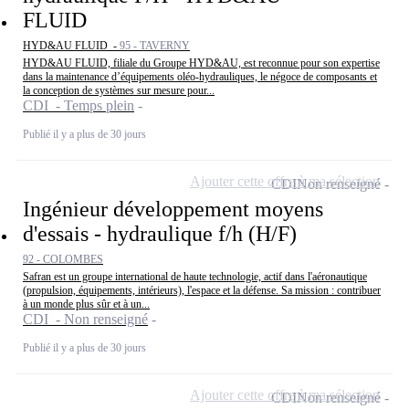
FLUID
HYD&AU FLUID -
95 - TAVERNY
HYD&AU FLUID, filiale du Groupe HYD&AU, est reconnue pour son expertise
dans la maintenance d’équipements oléo-hydrauliques, le négoce de composants et
la conception de systèmes sur mesure pour...
CDI - Temps plein
Publié il y a plus de 30 jours
Ajouter cette offre à ma sélection
CDI
Non renseigné
Ingénieur développement moyens
d'essais - hydraulique f/h (H/F)
92 - COLOMBES
Safran est un groupe international de haute technologie, actif dans l'aéronautique
(propulsion, équipements, intérieurs), l'espace et la défense. Sa mission : contribuer
à un monde plus sûr et à un...
CDI - Non renseigné
Publié il y a plus de 30 jours
Ajouter cette offre à ma sélection
CDI
Non renseigné