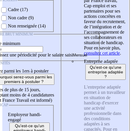
IFICATION
par France travail,
Cap emploi et ses
Cadre (17)
partenaires pour ses
actions concrètes en
Non cadre (9)
faveur du recrutement,
Non renseignée (14)
de l’intégration et de
l’accompagnement de
IRE BRUT MINIMUM
ses collaborateurs en
situation de handicap.
re minimum
Pour en savoir plus,
consultez cet article
.
ssez une périodicité pour le salaire saisi
Entreprise adaptée
NITÉS
Qu'est-ce qu'une
z parmi les 1ers à postuler
entreprise adaptée
?
urquoi serez-vous parmi les
premiers à postuler ?
L'entreprise adaptée
es de plus de 15 jours,
permet à un travailleur
tant moins de 4 candidatures
en situation de
t France Travail est informé)
handicap d'exercer
ICAP
une activité
professionnelle dans
Employeur handi-
des conditions
engagé
adaptées à ses
Qu'est-ce qu'un
capacités. Pour en
employeur handi-