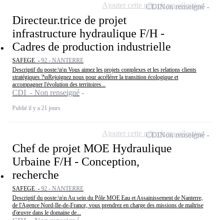
Ajouter cette offre à ma sélection
CDI
Non renseigné
Directeur.trice de projet
infrastructure hydraulique F/H -
Cadres de production industrielle
SAFEGE -
92 - NANTERRE
Descriptif du poste:\n\n Vous aimez les projets complexes et les relations clients
stratégiques ?\nRejoignez nous pour accélérer la transition écologique et
accompagner l'évolution des territoires...
CDI - Non renseigné
Publié il y a 21 jours
Ajouter cette offre à ma sélection
CDI
Non renseigné
Chef de projet MOE Hydraulique
Urbaine F/H - Conception,
recherche
SAFEGE -
92 - NANTERRE
Descriptif du poste:\n\n Au sein du Pôle MOE Eau et Assainissement de Nanterre,
de l'Agence Nord-Ile-de-France, vous prendrez en charge des missions de maîtrise
d'œuvre dans le domaine de...