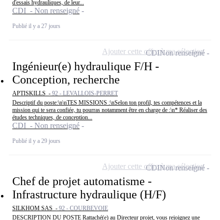
d'essais hydrauliques, de leur...
CDI - Non renseigné
Publié il y a 27 jours
Ajouter cette offre à ma sélection
CDI
Non renseigné
Ingénieur(e) hydraulique F/H -
Conception, recherche
APTISKILLS -
92 - LEVALLOIS-PERRET
Descriptif du poste:\n\nTES MISSIONS :\nSelon ton profil, tes compétences et la
mission qui te sera confiée, tu pourras notamment être en charge de :\n* Réaliser des
études techniques, de conception...
CDI - Non renseigné
Publié il y a 29 jours
Ajouter cette offre à ma sélection
CDI
Non renseigné
Chef de projet automatisme -
Infrastructure hydraulique (H/F)
SILKHOM SAS -
92 - COURBEVOIE
DESCRIPTION DU POSTE Rattaché(e) au Directeur projet, vous rejoignez une