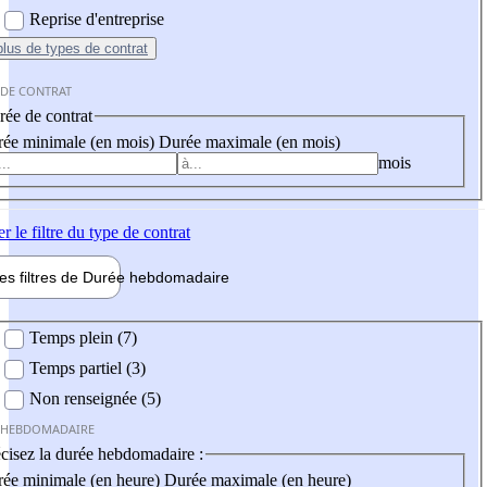
Reprise d'entreprise
plus
de types de contrat
 DE CONTRAT
ée de contrat
ée minimale (en mois)
Durée maximale (en mois)
mois
er
le filtre du type de contrat
les filtres de
Durée hebdo
madaire
 hebdomadaire
Temps plein (7)
Temps partiel (3)
Non renseignée (5)
 HEBDOMADAIRE
cisez la durée hebdomadaire :
ée minimale (en heure)
Durée maximale (en heure)