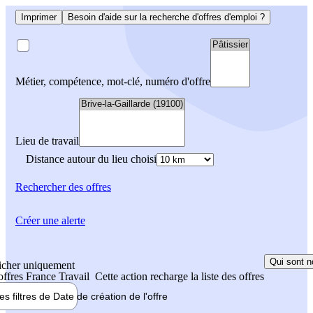
Imprimer
Besoin d'aide sur la recherche d'offres d'emploi ?
Métier, compétence, mot-clé, numéro d'offre
Lieu de travail
Distance autour du lieu choisi
Rechercher
des offres
Créer une alerte
Qui sont n
icher uniquement
 offres France Travail
Cette action recharge la liste des offres
les filtres de
Date de création
de l'offre