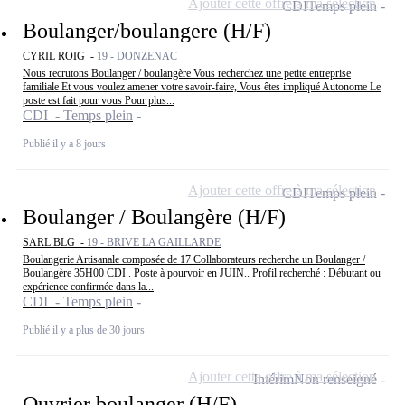
Ajouter cette offre à ma sélection
CDI
Temps plein
Boulanger/boulangere (H/F)
CYRIL ROIG -
19 - DONZENAC
Nous recrutons Boulanger / boulangère Vous recherchez une petite entreprise
familiale Et vous voulez amener votre savoir-faire, Vous êtes impliqué Autonome Le
poste est fait pour vous Pour plus...
CDI - Temps plein
Publié il y a 8 jours
Ajouter cette offre à ma sélection
CDI
Temps plein
Boulanger / Boulangère (H/F)
SARL BLG -
19 - BRIVE LA GAILLARDE
Boulangerie Artisanale composée de 17 Collaborateurs recherche un Boulanger /
Boulangère 35H00 CDI . Poste à pourvoir en JUIN.. Profil recherché : Débutant ou
expérience confirmée dans la...
CDI - Temps plein
Publié il y a plus de 30 jours
Ajouter cette offre à ma sélection
Intérim
Non renseigné
Ouvrier boulanger (H/F)