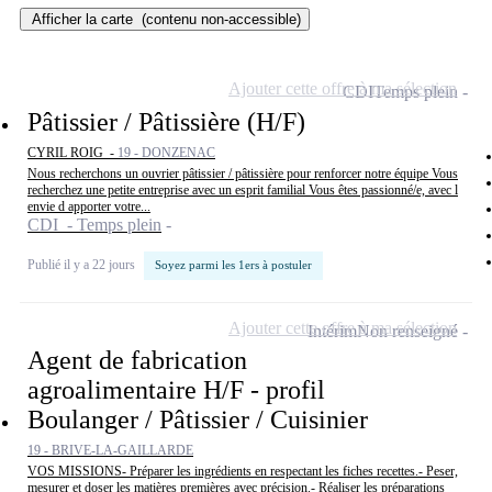
Afficher la carte
(contenu non-accessible)
Ajouter cette offre à ma sélection
CDI
Temps plein
Pâtissier / Pâtissière (H/F)
CYRIL ROIG -
19 - DONZENAC
Nous recherchons un ouvrier pâtissier / pâtissière pour renforcer notre équipe Vous
recherchez une petite entreprise avec un esprit familial Vous êtes passionné/e, avec l
envie d apporter votre...
CDI - Temps plein
Publié il y a 22 jours
Soyez parmi les 1ers à postuler
Ajouter cette offre à ma sélection
Intérim
Non renseigné
Agent de fabrication
agroalimentaire H/F - profil
Boulanger / Pâtissier / Cuisinier
19 - BRIVE-LA-GAILLARDE
VOS MISSIONS- Préparer les ingrédients en respectant les fiches recettes.- Peser,
mesurer et doser les matières premières avec précision.- Réaliser les préparations