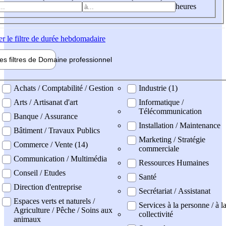
heures
er
le filtre de durée hebdomadaire
les filtres de
Domaine pro
fessionnel
ne professionel
Achats / Comptabilité / Gestion
Industrie (1)
Arts / Artisanat d'art
Informatique /
Télécommunication
Banque / Assurance
Installation / Maintenance
Bâtiment / Travaux Publics
Marketing / Stratégie
Commerce / Vente (14)
commerciale
Communication / Multimédia
Ressources Humaines
Conseil / Etudes
Santé
Direction d'entreprise
Secrétariat / Assistanat
Espaces verts et naturels /
Services à la personne / à l
Agriculture / Pêche / Soins aux
collectivité
animaux