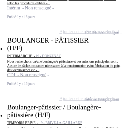
selon les procédures établies.-...
Intérim - Non renseigné
Publié il y a 16 jours
Ajouter cette offre à ma sélection
CDI
Non renseigné
BOULANGER - PÂTISSIER
(H/F)
INTERMARCHÉ -
19 - DONZENAC
Nous recherchons un/une boulanger/e pâtissier/e et vos missions principales sont : -
Assure les tâches courantes nécessaires à la transformation et/ou fabrication du pain,
des viennoiseries etc -...
CDI - Non renseigné
Publié il y a 16 jours
Ajouter cette offre à ma sélection
Intérim
Temps plein
Boulanger-pâtissier / Boulangère-
pâtissière (H/F)
TEMPORIS BRIVE -
19 - BRIVE-LA-GAILLARDE