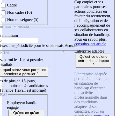
Cap emploi et ses
Cadre
partenaires pour ses
actions concrètes en
Non cadre (10)
faveur du recrutement,
Non renseignée (5)
de l’intégration et de
l’accompagnement de
IRE BRUT MINIMUM
ses collaborateurs en
situation de handicap.
re minimum
Pour en savoir plus,
consultez cet article
.
ssez une périodicité pour le salaire saisi
Entreprise adaptée
NITÉS
Qu'est-ce qu'une
z parmi les 1ers à postuler
entreprise adaptée
résultats
?
urquoi serez-vous parmi les
L'entreprise adaptée
premiers à postuler ?
permet à un travailleur
es de plus de 15 jours,
en situation de
tant moins de 4 candidatures
handicap d'exercer
t France Travail est informé)
une activité
ICAP
professionnelle dans
des conditions
Employeur handi-
adaptées à ses
engagé
capacités. Pour en
Qu'est-ce qu'un
savoir plus,
consultez