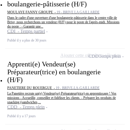
boulangerie-pâtisserie (H/F)
MOULAYE FANNY GROUPE -
19 - BRIVE LA GAILLARDE
Dans le cadre d'une ouverture d'une boulangerie-pâtisserie dans le centre ville de
Brive, nous recherchons un vendeur (H/F) pour le poste de l'après-midi. Missions
du poste : - Garantir une...
CDI - Temps partiel
Publié il y a plus de 30 jours
Ajouter cette offre à ma sélection
CDD
Temps plein
Apprenti(e) Vendeur(se)
Préparateur(trice) en boulangerie
(H/F)
PANETIERE DU ROUERGUE -
19 - BRIVE-LA-GAILLARDE
La Panetière recrute un(e) Vendeur(se) Préparateur(trice) en apprentissage ! Vos
missions - Accueillir, conseiller et fidéliser les clients. - Préparer les produits de
snacking (sandwiches,...
CDD - Temps plein
Publié il y a 17 jours