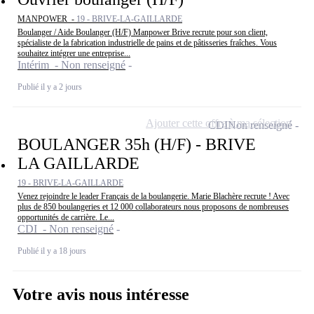
MANPOWER -
19 - BRIVE-LA-GAILLARDE
Boulanger / Aide Boulanger (H/F) Manpower Brive recrute pour son client,
spécialiste de la fabrication industrielle de pains et de pâtisseries fraîches. Vous
souhaitez intégrer une entreprise...
Intérim - Non renseigné
Publié il y a 2 jours
Ajouter cette offre à ma sélection
CDI
Non renseigné
BOULANGER 35h (H/F) - BRIVE
LA GAILLARDE
19 - BRIVE-LA-GAILLARDE
Venez rejoindre le leader Français de la boulangerie. Marie Blachère recrute ! Avec
plus de 850 boulangeries et 12 000 collaborateurs nous proposons de nombreuses
opportunités de carrière. Le...
CDI - Non renseigné
Publié il y a 18 jours
Votre avis nous intéresse