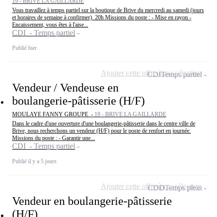
19 - BRIVE LA GAILLARDE
Vous travaillez à temps partiel sur la boutique de Brive du mercredi au samedi (jours
et horaires de semaine à confirmer). 20h Missions du poste : - Mise en rayon -
Encaissement, vous êtes à l'aise...
CDI - Temps partiel
Publié hier
Ajouter cette offre à ma sélection
CDI
Temps partiel
Vendeur / Vendeuse en
boulangerie-pâtisserie (H/F)
MOULAYE FANNY GROUPE -
19 - BRIVE LA GAILLARDE
Dans le cadre d'une ouverture d'une boulangerie-pâtisserie dans le centre ville de
Brive, nous recherchons un vendeur (H/F) pour le poste de renfort en journée.
Missions du poste : - Garantir une...
CDI - Temps partiel
Publié il y a 5 jours
Ajouter cette offre à ma sélection
CDD
Temps plein
Vendeur en boulangerie-pâtisserie
(H/F)