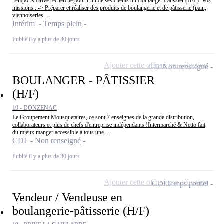
Temporis Brive recherche pour l’un de ses clients un Boulanger Pâtissier (H/F). Vos
missions : -> Préparer et réaliser des produits de boulangerie et de pâtisserie (pain,
viennoiseries,...
Intérim - Temps plein
Publié il y a plus de 30 jours
Ajouter cette offre à ma sélection
CDI
Non renseigné
BOULANGER - PÂTISSIER
(H/F)
19 - DONZENAC
Le Groupement Mousquetaires, ce sont 7 enseignes de la grande distribution,
collaborateurs et plus de chefs d'entreprise indépendants !Intermarché & Netto fait
du mieux manger accessible à tous une...
CDI - Non renseigné
Publié il y a plus de 30 jours
Ajouter cette offre à ma sélection
CDI
Temps partiel
Vendeur / Vendeuse en
boulangerie-pâtisserie (H/F)