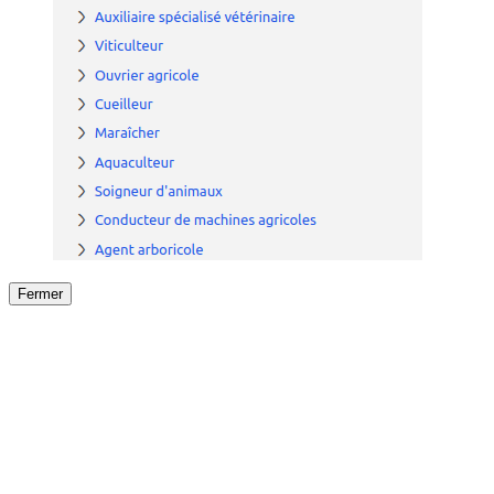
Fermer
Fermer
le détail de l'offre
/
Offre
sur
Offre précéden