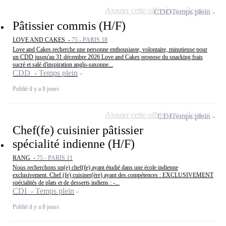
Ajouter cette offre à ma sélection
CDD
Temps plein
Pâtissier commis (H/F)
LOVE AND CAKES -
75 - PARIS 18
Love and Cakes recherche une personne enthousiaste, volontaire, minutieuse pour
un CDD jusqu'au 31 décembre 2026 Love and Cakes propose du snacking frais
sucré et salé d'inspiration anglo-saxonne...
CDD - Temps plein
Publié il y a 8 jours
Ajouter cette offre à ma sélection
CDI
Temps plein
Chef(fe) cuisinier pâtissier
spécialité indienne (H/F)
RANG -
75 - PARIS 11
Nous recherchons un(e) chef(fe) ayant étudié dans une école indienne
exclusivement. Chef (fe) cuisiner(ère) ayant des compétences : EXCLUSIVEMENT
spécialités de plats et de desserts indiens : -...
CDI - Temps plein
Publié il y a 8 jours