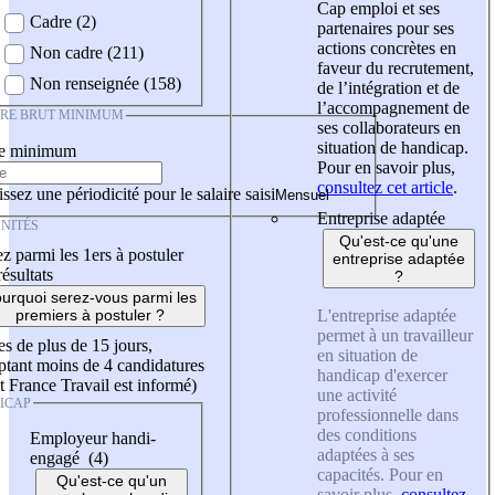
Cap emploi et ses
Cadre (2)
partenaires pour ses
actions concrètes en
Non cadre (211)
faveur du recrutement,
Non renseignée (158)
de l’intégration et de
l’accompagnement de
IRE BRUT MINIMUM
ses collaborateurs en
situation de handicap.
re minimum
Pour en savoir plus,
consultez cet article
.
ssez une périodicité pour le salaire saisi
Entreprise adaptée
NITÉS
Qu'est-ce qu'une
z parmi les 1ers à postuler
entreprise adaptée
résultats
?
urquoi serez-vous parmi les
L'entreprise adaptée
premiers à postuler ?
permet à un travailleur
es de plus de 15 jours,
en situation de
tant moins de 4 candidatures
handicap d'exercer
t France Travail est informé)
une activité
ICAP
professionnelle dans
des conditions
Employeur handi-
adaptées à ses
engagé (4)
capacités. Pour en
Qu'est-ce qu'un
savoir plus,
consultez