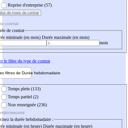
Reprise d'entreprise (57)
plus
de types de contrat
 DE CONTRAT
ée de contrat
ée minimale (en mois)
Durée maximale (en mois)
mois
er
le filtre du type de contrat
les filtres de
Durée hebdo
madaire
 hebdomadaire
Temps plein (133)
Temps partiel (2)
Non renseignée (236)
 HEBDOMADAIRE
cisez la durée hebdomadaire :
ée minimale (en heure)
Durée maximale (en heure)