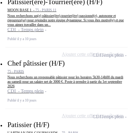
Pâtissier(ère)-Tourrier(ère) (H/F)
MOON BASE 1 -
75 - PARIS 11
Nous recherchons un(e) pâtissier(ère)-tourrier(ère) passionné(e), autonome et
rigoureux(se) pour rejoindre notre équipe dynamique. Si vous êtes motivé(e) et que
vous aimez travailler dans un...
CDI - Temps plein
Publié il y a 10 jours
Ajouter cette offre à ma sélection
CDI
Temps plein
Chef pâtissier (H/F)
75 - PARIS
Nous recherchons un responsable pâtissier pour les horaires 5h30-14h00 du mardi
au samedi pour un salaire net de 3000 €. Poste à prendre à partir du 1er septembre
2026
CDI - Temps plein
Publié il y a 10 jours
Ajouter cette offre à ma sélection
CDI
Temps plein
Patissier (H/F)
L'ARTISAN DES GOURMANDS -
75 - PARIS