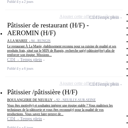
Publié il y a 2 jours
Ajouter cette offre à ma sélection
CDI
Temps plein
Pâtissier de restaurant (H/F) -
AEROMIN (H/F)
A LA MAREE -
94 - RUNGIS
Le restaurant À La Marée, établissement reconnu pour sa cuisine de qualité et ses
produits frais, situé sur le MIN de Rungis, recherche un(e) pâtissier(ère) afin de
renforcer son équipe. Missions...
CDI - Temps plein
Publié il y a 6 jours
Ajouter cette offre à ma sélection
CDI
Temps plein
Pâtissier /pâtissière (H/F)
BOULANGERIE DE NEUILLY -
92 - NEUILLY-SUR-SEINE
Vous êtes motivé(e) et souhaitez intégrer une équipe stable ? Vous maîtrisez les
techniques de la pâtisserie et vous êtes reconnu(e) pour la qualité de vos
productions. Vous savez faire preuve de...
CDI - Temps plein
Publié il y a 6 jours