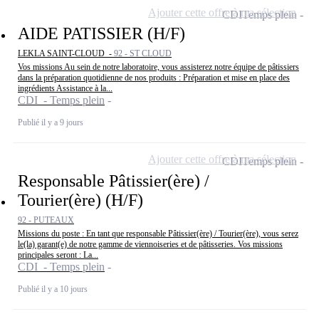
Ajouter cette offre à ma sélection
CDI
Temps plein
AIDE PATISSIER (H/F)
LEKLA SAINT-CLOUD -
92 - ST CLOUD
Vos missions Au sein de notre laboratoire, vous assisterez notre équipe de pâtissiers
dans la préparation quotidienne de nos produits : Préparation et mise en place des
ingrédients Assistance à la...
CDI - Temps plein
Publié il y a 9 jours
Ajouter cette offre à ma sélection
CDI
Temps plein
Responsable Pâtissier(ère) /
Tourier(ère) (H/F)
92 - PUTEAUX
Missions du poste : En tant que responsable Pâtissier(ère) / Tourier(ère), vous serez
le(la) garant(e) de notre gamme de viennoiseries et de pâtisseries. Vos missions
principales seront : La...
CDI - Temps plein
Publié il y a 10 jours