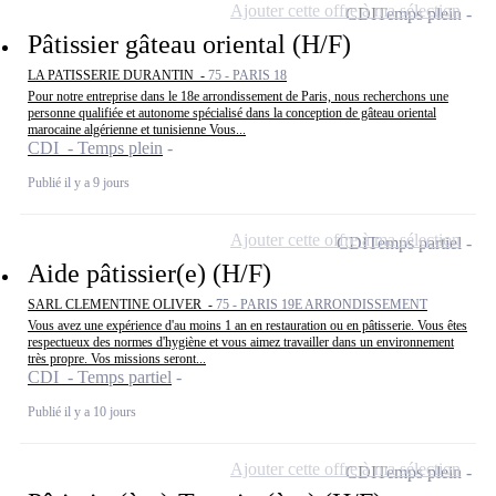
Ajouter cette offre à ma sélection
CDI
Temps plein
Pâtissier gâteau oriental (H/F)
LA PATISSERIE DURANTIN -
75 - PARIS 18
Pour notre entreprise dans le 18e arrondissement de Paris, nous recherchons une
personne qualifiée et autonome spécialisé dans la conception de gâteau oriental
marocaine algérienne et tunisienne Vous...
CDI - Temps plein
Publié il y a 9 jours
Ajouter cette offre à ma sélection
CDI
Temps partiel
Aide pâtissier(e) (H/F)
SARL CLEMENTINE OLIVER -
75 - PARIS 19E ARRONDISSEMENT
Vous avez une expérience d'au moins 1 an en restauration ou en pâtisserie. Vous êtes
respectueux des normes d'hygiène et vous aimez travailler dans un environnement
très propre. Vos missions seront...
CDI - Temps partiel
Publié il y a 10 jours
Ajouter cette offre à ma sélection
CDI
Temps plein