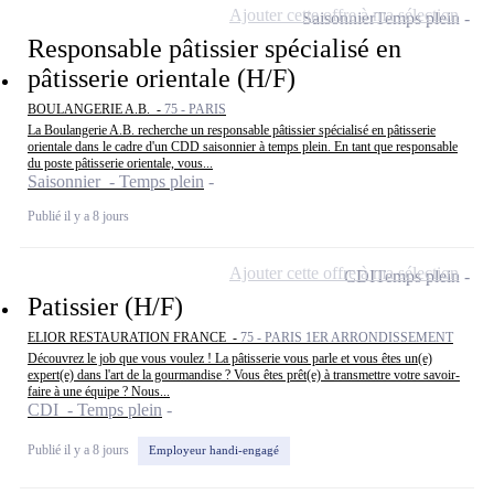
Ajouter cette offre à ma sélection
Saisonnier
Temps plein
Responsable pâtissier spécialisé en
pâtisserie orientale (H/F)
BOULANGERIE A.B. -
75 - PARIS
La Boulangerie A.B. recherche un responsable pâtissier spécialisé en pâtisserie
orientale dans le cadre d'un CDD saisonnier à temps plein. En tant que responsable
du poste pâtisserie orientale, vous...
Saisonnier - Temps plein
Publié il y a 8 jours
Ajouter cette offre à ma sélection
CDI
Temps plein
Patissier (H/F)
ELIOR RESTAURATION FRANCE -
75 - PARIS 1ER ARRONDISSEMENT
Découvrez le job que vous voulez ! La pâtisserie vous parle et vous êtes un(e)
expert(e) dans l'art de la gourmandise ? Vous êtes prêt(e) à transmettre votre savoir-
faire à une équipe ? Nous...
CDI - Temps plein
Publié il y a 8 jours
Employeur handi-engagé