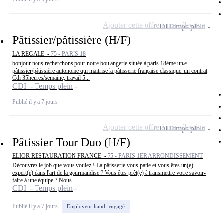
Ajouter cette offre à ma sélection
CDI
Temps plein
Pâtissier/pâtissière (H/F)
LA REGALE -
75 - PARIS 18
bonjour nous recherchons pour notre boulangerie située à paris 18ème un/e
pâtissier/pâtissière autonome qui maitrise la pâtisserie française classique. un contrat
Cdi 35heures/semaine, travail 5...
CDI - Temps plein
Publié il y a 7 jours
Ajouter cette offre à ma sélection
CDI
Temps plein
Pâtissier Tour Duo (H/F)
ELIOR RESTAURATION FRANCE -
75 - PARIS 1ER ARRONDISSEMENT
Découvrez le job que vous voulez ! La pâtisserie vous parle et vous êtes un(e)
expert(e) dans l'art de la gourmandise ? Vous êtes prêt(e) à transmettre votre savoir-
faire à une équipe ? Nous...
CDI - Temps plein
Publié il y a 7 jours
Employeur handi-engagé