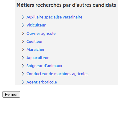
Fermer
Fermer
le détail de l'offre
/
Offre
sur
Offre précéden