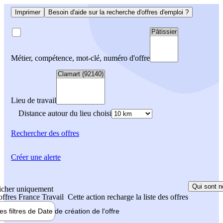
Imprimer
Besoin d'aide sur la recherche d'offres d'emploi ?
Métier, compétence, mot-clé, numéro d'offre
Lieu de travail
Distance autour du lieu choisi
Rechercher
des offres
Créer une alerte
Qui sont n
icher uniquement
 offres France Travail
Cette action recharge la liste des offres
les filtres de
Date de création
de l'offre