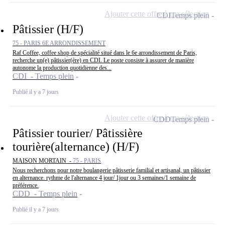
Ajouter cette offre à ma sélection
CDI
Temps plein
Pâtissier (H/F)
75 - PARIS 6E ARRONDISSEMENT
Raf Coffee, coffee shop de spécialité situé dans le 6e arrondissement de Paris,
recherche un(e) pâtissier(ère) en CDI. Le poste consiste à assurer de manière
autonome la production quotidienne des...
CDI - Temps plein
Publié il y a 7 jours
Ajouter cette offre à ma sélection
CDD
Temps plein
Pâtissier tourier/ Pâtissière
tourière(alternance) (H/F)
MAISON MORTAIN -
75 - PARIS
Nous recherchons pour notre boulangerie pâtisserie familial et artisanal, un pâtissier
en alternance. rythme de l'alternance 4 jour/ 1jour ou 3 semaines/1 semaine de
préférence.
CDD - Temps plein
Publié il y a 7 jours