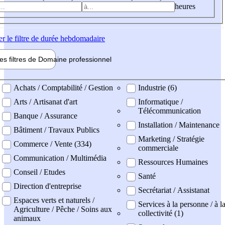
heures
er
le filtre de durée hebdomadaire
les filtres de
Domaine pro
fessionnel
ne professionel
Achats / Comptabilité / Gestion
Industrie (6)
Arts / Artisanat d'art
Informatique /
Télécommunication
Banque / Assurance
Installation / Maintenance
Bâtiment / Travaux Publics
Marketing / Stratégie
Commerce / Vente (334)
commerciale
Communication / Multimédia
Ressources Humaines
Conseil / Etudes
Santé
Direction d'entreprise
Secrétariat / Assistanat
Espaces verts et naturels /
Services à la personne / à l
Agriculture / Pêche / Soins aux
collectivité (1)
animaux