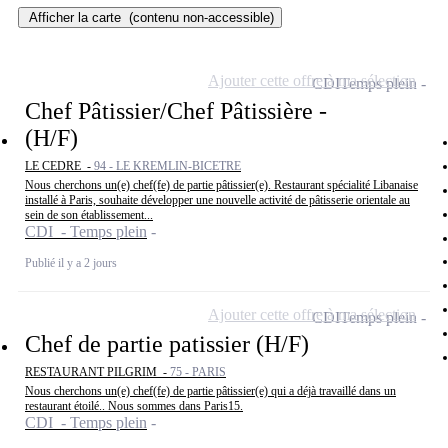
Afficher la carte
(contenu non-accessible)
Ajouter cette offre à ma sélection
CDI
Temps plein
Chef Pâtissier/Chef Pâtissière -
(H/F)
LE CEDRE -
94 - LE KREMLIN-BICETRE
Nous cherchons un(e) chef(fe) de partie pâtissier(e). Restaurant spécialité Libanaise
installé à Paris, souhaite développer une nouvelle activité de pâtisserie orientale au
sein de son établissement...
CDI - Temps plein
Publié il y a 2 jours
Ajouter cette offre à ma sélection
CDI
Temps plein
Chef de partie patissier (H/F)
RESTAURANT PILGRIM -
75 - PARIS
Nous cherchons un(e) chef(fe) de partie pâtissier(e) qui a déjà travaillé dans un
restaurant étoilé.. Nous sommes dans Paris15.
CDI - Temps plein