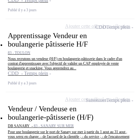
CDD - Temps plein
Publié il y a 3 jours
Ajouter cette offre à ma sélection
CDD
Temps plein
Apprentissage Vendeur en
boulangerie pâtisserie H/F
83 - TOULON
Nous recrutons un vendeur (H/F) en boulangerie-pâtisserie dans le cadre d'un
contrat d'apprentissage avec l'objectif de valider un CAP employée de vente
boulangerie et snacking. Vous apprendrez au...
CDD - Temps plein
Publié il y a 3 jours
Ajouter cette offre à ma sélection
Saisonnier
Temps plein
Vendeur / Vendeuse en
boulangerie-pâtisserie (H/F)
DB SANARY -
83 - SANARY SUR MER
Pour une boulangerie sur le port de Sanary sur mer à partir du 1 aout au 31 aout ,
vous serez en charge: - de l'accueil de la clientèle ; - du service ; - de l'encaissement