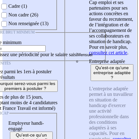
Cap emploi et ses
Cadre (1)
partenaires pour ses
actions concrètes en
Non cadre (26)
faveur du recrutement,
Non renseignée (13)
de l’intégration et de
l’accompagnement de
IRE BRUT MINIMUM
ses collaborateurs en
situation de handicap.
re minimum
Pour en savoir plus,
consultez cet article
.
ssez une périodicité pour le salaire saisi
Entreprise adaptée
NITÉS
Qu'est-ce qu'une
z parmi les 1ers à postuler
entreprise adaptée
résultats
?
urquoi serez-vous parmi les
L'entreprise adaptée
premiers à postuler ?
permet à un travailleur
es de plus de 15 jours,
en situation de
tant moins de 4 candidatures
handicap d'exercer
t France Travail est informé)
une activité
ICAP
professionnelle dans
des conditions
Employeur handi-
adaptées à ses
engagé
capacités. Pour en
Qu'est-ce qu'un
savoir plus,
consultez