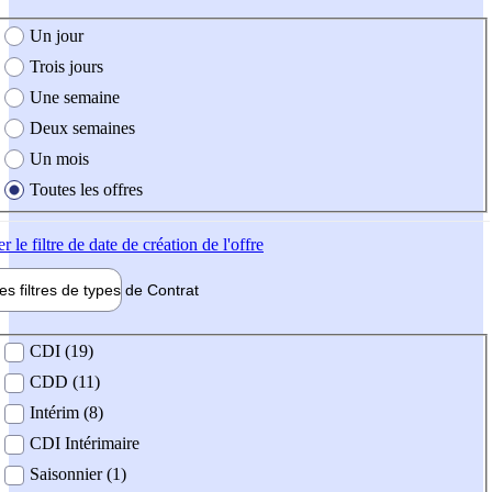
e création de l'offre
Un jour
Trois jours
Une semaine
Deux semaines
Un mois
Toutes les offres
er
le filtre de date de création de l'offre
les filtres de types de
Contrat
de contrat
CDI (19)
CDD (11)
Intérim (8)
CDI Intérimaire
Saisonnier (1)