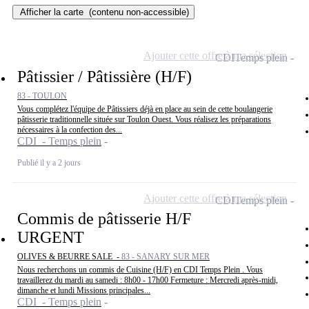
Afficher la carte
(contenu non-accessible)
Ajouter cette offre à ma sélection
CDI
Temps plein
Pâtissier / Pâtissière (H/F)
83 - TOULON
Vous complétez l'équipe de Pâtissiers déjà en place au sein de cette boulangerie
pâtisserie traditionnelle située sur Toulon Ouest. Vous réalisez les préparations
nécessaires à la confection des...
CDI - Temps plein
Publié il y a 2 jours
Ajouter cette offre à ma sélection
CDI
Temps plein
Commis de pâtisserie H/F
URGENT
OLIVES & BEURRE SALE -
83 - SANARY SUR MER
Nous recherchons un commis de Cuisine (H/F) en CDI Temps Plein . Vous
travaillerez du mardi au samedi : 8h00 - 17h00 Fermeture : Mercredi après-midi,
dimanche et lundi Missions principales...
CDI - Temps plein