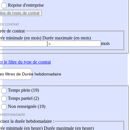
Reprise d'entreprise
plus
de types de contrat
 DE CONTRAT
ée de contrat
ée minimale (en mois)
Durée maximale (en mois)
mois
er
le filtre du type de contrat
les filtres de
Durée hebdo
madaire
 hebdomadaire
Temps plein (19)
Temps partiel (2)
Non renseignée (19)
 HEBDOMADAIRE
cisez la durée hebdomadaire :
ée minimale (en heure)
Durée maximale (en heure)