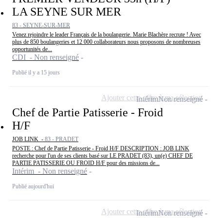
LA SEYNE SUR MER
83 - SEYNE-SUR-MER
Venez rejoindre le leader Français de la boulangerie. Marie Blachère recrute ! Avec
plus de 850 boulangeries et 12 000 collaborateurs nous proposons de nombreuses
opportunités de...
CDI - Non renseigné
Publié il y a 15 jours
Ajouter cette offre à ma sélection
Intérim
Non renseigné
Chef de Partie Patisserie - Froid
H/F
JOB LINK -
83 - PRADET
POSTE : Chef de Partie Patisserie - Froid H/F DESCRIPTION : JOB LINK
recherche pour l'un de ses clients basé sur LE PRADET (83), un(e) CHEF DE
PARTIE PATISSERIE OU FROID H/F pour des missions de...
Intérim - Non renseigné
Publié aujourd'hui
Ajouter cette offre à ma sélection
Intérim
Non renseigné