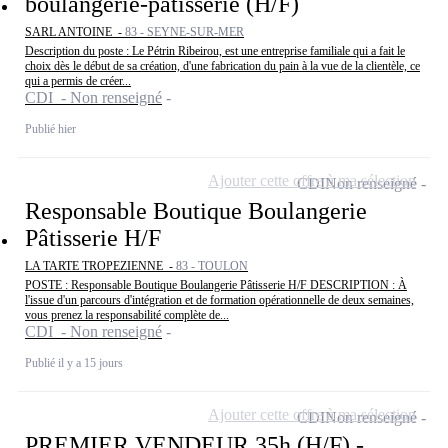
boulangerie-pâtisserie (H/F)
SARL ANTOINE -
83 - SEYNE-SUR-MER
Description du poste : Le Pétrin Ribeirou, est une entreprise familiale qui a fait le
choix dès le début de sa création, d'une fabrication du pain à la vue de la clientèle, ce
qui a permis de créer...
CDI - Non renseigné
Publié hier
Ajouter cette offre à ma sélection
CDI
Non renseigné
Responsable Boutique Boulangerie
Pâtisserie H/F
LA TARTE TROPEZIENNE -
83 - TOULON
POSTE : Responsable Boutique Boulangerie Pâtisserie H/F DESCRIPTION : À
l'issue d'un parcours d'intégration et de formation opérationnelle de deux semaines,
vous prenez la responsabilité complète de...
CDI - Non renseigné
Publié il y a 15 jours
Ajouter cette offre à ma sélection
CDI
Non renseigné
PREMIER VENDEUR 35h (H/F) -