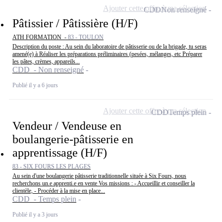
Ajouter cette offre à ma sélection
CDD
Non renseigné
Pâtissier / Pâtissière (H/F)
ATH FORMATION -
83 - TOULON
Description du poste : Au sein du laboratoire de pâtisserie ou de la brigade, tu seras
amené(e) à Réaliser les préparations préliminaires (pesées, mélanges, etc Préparer
les pâtes, crèmes, appareils...
CDD - Non renseigné
Publié il y a 6 jours
Ajouter cette offre à ma sélection
CDD
Temps plein
Vendeur / Vendeuse en
boulangerie-pâtisserie en
apprentissage (H/F)
83 - SIX FOURS LES PLAGES
Au sein d'une boulangerie pâtisserie traditionnelle située à Six Fours, nous
recherchons un.e apprenti.e en vente Vos missions : - Accueillir et conseiller la
clientèle, - Procéder à la mise en place...
CDD - Temps plein
Publié il y a 3 jours