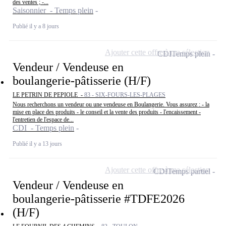
des ventes ; -...
Saisonnier - Temps plein
Publié il y a 8 jours
Ajouter cette offre à ma sélection
CDI
Temps plein
Vendeur / Vendeuse en
boulangerie-pâtisserie (H/F)
LE PETRIN DE PEPIOLE -
83 - SIX-FOURS-LES-PLAGES
Nous recherchons un vendeur ou une vendeuse en Boulangerie. Vous assurez : - la
mise en place des produits - le conseil et la vente des produits - l'encaissement -
l'entretien de l'espace de...
CDI - Temps plein
Publié il y a 13 jours
Ajouter cette offre à ma sélection
CDI
Temps partiel
Vendeur / Vendeuse en
boulangerie-pâtisserie #TDFE2026
(H/F)