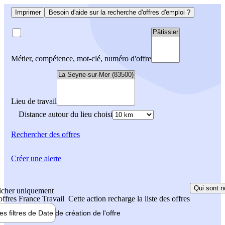
Imprimer
Besoin d'aide sur la recherche d'offres d'emploi ?
Métier, compétence, mot-clé, numéro d'offre
Lieu de travail
Distance autour du lieu choisi
Rechercher
des offres
Créer une alerte
Qui sont n
icher uniquement
 offres France Travail
Cette action recharge la liste des offres
les filtres de
Date de création
de l'offre