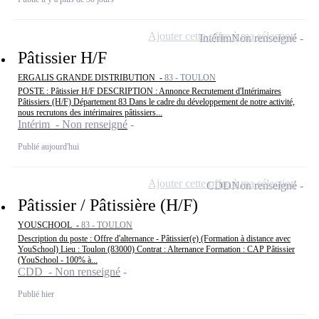
Ajouter cette offre à ma sélection
Intérim
Non renseigné
Pâtissier H/F
ERGALIS GRANDE DISTRIBUTION -
83 - TOULON
POSTE : Pâtissier H/F DESCRIPTION : Annonce Recrutement d'Intérimaires
Pâtissiers (H/F) Département 83 Dans le cadre du développement de notre activité,
nous recrutons des intérimaires pâtissiers...
Intérim - Non renseigné
Publié aujourd'hui
Ajouter cette offre à ma sélection
CDD
Non renseigné
Pâtissier / Pâtissière (H/F)
YOUSCHOOL -
83 - TOULON
Description du poste : Offre d'alternance - Pâtissier(e) (Formation à distance avec
YouSchool) Lieu : Toulon (83000) Contrat : Alternance Formation : CAP Pâtissier
(YouSchool - 100% à...
CDD - Non renseigné
Publié hier