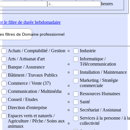
heures
er
le filtre de durée hebdomadaire
les filtres de
Domaine pro
fessionnel
ne professionel
Achats / Comptabilité / Gestion
Industrie
Arts / Artisanat d'art
Informatique /
Télécommunication
Banque / Assurance
Installation / Maintenance
Bâtiment / Travaux Publics
Marketing / Stratégie
Commerce / Vente (37)
commerciale
Communication / Multimédia
Ressources Humaines
Conseil / Etudes
Santé
Direction d'entreprise
Secrétariat / Assistanat
Espaces verts et naturels /
Services à la personne / à l
Agriculture / Pêche / Soins aux
collectivité
animaux