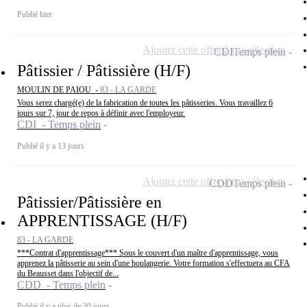
Publié hier
Ajouter cette offre à ma sélection
CDI
Temps plein
Pâtissier / Pâtissière (H/F)
MOULIN DE PAIOU -
83 - LA GARDE
Vous serez chargé(e) de la fabrication de toutes les pâtisseries. Vous travaillez 6
jours sur 7, jour de repos à définir avec l'employeur.
CDI - Temps plein
Publié il y a 13 jours
Ajouter cette offre à ma sélection
CDD
Temps plein
Pâtissier/Pâtissière en
APPRENTISSAGE (H/F)
83 - LA GARDE
***Contrat d'apprentissage*** Sous le couvert d'un maître d'apprentissage, vous
apprenez la pâtisserie au sein d'une boulangerie. Votre formation s'effectuera au CFA
du Beausset dans l'objectif de...
CDD - Temps plein
Publié il y a plus de 30 jours