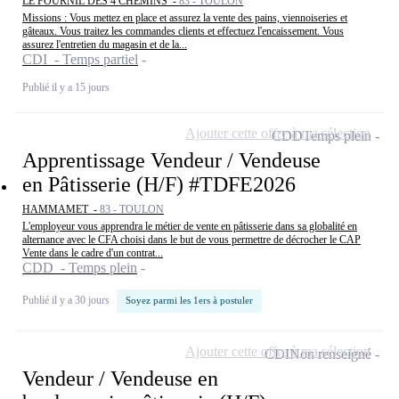
LE FOURNIL DES 4 CHEMINS -
83 - TOULON
Missions : Vous mettez en place et assurez la vente des pains, viennoiseries et
gâteaux. Vous traitez les commandes clients et effectuez l'encaissement. Vous
assurez l'entretien du magasin et de la...
CDI - Temps partiel
Publié il y a 15 jours
Ajouter cette offre à ma sélection
CDD
Temps plein
Apprentissage Vendeur / Vendeuse
en Pâtisserie (H/F) #TDFE2026
HAMMAMET -
83 - TOULON
L'employeur vous apprendra le métier de vente en pâtisserie dans sa globalité en
alternance avec le CFA choisi dans le but de vous permettre de décrocher le CAP
Vente dans le cadre d'un contrat...
CDD - Temps plein
Publié il y a 30 jours
Soyez parmi les 1ers à postuler
Ajouter cette offre à ma sélection
CDI
Non renseigné
Vendeur / Vendeuse en