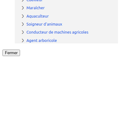
Fermer
Fermer
le détail de l'offre
/
Offre
sur
Offre précéden