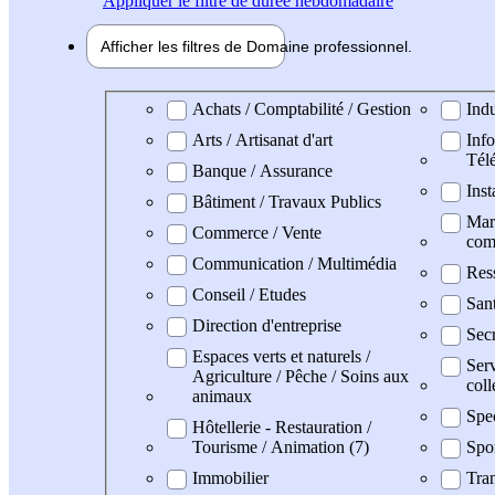
Appliquer
le filtre de durée hebdomadaire
Afficher les filtres de
Domaine pro
fessionnel
Domaine professionel
Achats / Comptabilité / Gestion
Indu
Arts / Artisanat d'art
Info
Tél
Banque / Assurance
Inst
Bâtiment / Travaux Publics
Mark
Commerce / Vente
com
Communication / Multimédia
Res
Conseil / Etudes
San
Direction d'entreprise
Secr
Espaces verts et naturels /
Serv
Agriculture / Pêche / Soins aux
coll
animaux
Spe
Hôtellerie - Restauration /
Tourisme / Animation (7)
Spo
Immobilier
Tran