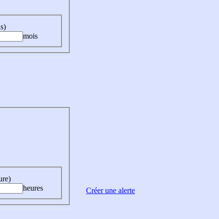
s)
mois
ure)
heures
Créer une alerte