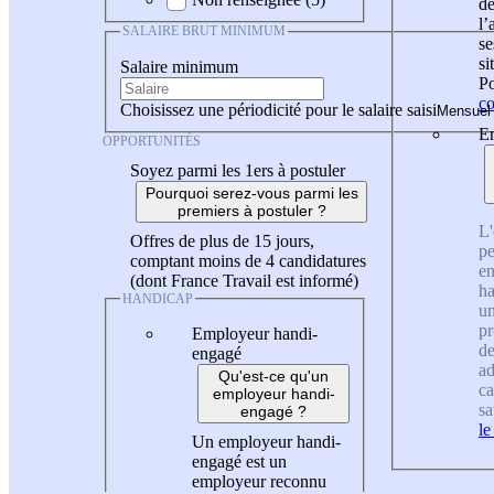
de
l
SALAIRE BRUT MINIMUM
se
si
Salaire minimum
Po
co
Choisissez une périodicité pour le salaire saisi
En
OPPORTUNITÉS
Soyez parmi les 1ers à postuler
Pourquoi serez-vous parmi les
premiers à postuler ?
L'
Offres de plus de 15 jours,
pe
comptant moins de 4 candidatures
en
(dont France Travail est informé)
ha
HANDICAP
un
pr
Employeur handi-
de
engagé
ad
Qu'est-ce qu'un
ca
employeur handi-
sa
engagé ?
le
Un employeur handi-
engagé est un
employeur reconnu