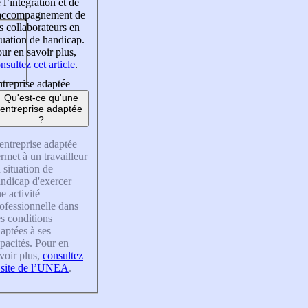
 l’intégration et de
’accompagnement de
s collaborateurs en
tuation de handicap.
ur en savoir plus,
nsultez cet article
.
treprise adaptée
Qu'est-ce qu'une
entreprise adaptée
?
entreprise adaptée
rmet à un travailleur
 situation de
ndicap d'exercer
e activité
ofessionnelle dans
s conditions
aptées à ses
pacités. Pour en
voir plus,
consultez
 site de l’UNEA
.