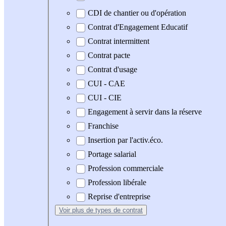
CDI de chantier ou d'opération
Contrat d'Engagement Educatif
Contrat intermittent
Contrat pacte
Contrat d'usage
CUI - CAE
CUI - CIE
Engagement à servir dans la réserve
Franchise
Insertion par l'activ.éco.
Portage salarial
Profession commerciale
Profession libérale
Reprise d'entreprise
Voir plus
de types de contrat