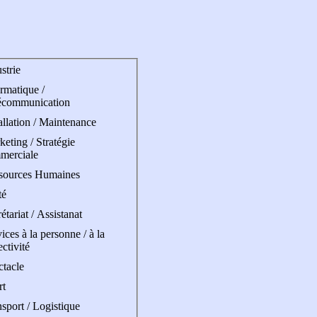
strie
rmatique /
écommunication
allation / Maintenance
eting / Stratégie
merciale
sources Humaines
té
étariat / Assistanat
ices à la personne / à la
ectivité
ctacle
rt
sport / Logistique